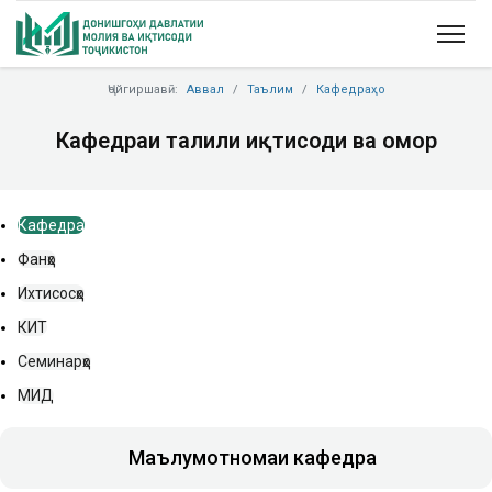
Ҷойгиршавӣ:
Аввал
Таълим
Кафедраҳо
Кафедраи таҳлили иқтисоди ва омор
Кафедра
Фанҳо
Ихтисосҳо
КИТ
Семинарҳо
МИД
Маълумотномаи кафедра