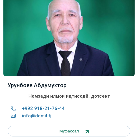
Урунбоев Абдумухтор
Номзади илмҳои иқтисодӣ, дотсент
+992 918-21-76-44
info@ddmit.tj
Муфассал