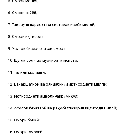
5. Омори молия;
6. Омори сайёҳӣ;
7. Тавозуни пардохт ва системаи ҳисоби миллӣ;
8. Омори иқтисодӣ;
9. Усулҳои бисёрченакаи оморӣ;
10. Шуғли аҳолӣ ва муҳоҷирати меҳнатӣ;
11. Таҳлили молиявӣ;
12. Банақшагирӣ ва ояндабинии иқтисодиёти миллӣ;
13. Иқтисодиёти амволи ғайримнқул;
14. Асосҳои бехатарӣ ва рақобатпазирии иқтисоди миллӣ;
15. Омори бонкӣ;
16. Омори гумрукӣ;