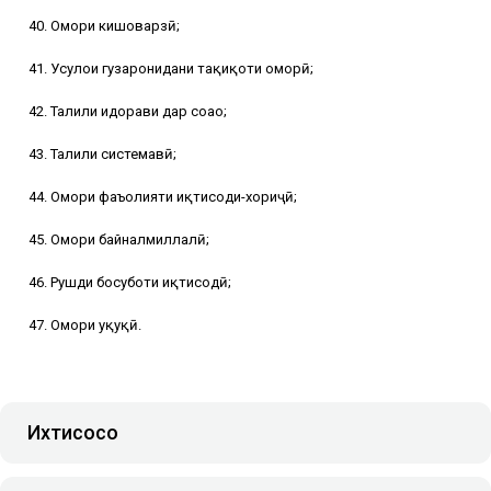
40. Омори кишоварзӣ;
41. Усулҳои гузаронидани таҳқиқоти оморӣ;
42. Таҳлили идорави дар соҳаҳо;
43. Таҳлили системавӣ;
44. Омори фаъолияти иқтисоди-хориҷӣ;
45. Омори байналмиллалӣ;
46. Рушди босуботи иқтисодӣ;
47. Омори ҳуқуқӣ.
Ихтисосҳо