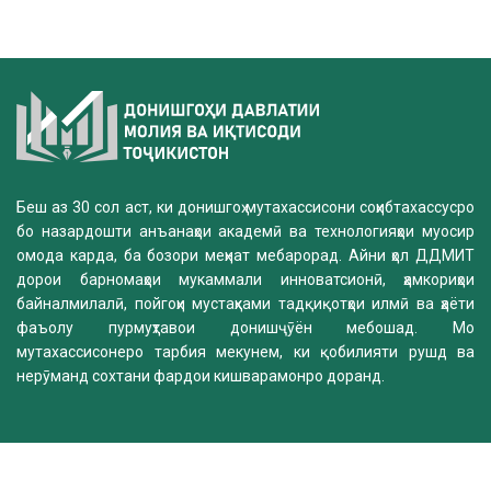
Беш аз 30 сол аст, ки донишгоҳ мутахассисони соҳибтахассусро
бо назардошти анъанаҳои академӣ ва технологияҳои муосир
омода карда, ба бозори меҳнат мебарорад. Айни ҳол ДДМИТ
дорои барномаҳои мукаммали инноватсионӣ, ҳамкориҳои
байналмилалӣ, пойгоҳи мустаҳками тадқиқотҳои илмӣ ва ҳаёти
фаъолу пурмуҳтавои донишҷӯён мебошад. Мо
мутахассисонеро тарбия мекунем, ки қобилияти рушд ва
нерӯманд сохтани фардои кишварамонро доранд.
Комиссияи қабул