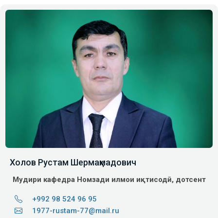
Холов Рустам Шермаҳмадович
Мудири кафедра
Номзади илмҳои иқтисодӣ, дотсент
+992 98 524 96 95
1977-rustam-77@mail.ru