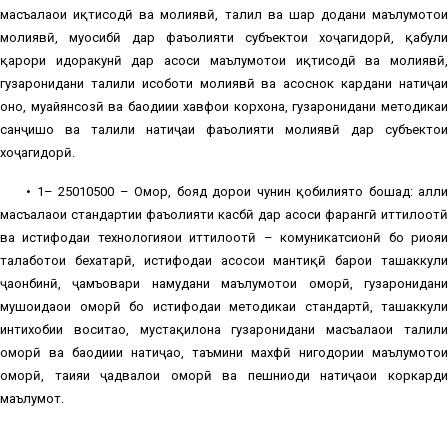
масъалаҳои иқтисодӣ ва молиявӣ, таҳлил ва шарҳ додани маълумотҳои
молиявӣ, муҳосибӣ дар фаъолияти субъектҳои хоҷагидорӣ, қабули
қарори идоракунӣ дар асоси маълумотҳои иқтисодӣ ва молиявӣ,
гузаронидани таҳлили ҳисоботи молиявӣ ва асоснок кардани натиҷаи
онҳо, муайянсозӣ ва баҳодиҳии хавфҳои корхона, гузаронидани методикаи
санҷишҳо ва таҳлили натиҷаи фаъолияти молиявӣ дар субъектҳои
хоҷагидорӣ.
• 1– 25010500 – Омор, бояд дорои чунин қобилиятҳо бошад: ҳалли
масъалаҳои стандартии фаъолияти касбӣ дар асоси фарҳангӣ иттилоотӣ
ва истифодаи технологияҳои иттилоотӣ – комуникатсионӣ бо риояи
талаботҳои бехатарӣ, истифодаи асосҳои мантиқӣ барои ташаккули
ҷаҳонбинӣ, ҷамъовари намудани маълумотҳои оморӣ, гузаронидани
мушоҳидаҳои оморӣ бо истифодаи методикаи стандартӣ, ташаккули
интихобии воситаҳо, мустақилона гузаронидани масъалаҳои таҳлили
оморӣ ва баҳодиҳии натиҷаҳо, таъмини махфӣ нигоҳдории маълумотҳои
оморӣ, таҳияи ҷадвалҳои оморӣ ва пешниҳоди натиҷаҳои коркарди
маълумот.