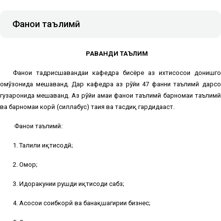
Фанҳои таълимӣ
РАВАНДИ ТАЪЛИМ
Фанҳои тадрисшавандаи кафедра бисёре аз ихтисосҳои донишгоҳ
омӯзонида мешаванд. Дар кафедра аз рӯйи 47 фанни таълимӣ дарсҳо
гузаронида мешаванд. Аз рӯйи ҳамаи фанҳои таълимӣ барномаи таълимӣ
ва барномаи корӣ (силлабус) таҳия ва тасдиқ гардидааст.
Фанҳои таълимӣ:
1. Таҳлили иқтисодӣ;
2. Омор;
3. Идоракунии рушди иқтисоди сабз;
4. Асосҳои соҳибкорӣ ва банақшагирии бизнес;