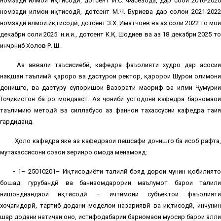
номзади илмҳои иқтисодӣ, дотсент И.С. Фасеҳзода, дар соҳои 2016-2020
номзади илмҳои иқтисодӣ, дотсент М.Ч. Буриева дар солҳои 2021-2022
номзади илмҳои иқтисодӣ, дотсент З.Х. Иматчоев ва аз соли 2022 то моҳи
декабри соли 2025 н.и.и., дотсент К.Қ. Шодиев ва аз 18 декабри 2025 то
инҷониб Холов Р. Ш.
Аз аввали таъсисиёбӣ, кафедра фаъолияти худро дар асосии
нақшаи таълимӣ қарорҳо ва дастурҳои ректор, қарорҳои Шурои олимони
донишгоҳ, ва дастуру супоришҳои Вазорати маориф ва илми Ҷумҳурии
Тоҷикистон ба роҳ мондааст. Аз ҷониби устодони кафедра барномаҳои
таълимию методӣ ва силлабусҳо аз фаннҳои тахассусии кафедра таҳия
гардиданд.
Ҳоло кафедра яке аз кафедраҳои пешсафи донишгоҳ ба ҳисоб рафта
мутахассисони соҳаҳои зеринро омода менамояд:
• 1– 25010201– Иқтисодиёти таҳлилӣ бояд дорои чунин қобилиятҳо
бошад: гуруҳбандӣ ва банизомдарории маълумот барои таҳлили
нишондиҳандаҳои иқтисодӣ – ичтимоии субъектҳои фаъолияти
хоҷагидорӣ, тартиб додани моделҳои назариявӣ ва иқтисодӣ, инчунин
шарҳ додани натиҷаи онҳо, истифодабарии барномаҳои муосир барои ҳалли