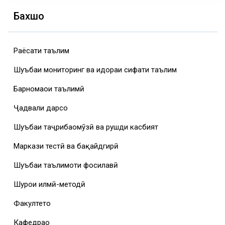
Бахшҳо
Раёсати таълим
Шуъбаи мониторинг ва идораи сифати таълим
Барномаҳои таълимӣ
Ҷадвали дарсҳо
Шуъбаи таҷрибаомӯзӣ ва рушди касбият
Маркази тестӣ ва бақайдгирӣ
Шуъбаи таълимоти фосилавӣ
Шурои илмӣ-методӣ
Факултетҳо
Кафедраҳо