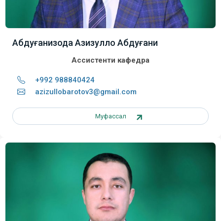
Абдуғанизода Азизулло Абдуғани
Ассистенти кафедра
+992 988840424
azizullobarotov3@gmail.com
Муфассал