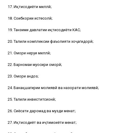
17. Иқтисодиёти миллӣ;
18. Соҳибкории истеҳсолӣ;
19. Танзими давлатии иқтисодиёти КАС;
20. Таҳлили комплексии фаъолияти хоҷагидорӣ;
21. Омори неруи миллӣ;
22. Барномаи муосири оморӣ;
23. Омори андоз;
24. Банақшагирии молиявӣ ва назорати молиявӣ;
25. Таҳлили инвеститсионӣ;
26. Сиёсати даромад ва музди меҳнат;
27. Иқтисодиёт ва иҷтимоиёти меҳнат;