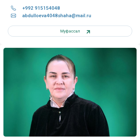
+992 915154048
abdulloeva4048shaha@mail.ru
Муфассал