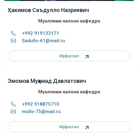
Ҳакимов Саъдулло Назриевич
Муаллими калони кафедра
+992 919133171
Sadullo-61@mail.ru
Муфассал
Эмомов Муҳамад Давлатович
Муаллими калони кафедра
+992 918875710
mullo-75@mail.ru
Муфассал