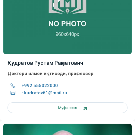
Қудратов Рустам Раҳматович
Доктори илмҳои иқтисодӣ, профессор
+992 555022000
r.kudratov61@mail.ru
Муфассал