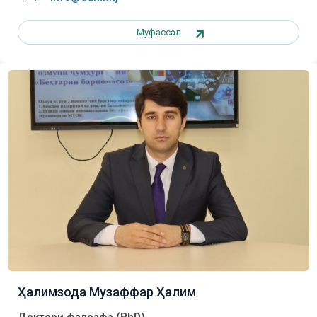
Муфассал
Ҳалимзода Музаффар Ҳалим
Доктори фалсафа (PhD)