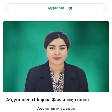
Муфассал
Абдуллоева Шаҳноза Файзилаҳматовна
Ассистенти афедра