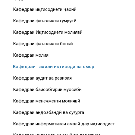
Кафедраи иқтисодиёти ҷаҳонӣ
Кафедраи фаъолияти гумрукӣ
Кафедраи Иқтисодиёти молиявӣ
Кафедраи фаъолияти бонкӣ
Кафедраи молия
Кафедраи таҳлили иқтисоди ва омор
Кафедраи аудит ва ревизия
Кафедраи баҳисобгирии муҳосибӣ
Кафедраи менеҷменти молиявӣ
Кафедраи андозбандӣ ва суғурта
Кафедраи информатикаи амалӣ дар иқтисодиёт