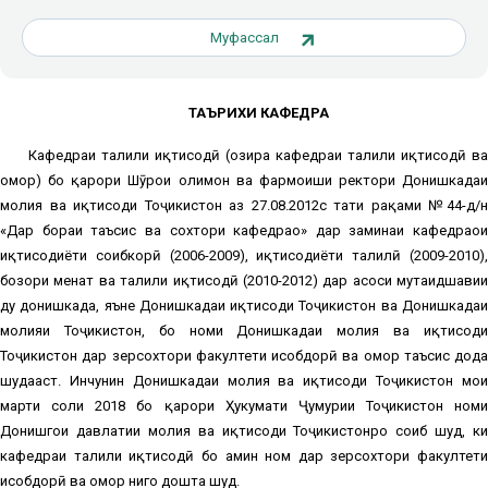
Муфассал
ТАЪРИХИ КАФЕДРА
Кафедраи таҳлили иқтисодӣ (ҳозира кафедраи таҳлили иқтисодӣ ва
омор) бо қарори Шӯрои олимон ва фармоиши ректори Донишкадаи
молия ва иқтисоди Тоҷикистон аз 27.08.2012с таҳти рақами №44-д/н
«Дар бораи таъсис ва сохтори кафедраҳо» дар заминаи кафедраҳои
иқтисодиёти соҳибкорӣ (2006-2009), иқтисодиёти таҳлилӣ (2009-2010),
бозори меҳнат ва таҳлили иқтисодӣ (2010-2012) дар асоси мутаҳидшавии
ду донишкада, яъне Донишкадаи иқтисоди Тоҷикистон ва Донишкадаи
молияи Тоҷикистон, бо номи Донишкадаи молия ва иқтисоди
Тоҷикистон дар зерсохтори факултети ҳисобдорӣ ва омор таъсис дода
шудааст. Инчунин Донишкадаи молия ва иқтисоди Тоҷикистон моҳи
марти соли 2018 бо қарори Ҳукумати Ҷумҳурии Тоҷикистон номи
Донишгоҳи давлатии молия ва иқтисоди Тоҷикистонро соҳиб шуд, ки
кафедраи таҳлили иқтисодӣ бо ҳамин ном дар зерсохтори факултети
ҳисобдорӣ ва омор нигоҳ дошта шуд.