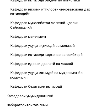
Кафедраи иқтисоди рақамӣ ва логистика
Кафедраи низоми иттилоотӣ-инноватсионӣ дар
иқтисодиёт
Кафедраи муносибатҳои молиявӣ-қарзии
байналхалқӣ
Кафедраи менеҷмент
Кафедраи ҳуқуқи иқтисодӣ ва молиявӣ
Кафедраи иқтисоди корхонаҳо ва соҳибкорӣ
Кафедраи идораи давлатӣ ва маҳаллӣ
Кафедраи ҳуқуқи маъмурӣ ва муқовимат бо
коррупсия
Кафедраи бехатарии иқтисодӣ
Кафедраҳои умумидонишгоҳӣ
Лабораторияҳои таълимӣ