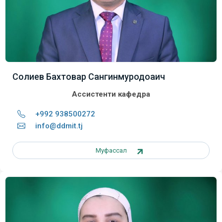
Солиев Бахтовар Сангинмуродоаич
Ассистенти кафедра
+992 938500272
info@ddmit.tj
Муфассал