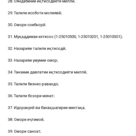
28. Ояндабинии иқтисодиёти миллӣ;
29. Таҳлили ҳисоботи молиявӣ;
30. Омори соҳибкорӣ.
31. Муқаддимаи ихтисос (1-25010500, 1-25010201, 1-25010301);
32. Назарияи таҳлили иқтисодӣ;
33. Назарияи умумии омор;
34. Танзими давлатии иқтисодиёти миллӣ;
35. Таҳлили бизнес-равандҳо;
36. Таҳлили бозори меҳнат;
37. Идоракунӣ ва банақшагирии минтақа;
38. Омори иҷтимоӣ;
39. Омори саноат;