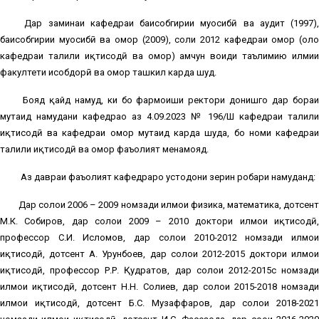
Дар заминаи кафедраи баҳисобгирии муҳосибӣ ва аудит (1997),
баҳисобгирии муҳосибӣ ва омор (2009), соли 2012 кафедраи омор (ҳоло
кафедраи таҳлили иқтисодӣ ва омор) ҳамчун воҳиди таълимию илмии
факултети ҳисобдорӣ ва омор ташкил карда шуд.
Бояд қайд намуд, ки бо фармоиши ректори донишгоҳ дар бора
мутаҳид намудани кафедраҳо аз 4.09.2023 № 196/Ш кафедраи таҳлили
иқтисодӣ ва кафедраи омор мутаҳид карда шуда, бо номи кафедраи
таҳлили иқтисодӣ ва омор фаъолият менамояд.
Аз давраи фаъолият кафедраро устодони зерин роҳбари намуданд:
Дар солҳои 2006 – 2009 номзади илмҳои физика, математика, дотсент
М.К. Собиров, дар солҳои 2009 – 2010 доктори илмҳои иқтисодӣ,
профессор С.И. Исломов, дар солҳои 2010-2012 номзади илмҳои
иқтисодӣ, дотсент А. Урунбоев, дар солҳои 2012-2015 доктори илмҳои
иқтисодӣ, профессор Р.Р. Қудратов, дар солҳои 2012-2015с номзади
илмҳои иқтисодӣ, дотсент Н.Н. Солиев, дар солҳои 2015-2018 номзади
илмҳои иқтисодӣ, дотсент Б.С. Музаффаров, дар солҳои 2018-2021