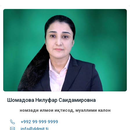
Шомадова Нилуфар Саидамировна
номзади илмҳои иқтисод, муаллими калон
+992 99 999 9999
info@ddmit.tj