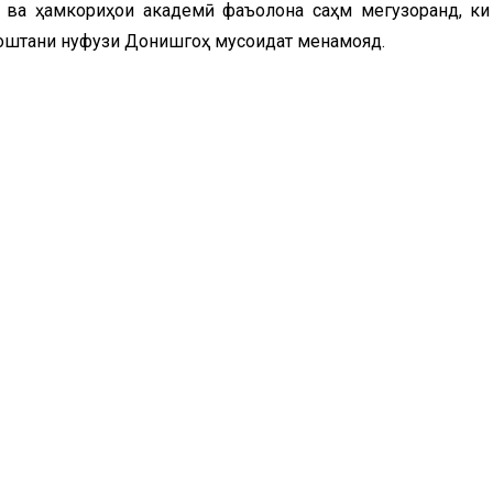
 ва ҳамкориҳои академӣ фаъолона саҳм мегузоранд, ки
оштани нуфузи Донишгоҳ мусоидат менамояд.