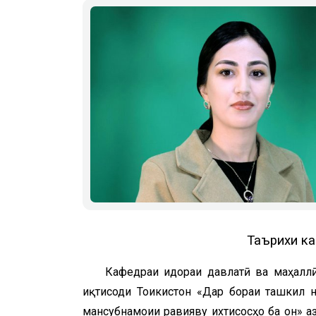
Таърихи ка
Кафедраи идораи давлатӣ ва маҳалл
иқтисоди Тоҷикистон «Дар бораи ташкил 
мансубнамоии равияву ихтисосҳо ба он» аз