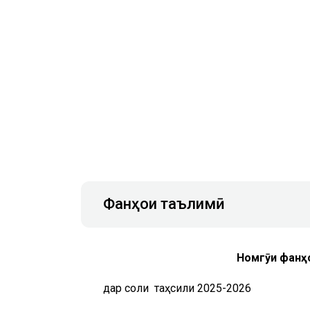
Фанҳои таълимӣ
Номгӯи фанҳо
дар соли
таҳсили 2025-2026