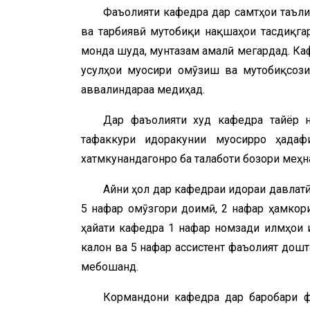
Фаъолияти кафедра дар самтҳои таъли
ва тарбиявӣ мутобиқи нақшаҳои тасдиқга
монда шуда, мунтазам амалӣ мегардад. Ка
усулҳои муосири омӯзиш ва мутобиқсози
аввалиндараҷа медиҳад.
Дар фаъолияти худ кафедра тайёр н
тафаккури идоракунии муосирро ҳадаф
хатмкунандагонро ба талаботи бозори меҳн
Айни ҳол дар кафедраи идораи давлатӣ
5 нафар омӯзгори доимӣ, 2 нафар ҳамкори
ҳайати кафедра 1 нафар номзади илмҳои и
калон ва 5 нафар ассистент фаъолият дошт
мебошанд.
Кормандони кафедра дар баробари ф