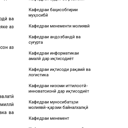
Кафедраи баҳисобгирии
муҳосибӣ
одӣ ва
Кафедраи менеҷменти молиявӣ
яке аз
Кафедраи андозбандӣ ва
суғурта
сон аз
Кафедраи информатикаи
амалӣ дар иқтисодиёт
Кафедраи иқтисоди рақамӣ ва
логистика
Кафедраи низоми иттилоотӣ-
инноватсионӣ дар иқтисодиёт
авлатӣ
Кафедраи муносибатҳои
 миллӣ
молиявӣ-қарзии байналхалқӣ
ака ва
Кафедраи менеҷмент