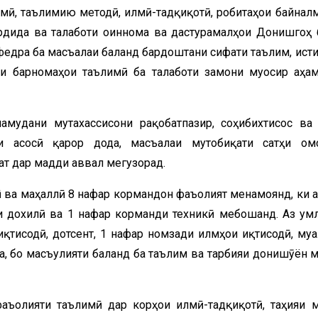
мӣ, таълимию методӣ, илмӣ-тадқиқотӣ, робитаҳои байнал
рдида ва талаботи оиннома ва дастурамалҳои Донишгоҳ 
федра ба масъалаи баланд бардоштани сифати таълим, ист
и барномаҳои таълимӣ ба талаботи замони муосир аҳа
амудани мутахассисони рақобатпазир, соҳибихтисос ва
и асосӣ қарор дода, масъалаи мутобиқати сатҳи ом
ат дар мадди аввал мегузорад.
 ва маҳаллӣ 8 нафар кормандон фаъолият менамоянд, ки а
 дохилӣ ва 1 нафар корманди техникӣ мебошанд. Аз ҷумл
қтисодӣ, дотсент, 1 нафар номзади илмҳои иқтисодӣ, му
а, бо масъулияти баланд ба таълим ва тарбияи донишҷӯён 
аъолияти таълимӣ дар корҳои илмӣ-тадқиқотӣ, таҳияи 