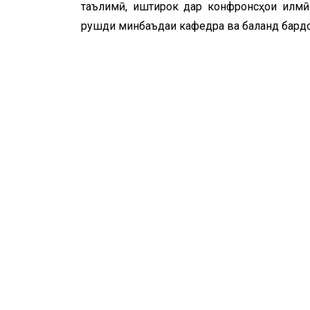
таълимӣ, иштирок дар конфронсҳои илмӣ
рушди минбаъдаи кафедра ва баланд бард