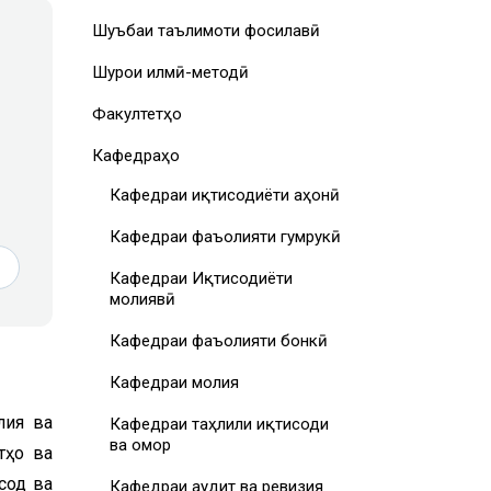
Шуъбаи таълимоти фосилавӣ
Шурои илмӣ-методӣ
Факултетҳо
Кафедраҳо
Кафедраи иқтисодиёти ҷаҳонӣ
Кафедраи фаъолияти гумрукӣ
Кафедраи Иқтисодиёти
молиявӣ
Кафедраи фаъолияти бонкӣ
Кафедраи молия
лия ва
Кафедраи таҳлили иқтисоди
ва омор
тҳо ва
сод ва
Кафедраи аудит ва ревизия