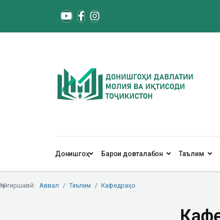
Донишгоҳ
Барои довталабон
Таълим
Ҷойгиршавӣ:
Аввал
Таълим
Кафедраҳо
Кафе