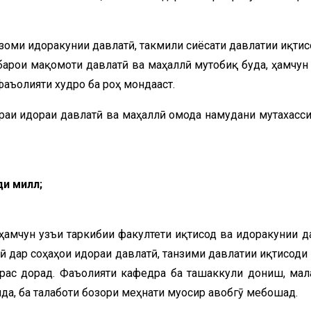
зоми идоракунии давлатӣ, такмили сиёсати давлатии иқтис
арои мақомоти давлатӣ ва маҳаллӣ мутобиқ буда, ҳамчун 
аъолияти худро ба роҳ мондааст.
аи идораи давлатӣ ва маҳаллӣ омода намудани мутахасси
и миллӣ;
амчун ҷузъи таркибии факултети иқтисод ва идоракунии д
бӣ дар соҳаҳои идораи давлатӣ, танзими давлатии иқтисоди
рас дорад. Фаъолияти кафедра ба ташаккули дониш, мал
да, ба талаботи бозори меҳнати муосир ҷавобгӯ мебошад.