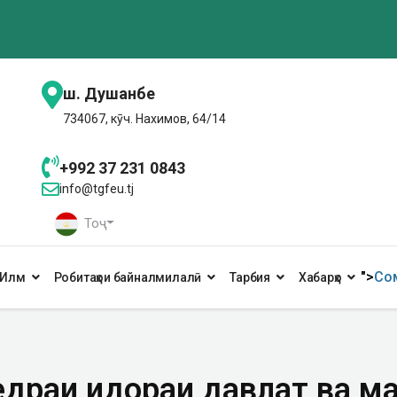
ш. Душанбе
734067, кӯч. Нахимов, 64/14
+992 37 231 0843
info@tgfeu.tj
Тоҷ
">
Сом
Илм
Робитаҳои байналмилалӣ
Тарбия
Хабарҳо
драи идораи давлатӣ ва ма