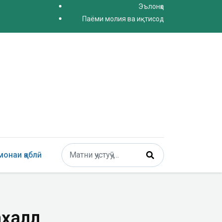
Эълонҳо
Паёми молия ва иқтисод
Поиск
онаи қаблӣ
Type 2 or more characters for results.
ҳаллӣ