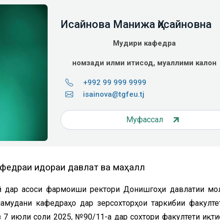
Исайнова Манижа Ҳисайновна
Мудири кафедра
номзади илми иқтисод, муаллими калон
+992 99 999 9999
isainova@tgfeu.tj
Муфассал
федраи идораи давлатӣ ва маҳаллӣ
ӣ дар асоси фармоиши ректори Донишгоҳи давлатии мо
намудани кафедраҳо дар зерсохторҳои таркибии факулте
 7 июли соли 2025, №90/11-а дар сохтори факултети иқти