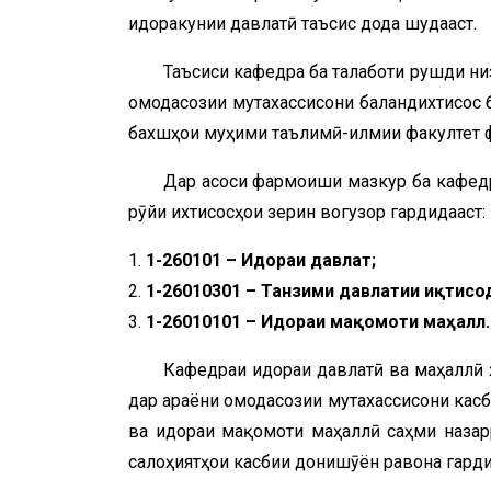
идоракунии давлатӣ таъсис дода шудааст.
Таъсиси кафедра ба талаботи рушди ни
омодасозии мутахассисони баландихтисос б
бахшҳои муҳими таълимӣ-илмии факултет ф
Дар асоси фармоиши мазкур ба кафедр
рӯйи ихтисосҳои зерин вогузор гардидааст:
1-260101 – Идораи давлатӣ;
1-26010301 – Танзими давлатии иқтисод
1-26010101 – Идораи мақомоти маҳаллӣ.
Кафедраи идораи давлатӣ ва маҳаллӣ ҳ
дар ҷараёни омодасозии мутахассисони кас
ва идораи мақомоти маҳаллӣ саҳми назар
салоҳиятҳои касбии донишҷӯён равона гарди