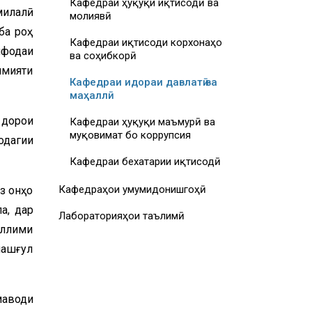
Кафедраи ҳуқуқи иқтисодӣ ва
милалӣ
молиявӣ
ба роҳ
Кафедраи иқтисоди корхонаҳо
ифодаи
ва соҳибкорӣ
ммияти
Кафедраи идораи давлатӣ ва
маҳаллӣ
 дорои
Кафедраи ҳуқуқи маъмурӣ ва
муқовимат бо коррупсия
одагии
Кафедраи бехатарии иқтисодӣ
Кафедраҳои умумидонишгоҳӣ
з онҳо
а, дар
Лабораторияҳои таълимӣ
аллими
машғул
маводи