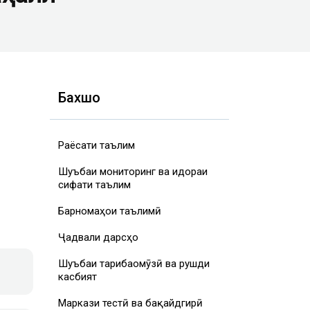
Бахшҳо
Раёсати таълим
Шуъбаи мониторинг ва идораи
сифати таълим
Барномаҳои таълимӣ
Ҷадвали дарсҳо
Шуъбаи таҷрибаомӯзӣ ва рушди
касбият
Маркази тестӣ ва бақайдгирӣ