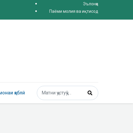
Эълонҳо
Паёми молия ва иқтисод
Поиск
онаи қаблӣ
Type 2 or more characters for results.