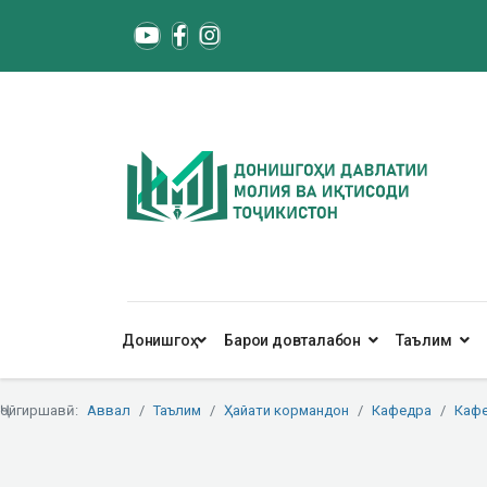
Донишгоҳ
Барои довталабон
Таълим
Ҷойгиршавӣ:
Аввал
Таълим
Ҳайати кормандон
Кафедра
Кафе