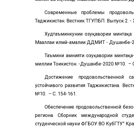
Современные проблемы продовольс
Таджикистан. Вестник ТГУПБП. Выпуск 2. - Хо
Худтаъминкунии озуқавории минтақа:
Маҷаллаи илмӣ-амалии ДДМИТ - Душанбе-2021
Таъмини амнияти озуқавории минтақа
миллии Тоҷикистон. -Душанбе-2020 №10. – С
Достижение продовольственной сам
устойчивого развития Таджикистана. Вест
№10. – С. 154-161.
Обеспечение продовольственной безоп
региона. Сборник международной студ
студенческой науки ФГБОУ ВО КубГТУ” Красн