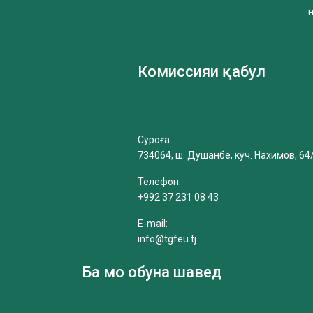
Комиссияи қабул
Суроға:
734064, ш. Душанбе, кӯч. Нахимов, 64
Телефон:
+992 37 231 08 43
E-mail:
info@tgfeu.tj
Ба мо обуна шавед