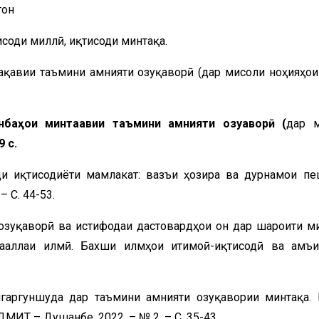
тон
соди миллӣ, иқтисоди минтақа.
тақавии таъмини амнияти озуқаворӣ (дар мисоли ноҳияҳои
баҳои минтақавии таъмини амнияти озуқаворӣ (
дар 
9 с.
и иқтисодиёти мамлакат: вазъи ҳозира ва дурнамои пе
– С. 44-53.
 озуқаворӣ ва истифодаи дастовардҳои он дар шароити ми
ҷаллаи илмӣ. Бахши илмҳои иҷтимоӣ-иқтисодӣ ва ҷамъи
игаргуншуда дар таъмини амнияти озуқавории минтақа.
МИТ – Душанбе, 2022. – № 2. – С. 35-43.