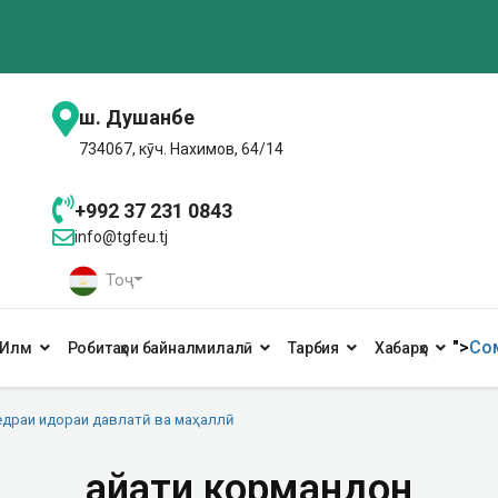
ш. Душанбе
734067, кӯч. Нахимов, 64/14
+992 37 231 0843
info@tgfeu.tj
Тоҷ
">
Сом
Илм
Робитаҳои байналмилалӣ
Тарбия
Хабарҳо
драи идораи давлатӣ ва маҳаллӣ
Ҳайати кормандон