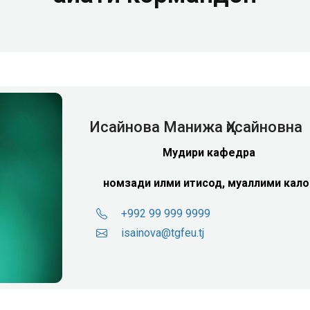
Исайнова Манижа Ҳисайновна
Мудири кафедра
номзади илми иқтисод, муаллими кало
+992 99 999 9999
isainova@tgfeu.tj