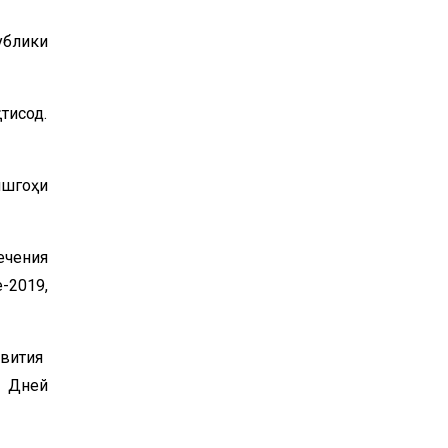
блики
тисод.
ишгоҳи
ечения
-2019,
звития
х Дней