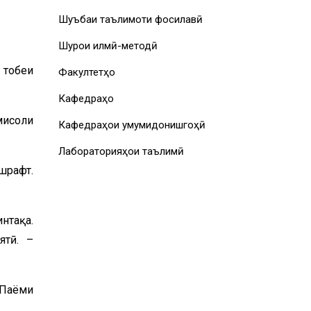
Шуъбаи таълимоти фосилавӣ
Шурои илмӣ-методӣ
 тобеи
Факултетҳо
Кафедраҳо
мисоли
Кафедраҳои умумидонишгоҳӣ
Лабораторияҳои таълимӣ
шрафт.
нтақа.
ятӣ. –
 Паёми