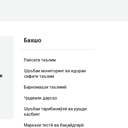
Бахшҳо
Раёсати таълим
Шуъбаи мониторинг ва идораи
н
сифати таълим
Барномаҳои таълимӣ
Ҷадвали дарсҳо
Шуъбаи таҷрибаомӯзӣ ва рушди
касбият
Маркази тестӣ ва бақайдгирӣ