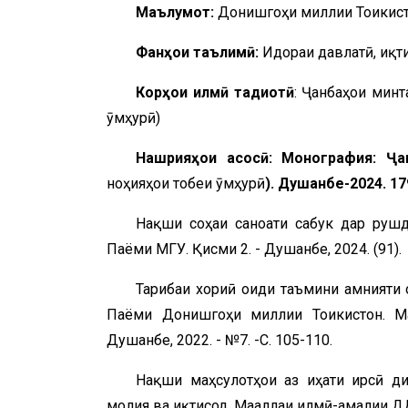
Маълумот:
Донишгоҳи миллии Тоҷикис
Фанҳои таълимӣ:
Идораи давлатӣ, иқти
Корҳои илмӣ тадқиқотӣ
: Ҷанбаҳои мин
ҷӯмҳурӣ)
Нашрияҳои асосӣ: Монография: Ҷан
ноҳияҳои тобеи ҷӯмҳурӣ
). Душанбе-2024. 17
Нақши соҳаи саноати сабук дар рушд
Паёми МГУ. Қисми 2. - Душанбе, 2024. (91). 
Таҷрибаи хориҷӣ оиди таъмини амнияти
Паёми Донишгоҳи миллии Тоҷикистон. Ма
Душанбе, 2022. - №7. -С. 105-110.
Нақши маҳсулотҳои аз ҷиҳати ирсӣ д
молия ва иқтисод. Маҷаллаи илмӣ-амалии ДД