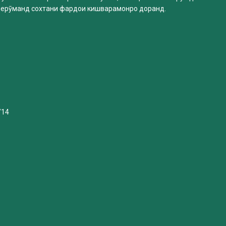
нерӯманд сохтани фардои кишварамонро доранд.
/14