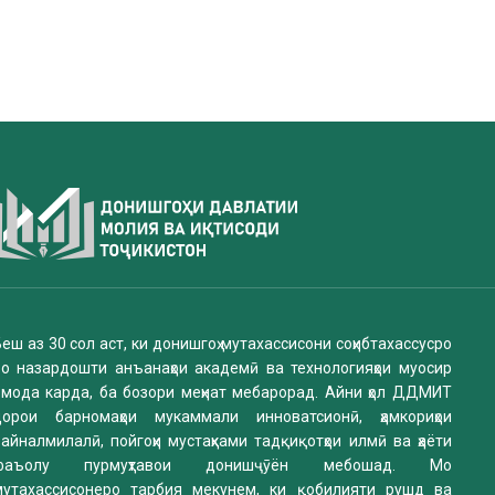
еш аз 30 сол аст, ки донишгоҳ мутахассисони соҳибтахассусро
бо назардошти анъанаҳои академӣ ва технологияҳои муосир
омода карда, ба бозори меҳнат мебарорад. Айни ҳол ДДМИТ
дорои барномаҳои мукаммали инноватсионӣ, ҳамкориҳои
айналмилалӣ, пойгоҳи мустаҳками тадқиқотҳои илмӣ ва ҳаёти
фаъолу пурмуҳтавои донишҷӯён мебошад. Мо
мутахассисонеро тарбия мекунем, ки қобилияти рушд ва