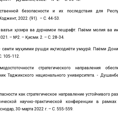
твенной безопасности и их последствия для Респу
джент, 2022. (91). – С. 44-53.
 вазъи ҳозира ва дурнамои пешрафт. Паёми молия ва иқ
. – №2. – Қисми. 2. – С. 28-34.
- самти муҳимми рушди иқтисодиёти ҷумҳурӣ. Паёми Дон
. 105-112.
одостоточности стратегического направления обесп
ник Таджикского национального университета. - Душанбе
асности как стратегическое направление устойчивого ра
енческой научно-практической конференции в рамка
одар, 30-марта 2022 г. – С. 555-559.