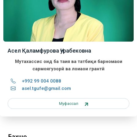
Асел Қаламфурова Ҷурабековна
Мутахассис оид ба таҳия ва татбиқи барномаҳои
сармоягузорӣ ва лоиаҳои грантӣ
+992 99 004 0088
asel.tgufe@gmail.com
Муфассал
Бахшҳо