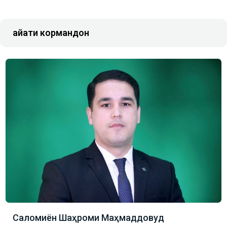
Ҳайати кормандон
Саломиён Шаҳроми Маҳмаддовуд