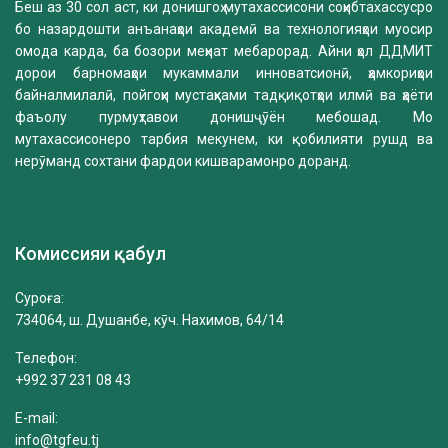
Беш аз 30 сол аст, ки донишгоҳ мутахассисони соҳибтахассусро
бо назардошти анъанаҳои академӣ ва технологияҳои муосир
омода карда, ба бозори меҳнат мебарорад. Айни ҳол ДДМИТ
дорои барномаҳои мукаммали инноватсионӣ, ҳамкориҳои
байналмилалӣ, пойгоҳи мустаҳками тадқиқотҳои илмӣ ва ҳаёти
фаъолу пурмуҳтавои донишҷӯён мебошад. Мо
мутахассисонеро тарбия мекунем, ки қобилияти рушд ва
нерӯманд сохтани фардои кишварамонро доранд.
Комиссияи қабул
Суроға:
734064, ш. Душанбе, кӯч. Нахимов, 64/14
Телефон:
+992 37 231 08 43
E-mail:
info@tgfeu.tj