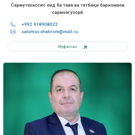
Сармутахассис оид ба таҳия ва татбиқи барномаҳои
сармоягузорӣ
+992 918908022
salomov.shahrom@mail.ru
Муфассал