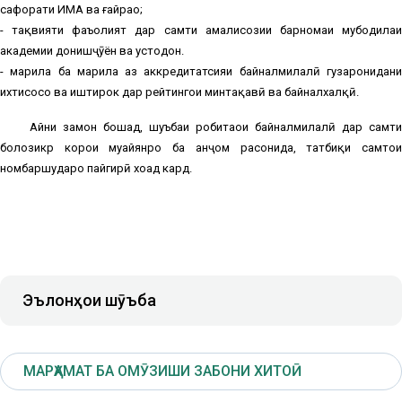
сафорати ИМА ва ғайраҳо;
- тақвияти фаъолият дар самти амалисозии барномаи мубодилаи
академии донишҷӯён ва устодон.
- марҳила ба марҳила аз аккредитатсияи байналмилалӣ гузаронидани
ихтисосҳо ва иштирок дар рейтингҳои минтақавӣ ва байналхалқӣ.
Айни замон бошад, шуъбаи робитаҳои байналмилалӣ дар самти
болозикр корҳои муайянро ба анҷом расонида, татбиқи самтҳои
номбаршударо пайгирӣ хоҳад кард.
Эълонҳои шӯъба
МАРҲАМАТ БА ОМӮЗИШИ ЗАБОНИ ХИТОӢ