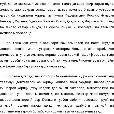
мубодилаи академии устодони ҷавон таваҷҷуҳи хоса зоҳир карда шуда,
ҳамасола дар доираи созишномаҳо, даъватнома ва ё грантҳо устодони
ҷавон ба кишварҳои хориҷа, аз ҷумла Федератсияи Россия, Ҷумҳурии
Белорус, Украина, Ҷумҳурии Халқии Хитой, Ҳиндустон, Фаронса, Ҳолланд
ва ғайраҳо сафар намуда, аз курсҳои омӯзишӣ, бозомӯзӣ ва такмили
ихтисос мегузаранд.
Бо ташаккул ёфтани эътибори байналмилалӣ ва васеъ шудани
доираи созишномаҳои дутарафаи ҳамкории Донишгоҳ дар чорабиниҳои
илмии сатҳи гуногун олимону коршиносони хориҷӣ ташриф оварда, ғайр
аз ин чорабиниҳои муштараки илмӣ, аз ҷумла онлайн-семинар ва онлайн-
конференсияҳо баргузор карда мешаванд.
Бо баланд гардидани эътибори байналмилалии Донишгоҳ солҳои охир
таваҷҷуҳи довталабон аз хориҷи кишвар зиёд гардида, шаҳрвандони
кишварҳои хориҷи дуру наздик дар зинаи бакалавр, магистратура ва
докторантура таҳсил менамоянд. Бо мақсади бештар ҷалб намудани
шаҳрвандони хориҷӣ дар Донишгоҳ гурӯҳҳои забони таҳсилашон русӣ ва
англисӣ ташкил карда шуда, мунтазам адабиёти таълимӣ ва
сарчашмаҳои зарурӣ бо забонҳои хориҷӣ таъмин карда мешаванд.