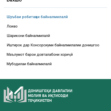
Шуъбаи робитаҳои байналмилалӣ
Лоиҳаҳо
Шарикони байналмилалӣ
Иштирок дар Консорсиуми байналмилалии донишгоҳҳо
Маълумот барои довталабони хориҷӣ
Мубодилаи байналмилалӣ