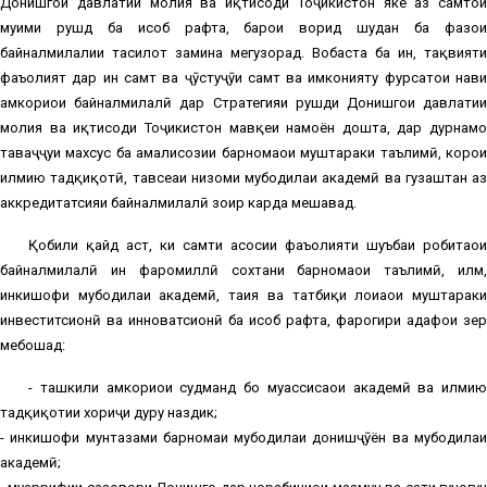
Донишгоҳи давлатии молия ва иқтисоди Тоҷикистон яке аз самтҳои
муҳими рушд ба ҳисоб рафта, барои ворид шудан ба фазои
байналмилалии таҳсилот замина мегузорад. Вобаста ба ин, тақвияти
фаъолият дар ин самт ва ҷӯстуҷӯи самт ва имконияту фурсатҳои нави
ҳамкориҳои байналмилалӣ дар Стратегияи рушди Донишгоҳи давлатии
молия ва иқтисоди Тоҷикистон мавқеи намоён дошта, дар дурнамо
таваҷҷуҳи махсус ба амалисозии барномаҳои муштараки таълимӣ, корҳои
илмию тадқиқотӣ, тавсеаи низоми мубодилаи академӣ ва гузаштан аз
аккредитатсияи байналмилалӣ зоҳир карда мешавад.
Қобили қайд аст, ки самти асосии фаъолияти шуъбаи робитаҳои
байналмилалӣ ин фаромиллӣ сохтани барномаҳои таълимӣ, илм,
инкишофи мубодилаи академӣ, таҳия ва татбиқи лоиҳаҳои муштараки
инвеститсионӣ ва инноватсионӣ ба ҳисоб рафта, фарогири ҳадафҳои зер
мебошад:
- ташкили ҳамкориҳои судманд бо муассисаҳои академӣ ва илмию
тадқиқотии хориҷи дуру наздик;
- инкишофи мунтазами барномаи мубодилаи донишҷӯён ва мубодилаи
академӣ;