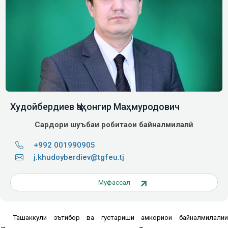
Худойбердиев Ҷаҳонгир Маҳмуродович
Сардори шуъбаи робитаҳои байналмилалӣ
+992 001990905
j.khudoyberdiev@tgfeu.tj
Муфассал
Ташаккули эътибор ва густариши ҳамкориҳои байналмилалии