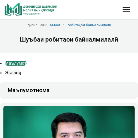
Ҷойгиршавӣ:
Аввал
Робитаҳои байналмилалӣ
Шуъбаи робитаҳои байналмилалӣ
Маълумот
Эълонҳо
Маълумотнома