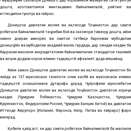
- муаррифии сазовори Донишгоҳ дар чорабиниҳои мазмун ва сатҳи гуногун
дошта, асотсиатсияҳои минтақавию байналмилалӣ, рейтинг ва
иттиҳодияҳои гуногун ва ғайраҳо;
Донишгоҳи давлатии молия ва иқтисоди Тоҷикистон дар самти
робитаҳои байналмилалӣ таҷрибаи бой ва сазовори таваҷҷуҳ дошта, айни
замон доираи ҳамкориҳо ва самтҳои татбиқи барномаи мубодилаи
донишҷӯён ва мубодилаи академӣ васеъ гардида, дар ояндаи наздик ба
баррасии масоили аккредитатсияи байналмилалии стандартҳои таълимӣ
ва анҷом додани корҳои илмию тадқиқотӣ афзалият дода мешавад.
Айни замон Донишгоҳи давлатии молия ва иқтисоди Тоҷикистон бо
зиёда аз 157 муассисаҳои таҳсилоти олии касбӣ ва муассисаҳои илмию
тадқиқотӣ созишномаҳои дутарафа дорад. Ҷуғрофияи муносибатҳои
Донишгоҳи давлатии молия ва иқтисоди Тоҷӣкистон давлатҳои хориҷи
наздик (Ҷумҳурии Ӯзбекистон, Ҷумҳурии Қазоқистон, Ҷумҳурии
Қирғизистон, Федератсияи Россия, Ҷумҳурии Халқии Хитой) ва давлатҳои
Иттиҳоди Аврупоро (Испания, Фаронса, Кипр, Литва ва ғайраро) фаро
мегирад.
Қобили қайд аст, ки дар самти робитаҳои байналмилалӣ ба масоили