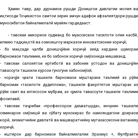
Ҳамин тавр, дар дурнамои рушди Донишгоҳи давлатии молия ва
иқтисоди Тоҷикистон самтҳои зерин ҳамчун ҳадафҳои афзалиятдори рушди
муносибатҳои байналмилалӣ муайян гардидааст:
- тавсеаи ҳамкориҳои судманд бо муассисаҳои таҳсилоти олии касбӣ,
илмию тадқиқотӣ ва озмоишгоҳу марказҳои инноватсионии хориҷӣ;
- бо мақсади ҷалби донишҷӯёни хориҷӣ зиёд кардани шумораи
барномаҳои таълимие, ки бо забонҳои хориҷӣ омӯзонида мешаванд;
- тавсеаи салоҳиятҳои иртиботӣ ва забонии устодон ва донишҷӯён
тавассути ташкили курсҳои гуногуни забономӯзӣ;
- чораҷӯи ҷиҳати ташкили барномаҳои муштараки таълимӣ аз рӯйи
барномаи «таҳсилоти дудиплома», ташкили факултетҳои муштарак аз
рӯйи самт ва ихтисосҳои мубрам, аз ҷумла тавассути ташкили таълими
фосилавӣ;
- тавсеаи таҷрибаи «профессорҳои даъватшуда», инчунин ташкили
семинарҳои омӯзишӣ ва сӯҳбату музокираҳо бо намояндагони доираҳои
корӣ, хизматчиёни давлатӣ ва машваратчиёну мутахассисони ватаниву
хориҷӣ;
- иштирок дар барномаҳои байналмилалии Эразмус +, Фулбрайти