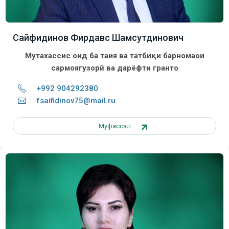
Сайфидинов Фирдавс Шамсутдинович
Мутахассис оид ба таҳия ва татбиқи барномаҳои
сармоягузорӣ ва дарёфти грантҳо
+992 904292380
fsaifidinov75@mail.ru
Муфассал