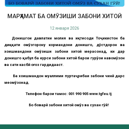
МАРҲАМАТ БА ОМӮЗИШИ ЗАБОНИ ХИТОӢ
12 января 2026
Донишгоҳи давлатии молия ва иқтисоди Тоҷикистон ба
диққати омӯзгорону кормандони донишгоҳ, дӯстдорон ва
хоҳишмандони омӯзиши забони хитоӣ мерасонад, ки дар
донишгоҳ қабул ба курси забони хитоӣ барои гурӯҳҳои навомӯзон
ва сатҳи касбӣ оғоз гардидааст.
Ба хоҳишмандон муаллими пуртаҷрибаи забони чинӣ дарс
меомӯзонад.
Телефон барои тамос: 001 990 905 www.tgfeu.tj
Бо боварӣ забони хитоӣ омӯз ва сухан гӯй!