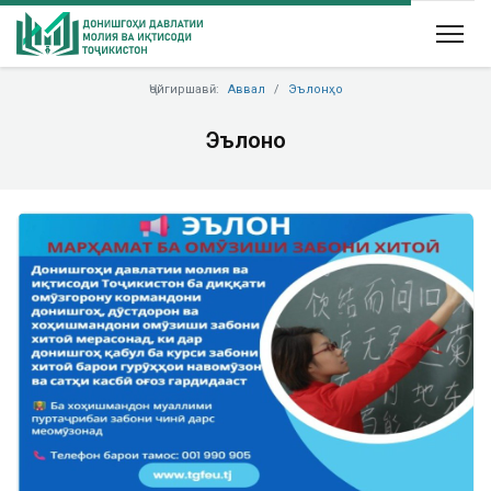
Ҷойгиршавӣ:
Аввал
Эълонҳо
Эълонҳо