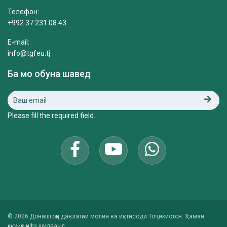
Телефон:
+992 37 231 08 43
E-mail:
info@tgfeu.tj
Ба мо обуна шавед
Please fill the required field.
© 2026 Донишгоҳи давлатии молия ва иқтисоди Тоҷикистон. Ҳамаи
ҳуқуқҳо ҳифз шудаанд.