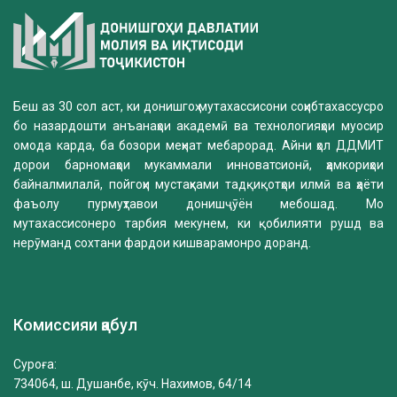
Беш аз 30 сол аст, ки донишгоҳ мутахассисони соҳибтахассусро
бо назардошти анъанаҳои академӣ ва технологияҳои муосир
омода карда, ба бозори меҳнат мебарорад. Айни ҳол ДДМИТ
дорои барномаҳои мукаммали инноватсионӣ, ҳамкориҳои
байналмилалӣ, пойгоҳи мустаҳками тадқиқотҳои илмӣ ва ҳаёти
фаъолу пурмуҳтавои донишҷӯён мебошад. Мо
мутахассисонеро тарбия мекунем, ки қобилияти рушд ва
нерӯманд сохтани фардои кишварамонро доранд.
Комиссияи қабул
Суроға:
734064, ш. Душанбе, кӯч. Нахимов, 64/14