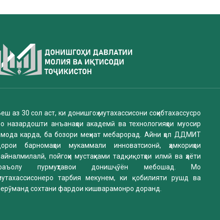
еш аз 30 сол аст, ки донишгоҳ мутахассисони соҳибтахассусро
бо назардошти анъанаҳои академӣ ва технологияҳои муосир
омода карда, ба бозори меҳнат мебарорад. Айни ҳол ДДМИТ
дорои барномаҳои мукаммали инноватсионӣ, ҳамкориҳои
айналмилалӣ, пойгоҳи мустаҳками тадқиқотҳои илмӣ ва ҳаёти
фаъолу пурмуҳтавои донишҷӯён мебошад. Мо
мутахассисонеро тарбия мекунем, ки қобилияти рушд ва
нерӯманд сохтани фардои кишварамонро доранд.