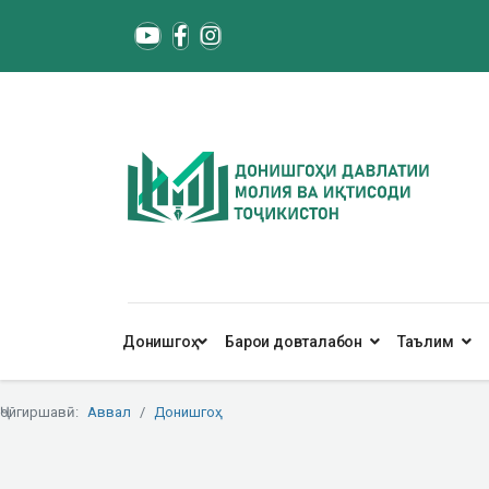
Донишгоҳ
Барои довталабон
Таълим
Ҷойгиршавӣ:
Аввал
Донишгоҳ