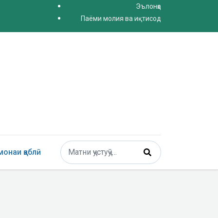
Эълонҳо
Паёми молия ва иқтисод
Поиск
онаи қаблӣ
Type 2 or more characters for results.