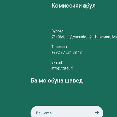
Комиссияи қабул
Суроға:
734064, ш. Душанбе, кӯч. Нахимов, 64
Телефон:
+992 37 231 08 43
E-mail:
info@tgfeu.tj
Ба мо обуна шавед