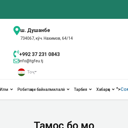
ш. Душанбе
734067, кӯч. Нахимов, 64/14
+992 37 231 0843
info@tgfeu.tj
Тоҷ
">
Сом
Илм
Робитаҳои байналмилалӣ
Тарбия
Хабарҳо
Тамос бо мо