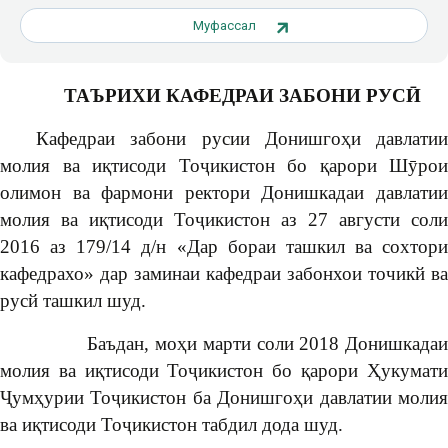
Муфассал
ТАЪРИХИ КАФЕДРАИ ЗАБОНИ РУСӢ
Кафедраи забони русии Донишгоҳи давлатии
молия ва иқтисоди Тоҷикистон бо қарори Шӯрои
олимон ва фармони ректори Донишкадаи давлатии
молия ва иқтисоди Тоҷикистон аз 27 августи соли
2016 аз 179/14 д/н «Дар бораи ташкил ва сохтори
кафедрахо» дар заминаи кафедраи забонхои точикй ва
русй ташкил шуд.
Баъдан, моҳи марти соли 2018 Донишкадаи
молия ва иқтисоди Тоҷикистон бо қарори Ҳукумати
Ҷумҳурии Тоҷикистон ба Донишгоҳи давлатии молия
ва иқтисоди Тоҷикистон табдил дода шуд.