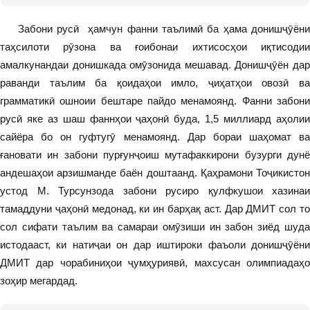
Забони русӣ ҳамчун фанни таълимӣ ба ҳама донишҷӯёни
таҳсилоти рӯзона ва ғоибонаи ихтисосҳои иқтисодии
амалкунандаи донишкада омӯзонида мешавад. Донишҷӯён дар
раванди таълим ба қоидаҳои имло, ҷиҳатҳои овозӣ ва
грамматикӣ ошноии бештаре пайдо менамоянд. Фанни забони
русӣ яке аз шаш фаннҳои ҷаҳонӣ буда, 1,5 миллиард аҳолии
сайёра бо он гуфтугӯ менамоянд. Дар бораи шаҳомат ва
ғановати ин забони пурғунҷоиш мутафаккирони бузурги дунё
андешаҳои арзишманде баён доштаанд. Қаҳрамони Тоҷикистон
устод М. Турсунзода забони русиро қулфкушои хазинаи
тамаддуни ҷаҳонӣ медонад, ки ин барҳақ аст. Дар ДМИТ сол то
сол сифати таълим ва самараи омӯзиши ин забон зиёд шуда
истодааст, ки натиҷаи он дар иштироки фаъоли донишҷӯёни
ДМИТ дар чорабиниҳои ҷумҳуриявӣ, махсусан олимпиадаҳо
зоҳир мегардад.