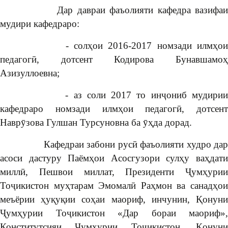
Дар давраи фаъолияти кафедра вазифаи
мудири кафедраро:
- солҳои 2016-2017 номзади илмҳои
педагогӣ, дотсент Кодирова Бунавшамоҳ
Азизуллоевна;
- аз соли 2017 то инҷониб мудирии
кафедраро номзади илмҳои педагогӣ, дотсент
Наврӯзова Гулшан Турсуновна ба ӯҳда дорад.
Кафедраи забони русӣ фаъолияти худро дар
асоси дастуру Паёмҳои Асосгузори сулҳу ваҳдати
миллӣ, Пешвои миллат, Президенти Ҷумҳурии
Тоҷикистон муҳтарам Эмомалӣ Раҳмон ва санадҳои
меъёрии ҳуқуқии соҳаи маориф, инчунин, Қонуни
Ҷумҳурии Тоҷикистон «Дар бораи маориф»,
Конститутсияи Ҷумҳурии Тоҷикистон, Қонуни