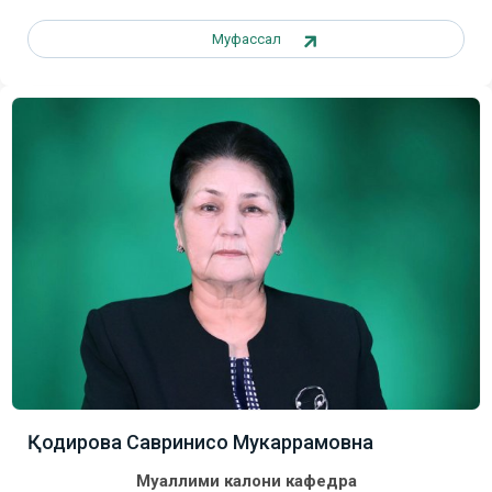
Муфассал
Қодирова Савринисо Мукаррамовна
Муаллими калони кафедра