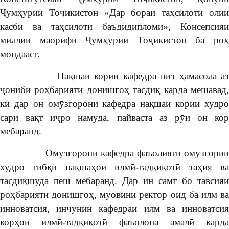
Ҷумҳурии Тоҷикистон «Дар бораи таҳсилоти олии
касбӣ ва таҳсилоти баъдидипломӣ», Консепсияи
миллии маорифи Ҷумҳурии Тоҷикистон ба роҳ
мондааст.
Нақшаи кории кафедра низ ҳамасола аз
ҷониби роҳбарияти донишгоҳ тасдиқ карда мешавад,
ки дар он омӯзгорони кафедра нақшаи кории худро
сари вақт иҷро намуда, пайваста аз рӯи он кор
мебаранд.
Омӯзгорони кафедра фаъолияти омӯзгории
худро тибқи нақшаҳои илмӣ-тадқиқотӣ таҳия ва
тасдиқшуда пеш мебаранд. Дар ин самт бо тавсияи
роҳбарияти донишгоҳ, муовини ректор оид ба илм ва
инноватсия, инчунин кафедраи илм ва инноватсия
корҳои илмӣ-тадқиқотӣ фаъолона амалӣ карда