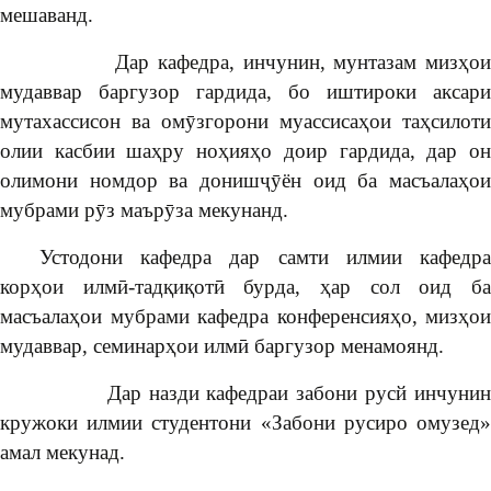
мешаванд.
Дар кафедра, инчунин, мунтазам мизҳои
мудаввар баргузор гардида, бо иштироки аксари
мутахассисон ва омӯзгорони муассисаҳои таҳсилоти
олии касбии шаҳру ноҳияҳо доир гардида, дар он
олимони номдор ва донишҷӯён оид ба масъалаҳои
мубрами рӯз маърӯза мекунанд.
Устодони кафедра дар самти илмии кафедра
корҳои илмӣ-тадқиқотӣ бурда, ҳар сол оид ба
масъалаҳои мубрами кафедра конференсияҳо, мизҳои
мудаввар, семинарҳои илмӣ баргузор менамоянд.
Дар назди кафедраи забони русй инчунин
кружоки илмии студентони «Забони русиро омузед»
амал мекунад.