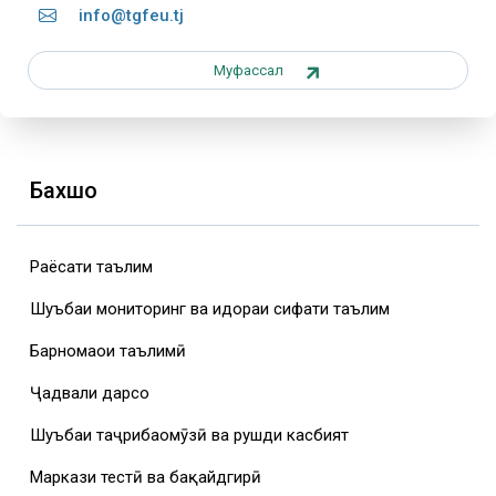
info@tgfeu.tj
Муфассал
Бахшҳо
Раёсати таълим
Шуъбаи мониторинг ва идораи сифати таълим
Барномаҳои таълимӣ
Ҷадвали дарсҳо
Шуъбаи таҷрибаомӯзӣ ва рушди касбият
Маркази тестӣ ва бақайдгирӣ