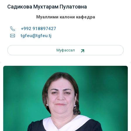
Садикова Мухтарам Пулатовна
Муаллими калони кафедра
+992 918897427
tgfeu@tgfeu.tj
Муфассал