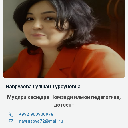
Наврузова Гулшан Турсуновна
Мудири кафедра
Номзади илмҳои педагогика,
дотсент
+992 900900978
navruzova72@mail.ru