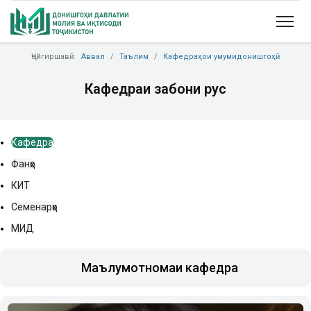
Ҷойгиршавӣ:
Аввал
Таълим
Кафедраҳои умумидонишгоҳӣ
Кафедраи забони русӣ
Кафедра
Фанҳо
КИТ
Семенарҳо
МИД
Маълумотномаи кафедра