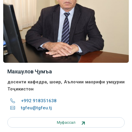
Махшулов Ҷумъа
досенти кафедра, шоир, Аълочии маорифи Ҷумҳурии
Тоҷикистон
+992 918351638
tgfeu@tgfeu.tj
Муфассал