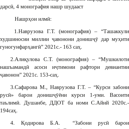
дарсӣ, 4 монография нашр шудааст
Нашрҳои илмӣ:
1.Наврузова Г.Т. (монография) – “Ташаккул
худшиносии миллии ҷавонони донишҷӯ дар муҳити
гуногунфарҳангӣ” 2021с.- 163 саҳ.
2.Алиқулова С.Т. (монография) – “Мушкилоти
нашъамандӣ асоси иҷтимоии рафтори девиантии
ҷавонон” 2021с. 153-саҳ.
3.Сафарова М., Наврузова Г.Т. – “Курси забони
русӣ» барои донишҷӯёни курси 1-уми. Васоити
таълимӣ. Душанбе, ДДОТ ба номи С.Айнй 2020с.-
194саҳ.
4. Қодирова Б.А. “Забони русӣ барои