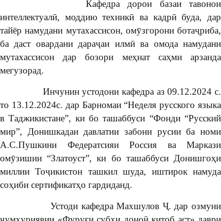
Кафедра дорои базаи тавонои
интеллектуалӣ, моддию техникӣ ва кадрӣ буда, дар
тайёр намудани мутахассисон, омӯзгорони ботаҷриба,
ба даст овардани дараҷаи илмӣ ва омода намудани
мутахассисон дар бозори меҳнат саҳми арзанда
мегузорад.
Инчунин устодони кафедра аз 09.12.2024 с.
то 13.12.2024с. дар Барномаи “Неделя русского языка
в Таджикистане”, ки бо ташаббуси “Фонди “Русский
мир”, Донишкадаи давлатии забони русии ба номи
А.С.Пушкини Федератсияи Россия ва Маркази
омӯзишии “Златоуст”, ки бо ташаббуси Донишгоҳи
миллии Тоҷикистон ташкил шуда, иштирок намуда
соҳиби сертификатҳо гардиданд.
Устоди кафедра Махшулов Ҷ. дар озмуни
ҷумҳуриявии «Фуруғи субҳи доноӣ китоб аст» даври