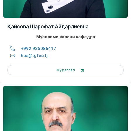
Қайсова Шарофат Айдарлиевна
Муаллими калони кафедра
+992 935086417
hus@tgfeu.tj
Муфассал