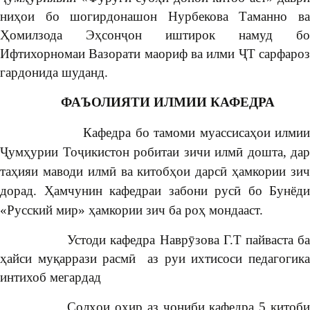
ниҳои бо шогирдонашон Нурбекова Таманно ва
Ҳомилзода Эҳсонҷон иштирок намуд бо
Ифтихорномаи Вазорати маориф ва илми ҶТ сарфароз
гардонида шуданд.
ФАЪОЛИЯТИ ИЛМИИ КАФЕДРА
Кафедра бо тамоми муассисаҳои илми
Ҷумҳурии Тоҷикистон робитаи зичи илмӣ дошта, дар
таҳияи маводи илмӣ ва китобҳои дарсӣ ҳамкории зич
дорад. Ҳамчунин кафедраи забони русӣ бо Бунёди
«Русский мир» ҳамкории зич ба роҳ мондааст.
Устоди кафедра Наврӯзова Г.Т пайваста ба
ҳайси муқаррази расмӣ аз руи ихтисоси педагогика
интихоб мегардад
Солҳои охир аз ҷониби кафедра 5 китоби