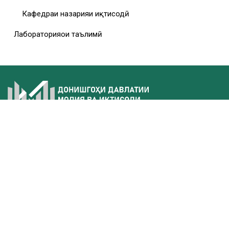
Кафедраи назарияи иқтисодӣ
Лабораторияҳои таълимӣ
Беш аз 30 сол аст, ки донишгоҳ мутахассисони соҳибтахассусро
бо назардошти анъанаҳои академӣ ва технологияҳои муосир
омода карда, ба бозори меҳнат мебарорад. Айни ҳол ДДМИТ
дорои барномаҳои мукаммали инноватсионӣ, ҳамкориҳои
байналмилалӣ, пойгоҳи мустаҳками тадқиқотҳои илмӣ ва ҳаёти
фаъолу пурмуҳтавои донишҷӯён мебошад. Мо
мутахассисонеро тарбия мекунем, ки қобилияти рушд ва
нерӯманд сохтани фардои кишварамонро доранд.