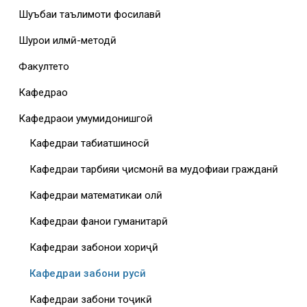
Шуъбаи таълимоти фосилавӣ
Шурои илмӣ-методӣ
Факултетҳо
Кафедраҳо
Кафедраҳои умумидонишгоҳӣ
Кафедраи табиатшиносӣ
Кафедраи тарбияи ҷисмонӣ ва мудофиаи гражданӣ
Кафедраи математикаи олӣ
Кафедраи фанҳои гуманитарӣ
Кафедраи забонҳои хориҷӣ
Кафедраи забони русӣ
Кафедраи забони тоҷикӣ