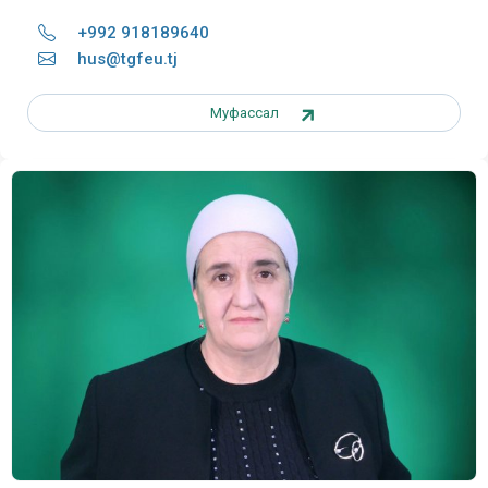
+992 918189640
hus@tgfeu.tj
Муфассал