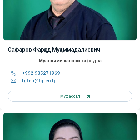
Сафаров Фарҳод Муҳаммадалиевич
Муаллими калони кафедра
+992 985271969
tgfeu@tgfeu.tj
Муфассал