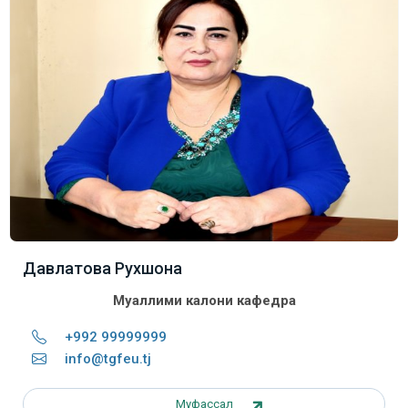
Давлатова Рухшона
Муаллими калони кафедра
+992 99999999
info@tgfeu.tj
Муфассал