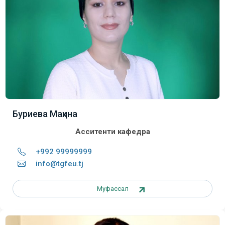
Буриева Маҳина
Асситенти кафедра
+992 99999999
info@tgfeu.tj
Муфассал