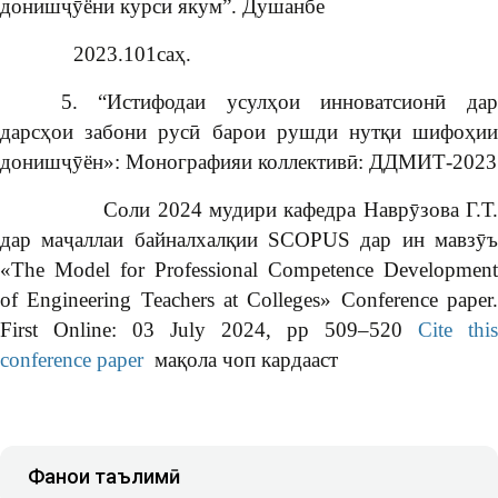
донишҷӯёни курси якум”. Душанбе
2023.101саҳ.
5. “Истифодаи усулҳои инноватсионӣ дар
дарсҳои забони русӣ барои рушди нутқи шифоҳии
донишҷӯён»: Монографияи коллективӣ: ДДМИТ-2023
Соли 2024 мудири кафедра Наврӯзова Г.Т.
дар маҷаллаи байналхалқии SCOPUS дар ин мавзӯъ
«The Model for Professional Competence Development
of Engineering Teachers at Colleges» Conference paper.
First Online: 03 July 2024, pp 509–520
Cite this
conference paper
мақола чоп кардааст
Фанҳои таълимӣ