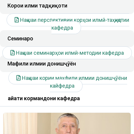
Корҳои илми тадқиқоти
Нақшаи перспективии корҳои илмӣ-таҳқиқотии
кафедра
Семинарҳо
Нақшаи семинарҳои илмӣ-методии кафедра
Маҳфили илмии донишҷӯён
Нақшаи кории маҳфили илмии донишҷӯёни
кайфедра
Ҳайати кормандони кафедра