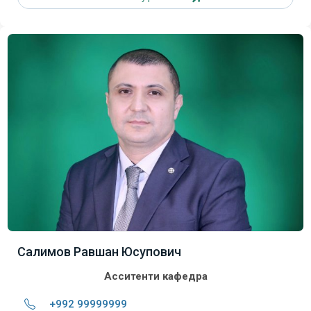
Салимов Равшан Юсупович
Асситенти кафедра
+992 99999999