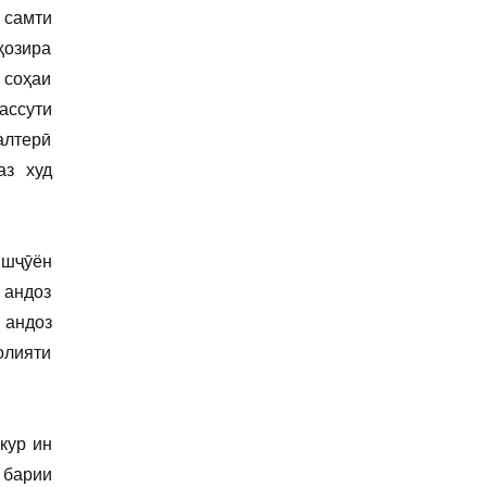
 самти
ҳозира
 соҳаи
ассути
алтерӣ
аз худ
ишҷӯён
 андоз
 андоз
олияти
кур ин
 барии