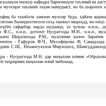
асъалаҳои мазкур кафедра барномаҳои таълимӣ ва дас
ои муосири таълимӣ таҳия намудааст, ки ба шароити 
офиқ ба талаботи замони муосир буда, ҳайати корм
сисони баландихтисоси соҳа ташкил медиҳад, ки онҳо
ӯён сафарбар карда шудаанд, аз ҷумла: н.и.и., д
 Ф.С., н.и.и., дотсент Нусратзода М.Н., н.и.и., му
калон Шерализода Р.М., муаллими калон Зарипов 
тентон - Ғафуров Ф.Ҷ., Мусофирова Ф, Самадзода 
адиев С.Ш., Неъматулллои Мирзошоҳ, Шамсуддинзода
дра - Нусратзода М.Н. дар маҷаллаи илмии «Образов
ати таҳририяи маҷаллаи илмӣ мебошад.