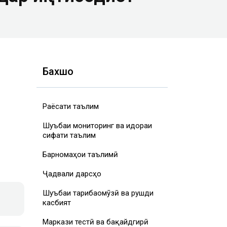
Бахшҳо
Раёсати таълим
Шуъбаи мониторинг ва идораи
сифати таълим
Барномаҳои таълимӣ
Ҷадвали дарсҳо
Шуъбаи таҷрибаомӯзӣ ва рушди
касбият
Маркази тестӣ ва бақайдгирӣ