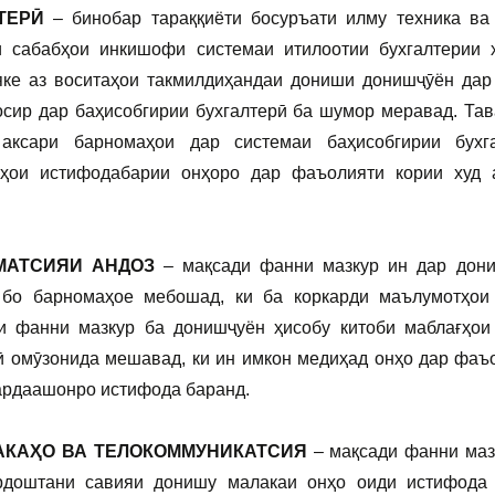
ЛТЕРӢ
– бинобар тараққиёти босуръати илму техника ва
 сабабҳои инкишофи системаи итилоотии бухгалтерии 
яке аз воситаҳои такмилдиҳандаи дониши донишҷӯён дар
сир дар баҳисобгирии бухгалтерӣ ба шумор меравад. Тав
ксари барномаҳои дар системаи баҳисобгирии бухг
лҳои истифодабарии онҳоро дар фаъолияти кории худ 
МАТСИЯИ АНДОЗ
– мақсади фанни мазкур ин дар дон
 бо барномаҳое мебошад, ки ба коркарди маълумотҳои
и фанни мазкур ба донишҷуён ҳисобу китоби маблағҳои
ӣ омӯзонида мешавад, ки ин имкон медиҳад онҳо дар фаъ
кардаашонро истифода баранд.
АКАҲО ВА ТЕЛОКОММУНИКАТСИЯ
– мақсади фанни маз
рдоштани савияи донишу малакаи онҳо оиди истифода