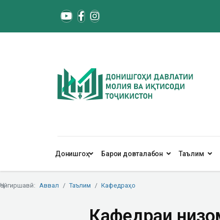
Донишгоҳ
Барои довталабон
Таълим
Ҷойгиршавӣ:
Аввал
Таълим
Кафедраҳо
Кафедраи низом