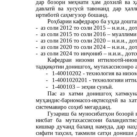
дар бозори меҳнати ҳам дохилӣ ва ҳ
давлатӣ ва хусусӣ тавонанд дар ҳал
иртиботӣ саҳмгузор бошанд.
Роҳбарии кафедраро ба уҳда дошта
-
аз соли 2012 то соли 2015 – н.и.и., 
-
аз соли 2015 то соли 2016 – муаллим
-
аз соли 2016 то соли 2020 – н.и.и., 
-
аз соли 2020 то соли 2024 – н.и.и.,
-
аз соли 2024 то инҷониб – н.и.и., до
Кафедраи низоми иттилоотӣ-нно
тадқиқотии донишгоҳ, мутахассисонро а
-
1-40010202 - технология ва низом
-
1-4001020201 - технологияи итти
-
1-400103 – зеҳни сунъӣ.
Пас аз хатми донишгоҳ хатмкуна
муҳандис-барномасоз-иқтисодчӣ ва ха
системавиро соҳиб мегарданд.
Гузариш ба муносибатҳои бозорӣ 
нисбат ба мутахассисони баландихти
кишвар дучанд баланд намуда, дар наз
сифати таҳсил, такмили сатҳи дониши 