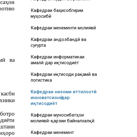
саҳои
оотию
Кафедраи баҳисобгирии
муҳосибӣ
Кафедраи менеҷменти молиявӣ
Кафедраи андозбандӣ ва
суғурта
Кафедраи информатикаи
мӣ ва
амалӣ дар иқтисодиёт
Кафедраи иқтисоди рақамӣ ва
логистика
Кафедраи низоми иттилоотӣ-
касби
инноватсионӣ дар
ехники
иқтисодиёт
аботро
Кафедраи муносибатҳои
диёти
молиявӣ-қарзии байналхалқӣ
оштани
онҳоро
Кафедраи менеҷмент