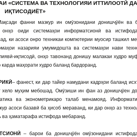
И «СИСТЕМА ВА ТЕХНОЛОГИЯИ ИТТИЛООТӢ Д
ИҚТИСОДИЁТ»
Мақсади фанни мазкур ин омӯзонидани донишҷӯён ва 
 онҳо оиди системаҳои информатсионӣ ва истифода
д, ки асоси онро техникаи компютерии муосир ташкил ме
омаҳои назарияи умумидошта ва системаҳои нави техн
лиявӣ-иқтисодӣ, онҳо тавонанд донишу малакаи худро му
р карда маҳорати худро баланд бардоранд.
РИКӢ
– фанест, ки дар тайер намудани кадрҳои баланд исх
ет хело муҳим мебошад. Омӯзиши ин фан аз донишҷӯен д
атика ва эконометрикаро талаб менамояд. Информат
ур асоси базавӣ ба ҳисоб мераванд, ки дар онҳо аз техно
ъ ва ҳаматарафа истифода мебаранд.
ТСИОНӢ
– барои ба донишҷӯён омӯзонидани истифод