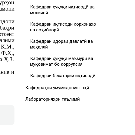
турҳои
Кафедраи ҳуқуқи иқтисодӣ ва
замони
молиявӣ
андони
Кафедраи иқтисоди корхонаҳо
 баҳри
ва соҳибкорӣ
отсент
аллими
Кафедраи идораи давлатӣ ва
К.М.,
маҳаллӣ
Ф.Ҳ.,
Кафедраи ҳуқуқи маъмурӣ ва
 Ҳ.З.
муқовимат бо коррупсия
ание и
Кафедраи бехатарии иқтисодӣ
Кафедраҳои умумидонишгоҳӣ
Лабораторияҳои таълимӣ