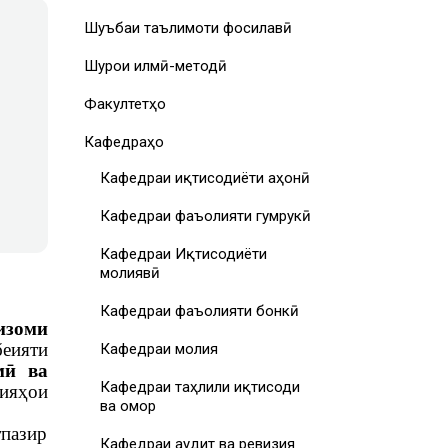
Шуъбаи таълимоти фосилавӣ
Шурои илмӣ-методӣ
Факултетҳо
Кафедраҳо
Кафедраи иқтисодиёти ҷаҳонӣ
Кафедраи фаъолияти гумрукӣ
Кафедраи Иқтисодиёти
молиявӣ
Кафедраи фаъолияти бонкӣ
изоми
беияти
Кафедраи молия
мӣ ва
Кафедраи таҳлили иқтисоди
ияҳои
ва омор
тпазир
Кафедраи аудит ва ревизия