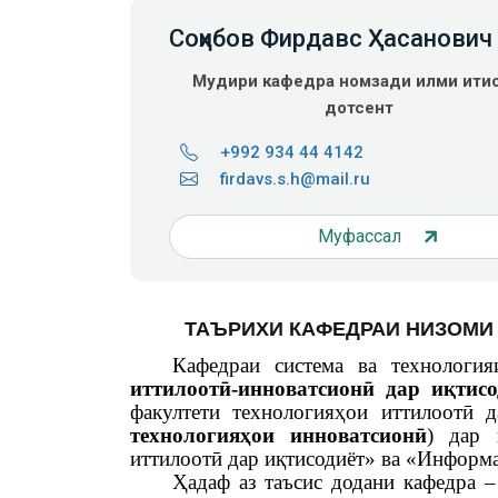
Соҳибов Фирдавс Ҳасанович
Мудири кафедра
номзади илми иқти
дотсент
+992 934 44 4142
firdavs.s.h@mail.ru
Муфассал
ТАЪРИХИ КАФЕДРАИ НИЗОМИ
Кафедраи система ва технологи
иттилоотӣ-инноватсионӣ дар иқтисо
факултети технологияҳои иттилоотӣ 
технологияҳои инноватсионӣ
) дар 
иттилоотӣ дар иқтисодиёт» ва «Информа
Ҳадаф аз таъсис додани кафедра 