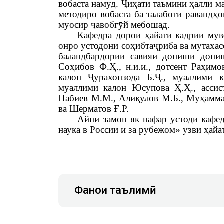
вобаста намуд. Ҷиҳати таъмини ҳалли м
методиро вобаста ба талаботи равандҳ
муосир ҷавобгӯй мебошад.
Кафедра дорои ҳайати кадрии мув
онро устодони соҳибтаҷриба ва мутахас
баландбардории савияи дониши донишҷ
Соҳибов Ф.Ҳ., н.и.и., дотсент Раҳимов
калон Ҷурахонзода Б.Ҷ., муаллими 
муаллими калон Юсупова Ҳ.Ҳ., ассис
Набиев М.М., Алиқулов М.Б., Муҳамм
ва Шерматов Ғ.Р.
Айни замон як нафар устоди кафе
наука в России и за рубежом» узви ҳай
Фанҳои таълимӣ