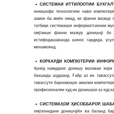
СИСТЕМАИ ИТТИЛООТИИ БУХГА
инкишофи технологияи нави компютерӣ
замон ба миён омад, ки фанни мазкур 
татбиқи системаҳои информатсионии муо
омӯзиши фанни мазкур донишҷӯ бо а
истифодашаванда шинос гардида, усу
менамоянд.
КОРКАРДИ КОМПЮТЕРИИ ИНФОР
бунёд намудани донишу малакаи кори
бахшида шудаанд. Ғайр аз ин тавассут
тавассути барномаҳои амалии компютер
професионалии худ ин донишҳои аз худ 
СИСТЕМАҲОИ ҲИСОББАРОР, ШАБ
омӯзонидани донишҷӯён ва баланд ба