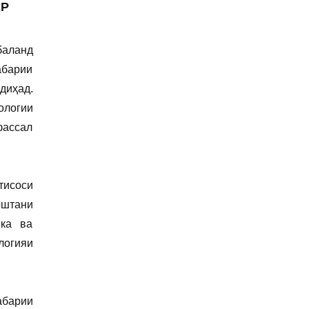
АР
баланд
барии
диҳад.
ологии
фассал
тисоси
оштани
ика ва
логияи
абарии