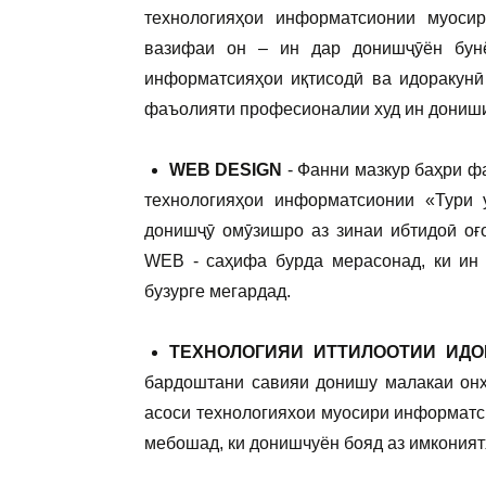
технологияҳои информатсионии муоси
вазифаи он – ин дар донишҷӯён бун
информатсияҳои иқтисодӣ ва идоракунӣ
фаъолияти професионалии худ ин дониши
WEB DESIGN
- Фанни мазкур баҳри ф
технологияҳои информатсионии «Тури
донишҷӯ омӯзишро аз зинаи ибтидоӣ оғ
WEB - саҳифа бурда мерасонад, ки ин 
бузурге мегардад.
ТЕХНОЛОГИЯИ ИТТИЛООТИИ ИДО
бардоштани савияи донишу малакаи онҳ
асоси технологияхои муосири информатси
мебошад, ки донишчуён бояд аз имкония