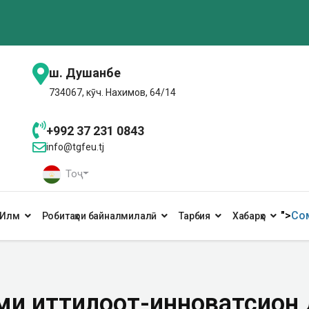
ш. Душанбе
734067, кӯч. Нахимов, 64/14
+992 37 231 0843
info@tgfeu.tj
Тоҷ
">
Сом
Илм
Робитаҳои байналмилалӣ
Тарбия
Хабарҳо
и иттилоотӣ-инноватсионӣ