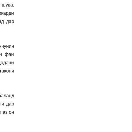
 шуда,
ркарди
нд дар
нчунин
ин фан
додани
такони
баланд
ни дар
 аз он