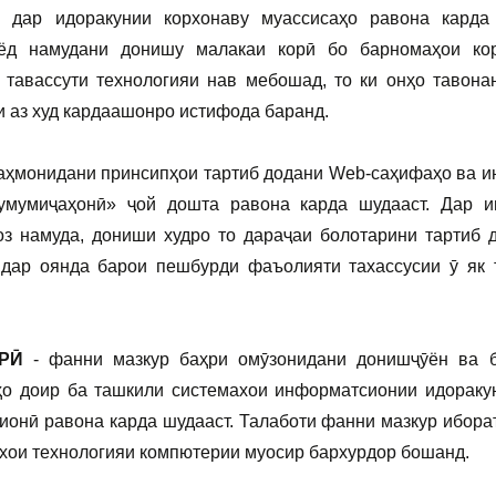
р дар идоракунии корхонаву муассисаҳо равона карда
ёд намудани донишу малакаи корӣ бо барномаҳои ко
 тавассути технологияи нав мебошад, то ки онҳо тавона
 аз худ кардаашонро истифода баранд.
аҳмонидани принсипҳои тартиб додани Web-саҳифаҳо ва и
 умумиҷаҳонӣ» ҷой дошта равона карда шудааст. Дар 
оз намуда, дониши худро то дараҷаи болотарини тартиб 
дар оянда барои пешбурди фаъолияти тахассусии ӯ як 
РӢ
- фанни мазкур баҳри омӯзонидани донишҷӯён ва 
о доир ба ташкили системахои информатсионии идораку
онӣ равона карда шудааст. Талаботи фанни мазкур иборат
тхои технологияи компютерии муосир бархурдор бошанд.