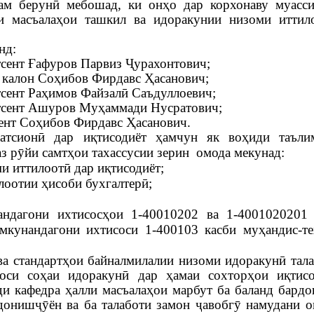
ам берунӣ мебошад, ки онҳо дар корхонаву муасси
ли масъалаҳои ташкил ва идоракунии низоми иттил
нд:
дотсент Ғафуров Парвиз Ҷурахонтович;
и калон Соҳибов Фирдавс Ҳасанович;
дотсент Раҳимов Файзалӣ Саъдуллоевич;
 дотсент Ашуров Муҳаммади Нусратович;
тсент Соҳибов Фирдавс Ҳасанович.
ватсионӣ дар иқтисодиёт ҳамчун як воҳиди таъли
з рӯйи самтҳои тахассусии зерин омода мекунад:
и иттилоотӣ дар иқтисодиёт;
лоотии ҳисоби бухгалтерӣ;
ндагони ихтисосҳои 1-40010202 ва 1-4001020201 
тмкунандагони ихтисоси 1-400103 касби муҳандис-т
ва стандартҳои байналмилалии низоми идоракунӣ тал
соси соҳаи идоракунӣ дар ҳамаи сохторҳои иқтисо
ди кафедра ҳалли масъалаҳои марбут ба баланд бард
донишҷӯён ва ба талаботи замон ҷавобгӯ намудани 