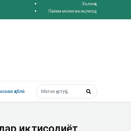
Эълонҳо
Паёми молия ва иқтисод
Поиск
онаи қаблӣ
Type 2 or more characters for results.
 дар иқтисодиёт