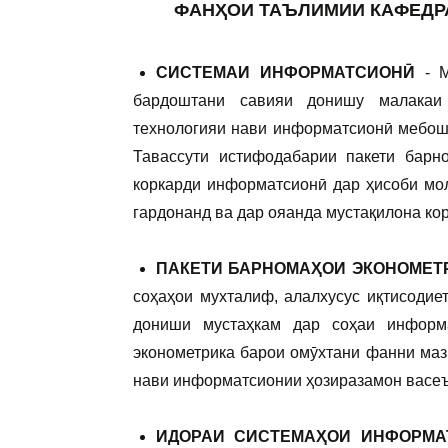
ФАНҲОИ ТАЪЛИМИИ КАФЕДРА
СИСТЕМАИ ИНФОРМАТСИОНӢ
- 
бардоштани савияи донишу малакаи
технологияи нави информатсионӣ мебоша
Тавассути истифодабарии пакети барн
коркарди информатсионӣ дар ҳисоби мо
гардонанд ва дар ояанда мустақилона ко
ПАКЕТИ БАРНОМАҲОИ ЭКОНОМЕТ
соҳаҳои мухталиф, алалхусус иқтисоди
дониши мустаҳкам дар соҳаи информ
эконометрика барои омӯхтани фанни мазк
нави информатсионии ҳозиразамон васе
ИДОРАИ СИСТЕМАҲОИ ИНФОРМА