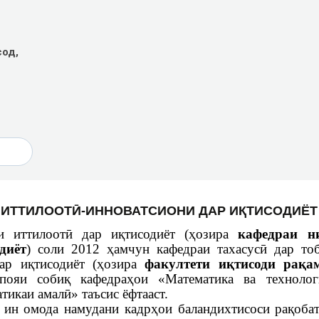
сод,
 ИТТИЛООТӢ-ИННОВАТСИОНИ ДАР ИҚТИСОДИЁТ
яи иттилоотӣ дар иқтисодиёт (ҳозира
кафедраи н
диёт
) соли 2012 ҳамчун кафедраи тахасусӣ дар то
дар иқтисодиёт (ҳозира
факултети иқтисоди рақа
пояи собиқ кафедраҳои «Математика ва технолог
тикаи амалӣ» таъсис ёфтааст.
– ин омода намудани кадрҳои баландихтисоси рақоба