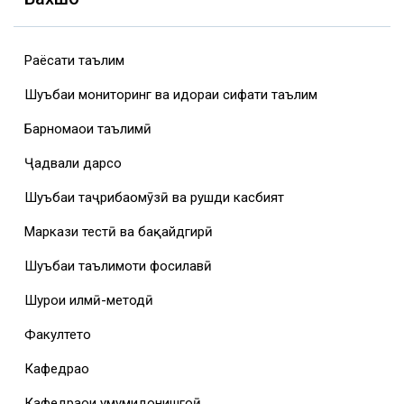
Раёсати таълим
Шуъбаи мониторинг ва идораи сифати таълим
Барномаҳои таълимӣ
Ҷадвали дарсҳо
Шуъбаи таҷрибаомӯзӣ ва рушди касбият
Маркази тестӣ ва бақайдгирӣ
Шуъбаи таълимоти фосилавӣ
Шурои илмӣ-методӣ
Факултетҳо
Кафедраҳо
Кафедраҳои умумидонишгоҳӣ