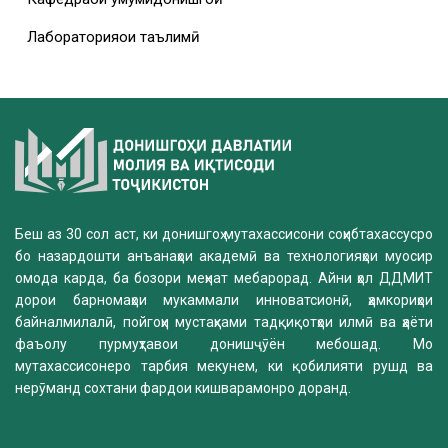
Лабораторияҳои таълимӣ
Беш аз 30 сол аст, ки донишгоҳ мутахассисони соҳибтахассусро
бо назардошти анъанаҳои академӣ ва технологияҳои муосир
омода карда, ба бозори меҳнат мебарорад. Айни ҳол ДДМИТ
дорои барномаҳои мукаммали инноватсионӣ, ҳамкориҳои
байналмилалӣ, пойгоҳи мустаҳками тадқиқотҳои илмӣ ва ҳаёти
фаъолу пурмуҳтавои донишҷӯён мебошад. Мо
мутахассисонеро тарбия мекунем, ки қобилияти рушд ва
нерӯманд сохтани фардои кишварамонро доранд.