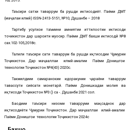
162 2015.
Таъсири сатхи таваррум ба рушди иктисодиёт. Паёми ДМТ
(маҷалаи илмӣ) ISSN-2413-5151, №10, Душанбе – 2018
Тартибу усулхои таъмини амниятии иттилоотии иктисоди
точикистон дар шароити муосир. Паёми ДМТ бахши иктисодӣ №8
сах.102-105,2018с.
Таҳлили таъсири сатҳи таваррум ба рушди иқтисодии Ҷумҳурии
Тоҷикистон. Дар маҷааллаи илмӣ-амалии Паёми Донишгоҳи
технологии Тоҷикистон №4(43) 2020с.
Такмилдиҳии самаранокии идоракунии ҷараёни таваррум
тавассути сиёсати монетарӣ. Паёми Донишкадаи молия ва
иқтисоди Тоҷикистон №3 () саҳ -. Душанбе 2021 сол.
Баҳодиҳии таъсири низоми таварруми мақсаднок дар
иқтисодиёти Ҷумҳурии Тоҷикистон. Дар маҷааллаи илмӣ-амалии
Паёми Донишгоҳи технологии Тоҷикистон 2024с
Бахшҳо