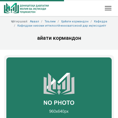
Ҷойгиршавӣ:
Аввал
Таълим
Ҳайати кормандон
Кафедра
Кафедраи низоми иттилоотӣ-инноватсионӣ дар иқтисодиёт
Ҳайати кормандон