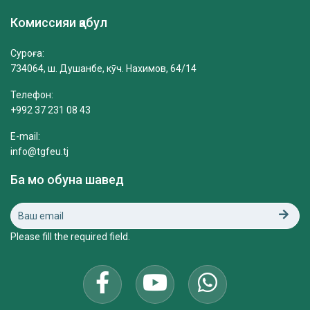
Комиссияи қабул
Суроға:
734064, ш. Душанбе, кӯч. Нахимов, 64/14
Телефон:
+992 37 231 08 43
E-mail:
info@tgfeu.tj
Ба мо обуна шавед
Please fill the required field.