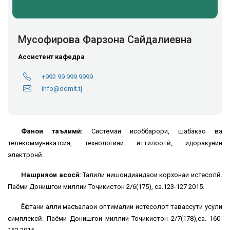
Мусофирова Фарзона Сайдалиевна
Ассистент кафедра
+992 99 999 9999
info@ddmit.tj
Фанҳои таълимӣ:
Системаи ҳисоббарори, шабакаҳо ва
телекоммуникатсия, технологияи иттилоотӣ, идоракунии
электронӣ.
Нашрияҳои асосӣ:
Таҳлили нишондиҳандаҳои корхонаи истеҳсолӣ.
Паёми Донишгоҳи миллии Тоҷикистон 2/6(175), саҳ.123-127 2015.
Ёфтани ҳалли масъалаҳои оптималии истеҳсолот тавассути усули
симплексӣ. Паёми Донишгоҳи миллии Тоҷикистон 2/7(178),саҳ. 160-