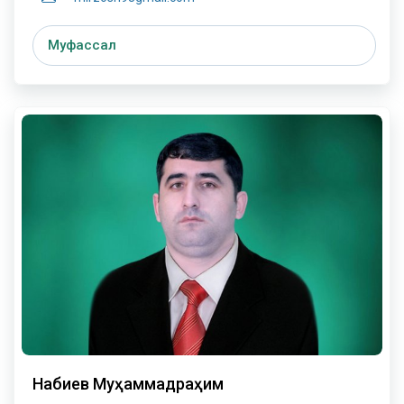
Муфассал
Набиев Муҳаммадраҳим