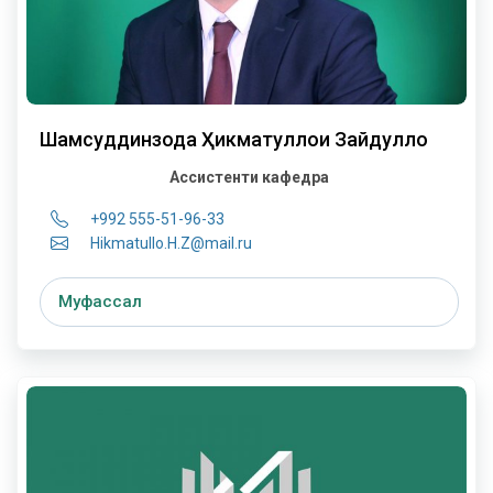
Шамсуддинзода Ҳикматуллои Зайдулло
Ассистенти кафедра
+992 555-51-96-33
Hikmatullo.H.Z@mail.ru
Муфассал