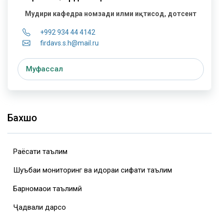
Мудири кафедра
номзади илми иқтисод, дотсент
+992 934 44 4142
firdavs.s.h@mail.ru
Муфассал
Бахшҳо
Раёсати таълим
Шуъбаи мониторинг ва идораи сифати таълим
Барномаҳои таълимӣ
Ҷадвали дарсҳо