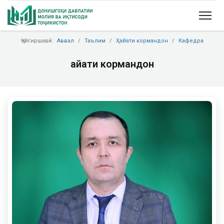
Ҷойгиршавӣ:
Аввал
Таълим
Ҳайати кормандон
Кафедра
Ҳайати кормандон