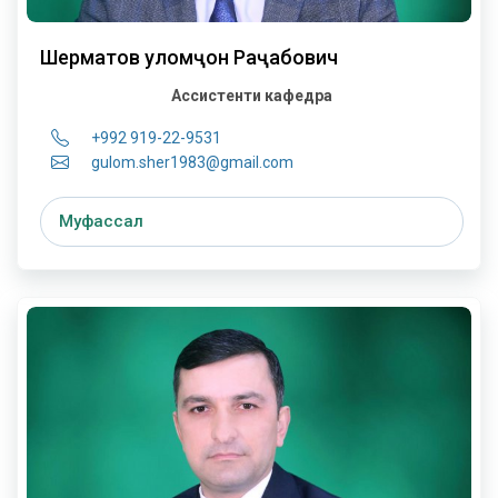
Шерматов Ғуломҷон Раҷабович
Ассистенти кафедра
+992 919-22-9531
gulom.sher1983@gmail.com
Муфассал