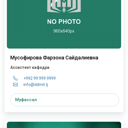
Мусофирова Фарзона Сайдалиевна
Ассистент кафедра
+992 99 999 9999
info@ddmit.tj
Муфассал