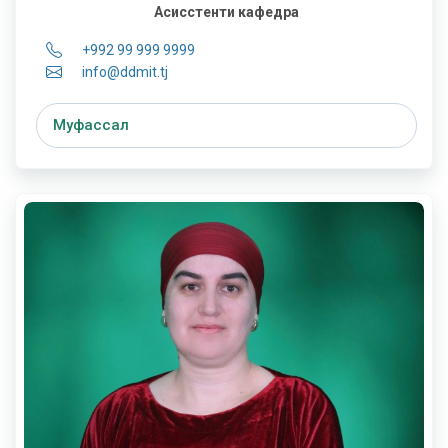
Асисстенти кафедра
+992 99 999 9999
info@ddmit.tj
Муфассал