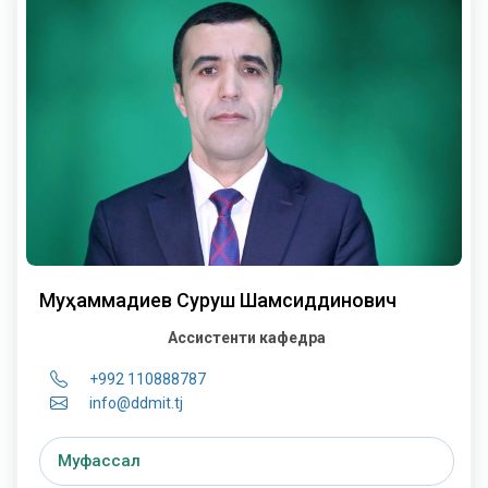
Муҳаммадиев Суруш Шамсиддинович
Ассистенти кафедра
+992 110888787
info@ddmit.tj
Муфассал