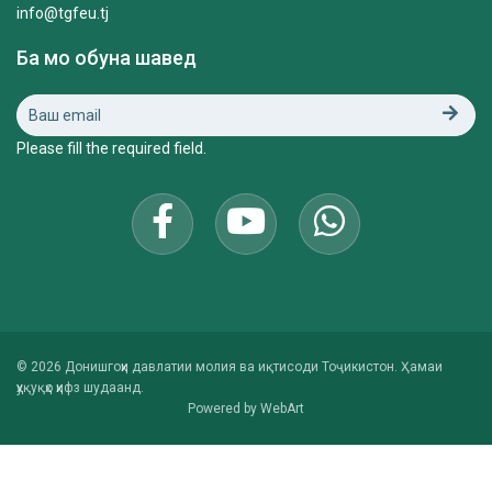
info@tgfeu.tj
Ба мо обуна шавед
Please fill the required field.
© 2026 Донишгоҳи давлатии молия ва иқтисоди Тоҷикистон. Ҳамаи
ҳуқуқҳо ҳифз шудаанд.
Powered by
WebArt