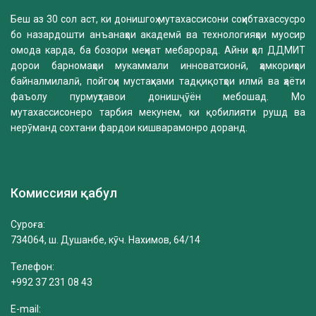
Беш аз 30 сол аст, ки донишгоҳ мутахассисони соҳибтахассусро
бо назардошти анъанаҳои академӣ ва технологияҳои муосир
омода карда, ба бозори меҳнат мебарорад. Айни ҳол ДДМИТ
дорои барномаҳои мукаммали инноватсионӣ, ҳамкориҳои
байналмилалӣ, пойгоҳи мустаҳками тадқиқотҳои илмӣ ва ҳаёти
фаъолу пурмуҳтавои донишҷӯён мебошад. Мо
мутахассисонеро тарбия мекунем, ки қобилияти рушд ва
нерӯманд сохтани фардои кишварамонро доранд.
Комиссияи қабул
Суроға:
734064, ш. Душанбе, кӯч. Нахимов, 64/14
Телефон:
+992 37 231 08 43
E-mail: