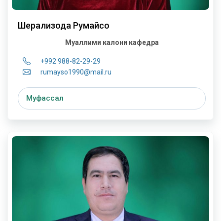
Шерализода Румайсо
Муаллими калони кафедра
+992 988-82-29-29
rumayso1990@mail.ru
Муфассал