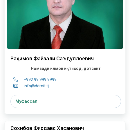
Раҳимов Файзали Саъдуллоевич
Номзади илмҳои иқтисод, дотсент
+992 99 999 9999
info@ddmit.tj
Муфассал
Соҳибов Фирдавс Ҳасанович