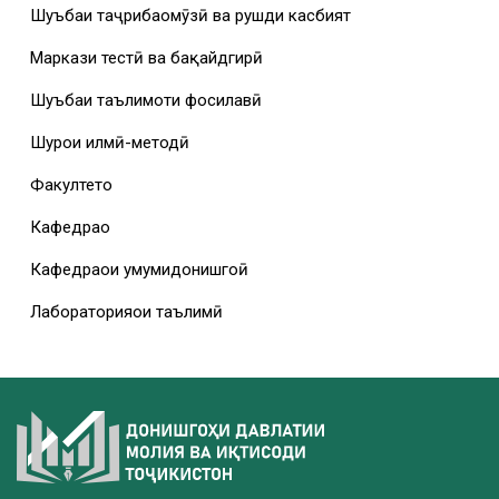
Шуъбаи таҷрибаомӯзӣ ва рушди касбият
Маркази тестӣ ва бақайдгирӣ
Шуъбаи таълимоти фосилавӣ
Шурои илмӣ-методӣ
Факултетҳо
Кафедраҳо
Кафедраҳои умумидонишгоҳӣ
Лабораторияҳои таълимӣ