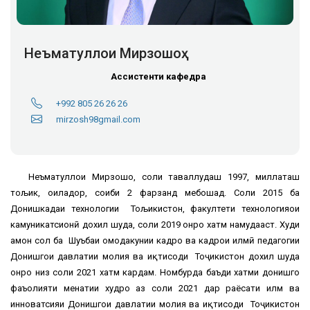
Неъматуллои Мирзошоҳ
Ассистенти кафедра
+992 805 26 26 26
mirzosh98gmail.com
Неъматуллои Мирзошоҳ, соли таваллудаш 1997, миллаташ
тољик, оиладор, соҳиби 2 фарзанд мебошад. Соли 2015 ба
Донишкадаи технологии Тољикистон, факултети технологияҳои
камуникатсионӣ дохил шуда, соли 2019 онро хатм намудааст.
Худи
ҳамон сол ба
Шуъбаи омодакунии кадрҳо ва кадрҳои илмӣ педагогии
Донишгоҳи давлатии молия ва иқтисоди Тоҷикистон дохил шуда
онро низ соли 2021 хатм кардам. Номбурда баъди хатми донишгоҳ
фаъолияти меҳнатии худро аз соли 2021 дар раёсати илм ва
инноватсияи Донишгоҳи давлатии молия ва иқтисоди Тоҷикистон