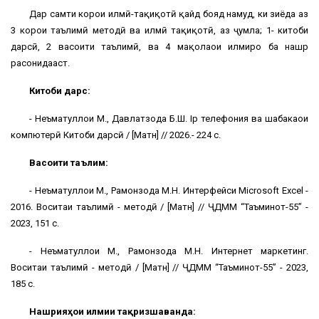
Дар самти корҳои илмӣ-таҳқиқотӣ қайд бояд намуд, ки зиёда аз
3 корҳои таълимӣ методӣ ва илмӣ таҳқиқотӣ, аз ҷумла; 1- китоби
дарсӣ, 2 васоити таълимӣ, ва 4 мақолаҳои илмиро ба нашр
расонидааст.
Китоби дарсӣ:
- Неъматуллои М., Давлатзода Б.Ш. Ip телефония ва шабакаҳои
компютерӣ Китоби дарсӣ / [Матн] // 2026.- 224 с.
Васоити таълимӣ:
- Неъматуллои М., Раҳмонзода М.Н. Интерфейси Microsoft Excel -
2016. Воситаи таълимӣ - методӣ / [Матн] // ҶДММ “Таъминот-55” -
2023, 151 с.
- Неъматуллои М., Раҳмонзода М.Н. Интернет маркетинг.
Воситаи таълимӣ - методӣ / [Матн] // ҶДММ “Таъминот-55” - 2023,
185 с.
Нашрияҳои илмии тақризшаванда: