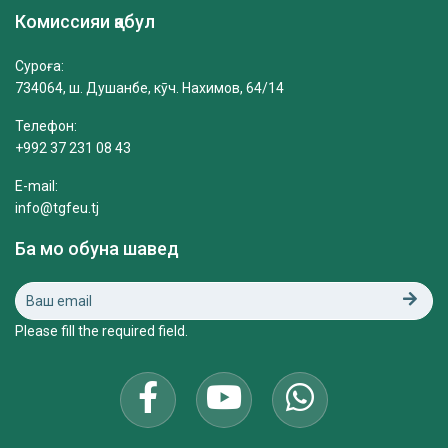
Комиссияи қабул
Суроға:
734064, ш. Душанбе, кӯч. Нахимов, 64/14
Телефон:
+992 37 231 08 43
E-mail:
info@tgfeu.tj
Ба мо обуна шавед
Please fill the required field.