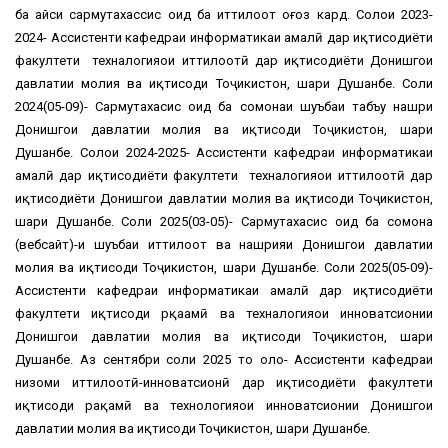
ба ҳайси сармутахассис оид ба иттилоот оғоз кард. Солҳои 2023-
2024- Ассистенти кафедраи информатикаи амалӣ дар иқтисодиёти
факултети техналогияҳои иттилоотӣ дар иқтисодиёти Донишгоҳи
давлатии молия ва иқтисоди Тоҷикистон, шаҳри Душанбе. Соли
2024(05-09)- Сармутахасис оид ба сомонаи шуъбаи табъу нашри
Донишгоҳи давлатии молия ва иқтисоди Тоҷикистон, шаҳри
Душанбе. Солҳои 2024-2025- Ассистенти кафедраи информатикаи
амалӣ дар иқтисодиёти факултети техналогияҳои иттилоотӣ дар
иқтисодиёти Донишгоҳи давлатии молия ва иқтисоди Тоҷикистон,
шаҳри Душанбе. Соли 2025(03-05)- Сармутахасис оид ба сомона
(вебсайт)-и шуъбаи иттилоот ва нашрияи Донишгоҳи давлатии
молия ва иқтисоди Тоҷикистон, шаҳри Душанбе. Соли 2025(05-09)-
Ассистенти кафедраи информатикаи амалӣ дар иқтисодиёти
факултети иқтисоди рқаамӣ ва техналогияҳои инноватсионии
Донишгоҳи давлатии молия ва иқтисоди Тоҷикистон, шаҳри
Душанбе. Аз сентябри соли 2025 то ҳоло- Ассистенти кафедраи
низоми иттилоотӣ-инноватсионӣ дар иқтисодиёти факултети
иқтисоди рақамӣ ва технологияҳои инноватсионии Донишгоҳи
давлатии молия ва иқтисоди Тоҷикистон, шаҳри Душанбе.