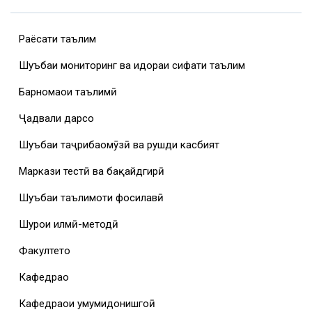
Раёсати таълим
Шуъбаи мониторинг ва идораи сифати таълим
Барномаҳои таълимӣ
Ҷадвали дарсҳо
Шуъбаи таҷрибаомӯзӣ ва рушди касбият
Маркази тестӣ ва бақайдгирӣ
Шуъбаи таълимоти фосилавӣ
Шурои илмӣ-методӣ
Факултетҳо
Кафедраҳо
Кафедраҳои умумидонишгоҳӣ