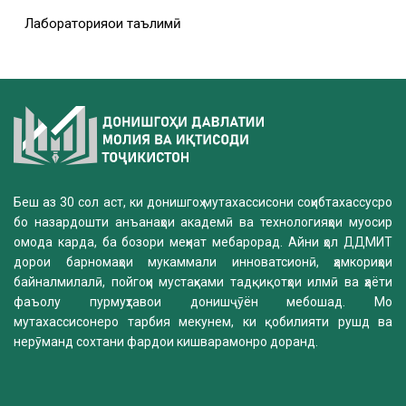
Лабораторияҳои таълимӣ
Беш аз 30 сол аст, ки донишгоҳ мутахассисони соҳибтахассусро
бо назардошти анъанаҳои академӣ ва технологияҳои муосир
омода карда, ба бозори меҳнат мебарорад. Айни ҳол ДДМИТ
дорои барномаҳои мукаммали инноватсионӣ, ҳамкориҳои
байналмилалӣ, пойгоҳи мустаҳками тадқиқотҳои илмӣ ва ҳаёти
фаъолу пурмуҳтавои донишҷӯён мебошад. Мо
мутахассисонеро тарбия мекунем, ки қобилияти рушд ва
нерӯманд сохтани фардои кишварамонро доранд.