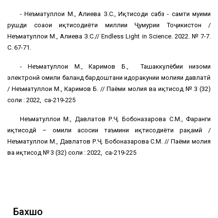
- Неъматуллои М., Алиева З.С., Иқтисоди сабз - самти муҳими
рушди соҳаҳои иқтисодиёти миллии Ҷумҳурии Тоҷикистон /
Неъматуллои М., Алиева З.С.// Endless Light in Science. 2022. № 7-7.
С. 67-71.
- Неъматуллои М., Каримов Б., Ташаккулёбии низоми
электронӣ омили баланд бардоштани идоракунии молияи давлатӣ
/ Неъматуллои М., Каримов Б. // Паёми молия ва иқтисод № 3 (32)
соли : 2022, саҳ-219-225
Неъматуллои М., Давлатов Р.Ҷ. Бобоназарова С.М., Фарҳанги
иқтисодӣ – омили асосии таъмини иқтисодиёти рақамӣ /
Неъматуллои М., Давлатов Р.Ҷ. Бобоназарова С.М. // Паёми молия
ва иқтисод № 3 (32) соли : 2022, саҳ-219-225
Бахшҳо