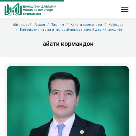
Ҷойгиршавӣ:
Аввал
Таълим
Ҳайати кормандон
Кафедра
Кафедраи низоми иттилоотӣ-инноватсионӣ дар иқтисодиёт
Ҳайати кормандон