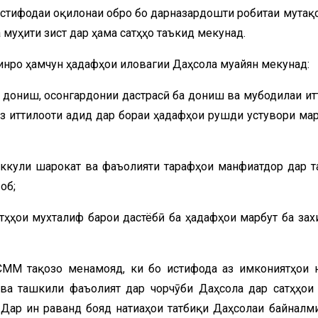
истифодаи оқилонаи обро бо дарназардошти робитаи мутақ
 муҳити зист дар ҳама сатҳҳо таъкид мекунад.
инро ҳамчун ҳадафҳои иловагии Даҳсола муайян мекунад:
 дониш, осонгардонии дастрасӣ ба дониш ва мубодилаи ит
 аз иттилооти ҷадид дар бораи ҳадафҳои рушди устувори мар
аккули шарокат ва фаъолияти тарафҳои манфиатдор дар т
об;
тҳҳои мухталиф барои дастёбӣ ба ҳадафҳои марбут ба зах
СММ тақозо менамояд, ки бо истифода аз имкониятҳои 
ва ташкили фаъолият дар чорчӯби Даҳсола дар сатҳҳои ҷ
 Дар ин раванд бояд натиҷаҳои татбиқи Даҳсолаи байналм