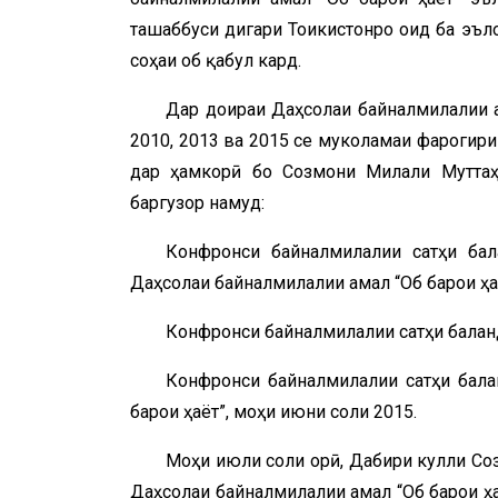
ташаббуси дигари Тоҷикистонро оид ба эъ
соҳаи об қабул кард.
Дар доираи Даҳсолаи байналмилалии 
2010, 2013 ва 2015 се муколамаи фарогири
дар ҳамкорӣ бо Созмони Милали Муттаҳ
баргузор намуд:
Конфронси байналмилалии сатҳи бал
Даҳсолаи байналмилалии амал “Об барои ҳа
Конфронси байналмилалии сатҳи баланд 
Конфронси байналмилалии сатҳи бала
барои ҳаёт”, моҳи июни соли 2015.
Моҳи июли соли ҷорӣ, Дабири кулли Со
Даҳсолаи байналмилалии амал “Об барои ҳа