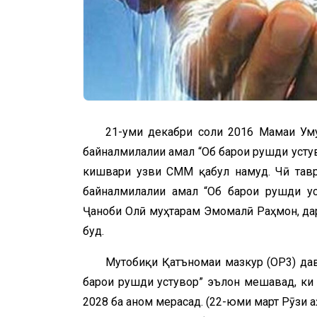
21-уми декабри соли 2016 Маҷмаи У
байналмилалии амал “Об барои рушди устув
кишвари узви СММ қабул намуд. Чӣ тавр
байналмилалии амал “Об барои рушди уст
Ҷаноби Олӣ муҳтарам Эмомалӣ Раҳмон, дар
буд.
Мутобиқи Қатъномаи мазкур (ОР3) да
барои рушди устувор” эълон мешавад, ки
2028 ба анҷом мерасад. (22-юми март Рӯзи ҷ