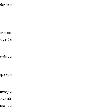
обилаи
тилоот
бут ба
атбиқи
ираҳои
ниҳоди
аҳонӣ,
илалии