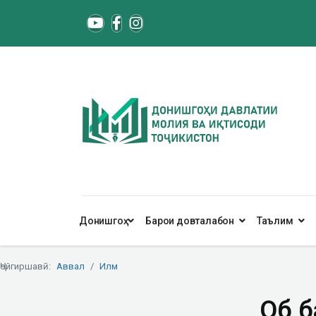
Донишгоҳ
Барои довталабон
Таълим
Ҷойгиршавӣ:
Аввал
Илм
Об б