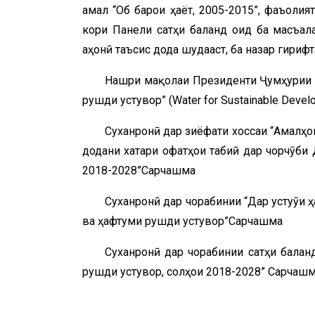
амал “Об барои ҳаёт, 2005-2015”, фаъоли
кори Панели сатҳи баланд оид ба масъал
ҷаҳонӣ таъсис дода шудааст, ба назар гириф
Нашри мақолаи Президенти Ҷумҳурии Т
рушди устувор” (Water for Sustainable Deve
Суханронӣ дар зиёфати хоссаи “Амалҳо
додани хатари офатҳои табиӣ дар чорчӯби
2018-2028”Сарчашма
Суханронӣ дар чорабинии “Дар ҷустуҷӯи
ва ҳафтуми рушди устувор”Сарчашма
Суханронӣ дар чорабинии сатҳи балан
рушди устувор, солҳои 2018-2028” Сарчаш