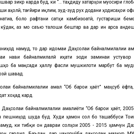
вар зикр карда буд, ки “… таҳдиду хатарҳои муосири глоба
ши аҳолӣ, тағйири иқлим, зуд-зуд рух додани ҳодисаҳои оф
атиҷа, боло рафтани сатҳи камбизоатӣ, густариши бем
кӯдак, аз мо саъю талоши бештар ва дар ин арса анде
шниҳод намуд, то дар идомаи Даҳсолаи байналмилалии ам
лаи нави байналмилалӣ ҷиҳати эҷоди заминаи устувор
ошҳо ба мақсади ҳаллу фасли мушкилоти марбут ба муд
озӣ шавад.
лаи байналмилалии амал “Об барои ҳаёт” маҳсуб ёфта, 
ат хоҳад кард.
 Даҳсолаи байналмилалии амалиёти “Об барои ҳаёт, 2005
он пешниҳод шуда буд. Худи ҳамон сол бо ташаббуси Тоҷи
муд, ки тибқи он давраи солҳои 2005 - 2015 ҳамчун Да
лон гардид. Баъдан, дар чаҳорчӯби даҳсолаи мазкур 