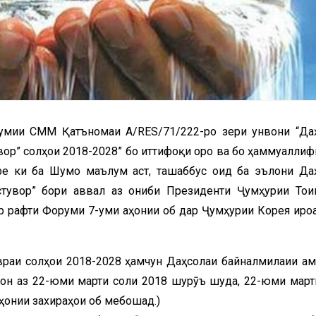
мумии СММ Қатъномаи A/RES/71/222-ро зери унвони “Да
ор” солҳои 2018-2028” бо иттифоқи оро ва бо ҳаммуаллиф
е ки ба Шумо маълум аст, ташаббус оид ба эълони Да
увор” бори аввал аз ҷониби Президенти Ҷумҳурии Тоҷи
 рафти Форуми 7-уми ҷаҳонии об дар Ҷумҳурии Корея иро
враи солҳои 2018-2028 ҳамчун Даҳсолаи байналмилаии ам
 он аз 22-юми марти соли 2018 шурӯъ шуда, 22-юми март
аҳонии захираҳои об мебошад.)