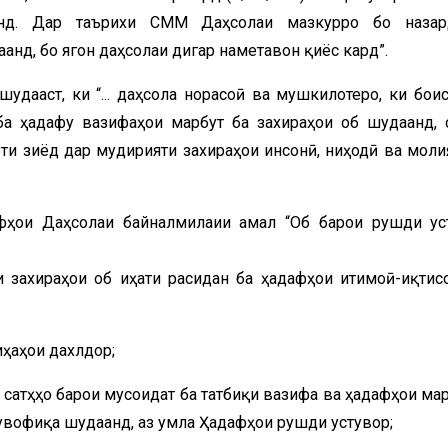
аанд. Дар таърихи СММ Даҳсолаи мазкурро бо назар
аанд, бо ягон даҳсолаи дигар наметавон қиёс кард”.
удааст, ки “... даҳсола норасоӣ ва мушкилотеро, ки боис
ба ҳадафу вазифаҳои марбут ба захираҳои об шудаанд,
ти зиёд дар мудирияти захираҳои инсонӣ, ниҳодӣ ва моли
ои Даҳсолаи байналмилаии амал “Об барои рушди ус
захираҳои об ҷиҳати расидан ба ҳадафҳои иҷтимоӣ-иқтис
ҳаҳои дахлдор;
 сатҳҳо барои мусоидат ба татбиқи вазифа ва ҳадафҳои мар
увофиқа шудаанд, аз ҷумла Ҳадафҳои рушди устувор;