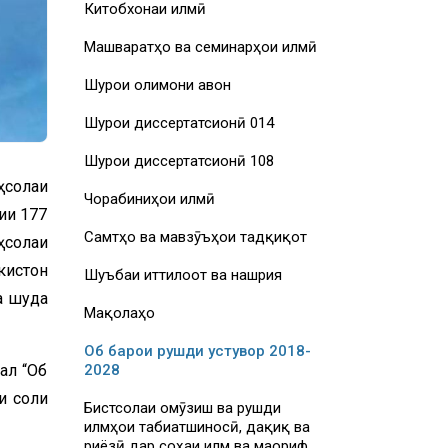
Китобхонаи илмӣ
Машваратҳо ва семинарҳои илмӣ
Шурои олимони ҷавон
Шурои диссертатсионӣ 014
Шурои диссертатсионӣ 108
ҳсолаи
Чорабиниҳои илмӣ
ии 177
Самтҳо ва мавзӯъҳои тадқиқот
ҳсолаи
кистон
Шуъбаи иттилоот ва нашрия
а шуда
Мақолаҳо
Об барои рушди устувор 2018-
ал “Об
2028
и соли
Бистсолаи омӯзиш ва рушди
илмҳои табиатшиносӣ, дақиқ ва
риёзӣ дар соҳаи илм ва маориф,