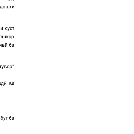
дошти
и суст
 ошкор
явӣ ба
тувор”
одӣ ва
бут ба