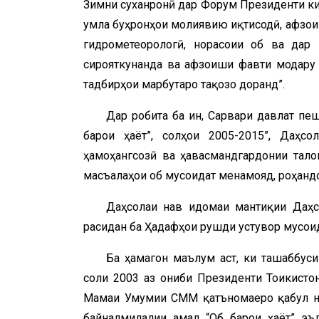
Зимни суханронӣ дар Форум Президенти киш
ҷумла буҳронҳои молиявию иқтисодӣ, афзои
гидрометеорологӣ, норасоии об ва дар н
сирояткунанда ва афзоиши фавти модару 
тадбирҳои марбутаро тақозо доранд”.
Дар робита ба ин, Сарвари давлат пе
барои ҳаёт”, солҳои 2005-2015”, Даҳсо
ҳамоҳангсозӣ ва ҳавасмандгардонии тал
масъалаҳои об мусоидат менамояд, роҳанд
Даҳсолаи нав идомаи мантиқии Даҳсо
расидан ба Ҳадафҳои рушди устувор мусоид
Ба ҳамагон маълум аст, ки ташаббуси
соли 2003 аз ҷониби Президенти Тоҷикист
Маҷмаи Умумии СММ қатъномаеро қабул на
байналмилалии амал “Об барои ҳаёт” эъ