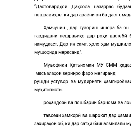
“Дастовардҳои Даҳсола назаррас буд
пешравиҳое, ки дар ҷараёни он ба даст омад
Ҳамчунин , дар гузориш ишора ба он ш
гардидани пешравиҳо дар роҳи дастёбӣ 
намудааст. Дар ин самт, ҳоло ҳам мушкило
мушоҳида мерасанд”.
Мувофиқи Қатъномаи МУ СММ ҳадафҳ
масъалаҳои зеринро фаро мегиранд:
рушди устувор ва мудирияти ҳамгироёнаи 
муҳитизистӣ;
роҳандозӣ ва пешбарии барнома ва лои
тавсеаи ҳамкорӣ ва шарокат дар ҳамаи
захираҳои об, ки дар сатҳи байналмилалӣ м