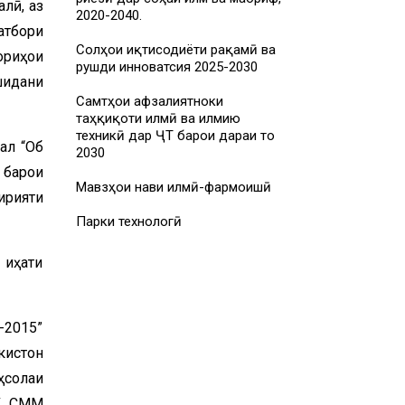
лӣ, аз
2020-2040.
атбори
Солҳои иқтисодиёти рақамӣ ва
ориҳои
рушди инноватсия 2025-2030
шидани
Самтҳои афзалиятноки
таҳқиқоти илмӣ ва илмию
техникӣ дар ҶТ барои дараи то
ал “Об
2030
 барои
Мавзҳои нави илмӣ-фармоишӣ
ирияти
Парки технологӣ
ҷиҳати
-2015”
кистон
ҳсолаи
МУ СММ