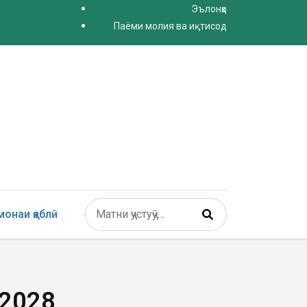
Эълонҳо
Паёми молия ва иқтисод
Поиск
онаи қаблӣ
Type 2 or more characters for results.
-2028