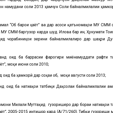
лон намудани соли 2013 ҳамчун Соли байналмилалии ҳамко
амал “Об барои ҳаёт” ва дар асоси қатъномаҳои МУ СММ 
 МУ СММ баргузор карда шуд. Илова бар ин, Ҳукумати Тоҷи
ид чорабиниҳои зерини байналмилалиро дар шаҳри Д
анд оид ба баррасии фарогири миёнамуддати рафти т
ёт”, моҳи июни соли 2010;
оид ба ҳамкорӣ дар соҳаи об, моҳи августи соли 2013;
нд оид ба натиҷаҳои татбиқи Даҳсолаи байналмилалии ам
змони Милали Муттаҳид гузоришеро дар бораи натиҷаҳои т
ёт”, 2005-2015 интишор кард (A/71/260). Тибқи гузориши м