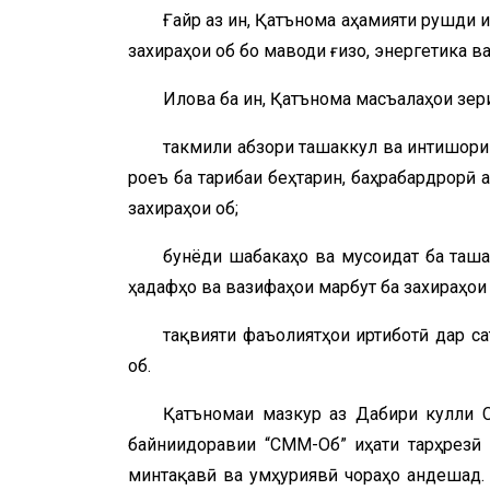
Ғайр аз ин, Қатънома аҳамияти рушди 
захираҳои об бо маводи ғизо, энергетика ва
Илова ба ин, Қатънома масъалаҳои зер
такмили абзори ташаккул ва интишори
роҷеъ ба таҷрибаи беҳтарин, баҳрабардрорӣ
захираҳои об;
бунёди шабакаҳо ва мусоидат ба таш
ҳадафҳо ва вазифаҳои марбут ба захираҳои 
тақвияти фаъолиятҳои иртиботӣ дар са
об.
Қатъномаи мазкур аз Дабири кулли 
байниидоравии “СММ-Об” ҷиҳати тарҳрезӣ 
минтақавӣ ва ҷумҳуриявӣ чораҳо андешад.