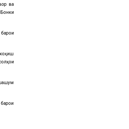
вор ва
 Бонки
 барои
 коҳиш
солҳои
 шашум
 барои