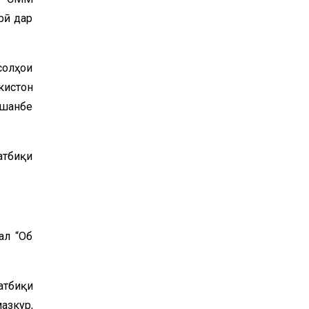
рӣ дар
солҳои
кистон
ушанбе
атбиқи
ал “Об
атбиқи
азкур,