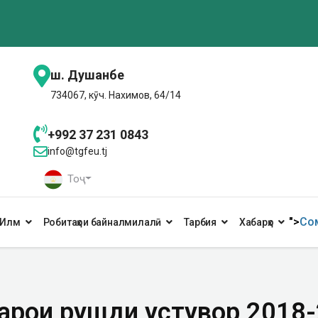
ш. Душанбе
734067, кӯч. Нахимов, 64/14
+992 37 231 0843
info@tgfeu.tj
Тоҷ
">
Сом
Илм
Робитаҳои байналмилалӣ
Тарбия
Хабарҳо
арои рушди устувор 2018