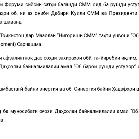
яти Форуми сиёсии сатҳи баланди СММ оид ба рушди усту
аҳои об, ки аз ҷониби Дабири Кулли СММ ва Президенти
та шаванд.
оҷикистон дар Маҷаллаи “Нигориши СММ” таҳти унвони “Об
lopment) Сарчашма
и афзалиятнок дар соҳаи захираҳои обӣ, тағйирёбии иқлим,
 Даҳсолаи байналмилалии амал “Об барои рушди устувор” 
 ҳамбастагӣ байни энергия ва об: Синергия байни Ҳадафҳои
д ба муносибати оғози Даҳсолаи байналмилалии амал “Об
ма