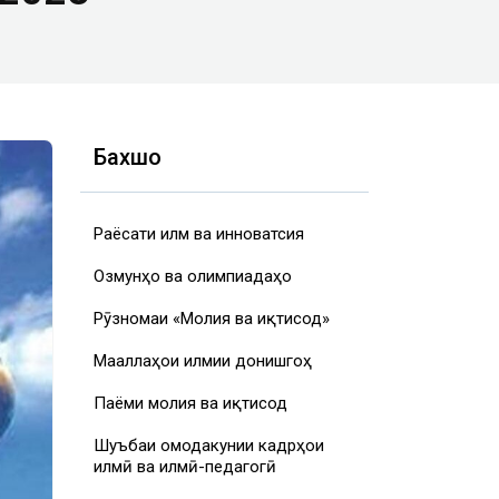
Бахшҳо
Раёсати илм ва инноватсия
Озмунҳо ва олимпиадаҳо
Рӯзномаи «Молия ва иқтисод»
Маҷаллаҳои илмии донишгоҳ
Паёми молия ва иқтисод
Шуъбаи омодакунии кадрҳои
илмӣ ва илмӣ-педагогӣ