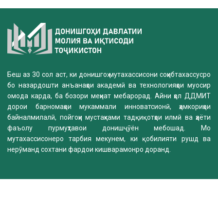
Беш аз 30 сол аст, ки донишгоҳ мутахассисони соҳибтахассусро
бо назардошти анъанаҳои академӣ ва технологияҳои муосир
омода карда, ба бозори меҳнат мебарорад. Айни ҳол ДДМИТ
дорои барномаҳои мукаммали инноватсионӣ, ҳамкориҳои
байналмилалӣ, пойгоҳи мустаҳками тадқиқотҳои илмӣ ва ҳаёти
фаъолу пурмуҳтавои донишҷӯён мебошад. Мо
мутахассисонеро тарбия мекунем, ки қобилияти рушд ва
нерӯманд сохтани фардои кишварамонро доранд.
Комиссияи қабул
Суроға: