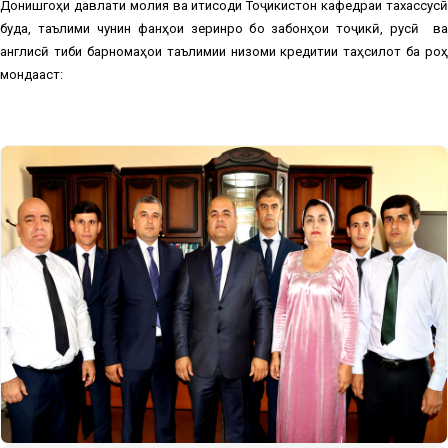
Донишгоҳи давлати молия ва иқтисоди Тоҷикистон кафедраи тахассусӣ
буда, таълими чунин фанҳои зеринро бо забонҳои тоҷикӣ, русӣ
в
англисӣ тибқи барномаҳои таълимии низоми кредитии таҳсилот ба роҳ
мондааст: