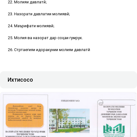
22. Молияи давлатӣ;
23. Назорати давлатии молиявӣ;
24. Маърифати молиявӣ;
25. Молия ва назорат дар соҳаи гумрук.
26. Стртаегияи идоракунии молияи давлатӣ
Ихтисосҳо