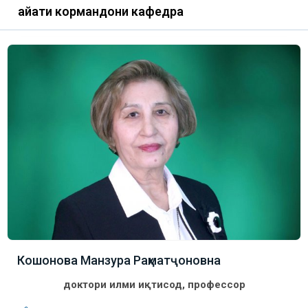
Ҳайати кормандони кафедра
Кошонова Манзура Раҳматҷоновна
доктори илми иқтисод, профессор