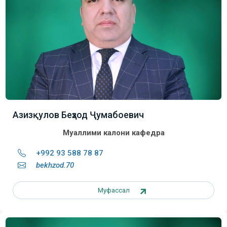
Азизқулов Беҳзод Ҷумабоевич
Муаллими калони кафедра
+992 93 588 78 87
bekhzod.70
Муфассал