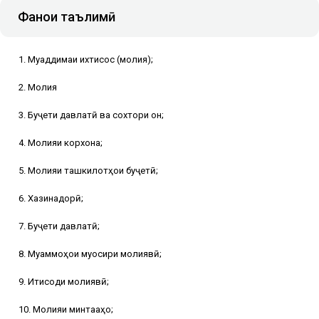
Фанҳои таълимӣ
1. Муқаддимаи ихтисос (молия);
2. Молия
3. Буҷети давлатӣ ва сохтори он;
4. Молияи корхона;
5. Молияи ташкилотҳои буҷетӣ;
6. Хазинадорӣ;
7. Буҷети давлатӣ;
8. Муаммоҳои муосири молиявӣ;
9. Иқтисоди молиявӣ;
10. Молияи минтақаҳо;