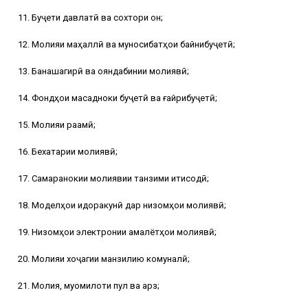
11. Буҷети давлатӣ ва сохтори он;
12. Молияи маҳаллӣ ва муносибатҳои байнибуҷетӣ;
13. Банақшагирӣ ва ояндабинии молиявӣ;
14. Фондҳои мақсадноки буҷетӣ ва ғайрибуҷетӣ;
15. Молияи рақамӣ;
16. Бехатарии молиявӣ;
17. Самаранокии молиявии танзими иқтисодӣ;
18. Моделҳои идоракунӣ дар низомҳои молиявӣ;
19. Низомҳои электронии амалётҳои молиявӣ;
20. Молияи хоҷагии манзилию комуналӣ;
21. Молия, муомилоти пул ва қарз;