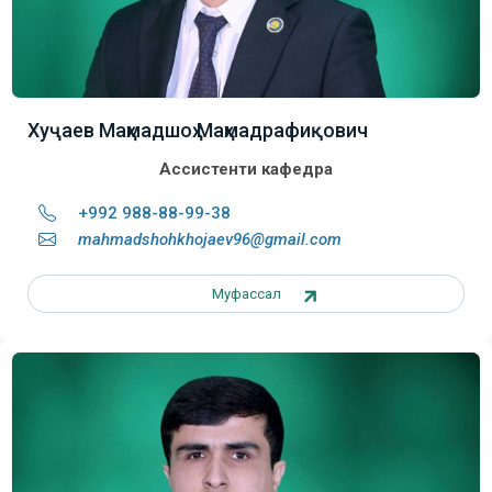
Хуҷаев Маҳмадшоҳ Маҳмадрафиқович
Ассистенти кафедра
+992 988-88-99-38
mahmadshohkhojaev96@gmail.com
Муфассал