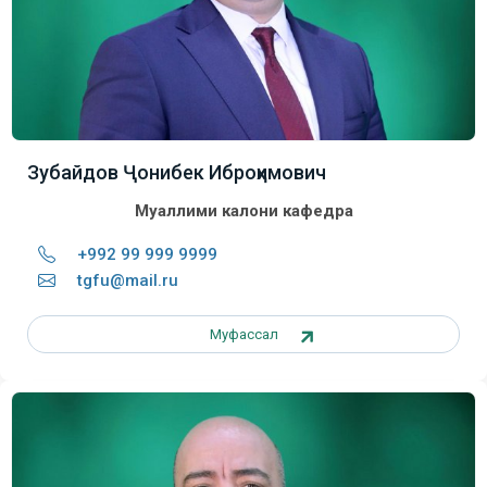
Зубайдов Ҷонибек Иброҳимович
Муаллими калони кафедра
+992 99 999 9999
tgfu@mail.ru
Муфассал