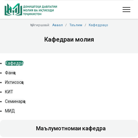
Ҷойгиршавӣ:
Аввал
Таълим
Кафедраҳо
Кафедраи молия
Кафедра
Фанҳо
Ихтисосҳо
КИТ
Семинарҳо
МИД
Маълумотномаи кафедра