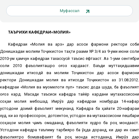
Муфассал
ТАЪРИХИ КАФЕДРАИ«МОЛИЯ»
Кафедраи «Молия ва қарз» дар асоси фармони ректори собиқ
Донишкадаи молияи Тоҷикистон таҳти рақами № 3/4 аз 9-уми июни соли
2010-ум ҳамчун кафедраи тахассусӣ таъсис ёфтааст. Аз 1-уми сентябри
соли 2010 фаъолияташро оғоз кардааст. Баъди муттаҳидшавии
донишкадаи иқтисодӣ ва молияи Тоҷикистон дар асоси фармони
ректори Донишкадаи молия ва иқтисоди Тоҷикистон аз 31.08.2012.
кафедраи «Молия ва муомилоти пул» таъсис дода шуда, ба фаъолият
оғоз кард. Мақсади таъсиси кафедра тайёр кардани мутахассисони
соҳаи молия мебошад. Имрӯз дар кафедраи номбурда 14-нафар
устодони доимӣ фаъолият мекунанд. Кафедра ба ҳайати 20-нафараи
худ, ки аз профессорон, дотсентон, устодон ва мутахассисони пешбари
соҳаҳои молия ҷамъ омадаанд, фаъолияти худро ба роҳ мондааст.
Устодони кафедра таълиму тарбияро ба ӯҳда доранд, ки дар ин самт
фаъолиятро бомувафақият ба роҳ монда истодаанд. Имрӯз дар