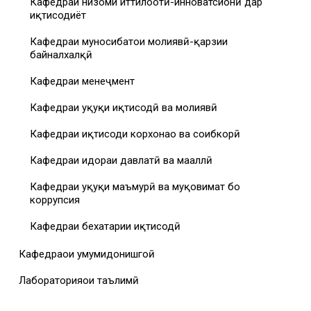
Кафедраи низоми иттилоотӣ-инноватсионӣ дар
иқтисодиёт
Кафедраи муносибатҳои молиявӣ-қарзии
байналхалқӣ
Кафедраи менеҷмент
Кафедраи ҳуқуқи иқтисодӣ ва молиявӣ
Кафедраи иқтисоди корхонаҳо ва соҳибкорӣ
Кафедраи идораи давлатӣ ва маҳаллӣ
Кафедраи ҳуқуқи маъмурӣ ва муқовимат бо
коррупсия
Кафедраи бехатарии иқтисодӣ
Кафедраҳои умумидонишгоҳӣ
Лабораторияҳои таълимӣ