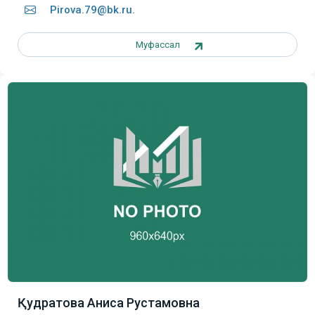
Pirova.79@bk.ru
.
Муфассал
Қудратова Аниса Рустамовна