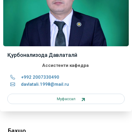
Қурбонализода Давлаталӣ
Ассистенти кафедра
+992 2007330490
davlatali.1998@mail.ru
Муфассал
Бахшҳо