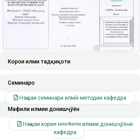
Корҳои илми тадқиқоти
Семинарҳо
Нақшаи семинари илмӣ-методии кафедра
Маҳфили илмии донишҷӯён
Нақшаи кории маҳфили илмии донишҷӯёни
кафедра