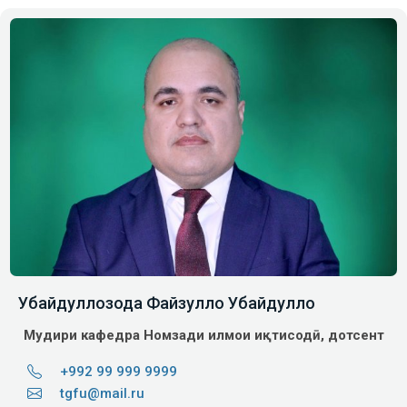
Убайдуллозода Файзулло Убайдулло
Мудири кафедра
Номзади илмҳои иқтисодӣ, дотсент
+992 99 999 9999
tgfu@mail.ru