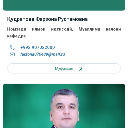
Қудратова Фарзона Рустамовна
Номзади илмҳои иқтисодӣ, Муаллими калони
кафедра
+992 907022000
farzona070489@mail.ru
Муфассал