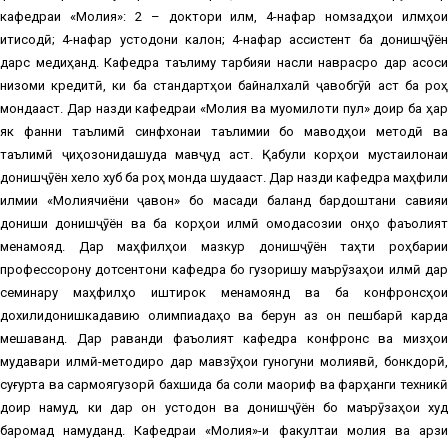
кафедраи «Молия»: 2 – доктори илм, 4-нафар номзадҳои илмҳои
иқтисодӣ; 4-нафар устодони калон; 4-нафар ассистент ба донишҷӯён
дарс медиҳанд. Кафедра таълиму тарбияи насли наврасро дар асоси
низоми кредитӣ, ки ба стандартҳои байналхалқӣ ҷавобгӯй аст ба роҳ
мондааст. Дар назди кафедраи «Молия ва муомилоти пул» доир ба ҳар
як фанни таълимӣ синфхонаи таълимии бо маводҳои методӣ ва
таълимӣ ҷиҳозонидашуда мавҷуд аст. Қабули корҳои мустақилонаи
донишҷӯён хело хуб ба роҳ монда шудааст. Дар назди кафедра маҳфили
илмии «Молиячиёни ҷавон» бо мақсади баланд бардоштани савияи
дониши донишҷӯён ва ба корҳои илмӣ омодасозии онҳо фаъолият
менамояд. Дар маҳфилҳои мазкур донишҷӯён таҳти роҳбарии
профессорону дотсентони кафедра бо гузоришу маърӯзаҳои илмӣ дар
семинару маҳфилҳо иштирок менамоянд ва ба конфронсҳои
дохилидонишкадавию олимпиадаҳо ва берун аз он пешбарӣ карда
мешаванд. Дар раванди фаъолият кафедра конфронс ва мизҳои
мудавари илмӣ-методиро дар мавзӯҳои гуногуни молиявӣ, бонкдорӣ,
суғурта ва сармоягузорӣ бахшида ба соли маориф ва фарҳанги техникӣ
доир намуд, ки дар он устодон ва донишҷӯён бо маърӯзаҳои худ
баромад намуданд. Кафедраи «Молия»-и факултаи молия ва қарзи