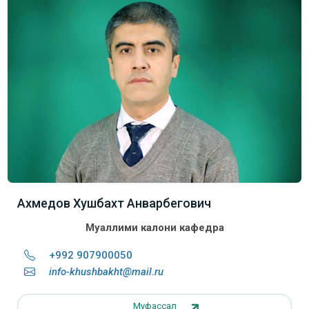
Ахмедов Хушбахт Анварбегович
Муаллими калони кафедра
+992 907900050
info-khushbakht@mail.ru
Муфассал