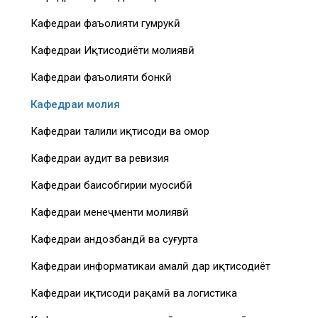
Кафедраи фаъолияти гумрукӣ
Кафедраи Иқтисодиёти молиявӣ
Кафедраи фаъолияти бонкӣ
Кафедраи молия
Кафедраи таҳлили иқтисоди ва омор
Кафедраи аудит ва ревизия
Кафедраи баҳисобгирии муҳосибӣ
Кафедраи менеҷменти молиявӣ
Кафедраи андозбандӣ ва суғурта
Кафедраи информатикаи амалӣ дар иқтисодиёт
Кафедраи иқтисоди рақамӣ ва логистика