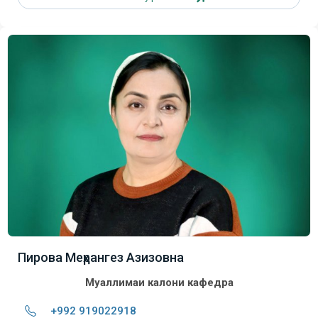
Пирова Меҳрангез Азизовна
Муаллимаи калони кафедра
+992 919022918