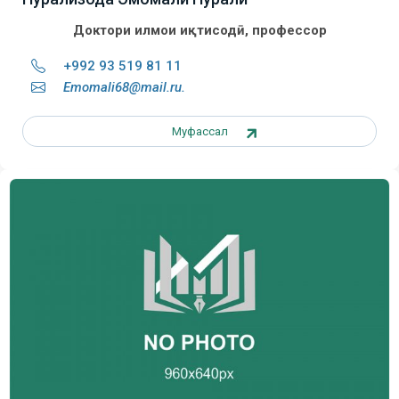
Доктори илмҳои иқтисодӣ, профессор
+992 93 519 81 11
Emomali68@mail.r
u
.
Муфассал