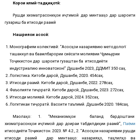
Корҳои илмӣ-тадқиқотӣ:
Рушди хизматрасониҳои иҷтимоӣ дар минтақаҳо дар шароити
гузариш ба иқтисоди рақамӣ
Нашрияҳои асосӣ:
Монографияи колективӣ: “Асосҳои назариявию методологї
ташаккул ва баамлбарории сиёсати молиявии Ҷумњурии
Тоҷикистон дар шароити гузаштан ба иқтисодиёти
индустриалию инноватсионї” Душанбе 2023, ДДМИТ 350 саҳ.
Логистика. Китоби дарсӣ, Душанбе, 2020. 454саҳ.
Иқтисоди рақамӣ. Китоби дарсӣ, Душанбе, 2022. 278саҳ.
Фаъолияти тиҷоратӣ. Китоби дарсӣ, Душанбе, 2023. 272саҳ.
Иқтисоди молиявӣ. Китоби дарсӣ, 2024. 352саҳ.
Логитикаи тиҷоратӣ. Васоити таълимӣ. Душанбе 2020. 184саҳ.
Мақолаҳо: 1. “Механизмҳои баланд бардоштани
хизматрасонҳои иҷтимоӣ дар доираи табдилдиҳии рақамӣ”,
Паёми
иқтисодиёти Тоҷикистон. 2023. № 4.2., 2. “Асосҳои назариявии рушди
иқтисоди рақамӣ дар минтақаҳо: назарияҳо, таҳлилҳо ва