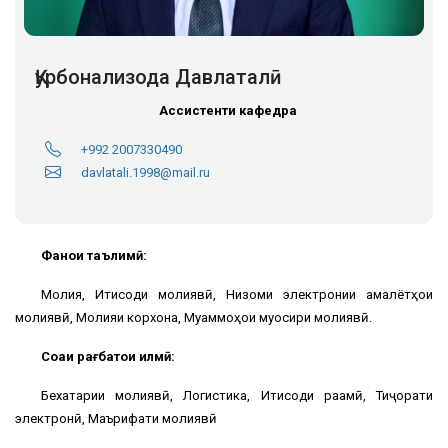
Қурбонализода Давлаталӣ
Ассистенти кафедра
+992 2007330490
davlatali.1998@mail.ru
Фанҳои таълимӣ:
Молия, Иқтисоди молиявӣ, Низоми электронии амалётҳои
молиявӣ, Молияи корхона, Муаммоҳои муосири молиявӣ.
Соҳаи рағбатҳои илмӣ:
Бехатарии молиявӣ, Логистика, Иқтисоди рақамӣ, Тиҷорати
электронӣ, Маърифати молиявӣ