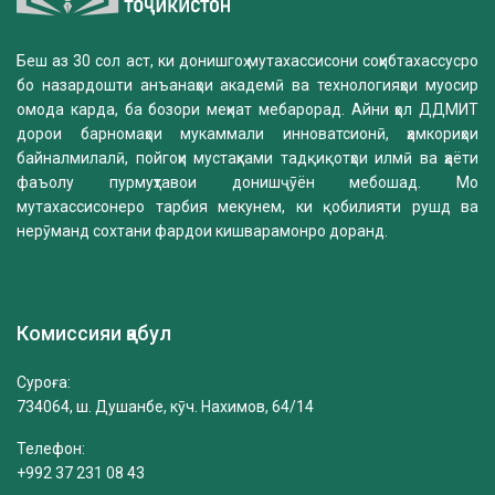
Беш аз 30 сол аст, ки донишгоҳ мутахассисони соҳибтахассусро
бо назардошти анъанаҳои академӣ ва технологияҳои муосир
омода карда, ба бозори меҳнат мебарорад. Айни ҳол ДДМИТ
дорои барномаҳои мукаммали инноватсионӣ, ҳамкориҳои
байналмилалӣ, пойгоҳи мустаҳками тадқиқотҳои илмӣ ва ҳаёти
фаъолу пурмуҳтавои донишҷӯён мебошад. Мо
мутахассисонеро тарбия мекунем, ки қобилияти рушд ва
нерӯманд сохтани фардои кишварамонро доранд.
Комиссияи қабул
Суроға:
734064, ш. Душанбе, кӯч. Нахимов, 64/14
Телефон:
+992 37 231 08 43