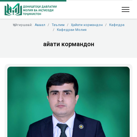
Ҷойгиршавӣ:
Аввал
Таълим
Ҳайати кормандон
Кафедра
Кафедраи Молия
Ҳайати кормандон