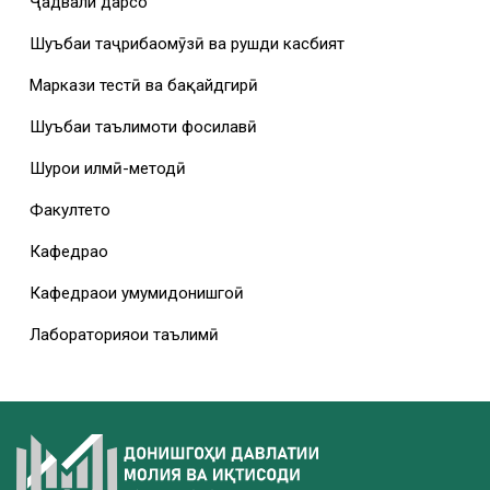
Ҷадвали дарсҳо
Шуъбаи таҷрибаомӯзӣ ва рушди касбият
Маркази тестӣ ва бақайдгирӣ
Шуъбаи таълимоти фосилавӣ
Шурои илмӣ-методӣ
Факултетҳо
Кафедраҳо
Кафедраҳои умумидонишгоҳӣ
Лабораторияҳои таълимӣ