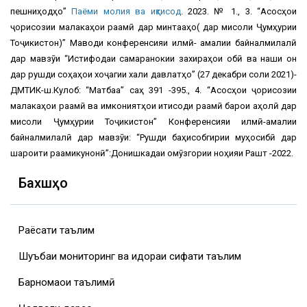
пешниҳодҳо”
Паёми молия ва иқтисод
. 2023. № 1., 3. “Асосҳои
ҷорисозии малакаҳои рақамӣ дар минтақаҳо( дар мисоли Ҷумҳурии
Тоҷикистон)” Маводи конференсияи илмӣ- амалии байналмилалӣ
дар мавзӯи “Истифодаи самаранокии захираҳои обӣ ва нақши он
дар рушди соҳаҳои хоҷагии халқи давлатҳо” (27 декабри соли 2021)-
ДМТИК-ш.Кулоб: “Матбаа” саҳ 391 -395., 4. “Асосҳои ҷорисозии
малакаҳои рақамӣ ва имкониятҳои иқтисоди рақамӣ барои аҳолӣ дар
мисоли Ҷумҳурии Тоҷикистон” Конференсияи илмӣ-амалии
байналмилалӣ дар мавзӯи: “Рушди баҳисобгирии муҳосибӣ дар
шароити рақамикунонӣ”:Донишкадаи омӯзгории ноҳияи Рашт -2022.
Бахшҳо
Раёсати таълим
Шуъбаи мониторинг ва идораи сифати таълим
Барномаҳои таълимӣ