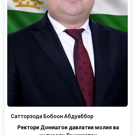
Сатторзода Бобоҷон Абдуҷаббор
Ректори Донишгоҳи давлатии молия ва