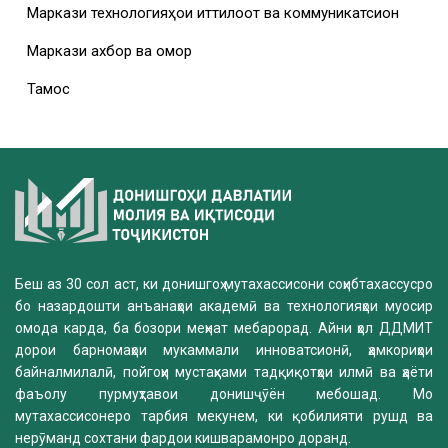
Маркази технологияҳои иттилоотӣ ва коммуникатсионӣ
Маркази ахбор ва омор
Тамос
Беш аз 30 сол аст, ки донишгоҳ мутахассисони соҳибтахассусро
бо назардошти анъанаҳои академӣ ва технологияҳои муосир
омода карда, ба бозори меҳнат мебарорад. Айни ҳол ДДМИТ
дорои барномаҳои мукаммали инноватсионӣ, ҳамкориҳои
байналмилалӣ, пойгоҳи мустаҳками тадқиқотҳои илмӣ ва ҳаёти
фаъолу пурмуҳтавои донишҷӯён мебошад. Мо
мутахассисонеро тарбия мекунем, ки қобилияти рушд ва
нерӯманд сохтани фардои кишварамонро доранд.