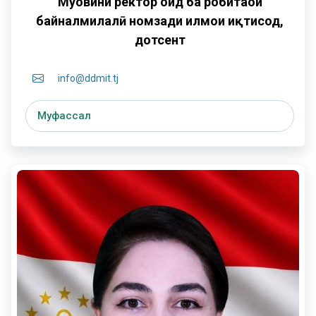
Муовини ректор оид ба робитаҳои
байналмилалӣ
номзади илмҳои иқтисод,
дотсент
info@ddmit.tj
Муфассал