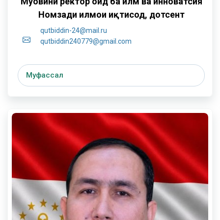
Муовини ректор оид ба илм ва инноватсия
Номзади илмҳои иқтисод, дотсент
qutbiddin-24@mail.ru
qutbiddin240779@gmail.com
Муфассал