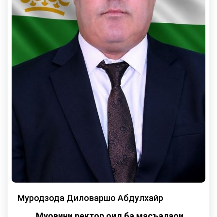
Муродзода Диловаршо Абдулхайр
Муовини ректор оид ба масъалаҳои