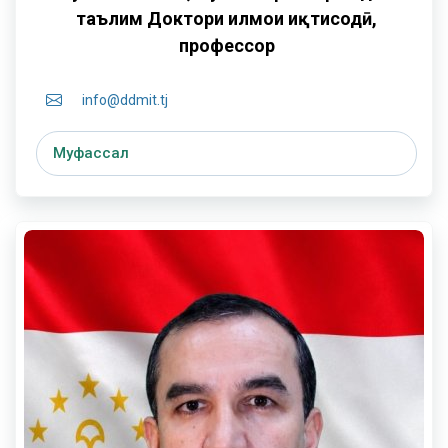
таълим
Доктори илмҳои иқтисодӣ,
профессор
info@ddmit.tj
Муфассал