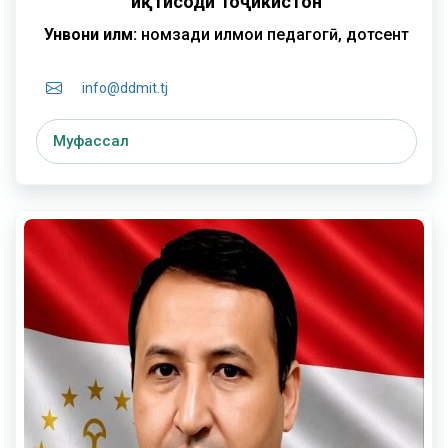
иқтисоди Тоҷикистон
Унвони илмӣ:
номзади илмҳои педагогӣ, дотсент
info@ddmit.tj
Муфассал