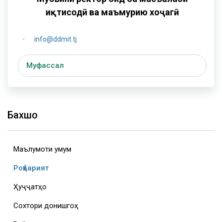
иқтисодӣ ва маъмурию хоҷагӣ
info@ddmit.tj
Муфассал
Бахшҳо
Маълумоти умумӣ
Роҳбарият
Ҳуҷҷатҳо
Сохтори донишгоҳ