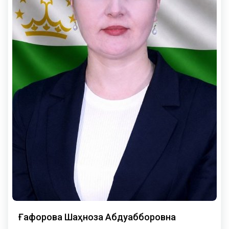
Ғафорова Шаҳноза Абдуҷабборовна