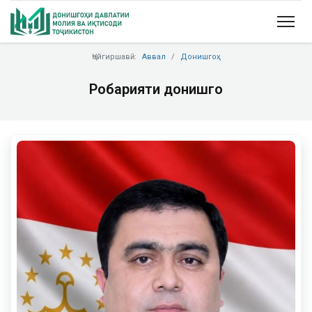
Ҷойгиршавӣ:
Аввал
Донишгоҳ
Роҳбарияти донишгоҳ