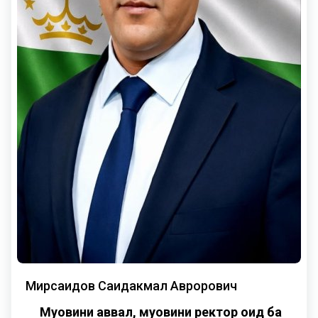
Мирсаидов Саидакмал Аврорович
Муовини аввал, муовини ректор оид ба