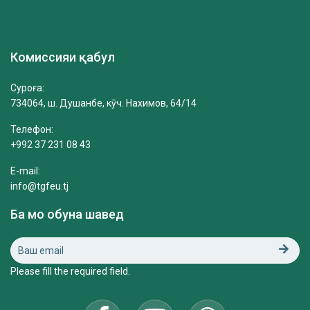
Комиссияи қабул
Суроға:
734064, ш. Душанбе, кӯч. Нахимов, 64/14
Телефон:
+992 37 231 08 43
E-mail:
info@tgfeu.tj
Ба мо обуна шавед
Please fill the required field.