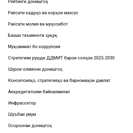
Рейтинги донишгоҳ
Раёсати кадрҳо ва корҳои махсус
Раёсати молия ва муҳосибот
Бахши таъминоти ҳуқуқӣ
Муқовимат бо коррупсия
Стратегияи рушди ДДМИТ барои солҳои 2025-2030
Шурои олимони донишгоҳ
Консепсияҳо, стратегияҳо ва барномаҳои давлатӣ
Аккредитатсияи байналмилалӣ
Инфрасохтор
Шуъбаи умумӣ
Осорхонаи донишгоҳ