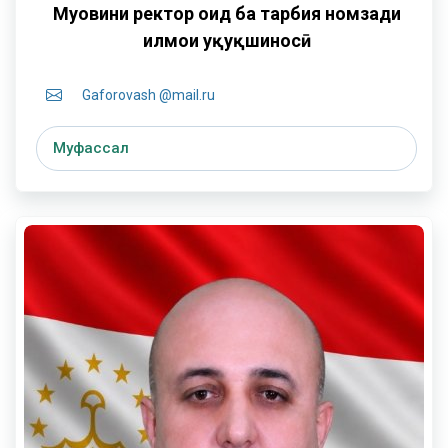
Муовини ректор оид ба тарбия
номзади
илмҳои ҳуқуқшиносӣ
Gaforovash @mail.ru
Муфассал