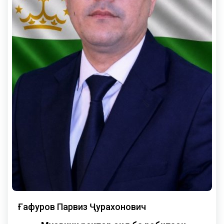
Ғафуров Парвиз Ҷурахонович