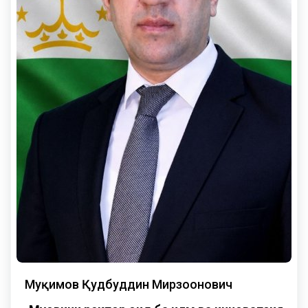
Муқимов Қудбуддин Мирзоҷонович