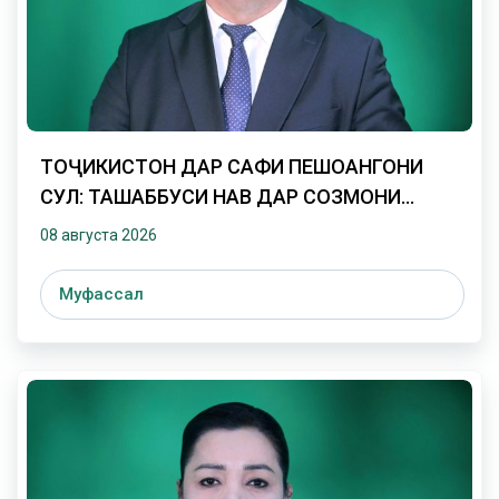
ТОҶИКИСТОН ДАР САФИ ПЕШОҲАНГОНИ
СУЛҲ: ТАШАББУСИ НАВ ДАР СОЗМОНИ
МИЛАЛИ МУТТАҲИД
08 августа 2026
Муфассал