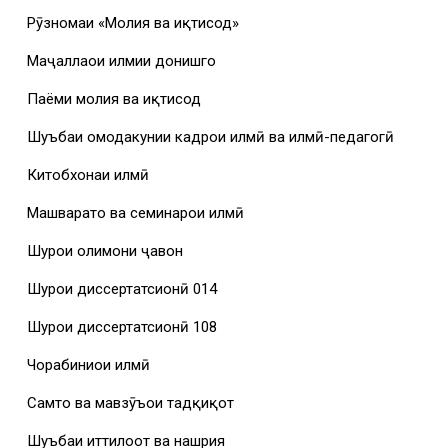
Рӯзномаи «Молия ва иқтисод»
Маҷаллаҳои илмии донишгоҳ
Паёми молия ва иқтисод
Шуъбаи омодакунии кадрҳои илмӣ ва илмӣ-педагогӣ
Китобхонаи илмӣ
Машваратҳо ва семинарҳои илмӣ
Шурои олимони ҷавон
Шурои диссертатсионӣ 014
Шурои диссертатсионӣ 108
Чорабиниҳои илмӣ
Самтҳо ва мавзӯъҳои тадқиқот
Шуъбаи иттилоот ва нашрия