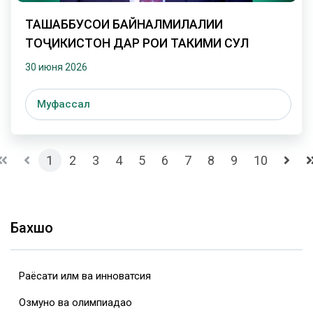
ТАШАББУСҲОИ БАЙНАЛМИЛАЛИИ
ТОҶИКИСТОН ДАР РОҲИ ТАҲКИМИ СУЛҲ
30 июня 2026
Муфассал
1
2
3
4
5
6
7
8
9
10
Бахшҳо
Раёсати илм ва инноватсия
Озмунҳо ва олимпиадаҳо