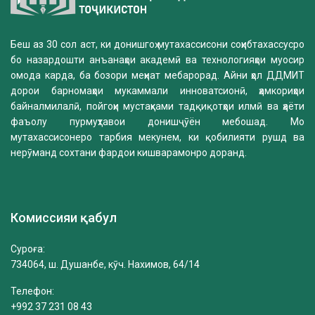
Беш аз 30 сол аст, ки донишгоҳ мутахассисони соҳибтахассусро
бо назардошти анъанаҳои академӣ ва технологияҳои муосир
омода карда, ба бозори меҳнат мебарорад. Айни ҳол ДДМИТ
дорои барномаҳои мукаммали инноватсионӣ, ҳамкориҳои
байналмилалӣ, пойгоҳи мустаҳками тадқиқотҳои илмӣ ва ҳаёти
фаъолу пурмуҳтавои донишҷӯён мебошад. Мо
мутахассисонеро тарбия мекунем, ки қобилияти рушд ва
нерӯманд сохтани фардои кишварамонро доранд.
Комиссияи қабул
Суроға:
734064, ш. Душанбе, кӯч. Нахимов, 64/14
Телефон:
+992 37 231 08 43