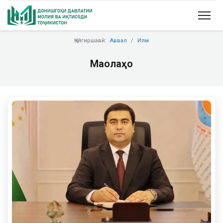
Ҷойгиршавӣ:
Аввал
Илм
Мақолаҳо