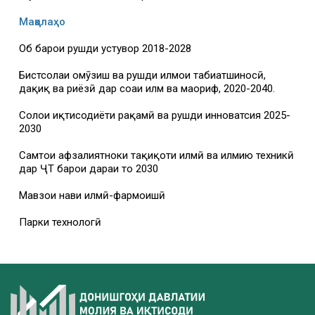
Мақолаҳо
Об барои рушди устувор 2018-2028
Бистсолаи омӯзиш ва рушди илмҳои табиатшиносӣ,
дақиқ ва риёзӣ дар соҳаи илм ва маориф, 2020-2040.
Солҳои иқтисодиёти рақамӣ ва рушди инноватсия 2025-
2030
Самтҳои афзалиятноки таҳқиқоти илмӣ ва илмию техникӣ
дар ҶТ барои дараи то 2030
Мавзҳои нави илмӣ-фармоишӣ
Парки технологӣ