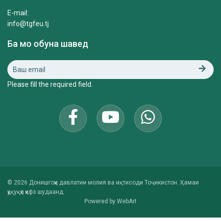
E-mail:
info@tgfeu.tj
Ба мо обуна шавед
Please fill the required field.
© 2026 Донишгоҳи давлатии молия ва иқтисоди Тоҷикистон. Ҳамаи
ҳуқуқҳо ҳифз шудаанд.
Powered by
WebArt