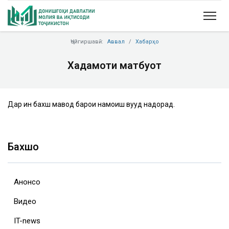
Ҷойгиршавӣ:
Аввал
Хабарҳо
Хадамоти матбуот
Дар ин бахш мавод барои намоиш вуҷуд надорад.
Бахшҳо
Анонсҳо
Видео
IT-news