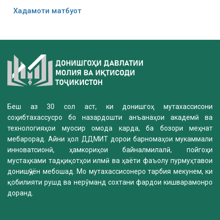
Хадамоти матбуот
Беш аз 30 сол аст, ки донишгоҳ мутахассисони
соҳибтахассусро бо назардошти анъанаҳои академӣ ва
технологияҳои муосир омода карда, ба бозори меҳнат
мебарорад. Айни ҳол ДДМИТ дорои барномаҳои мукаммали
инноватсионӣ, ҳамкориҳои байналмилалӣ, пойгоҳи
мустаҳками тадқиқотҳои илмӣ ва ҳаёти фаъолу пурмуҳтавои
донишҷӯён мебошад. Мо мутахассисонеро тарбия мекунем, ки
қобилияти рушд ва нерӯманд сохтани фардои кишварамонро
доранд.