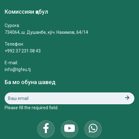
Комиссияи қабул
Суроға:
734064, ш. Душанбе, кӯч. Нахимов, 64/14
Телефон:
+992 37 231 08 43
E-mail:
info@tgfeu.tj
Ба мо обуна шавед
Please fill the required field.