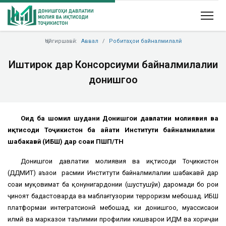
Ҷойгиршавӣ:
Аввал
Робитаҳои байналмилалӣ
Иштирок дар Консорсиуми байналмилалии
донишгоҳҳо
Оид
б
а
шомил
шудани
Д
онишгоҳи давлатии молияви
я ва
иқтисод
и
Тоҷикистон ба ҳайати Институти байналмилалии
шабакавӣ (ИБШ) дар соҳаи П
ШП
/Т
Н
Донишгоҳи давлатии молиявия ва иқтисоди Тоҷикистон
(ДДМИТ) аъзои расмии Институти байналмилалии шабакавӣ дар
соҳаи муқовимат ба қонунигардонии (шустушӯи) даромади бо роҳи
ҷиноят бадастоварда ва маблағгузории терроризм мебошад. ИБШ
платформаи интегратсионӣ мебошад, ки донишгоҳҳо, муассисаҳои
илмӣ ва марказҳои таълимии профилии кишварҳои ИДМ ва хориҷаи