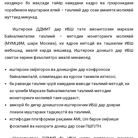
наздикро бо мақсади тайёр намудани кадрҳо ва гузаронидани
чорабиниҳои муштараки илмӣ – таълимӣ дар соҳаи амнияти молиявӣ
муттаҳид мекунад.
Иштироки ДДМИТ дар ИБШ таҳти ҳамоҳангсозии маркази
Байналмилалии таълимӣ – методии мониторинги молиявӣ
(МУМЦФМ, шаҳри Москва), ки ядрои методӣ ва ташкилии ИБШ
мебошад, амалӣ карда мешавад. Иштироки донишгоҳ дар ИБШ
самтҳои зерини фаъолиятро амалӣ менамояд:
иштироки омӯзгорон ва донишҷӯен дар конфронсҳои
байналмилалӣ, олимпиадаҳо ва курсҳои такмили ихтисос;
ба раванди таълим ҷорӣ намудани маводи таълимӣ-методӣ, ки
аз ҷониби Маркази байналмилалии таълимӣ-методии
мониторинги молиявӣ таҳия шудааст;
ҳамкорӣ бо дигар донишгоҳҳои иштирокчии ИБШ дар доираи
лоиҳаҳои муштараки тадқиқотӣ ва таълимӣ;
истифодаи платформаи рақамии AML.Uni барои омӯзиши
фосилавӣ ва назорати дониш дар соҳаи ПШП/ТН.