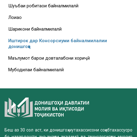
Шуъбаи робитаҳои байналмилалӣ
Лоиҳаҳо
Шарикони байналмилалӣ
Иштирок дар Консорсиуми байналмилалии
донишгоҳҳо
Маълумот барои довталабони хориҷӣ
Мубодилаи байналмилалӣ
Беш аз 30 сол аст, ки донишгоҳ мутахассисони соҳибтахассусро
бо назардошти анъанаҳои академӣ ва технологияҳои муосир