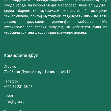
омода карда, ба бозори меҳнат мебарорад. Айни ҳол ДДМИТ
дорои барномаҳои мукаммали инноватсионӣ, ҳамкориҳои
байналмилалӣ, пойгоҳи мустаҳками тадқиқотҳои илмӣ ва ҳаёти
фаъолу пурмуҳтавои донишҷӯён мебошад. Мо
мутахассисонеро тарбия мекунем, ки қобилияти рушд ва
нерӯманд сохтани фардои кишварамонро доранд.
Комиссияи қабул
Суроға:
734064, ш. Душанбе, кӯч. Нахимов, 64/14
Телефон:
+992 37 231 08 43
E-mail:
info@tgfeu.tj