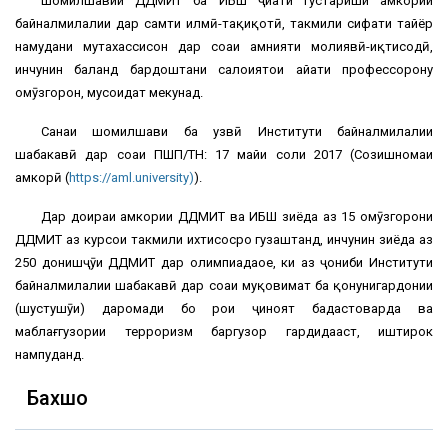
Шомилшавии ДДМИТ ба ИБШ ҷиҳати густариши ҳамкории
байналмилалии дар самти илмӣ-таҳқиқотӣ, такмили сифати тайёр
намудани мутахассисон дар соҳаи амнияти молиявӣ-иқтисодӣ,
инчунин баланд бардоштани салоҳиятҳои ҳайати профессорону
омӯзгорон, мусоидат мекунад.
Санаи шомилшави ба узвӣ Институти байналмилалии
шабакавӣ дар соҳаи ПШП/ТН: 17 майи соли 2017 (Созишномаи
ҳамкорӣ (
https://aml.university)
).
Дар доираи ҳамкории ДДМИТ ва ИБШ зиёда аз 15 омӯзгорони
ДДМИТ аз курсҳои такмили ихтисосро гузаштанд, инчунин зиёда аз
250 донишҷӯи ДДМИТ дар олимпиадаҳое, ки аз ҷониби Институти
байналмилалии шабакавӣ дар соҳаи муқовимат ба қонунигардонии
(шустушӯи) даромади бо роҳи ҷиноят бадастоварда ва
маблағгузории терроризм баргузор гардидааст, иштирок
нампуданд.
Бахшҳо