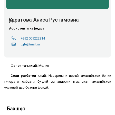
Қудратова Аниса Рустамовна
Ассистенти кафедра
+992 009222314
tgfu@mail.ru
Фанҳои таълимӣ:
Молия
Соҳаи рағбатҳои илмӣ:
Назарияи иқтисодӣ, амалиётҳои бонки
тиҷорати, сиёсати буҷетӣ ва андозии мамлакат, амалиётҳои
молиявӣ дар бозори фондӣ.
Бахшҳо