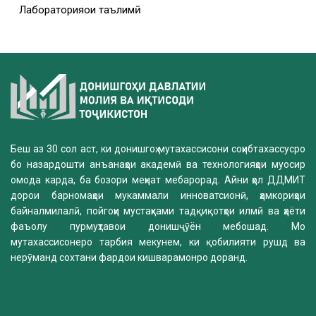
Лабораторияҳои таълимӣ
Беш аз 30 сол аст, ки донишгоҳ мутахассисони соҳибтахассусро
бо назардошти анъанаҳои академӣ ва технологияҳои муосир
омода карда, ба бозори меҳнат мебарорад. Айни ҳол ДДМИТ
дорои барномаҳои мукаммали инноватсионӣ, ҳамкориҳои
байналмилалӣ, пойгоҳи мустаҳками тадқиқотҳои илмӣ ва ҳаёти
фаъолу пурмуҳтавои донишҷӯён мебошад. Мо
мутахассисонеро тарбия мекунем, ки қобилияти рушд ва
нерӯманд сохтани фардои кишварамонро доранд.