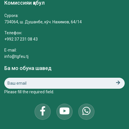
Комиссияи қабул
Суроға:
734064, ш. Душанбе, кӯч. Нахимов, 64/14
Телефон:
+992 37 231 08 43
E-mail:
info@tgfeu.tj
Ба мо обуна шавед
Please fill the required field.