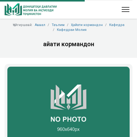
Ҷойгиршавӣ:
Аввал
Таълим
Ҳайати кормандон
Кафедра
Кафедраи Молия
Ҳайати кормандон