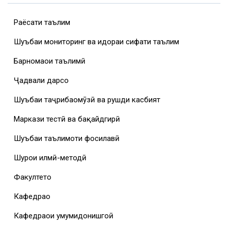
Раёсати таълим
Шуъбаи мониторинг ва идораи сифати таълим
Барномаҳои таълимӣ
Ҷадвали дарсҳо
Шуъбаи таҷрибаомӯзӣ ва рушди касбият
Маркази тестӣ ва бақайдгирӣ
Шуъбаи таълимоти фосилавӣ
Шурои илмӣ-методӣ
Факултетҳо
Кафедраҳо
Кафедраҳои умумидонишгоҳӣ