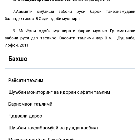
7.Аҳамияти омўзиши забони русӣ барои тайёрнамудани
баландихтисос. 8.Оиди одоби муошира
9. Меъёрҳои одоби муоширати фарди муосир Грамматикаи
забони руси дар тасвирҳо. Васоити таълими дар 3 ҷ. –Душанбе,
Ирфон, 2011
Бахшҳо
Раёсати таълим
Шуъбаи мониторинг ва идораи сифати таълим
Барномаҳои таълимӣ
Ҷадвали дарсҳо
Шуъбаи таҷрибаомӯзӣ ва рушди касбият
Маркази тестӣ ва бақайдгирӣ