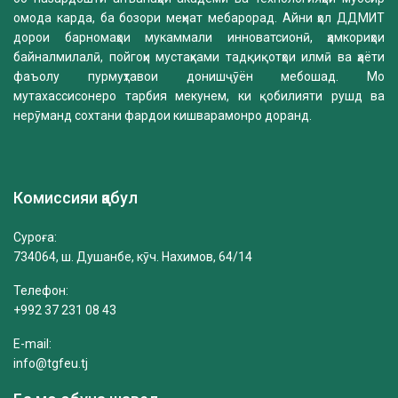
омода карда, ба бозори меҳнат мебарорад. Айни ҳол ДДМИТ
дорои барномаҳои мукаммали инноватсионӣ, ҳамкориҳои
байналмилалӣ, пойгоҳи мустаҳками тадқиқотҳои илмӣ ва ҳаёти
фаъолу пурмуҳтавои донишҷӯён мебошад. Мо
мутахассисонеро тарбия мекунем, ки қобилияти рушд ва
нерӯманд сохтани фардои кишварамонро доранд.
Комиссияи қабул
Суроға:
734064, ш. Душанбе, кӯч. Нахимов, 64/14
Телефон:
+992 37 231 08 43
E-mail:
info@tgfeu.tj