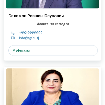
Салимов Равшан Юсупович
Асситенти кафедра
+992 99999999
info@tgfeu.tj
Муфассал