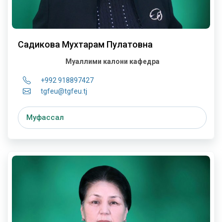
Садикова Мухтарам Пулатовна
Муаллими калони кафедра
+992 918897427
tgfeu@tgfeu.tj
Муфассал