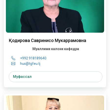
Қодирова Савринисо Мукаррамовна
Муаллими калони кафедра
+992 918189640
hus@tgfeu.tj
Муфассал