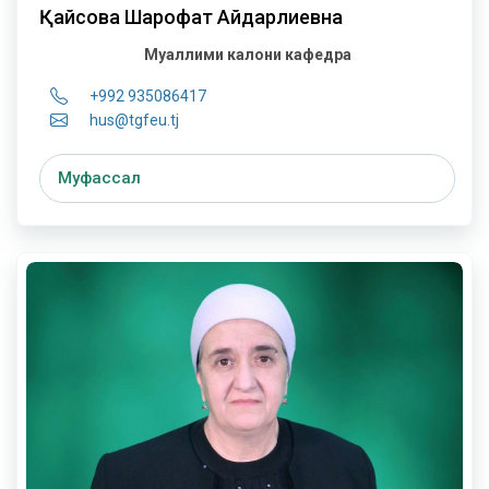
Қайсова Шарофат Айдарлиевна
Муаллими калони кафедра
+992 935086417
hus@tgfeu.tj
Муфассал