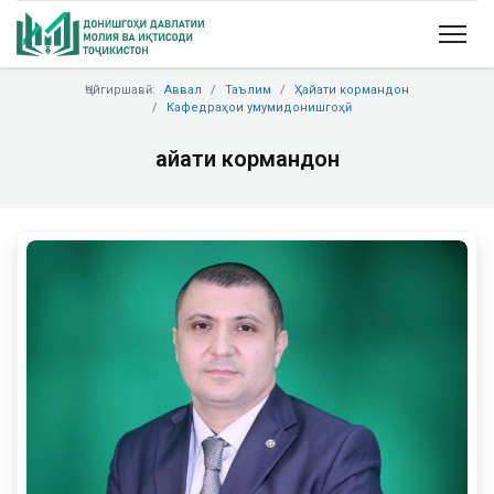
Ҷойгиршавӣ:
Аввал
Таълим
Ҳайати кормандон
Кафедраҳои умумидонишгоҳӣ
Ҳайати кормандон