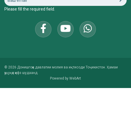
Please fill the required field.
© 2026 Донишгоҳи давлатии молия ва иқтисоди Тоҷикистон. Ҳамаи
ҳуқуқҳо ҳифз шудаанд.
Powered by
WebArt