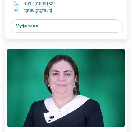
+992 918351638
tgfeu@tgfeu.tj
Муфассал