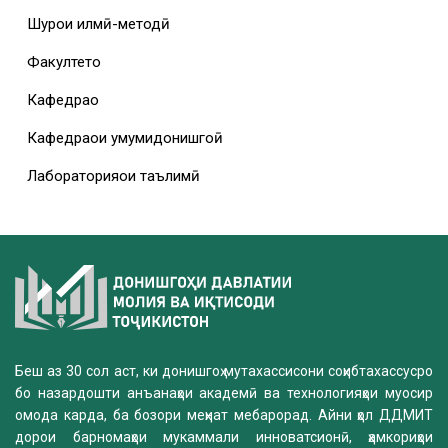
Шурои илмӣ-методӣ
Факултетҳо
Кафедраҳо
Кафедраҳои умумидонишгоҳӣ
Лабораторияҳои таълимӣ
Беш аз 30 сол аст, ки донишгоҳ мутахассисони соҳибтахассусро
бо назардошти анъанаҳои академӣ ва технологияҳои муосир
омода карда, ба бозори меҳнат мебарорад. Айни ҳол ДДМИТ
дорои барномаҳои мукаммали инноватсионӣ, ҳамкориҳои