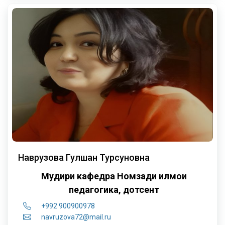
Наврузова Гулшан Турсуновна
Мудири кафедра
Номзади илмҳои
педагогика, дотсент
+992 900900978
navruzova72@mail.ru