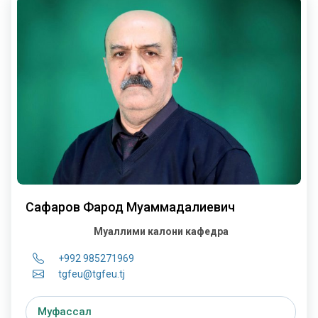
Сафаров Фарҳод Муҳаммадалиевич
Муаллими калони кафедра
+992 985271969
tgfeu@tgfeu.tj
Муфассал