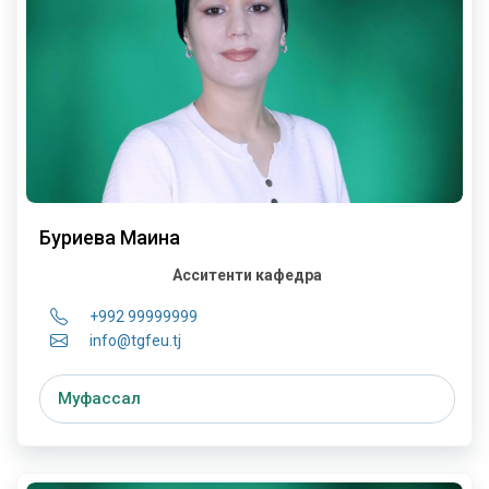
Буриева Маҳина
Асситенти кафедра
+992 99999999
info@tgfeu.tj
Муфассал