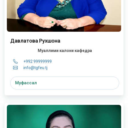
Давлатова Рухшона
Муаллими калони кафедра
+992 99999999
info@tgfeu.tj
Муфассал