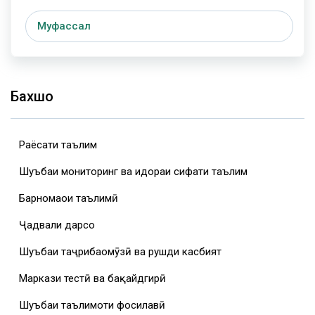
Муфассал
Бахшҳо
Раёсати таълим
Шуъбаи мониторинг ва идораи сифати таълим
Барномаҳои таълимӣ
Ҷадвали дарсҳо
Шуъбаи таҷрибаомӯзӣ ва рушди касбият
Маркази тестӣ ва бақайдгирӣ
Шуъбаи таълимоти фосилавӣ