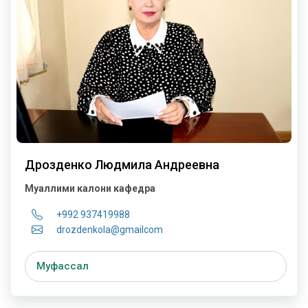
Дрозденко Людмила Андреевна
Муаллими калони кафедра
+992 937419988
drozdenkola@gmailcom
Муфассал