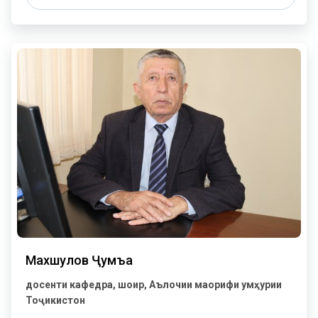
Махшулов Ҷумъа
досенти кафедра, шоир, Аълочии маорифи Ҷумҳурии
Тоҷикистон