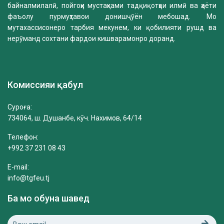
байналмилалӣ, пойгоҳи мустаҳками тадқиқотҳои илмӣ ва ҳаёти
фаъолу пурмуҳтавои донишҷӯён мебошад. Мо
мутахассисонеро тарбия мекунем, ки қобилияти рушд ва
нерӯманд сохтани фардои кишварамонро доранд.
Комиссияи қабул
Суроға:
734064, ш. Душанбе, кӯч. Нахимов, 64/14
Телефон:
+992 37 231 08 43
E-mail:
info@tgfeu.tj
Ба мо обуна шавед