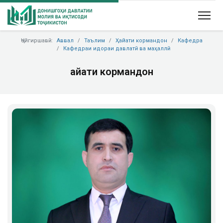
Ҷойгиршавӣ:
Аввал
Таълим
Ҳайати кормандон
Кафедра
Кафедраи идораи давлатӣ ва маҳаллӣ
Ҳайати кормандон