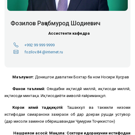
Фозилов Раҷабмурод Шодиевич
Ассистенти кафедра
+992 99 999 9999
fozilov.84 @internet.ru
Маълумот:
Донишгоҳи давлатии Бохтар ба ном Носири Хусрав
Фанҳои таълимӣ:
Ояндабни иқтисдӣ миллӣ, иқтисоди миллӣ,
иқтисоди минтақа. Иқтисодиёти амволӣ ғайриманқул.
Корҳои илмӣ тадқиқотӣ
: Ташаккул ва такмили низоми
истифодаи самараноки захираҳои об дар доираи рушди устувор
(дар мисоли заминҳои обёришавандаи Ҷумҳурии Тоҷикистон)
Нашрияҳои асосӣ: Мақола: Сохтори идоракунии истифодаи