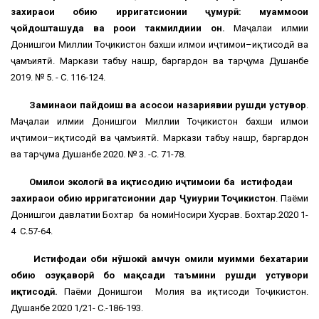
захираҳои обию ирригатсионии ҷумҳурӣ: муаммоҳои
ҷойдошташуда ва роҳҳои такмилдиҳии он.
Маҷалаи илмии
Донишгоҳи Миллии Тоҷикистон бахши илмҳои иҷтимои–иқтисодӣ ва
ҷамъиятӣ. Маркази табъу нашр, баргардон ва тарҷума Душанбе
2019. № 5. - С. 116-124.
Заминаҳои пайдоиш ва асосҳои назариявии рушди устувор
.
Маҷалаи илмии Донишгоҳи Миллии Тоҷикистон бахши илмҳои
иҷтимои–иқтисодӣ ва ҷамъиятӣ. Маркази табъу нашр, баргардон
ва тарҷума Душанбе 2020. № 3. -С. 71-78.
Омилҳои экологӣ ва иқтисодию иҷтимоии ба истифодаи
захираҳои обию ирригатсионии дар Ҷуиҳурии Тоҷикистон
. Паёми
Донишгоҳи давлатии Бохтар ба номиНосири Хусрав. Бохтар.2020 1-
4 С.57-64.
Истифодаи оби нўшокӣ ҳамчун омили муҳимми бехатарии
обию озуқаворӣ бо мақсади таъмини рушди устувори
иқтисодӣ.
Паёми Донишгоҳи Молия ва иқтисоди Тоҷикистон.
Душанбе 2020 1/21- С.-186-193.