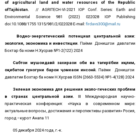
of agricultural land and water resources of the Republic
ofTajikistan.
// AGRITECH-VI-2021 IOP Conf. Series: Earth and
Environmental Science 981 (2022) 022028 IOP Publishing
doi:10.1088/1755 1315/981/2/022028 E-mail:
firdavs300@mail.ru
Водно-энергетический потенциал центральной азии:
экология, экономика и инвестиции
. Паёми Донишгоҳи давлатии
Бохтар ба номи Н.Хусрав №1-2(122) 2024
Сабтҳои мушоҳидавӣ захираҳои оби ва тағирёбии иқлим,
оқибатҳои гуногуни барои ҷомеаҳои инсонӣ.
Паёми Донишгоҳи
давлатии Бохтар ба номи Н.Хусрав ISSN (2663-5534) №1-4(128) 2024
Зеленая экономика для решения эколо
-
гических
проблем
в странах центральной азии.
III Международная научно-
практическая конференция: «Наука в современном мире:
актуальные вопросы, достижения и перспективы развития» Росия,
город –курот Анапа 11
05 декабря 2024 года, г.-к.