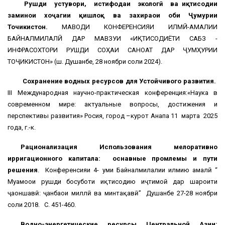
Рушди устувори, истифодаи экологӣ ва иқтисодии
заминҳои хоҷагии қишлоқ ва захираҳои оби Ҷумҳурии
Точикистон.
МАВОДИ КОНФЕРЕНСИЯИ ИЛМӢ-АМАЛИИ
БАЙНАЛМИЛАЛӢ ДАР МАВЗУИ «ИҚТИСОДИЁТИ САБЗ -
ИНФРАСОХТОРИ РУШДИ СОҲАИ САНОАТ ДАР ҶУМҲУРИИ
ТОҶИКИСТОН» (ш. Душанбе, 28 ноябри соли 2024).
Сохранение водных ресурсов для Устойчивого развития.
III Международная научно-практическая конференция:«Наука в
современном мире: актуальные вопросы, достижения и
перспективы развития» Росия, город –курот Анапа 11 марта 2025
года, г.-к.
Рационализация Использования мелоративно
ирригационного капитала: оснавные промлемы и пути
решения
. Конференсияи 4- уми Байналмилалии илмию амалӣ “
Муамоҳои рушди босуботи иқтисодию иҷтимоӣ дар шароити
ҷаҳоншавӣ: ҷанбаҳои миллӣ ва минтақавӣ” Душанбе 27-28 ноябри
соли 2018. С. 451-460.
Водно-энергетические ресурсы Центральной Азии: