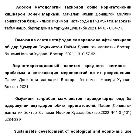
Асосҳои методологии захираҳои обию ирригатсионии
кишварҳои Осиёи Марказӣ.
Маҷалаи илмии Донишгоҳи Миллии
Тоҷикистон бахши илмҳои иҷтимои–иқтисодӣ ва ҷамъиятӣ. Маркази
табъу нашр, баргардон ва тарҷума Душанбе 2021. № 6. - С.64-71.
Тамоюл ва ҳолати истифодаи самаранок ва ҳифзи захираҳои
об дар Ҷумҳурии Тоҷикистон
. Паёми Донишгоҳи давлатии Бохтар
ба номиНосири Хусрав. Бохтар. 2021 1-3 С.57-62.
Водно-ирригационный капитал аридного региона:
проблемы и реа-лизация мероприятий по их разрешению.
Паёми Донишгоҳи давлатии Бохтар ба номи Носири Хусрав.
Бохтар. 2021.
Омӯзиши таҷрибаи мамлакатҳои тараққикарда оид ба
идоракунии иқтидорҳои обию ирригатсионӣ.
Паёми Донишгоҳи
давлатии Бохтар ба номи Носири Хусрав. Бохтар.2022 № 1-3 (101)
с234-239
Sustainable development of ecological and econo-mic use