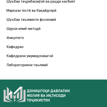
Шуъбаи таҷрибаомӯзӣ ва рушди касбият
Маркази тестӣ ва бақайдгирӣ
Шуъбаи таълимоти фосилавӣ
Шурои илмӣ-методӣ
Факултетҳо
Кафедраҳо
Кафедраҳои умумидонишгоҳӣ
Лабораторияҳои таълимӣ