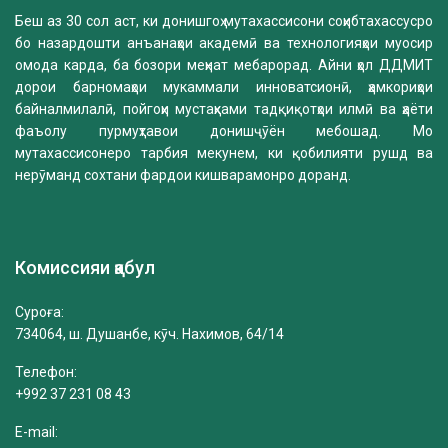
Беш аз 30 сол аст, ки донишгоҳ мутахассисони соҳибтахассусро
бо назардошти анъанаҳои академӣ ва технологияҳои муосир
омода карда, ба бозори меҳнат мебарорад. Айни ҳол ДДМИТ
дорои барномаҳои мукаммали инноватсионӣ, ҳамкориҳои
байналмилалӣ, пойгоҳи мустаҳками тадқиқотҳои илмӣ ва ҳаёти
фаъолу пурмуҳтавои донишҷӯён мебошад. Мо
мутахассисонеро тарбия мекунем, ки қобилияти рушд ва
нерӯманд сохтани фардои кишварамонро доранд.
Комиссияи қабул
Суроға:
734064, ш. Душанбе, кӯч. Нахимов, 64/14
Телефон:
+992 37 231 08 43
E-mail: