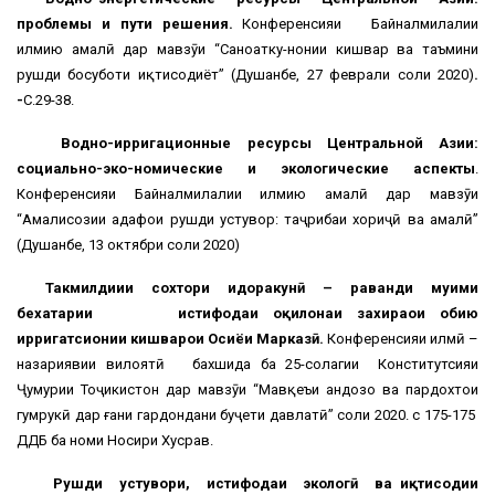
проблемы и пути решения.
Конференсияи Байналмилалии
илмию амалӣ дар мавзӯи “Саноатку-нонии кишвар ва таъмини
рушди босуботи иқтисодиёт” (Душанбе, 27 феврали соли 2020)
.
-
С.29-38.
Водно-ирригационные ресурсы Центральной Азии:
социально-эко-номические и экологические аспекты
.
Конференсияи Байналмилалии илмию амалӣ дар мавзӯи
“Амалисозии ҳадафҳои рушди устувор: таҷрибаи хориҷӣ ва амалӣ”
(Душанбе, 13 октябри соли 2020)
Такмилдиҳии сохтори идоракунӣ – раванди муҳими
бехатарии истифодаи оқилонаи захираҳои обию
ирригатсионии кишварҳои Осиёи Марказӣ.
Конференсияи илмӣ –
назариявии вилоятӣ бахшида ба 25-солагии Конститутсияи
Ҷумҳурии Тоҷикистон дар мавзӯи “Мавқеъи андозҳо ва пардохтҳои
гумрукӣ дар ғани гардондани буҷети давлатӣ” соли 2020. с 175-175
ДДБ ба номи Носири Хусрав.
Рушди устувори, истифодаи экологӣ ва иқтисодии