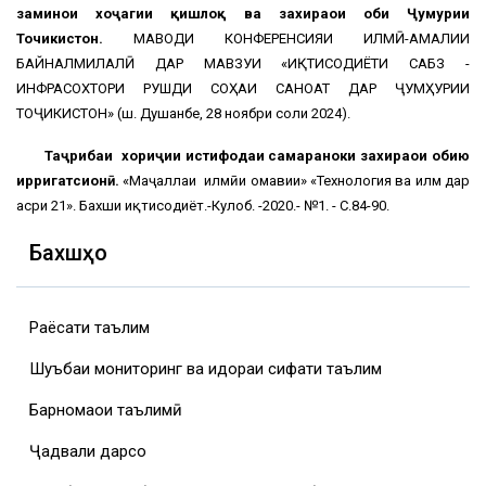
заминҳои хоҷагии қишлоқ ва захираҳои оби Ҷумҳурии
Точикистон.
МАВОДИ КОНФЕРЕНСИЯИ ИЛМӢ-АМАЛИИ
БАЙНАЛМИЛАЛӢ ДАР МАВЗУИ «ИҚТИСОДИЁТИ САБЗ -
ИНФРАСОХТОРИ РУШДИ СОҲАИ САНОАТ ДАР ҶУМҲУРИИ
ТОҶИКИСТОН» (ш. Душанбе, 28 ноябри соли 2024).
Таҷрибаи хориҷии истифодаи самараноки з
ахираҳои обию
ирригатсионӣ.
«Маҷаллаи илмӣи омавии» «Технология ва илм дар
асри 21». Бахши иқтисодиёт.-Кулоб. -2020.- №1. - С.84-90.
Бахшҳо
Раёсати таълим
Шуъбаи мониторинг ва идораи сифати таълим
Барномаҳои таълимӣ
Ҷадвали дарсҳо