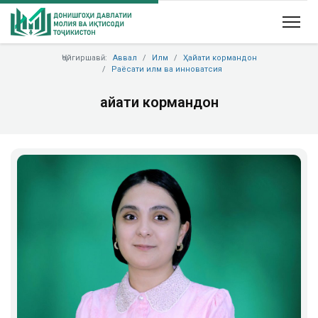
Ҷойгиршавӣ:
Аввал
Илм
Ҳайати кормандон
Раёсати илм ва инноватсия
Ҳайати кормандон