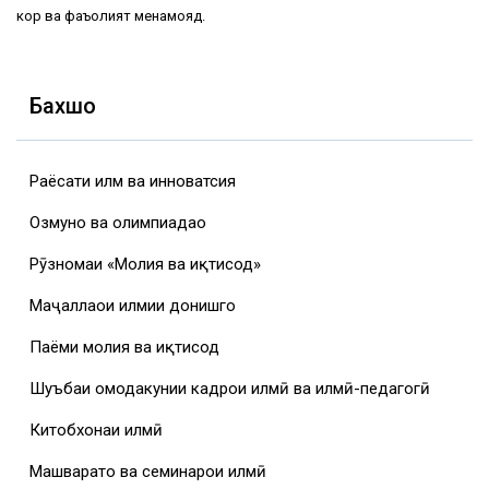
кор ва фаъолият менамояд.
Бахшҳо
Раёсати илм ва инноватсия
Озмунҳо ва олимпиадаҳо
Рӯзномаи «Молия ва иқтисод»
Маҷаллаҳои илмии донишгоҳ
Паёми молия ва иқтисод
Шуъбаи омодакунии кадрҳои илмӣ ва илмӣ-педагогӣ
Китобхонаи илмӣ
Машваратҳо ва семинарҳои илмӣ