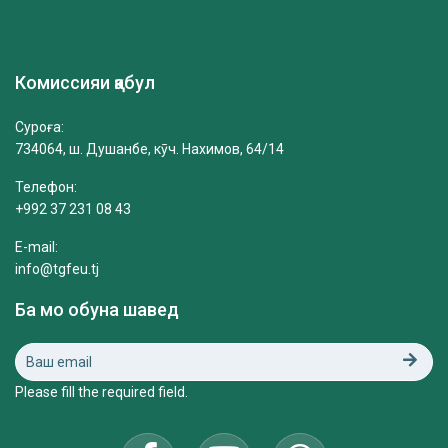
Комиссияи қабул
Суроға:
734064, ш. Душанбе, кӯч. Нахимов, 64/14
Телефон:
+992 37 231 08 43
E-mail:
info@tgfeu.tj
Ба мо обуна шавед
Please fill the required field.