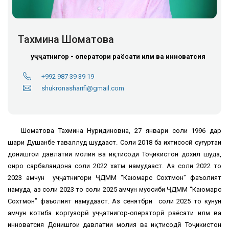
Тахмина Шоматова
Ҳуҷҷатнигор - оператори раёсати илм ва инноватсия
+992 987 39 39 19
shukronasharifi@gmail.com
Шоматова Тахмина Нуридиновна, 27 январи соли 1996 дар
шаҳри Душанбе таваллуд шудааст. Соли 2018 ба ихтисосӣ суғуртаи
донишгоҳи давлатии молия ва иқтисоди Тоҷикистон дохил шуда,
онро сарбаландона соли 2022 хатм намудааст. Аз соли 2022 то
2023 ҳамчун ҳуҷҷатнигори ҶДММ “Каюмарс Сохтмон” фаъолият
намуда, аз соли 2023 то соли 2025 ҳамчун муҳосиби ҶДММ “Каюмарс
Сохтмон” фаъолият намудааст. Аз сенятбри соли 2025 то кунун
ҳамчун котиба коргузорӣ ҳуҷҷатнигор-операторӣ раёсати илм ва
инноватсия Донишгоҳи давлатии молия ва иқтисодӣ Тоҷикистон