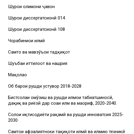
Шурои олимони ҷавон
Шурои диссертатсионӣ 014
Шурои диссертатсионӣ 108
Чорабиниҳои илмӣ
Самтҳо ва мавзӯъҳои тадқиқот
Шуъбаи иттилоот ва нашрия
Мақолаҳо
Об барои рушди устувор 2018-2028
Бистсолаи омӯзиш ва рушди илмҳои табиатшиносӣ,
дақиқ ва риёзӣ дар соҳаи илм ва маориф, 2020-2040.
Солҳои иқтисодиёти рақамӣ ва рушди инноватсия 2025-
2030
Самтҳои афзалиятноки таҳқиқоти илмӣ ва илмию техникӣ