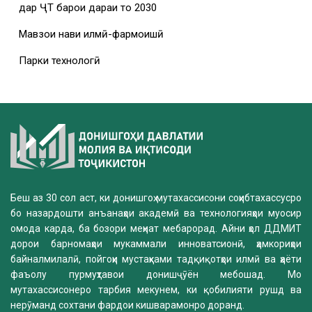
дар ҶТ барои дараи то 2030
Мавзҳои нави илмӣ-фармоишӣ
Парки технологӣ
Беш аз 30 сол аст, ки донишгоҳ мутахассисони соҳибтахассусро
бо назардошти анъанаҳои академӣ ва технологияҳои муосир
омода карда, ба бозори меҳнат мебарорад. Айни ҳол ДДМИТ
дорои барномаҳои мукаммали инноватсионӣ, ҳамкориҳои
байналмилалӣ, пойгоҳи мустаҳками тадқиқотҳои илмӣ ва ҳаёти
фаъолу пурмуҳтавои донишҷӯён мебошад. Мо
мутахассисонеро тарбия мекунем, ки қобилияти рушд ва
нерӯманд сохтани фардои кишварамонро доранд.