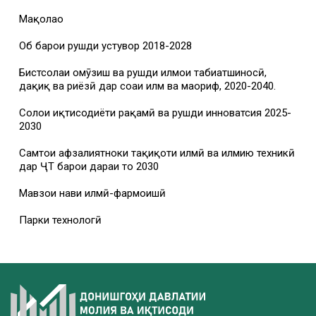
Мақолаҳо
Об барои рушди устувор 2018-2028
Бистсолаи омӯзиш ва рушди илмҳои табиатшиносӣ,
дақиқ ва риёзӣ дар соҳаи илм ва маориф, 2020-2040.
Солҳои иқтисодиёти рақамӣ ва рушди инноватсия 2025-
2030
Самтҳои афзалиятноки таҳқиқоти илмӣ ва илмию техникӣ
дар ҶТ барои дараи то 2030
Мавзҳои нави илмӣ-фармоишӣ
Парки технологӣ