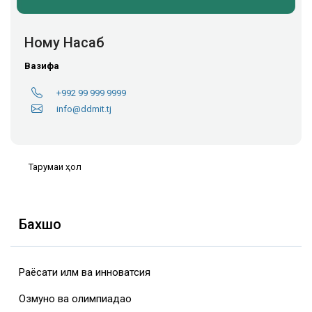
Ному Насаб
Вазифа
+992 99 999 9999
info@ddmit.tj
Тарҷумаи ҳол
Бахшҳо
Раёсати илм ва инноватсия
Озмунҳо ва олимпиадаҳо