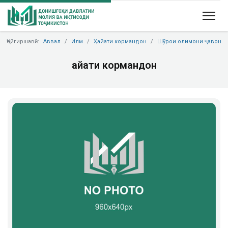
Ҷойгиршавӣ:
Аввал
Илм
Ҳайати кормандон
Шӯрои олимони ҷавон
Ҳайати кормандон