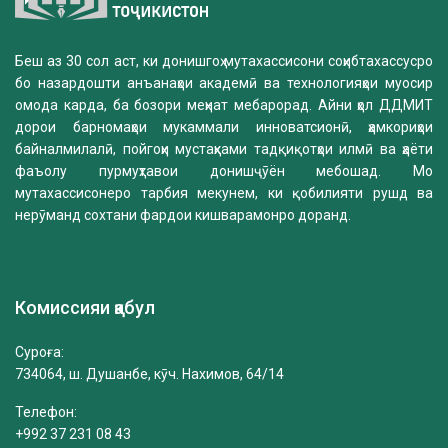
Беш аз 30 сол аст, ки донишгоҳ мутахассисони соҳибтахассусро
бо назардошти анъанаҳои академӣ ва технологияҳои муосир
омода карда, ба бозори меҳнат мебарорад. Айни ҳол ДДМИТ
дорои барномаҳои мукаммали инноватсионӣ, ҳамкориҳои
байналмилалӣ, пойгоҳи мустаҳками тадқиқотҳои илмӣ ва ҳаёти
фаъолу пурмуҳтавои донишҷӯён мебошад. Мо
мутахассисонеро тарбия мекунем, ки қобилияти рушд ва
нерӯманд сохтани фардои кишварамонро доранд.
Комиссияи қабул
Суроға:
734064, ш. Душанбе, кӯч. Нахимов, 64/14
Телефон:
+992 37 231 08 43