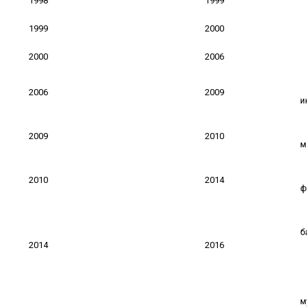
1998
1999
1999
2000
2000
2006
2006
2009
и
2009
2010
м
2010
2014
ф
б
2014
2016
м