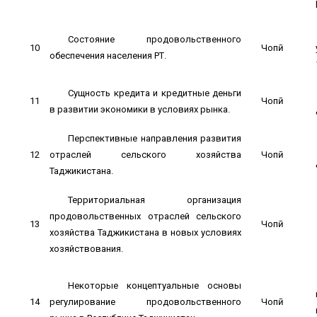
Состояние продовольственного
10
Чопӣ
обеспечения населения РТ.
Сущность кредита и кредитные деньги
11
Чопӣ
в развитии экономики в условиях рынка.
Перспективные направления развития
12
отраслей сельского хозяйства
Чопӣ
Таджикистана.
Территориальная организация
продовольственных отраслей сельского
13
Чопӣ
хозяйства Таджикистана в новых условиях
хозяйствования.
Некоторые концептуальные основы
14
регулирование продовольственного
Чопӣ