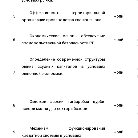
условиях рынка.
Эффективность территориальной
5
Чопӣ
организации производства хлопка-сырца.
Экономические основы обеспечение
6
Чопӣ
продовольственной безопасности РТ.
Определение современной структуры
рынка ссудных капиталов в условиях
7
Чопӣ
рыночной экономики.
Омилхои асосии тағйиребии қурби
8
Чопӣ
асъори милли дар сохтори бохори.
Механизм функционирования
9
Чопӣ
кредитной системы в условиях