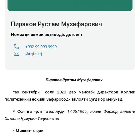
Пираков Рустам Музафарович
Номзади илмҳои иқтисодӣ, дотсент
+992 99 999 9999
@tgfeu.tj
Пираков Рустам Музафарович
*аз сентябри соли 2020 дар мансаби директори Коллеҷи
политехникии ноҳияи Зафарободи вилояти Суғд кор мекунад.
* Сол ва ҷои таваллуд-
17.05.1965., ноҳияи Фархор, вилояти
Хатлони Ҷумҳурии Тоҷикистон.
* Миллат-
тоҷик