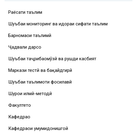
Раёсати таълим
Шуъбаи мониторинг ва идораи сифати таълим
Барномаҳои таълимӣ
Ҷадвали дарсҳо
Шуъбаи таҷрибаомӯзӣ ва рушди касбият
Маркази тестӣ ва бақайдгирӣ
Шуъбаи таълимоти фосилавӣ
Шурои илмӣ-методӣ
Факултетҳо
Кафедраҳо
Кафедраҳои умумидонишгоҳӣ