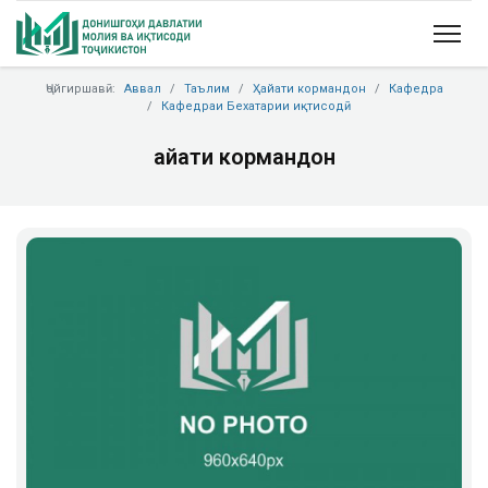
Ҷойгиршавӣ:
Аввал
Таълим
Ҳайати кормандон
Кафедра
Кафедраи Бехатарии иқтисодӣ
Ҳайати кормандон