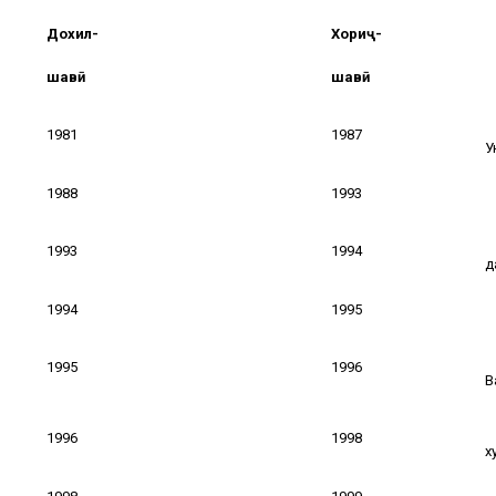
Дохил-
Хориҷ-
шавӣ
шавӣ
1981
1987
У
1988
1993
1993
1994
д
1994
1995
1995
1996
В
1996
1998
х