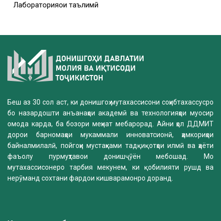
Лабораторияҳои таълимӣ
Беш аз 30 сол аст, ки донишгоҳ мутахассисони соҳибтахассусро
бо назардошти анъанаҳои академӣ ва технологияҳои муосир
омода карда, ба бозори меҳнат мебарорад. Айни ҳол ДДМИТ
дорои барномаҳои мукаммали инноватсионӣ, ҳамкориҳои
байналмилалӣ, пойгоҳи мустаҳками тадқиқотҳои илмӣ ва ҳаёти
фаъолу пурмуҳтавои донишҷӯён мебошад. Мо
мутахассисонеро тарбия мекунем, ки қобилияти рушд ва
нерӯманд сохтани фардои кишварамонро доранд.