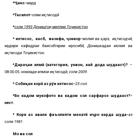
*Ҷинс-
мард
*Таҳсилот-
олии иқтисодӣ
*
соли 1993 Донишгоҳи миллии Тоҷикистон
* ихтисос, касб, вазифа, ҷоикор-
молия ва қарз, иқтисодчӣ,
мудири кафедраи баҳисобгирии муҳосибӣ, Донишкадаи молия ва
иқтисоди Тоҷикистон.
*Дараҷаи илмӣ (категория, унвон, кай дода шудааст)?
–
08.00.05.
номзади илмҳои иқтисодӣ, соли 2009.
* Собиқаи корӣ аз рӯи ихтисос-
23 сол.
*Бо кадом мукофотҳо ва кадом сол сарфароз шудааст?-
нест.
* Кори аз авали фаъолияти меҳнатӣ иҷро карда шуда
-
аз
соли 1981.
Моҳ ва сол