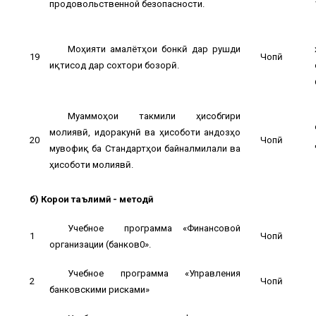
продовольственной безопасности.
Моҳияти амалётҳои бонкӣ дар рушди
19
Чопӣ
иқтисод дар сохтори бозорӣ.
Муаммоҳои такмили ҳисобгири
молиявӣ, идоракунӣ ва ҳисоботи андозҳо
20
Чопӣ
мувофиқ ба Стандартҳои байналмилали ва
ҳисоботи молиявӣ.
б) Корҳои таълимӣ - методӣ
Учебное программа «Финансовой
1
Чопӣ
организации (банков0».
Учебное программа «Управления
2
Чопӣ
банковскими рисками»