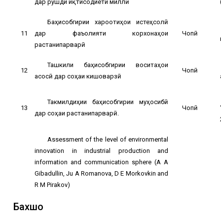
дар рушди иқтисодиёти миллӣ
Баҳисобгирии хароҷотиҳои истеҳсолӣ
11
дар фаъолияти корхонаҳои
Чопӣ
растанипарварӣ
Ташкили баҳисобгирии воситаҳои
12
Чопӣ
асосӣ дар соҳаи кишоварзӣ
Такмилдиҳии баҳисобгирии муҳосибӣ
13
Чопӣ
дар соҳаи растанипарварӣ.
Assessment of the level of environmental
innovation in industrial production and
information and communication sphere (A A
Gibadullin, Ju A Romanova, D E Morkovkin and
R M Pirakov)
Бахшҳо