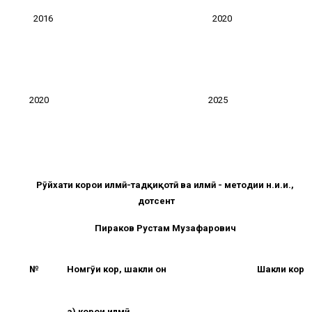
2016
2020
2020
2025
Рӯйхати корҳои илмӣ-тадқиқотӣ ва илмӣ - методии н.и.и.,
дотсент
Пираков Рустам Музафарович
№
Номгӯи кор, шакли он
Шакли кор
а) корҳои илмӣ