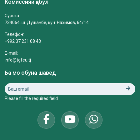
Комиссияи қабул
Суроға:
734064, ш. Душанбе, кӯч. Нахимов, 64/14
Телефон:
+992 37 231 08 43
E-mail:
info@tgfeu.tj
Ба мо обуна шавед
Please fill the required field.