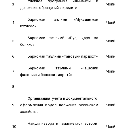
Учебное программа «Финансы и
3
Чопӣ
денежные обращений и кредит»
Барномаи таълими «Мукадиммаи
4
Чопӣ
ихтисос»
Барномаи таълимӣ «Пул, қарз ва
5
Чопӣ
бонкхо»
6
Барномаи таълимӣ «тавозуни пардохт»
Чопӣ
Барномаи таълимӣ «Ташкили
7
Чопӣ
фаъолияти бонкхои тиҷоратӣ»
8
Организация учета и документального
9
оформления водос нобжения всельском
Чопӣ
хозяйства
Нақши назорати амалиётҳои асъорӣ
10
Чопӣ