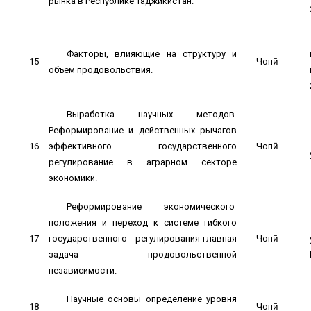
рынка в Республике Таджикистан.
Факторы, влияющие на структуру и
15
Чопӣ
объём продовольствия.
Выработка научных методов.
Реформирование и действенных рычагов
16
эффективного государственного
Чопӣ
регулирование в аграрном секторе
экономики.
Реформирование экономического
положения и переход к системе гибкого
17
государственного регулирования-главная
Чопӣ
задача продовольственной
независимости.
Научные основы определение уровня
18
Чопӣ