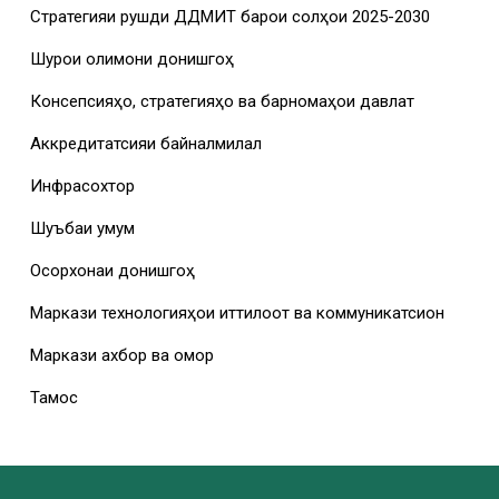
Стратегияи рушди ДДМИТ барои солҳои 2025-2030
Шурои олимони донишгоҳ
Консепсияҳо, стратегияҳо ва барномаҳои давлатӣ
Аккредитатсияи байналмилалӣ
Инфрасохтор
Шуъбаи умумӣ
Осорхонаи донишгоҳ
Маркази технологияҳои иттилоотӣ ва коммуникатсионӣ
Маркази ахбор ва омор
Тамос