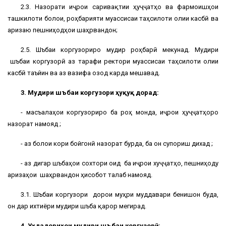
2.3. Назорати иҷрои саривақтии ҳуҷҷатҳо ва фармоишҳои
ташкилоти болои, роҳбарияти муассисаи таҳсилоти олии касбӣ ва
аризаю пешниҳодҳои шаҳрвандон;
2.5. Шӯъбаи коргузориро мудир роҳбарӣ мекунад. Мудири
шӯъбаи коргузорӣ аз тарафи ректори муассисаи таҳсилоти олии
касбӣ таъйин ва аз вазифа озод карда мешавад.
3. Мудири шӯъбаи коргузори ҳуқуқ дорад:
- масъалаҳои коргузориро ба роҳ монда, иҷрои ҳуҷҷатҳоро
назорат намояд ;
- аз болои кори бойгонӣ назорат бурда, ба он супориш дихад ;
- аз дигар шӯъбаҳои сохтори оид ба иҷрои хуҷҷатҳо, пешниҳоду
аризаҳои шаҳрвандон ҳисобот талаб намояд.
3.1. Шӯъбаи коргузори дорои муҳри муддавари бенишон буда,
он дар ихтиёри мудири шӯъба қарор мегирад.
4. Уҳдадориҳои мудири шӯъбаи коргузорӣ: