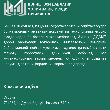
Беш аз 30 сол аст, ки донишгоҳ мутахассисони соҳибтахассусро
бо назардошти анъанаҳои академӣ ва технологияҳои муосир
омода карда, ба бозори меҳнат мебарорад. Айни ҳол ДДМИТ
дорои барномаҳои мукаммали инноватсионӣ, ҳамкориҳои
байналмилалӣ, пойгоҳи мустаҳками тадқиқотҳои илмӣ ва ҳаёти
фаъолу пурмуҳтавои донишҷӯён мебошад. Мо
мутахассисонеро тарбия мекунем, ки қобилияти рушд ва
нерӯманд сохтани фардои кишварамонро доранд.
Комиссияи қабул
Суроға:
734064, ш. Душанбе, кӯч. Нахимов, 64/14