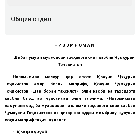
Общий отдел
Н И З О М Н О М А И
Шӯъбаи умуми муассисаи тасҳилоти олии касбии Ҷумҳурии
Тоҷикистон
Низомномаи мазкур дар асоси Қонуни Ҷуҳурии
Тоҷикистон «Дар бораи маориф», Қонуни Ҷумҳурии
Тоҷикистон «Дар бораи таҳсилоти олии касби ва таҳсилоти
касбии баъд аз муассисаи олии таълимӣ, «Низомномаи
намунавӣ оид ба муассисаи таълимии таҳсилоти олии касбии
Ҷумҳурии Тоҷикистон» ва дигар санадҳои меъёриву ҳукукии
соҳаи маориф таҳия шудааст.
1. Қоидаи умумӣ