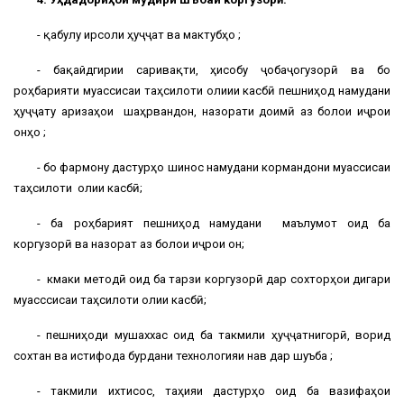
- қабулу ирсоли ҳуҷҷат ва мактубҳо ;
- бақайдгирии саривақти, ҳисобу ҷобаҷогузорӣ ва бо
роҳбарияти муассисаи таҳсилоти олиии касбӣ пешниҳод намудани
ҳуҷҷату аризаҳои шаҳрвандон, назорати доимӣ аз болои иҷрои
онҳо ;
- бо фармону дастурҳо шинос намудани кормандони муассисаи
таҳсилоти олии касбӣ;
- ба роҳбарият пешниҳод намудани маълумот оид ба
коргузорӣ ва назорат аз болои иҷрои он;
- кӯмаки методӣ оид ба тарзи коргузорӣ дар сохторҳои дигари
муасссисаи таҳсилоти олии касбӣ;
- пешниҳоди мушаххас оид ба такмили ҳуҷҷатнигорӣ, ворид
сохтан ва истифода бурдани технологияи нав дар шуъба ;
- такмили ихтисос, таҳияи дастурҳо оид ба вазифаҳои