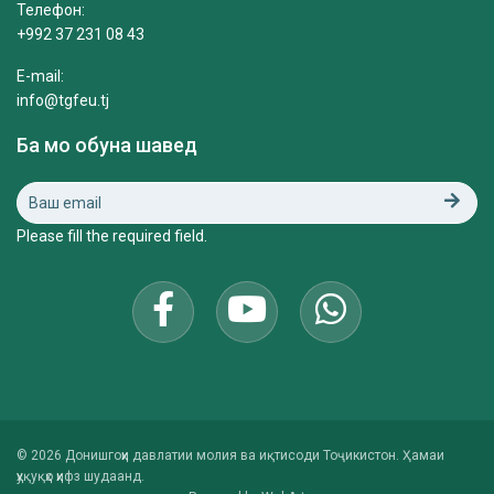
Телефон:
+992 37 231 08 43
E-mail:
info@tgfeu.tj
Ба мо обуна шавед
Please fill the required field.
© 2026 Донишгоҳи давлатии молия ва иқтисоди Тоҷикистон. Ҳамаи
ҳуқуқҳо ҳифз шудаанд.