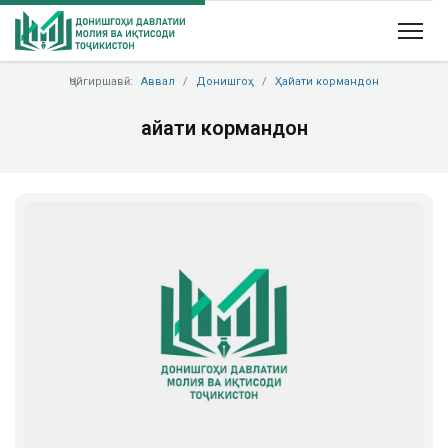
Ҷойгиршавӣ:
Аввал
Донишгоҳ
Ҳайати кормандон
Ҳайати кормандон