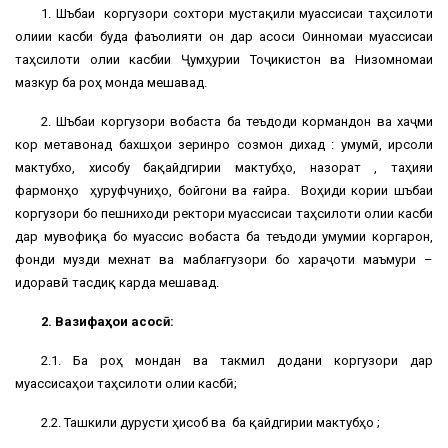
1. Шӯъбаи коргузори сохтори мустақили муассисаи таҳсилоти
олиии касби буда фаъолияти он дар асоси Оинномаи муассисаи
таҳсилоти олии касбии Ҷумҳурии Тоҷикистон ва Низомномаи
мазкур ба роҳ монда мешавад.
2. Шӯъбаи коргузори вобаста ба теъдоди кормандон ва хаҷми
кор метавонад бахшҳои зеринро созмон дихад : умумӣ, ирсоли
мактубхо, хисобу бақайдгирии мактубҳо, назорат , таҳияи
фармонҳо ҳуруфчуниҳо, бойгони ва ғайра. Воҳиди кории шӯъбаи
коргузори бо пешниходи ректори муассисаи таҳсилоти олии касби
дар мувофиқа бо муассис вобаста ба теъдоди умумии коргарон,
фонди музди мехнат ва маблағгузори бо хараҷоти маъмури –
идоравӣ тасдиқ карда мешавад.
2. Вазифаҳои асосӣ:
2.1. Ба роҳ мондан ва такмил додани коргузори дар
муассисаҳои таҳсилоти олии касбӣ;
2.2. Ташкили дурусти ҳисоб ва ба қайдгирии мактубҳо ;