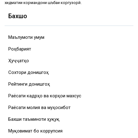
хидматии кормандони шӯъбаи коргузорӣ.
Бахшҳо
Маълумоти умумӣ
Роҳбарият
Ҳуҷҷатҳо
Сохтори донишгоҳ
Рейтинги донишгоҳ
Раёсати кадрҳо ва корҳои махсус
Раёсати молия ва муҳосибот
Бахши таъминоти ҳуқуқӣ
Муқовимат бо коррупсия