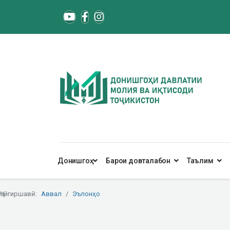
Донишгоҳ
Барои довталабон
Таълим
Ҷойгиршавӣ:
Аввал
Эълонҳо