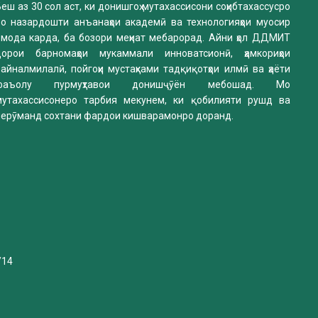
еш аз 30 сол аст, ки донишгоҳ мутахассисони соҳибтахассусро
бо назардошти анъанаҳои академӣ ва технологияҳои муосир
омода карда, ба бозори меҳнат мебарорад. Айни ҳол ДДМИТ
дорои барномаҳои мукаммали инноватсионӣ, ҳамкориҳои
айналмилалӣ, пойгоҳи мустаҳками тадқиқотҳои илмӣ ва ҳаёти
фаъолу пурмуҳтавои донишҷӯён мебошад. Мо
мутахассисонеро тарбия мекунем, ки қобилияти рушд ва
нерӯманд сохтани фардои кишварамонро доранд.
/14