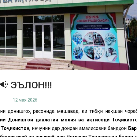
📢 ЭЪЛОН!!!
12 мая 2026
они донишгоҳ расонида мешавад, ки тибқи нақшаи чора
бии Донишгоҳи давлатии молия ва иқтисоди Тоҷикист
и Тоҷикистон
, инчунин дар доираи амалисозии бандҳои
Бар
онҳои русӣ ва англисӣ дар Ҷумҳурии Тоҷикистон барои 