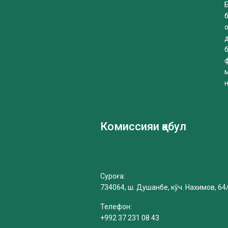
Б
б
Комиссияи қабул
Суроға:
734064, ш. Душанбе, кӯч. Нахимов, 64
Телефон:
+992 37 231 08 43