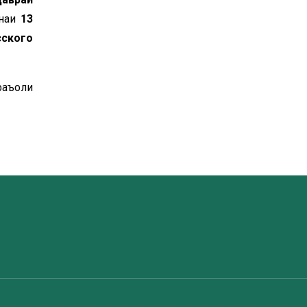
анаи
13
сского
фаъоли