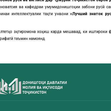
 инноватсия ва кафедраи умумидонишгоҳии забони русӣ с
оринаи интеллектуалии таҳти унвони
«Лучший знаток ру
култетҳо эҳтиромона хоҳиш карда мешавад, ки иштироки 
ърифатӣ таъмин намоянд.