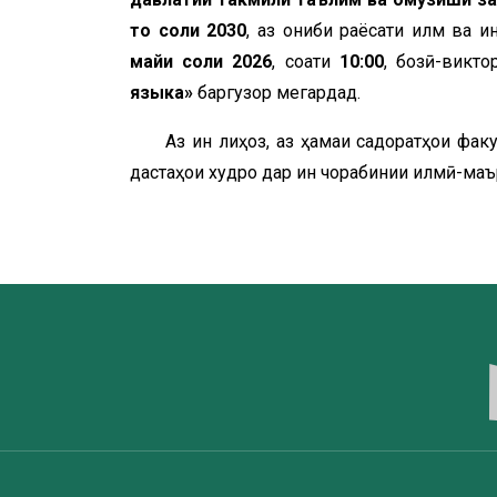
то соли 2030
, аз ҷониби раёсати илм ва
майи соли 2026
, соати
10:00
, бозӣ-викт
языка»
баргузор мегардад.
Аз ин лиҳоз, аз ҳамаи садоратҳои фа
дастаҳои худро дар ин чорабинии илмӣ-ма