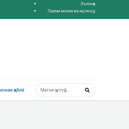
Эълонҳо
Паёми молия ва иқтисод
Поиск
онаи қаблӣ
Type 2 or more characters for results.