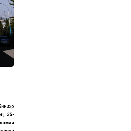
биниҳо
он
,
35-
номаи
давраи