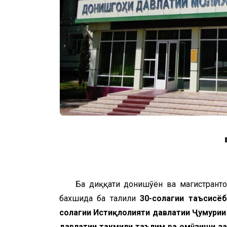
Ба диққати донишҷӯён ва магистрант
бахшида ба таҷлили
30-солагии таъсисё
солагии Истиқлолияти давлатии Ҷумҳури
давлатии такмили таълим ва омӯзиши заб