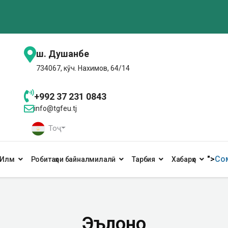
ш. Душанбе
734067, кӯч. Нахимов, 64/14
+992 37 231 0843
info@tgfeu.tj
Тоҷ
">
Сом
Илм
Робитаҳои байналмилалӣ
Тарбия
Хабарҳо
Эълонҳо