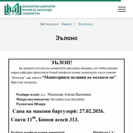
Ҷойгиршавӣ:
Аввал
Эълонҳо
Эълонҳо