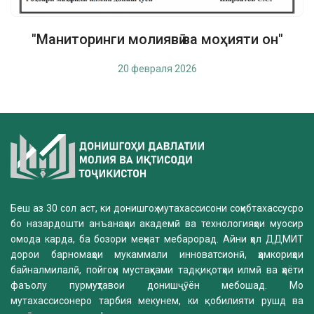
"Маниторинги молиявӣ ва моҳияти он"
20 февраля 2026
Беш аз 30 сол аст, ки донишгоҳ мутахассисони соҳибтахассусро
бо назардошти анъанаҳои академӣ ва технологияҳои муосир
омода карда, ба бозори меҳнат мебарорад. Айни ҳол ДДМИТ
дорои барномаҳои мукаммали инноватсионӣ, ҳамкориҳои
байналмилалӣ, пойгоҳи мустаҳками тадқиқотҳои илмӣ ва ҳаёти
фаъолу пурмуҳтавои донишҷӯён мебошад. Мо
мутахассисонеро тарбия мекунем, ки қобилияти рушд ва