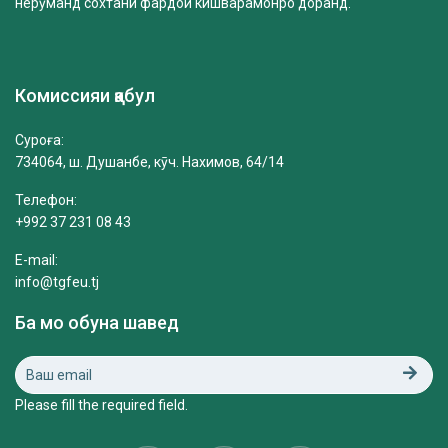
нерӯманд сохтани фардои кишварамонро доранд.
Комиссияи қабул
Суроға:
734064, ш. Душанбе, кӯч. Нахимов, 64/14
Телефон:
+992 37 231 08 43
E-mail:
info@tgfeu.tj
Ба мо обуна шавед
Please fill the required field.