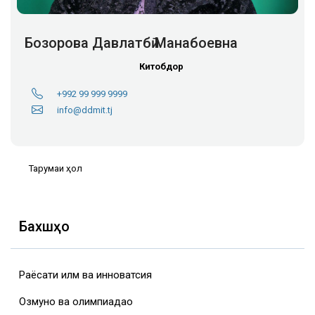
Бозорова Давлатбӣ Манабоевна
Китобдор
+992 99 999 9999
info@ddmit.tj
Тарҷумаи ҳол
Бахшҳо
Раёсати илм ва инноватсия
Озмунҳо ва олимпиадаҳо