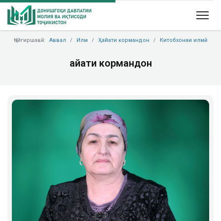
Ҷойгиршавӣ:
Аввал
Илм
Ҳайати кормандон
Китобхонаи илмӣ
Ҳайати кормандон