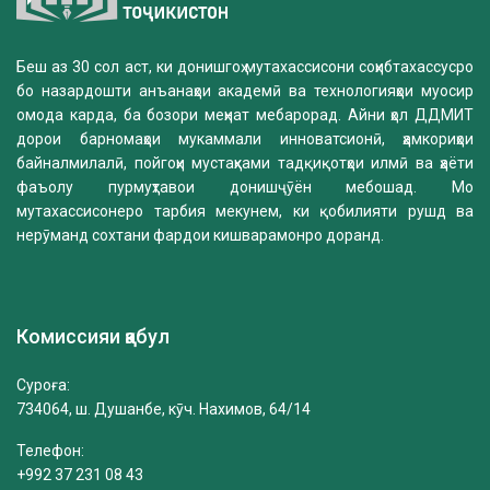
Беш аз 30 сол аст, ки донишгоҳ мутахассисони соҳибтахассусро
бо назардошти анъанаҳои академӣ ва технологияҳои муосир
омода карда, ба бозори меҳнат мебарорад. Айни ҳол ДДМИТ
дорои барномаҳои мукаммали инноватсионӣ, ҳамкориҳои
байналмилалӣ, пойгоҳи мустаҳками тадқиқотҳои илмӣ ва ҳаёти
фаъолу пурмуҳтавои донишҷӯён мебошад. Мо
мутахассисонеро тарбия мекунем, ки қобилияти рушд ва
нерӯманд сохтани фардои кишварамонро доранд.
Комиссияи қабул
Суроға:
734064, ш. Душанбе, кӯч. Нахимов, 64/14
Телефон:
+992 37 231 08 43