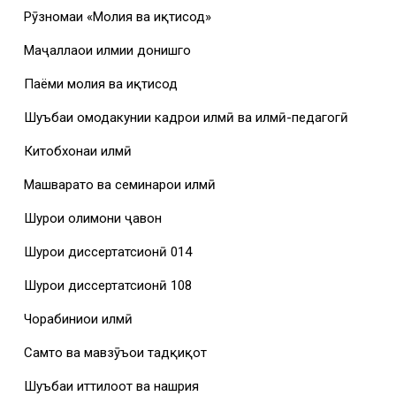
Рӯзномаи «Молия ва иқтисод»
Маҷаллаҳои илмии донишгоҳ
Паёми молия ва иқтисод
Шуъбаи омодакунии кадрҳои илмӣ ва илмӣ-педагогӣ
Китобхонаи илмӣ
Машваратҳо ва семинарҳои илмӣ
Шурои олимони ҷавон
Шурои диссертатсионӣ 014
Шурои диссертатсионӣ 108
Чорабиниҳои илмӣ
Самтҳо ва мавзӯъҳои тадқиқот
Шуъбаи иттилоот ва нашрия