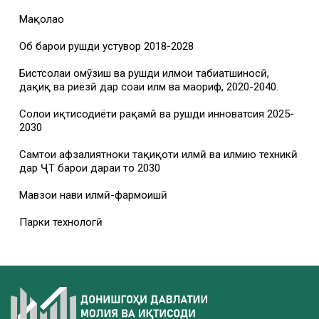
Мақолаҳо
Об барои рушди устувор 2018-2028
Бистсолаи омӯзиш ва рушди илмҳои табиатшиносӣ,
дақиқ ва риёзӣ дар соҳаи илм ва маориф, 2020-2040.
Солҳои иқтисодиёти рақамӣ ва рушди инноватсия 2025-
2030
Самтҳои афзалиятноки таҳқиқоти илмӣ ва илмию техникӣ
дар ҶТ барои дараи то 2030
Мавзҳои нави илмӣ-фармоишӣ
Парки технологӣ