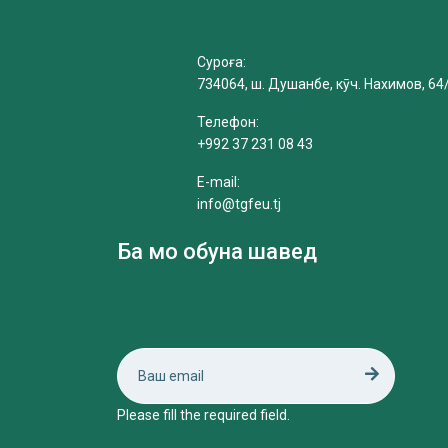
Суроға:
734064, ш. Душанбе, кӯч. Нахимов, 64
Телефон:
+992 37 231 08 43
E-mail:
info@tgfeu.tj
Ба мо обуна шавед
Please fill the required field.