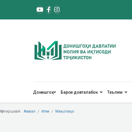
Донишгоҳ
Барои довталабон
Таълим
Ҷойгиршавӣ:
Аввал
Илм
Мақолаҳо