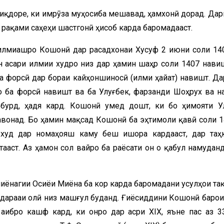
миқдоре, ки имрӯза муҳосиба мешавад, ҳамхонӣ дорад. Дар
 рақами саҳеҳи шастгонӣ ҳисоб карда баромадааст.
илмиашро Кошонӣ дар расадхонаи Хусуф 2 июни соли 14
н асари илмии худро низ дар ҳамин шаҳр соли 1407 навиш
а форсӣ дар бораи кайҳоншиносӣ (илми ҳайат) навишт. Да
о ба форсӣ навишт ва ба Улуғбек, фарзанди Шоҳрух ва н
бурд, ҳадя кард. Кошонӣ умед дошт, ки бо ҳимояти У
вонад. Бо ҳамин мақсад Кошонӣ ба эҳтимоли қавӣ соли 1
худ дар номаҳояш каму беш ишора кардааст, дар таҳ
аст. Аз ҳамон сол вайро ба раёсати он ҷо қабул намуданд
агии Осиёи Миёна ба кор карда баромадани усулҳои та
дараҷаи олӣ низ машғул буданд. Ғиёсиддини Кошонӣ барои
аҷибро кашф кард, ки онро дар асри XIX, яъне пас аз 3