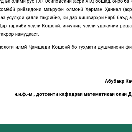
 ва олими рус Т.Ф. Осиповский (асри XIX) бошад, онро ба 
комёбӣ риёзидони маъруфи олмонӣ Ҳерман Ҳанкел (аср
 аз усулҳои ҳалли тақрибие, ки дар кишварҳои Ғарб баъд а
ар таркиби усули Кошонӣ, инчунин, усули ҷудокунии реша
такрор намудааст.
камолоти илмӣ Ҷамшеди Кошонӣ бо туҳмати душманони ф
Абубакр Ка
н.и.ф.-м., дотсенти кафедраи математикаи олии