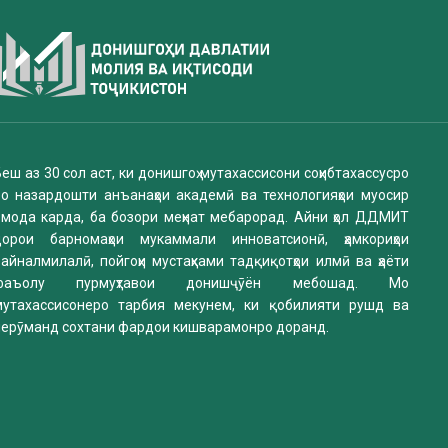
еш аз 30 сол аст, ки донишгоҳ мутахассисони соҳибтахассусро
бо назардошти анъанаҳои академӣ ва технологияҳои муосир
омода карда, ба бозори меҳнат мебарорад. Айни ҳол ДДМИТ
дорои барномаҳои мукаммали инноватсионӣ, ҳамкориҳои
айналмилалӣ, пойгоҳи мустаҳками тадқиқотҳои илмӣ ва ҳаёти
фаъолу пурмуҳтавои донишҷӯён мебошад. Мо
мутахассисонеро тарбия мекунем, ки қобилияти рушд ва
нерӯманд сохтани фардои кишварамонро доранд.