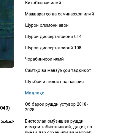
Китобхонаи илмӣ
Машваратҳо ва семинарҳои илмӣ
Шурои олимони ҷавон
Шурои диссертатсионӣ 014
Шурои диссертатсионӣ 108
Чорабиниҳои илмӣ
Самтҳо ва мавзӯъҳои тадқиқот
Шуъбаи иттилоот ва нашрия
Мақолаҳо
Об барои рушди устувор 2018-
040)
2028
.
جمشید
Бистсолаи омӯзиш ва рушди
илмҳои табиатшиносӣ, дақиқ ва
риёзӣ дар соҳаи илм ва маориф,