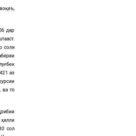
воқеъ,
06 дар
тааст.
р соли
абераи
луғбек
421 аз
курсии
 ва то
қрибии
 ҳалли
30 сол