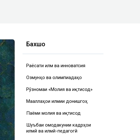
Бахшҳо
Раёсати илм ва инноватсия
Озмунҳо ва олимпиадаҳо
Рӯзномаи «Молия ва иқтисод»
Маҷаллаҳои илмии донишгоҳ
Паёми молия ва иқтисод
Шуъбаи омодакунии кадрҳои
илмӣ ва илмӣ-педагогӣ