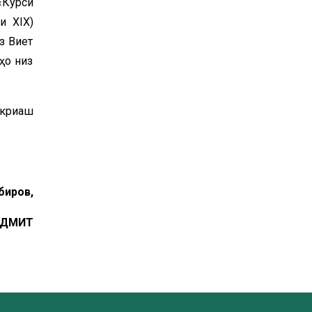
«Курси
и XIX)
з Виет
ҳо низ
икриаш
биров,
 ДДМИТ