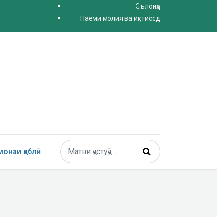
Эълонҳо
Паёми молия ва иқтисод
Поиск
онаи қаблӣ
Type 2 or more characters for results.