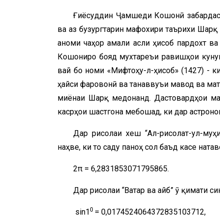
Ғиёсуддин Ҷамшеди Кошонӣ забардаст
ва аз бузургтарин мафохири таърихи Шарқ
анҷоми чаҳор амали асли ҳисоб пардохт ва
Кошониро бояд мухтареъи равишҳои кунун
вай бо номи «Мифтоҳу-л-ҳисоб» (1427) - к
ҳайси фаровонӣ ва танаввуъи мавод ва мат
миёнаи Шарқ медонанд. Дастовардҳои мат
касрҳои шастгона мебошад, ки дар астрон
Дар рисолаи хеш “Ал-рисолат-ул-муҳ
наҳве, ки то саду панҷоҳ сол баъд касе нат
2π = 6,2831853071795865.
Дар рисолаи “Ватар ва ҷайб” ӯ қимати си
0
sin1
= 0,0174524064372835103712,