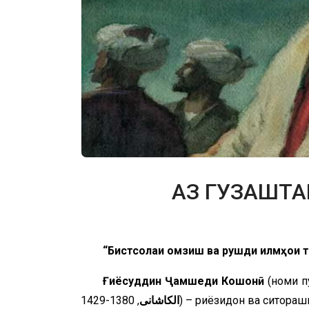
АЗ ГУЗАШТА
“Бистсолаи омӯзиш ва рушди илмҳои 
Ғиёсуддин Ҷамшеди Кошонӣ
(номи п
الکاشانی
, 1380-1429) – риёзидон ва с