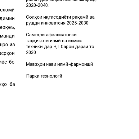
2020-2040.
исломӣ
Солҳои иқтисодиёти рақамӣ ва
адимии
рушди инноватсия 2025-2030
воқеъ,
Самтҳои афзалиятноки
шманди
таҳқиқоти илмӣ ва илмию
нро аз
техникӣ дар ҶТ барои дараи то
2030
асрҳои
иёс бо
Мавзҳои нави илмӣ-фармоишӣ
Парки технологӣ
кҳо ба