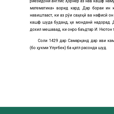
риёзидони англис Ҳорнер аз нав кашф намуд
математика» ворид кард. Дар бораи ин 
навиштааст, ки аз рӯи саҳеҳӣ ва нафисӣ он
кашф шуда буданд, ҳеҷ монданӣ надорад. Д
дохил мешавад, ки онро баъдтар И. Нютон 
Соли 1429 дар Самарқанд дар авҷи 
(бо ҳукми Улуғбек) ба қатл расонда шуд.