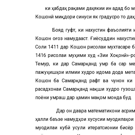
ки ҳабдаҳ рақами даҳякии ин адад бо 
Кошонӣ миқдори синуси як градусро то даҳ
Бояд гуфт, ки нахустин фаъолияти 
Кошон оғоз намудааст. Ғиёсуддин нахусти
Соли 1411 дар Кошон рисолаи мухтасаре б
1416 рисолаи муҳими худ «Зиҷи Хоқонӣ»-р
Темур, ки дар Самарқанд умр ба сар ме
пажуҳишҳои илмии худро идома дода мета
Кошон ба Самарқанд рафт ва чунон ки 
расадхонаи Самарқанд нақши худро гузошта
поёни умраш дар ҳамин мақом монда буд.
Дар он давра математикони асримиён
ҳалли баъзе намудҳои хусусии муодилаҳои 
муодилаи кубӣ усули итератсионии бисёр 