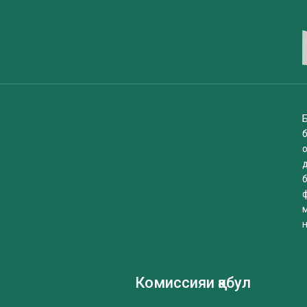
Б
б
Комиссияи қабул