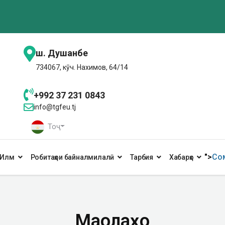
ш. Душанбе
734067, кӯч. Нахимов, 64/14
+992 37 231 0843
info@tgfeu.tj
Тоҷ
">
Сом
Илм
Робитаҳои байналмилалӣ
Тарбия
Хабарҳо
Мақолаҳо