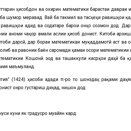
тарин ҳисобдон ва охирин математики барҷастаи давраи 
 ба шумор меравад. Вай ба такмил ва тасҳеҳи равишҳои қ
 равишҳои ҷадид ва содатаре барои онҳо созмон дод. Дар
ии анҷоми чаҳор амали аслии ҳисоб донист. Китоби арзи
итоби дарсӣ, дар бораи математикаи муқаддамотӣ аст ва о
олиб ва равонии баён саромади ҳамаи осори математикии 
ематикии Кошонӣ эҷод ва ташаккули касрҳои даҳӣ ба қ
омия маъмуланд.
ития” (1424) ҳисоби адади π-ро то шонздаҳ рақами даҳя
авонист онро густариш диҳад, нишон дод:
нуси кунҷи як градусро муайян кард: