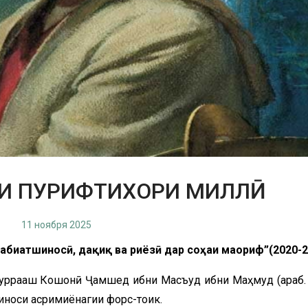
И ПУРИФТИХОРИ МИЛЛӢ
11 ноября 2025
табиатшиносӣ, дақиқ ва
риёзӣ дар соҳаи маориф”(2020-2
уррааш Кошонӣ Ҷамшед ибни Масъуд ибни Маҳмуд
(араб
иторашиноси асримиёнагии форс-тоҷик.