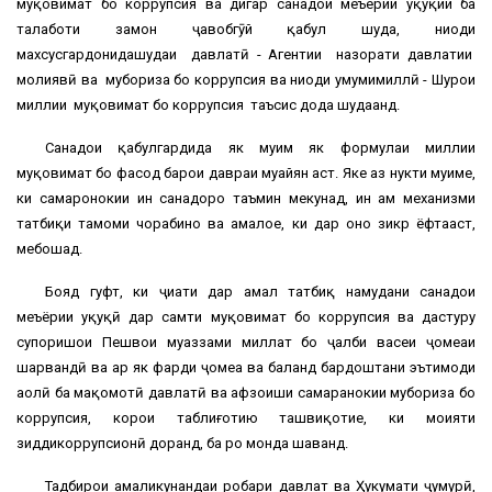
муқовимат бо коррупсия ва дигар санадҳои меъёрии ҳуқуқии ба
талаботи замон ҷавобгӯй қабул шуда, ниҳоди
махсусгардонидашудаи давлатӣ - Агентии назорати давлатии
молиявӣ ва мубориза бо коррупсия ва ниҳоди умумимиллӣ - Шурои
миллии муқовимат бо коррупсия таъсис дода шудаанд.
Санадҳои қабулгардида як муҳим як формулаи миллии
муқовимат бо фасод барои давраи муайян аст. Яке аз нукти муҳиме,
ки самаронокии ин санадҳоро таъмин мекунад, ин ҳам механизми
татбиқи тамоми чорабинҳо ва амалҳое, ки дар онҳо зикр ёфтааст,
мебошад.
Бояд гуфт, ки ҷиҳати дар амал татбиқ намудани санадҳои
меъёрии ҳуқуқӣ дар самти муқовимат бо коррупсия ва дастуру
супоришҳои Пешвои муаззами миллат бо ҷалби васеи ҷомеаи
шаҳрвандӣ ва ҳар як фарди ҷомеа ва баланд бардоштани эътимоди
аҳолӣ ба мақомотӣ давлатӣ ва афзоиши самаранокии мубориза бо
коррупсия, корҳои таблиғотию ташвиқотие, ки моҳияти
зиддикоррупсионӣ доранд, ба роҳ монда шаванд.
Тадбирҳои амаликунандаи роҳбари давлат ва Ҳукумати ҷумҳурӣ,