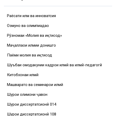
Раёсати илм ва инноватсия
Озмунҳо ва олимпиадаҳо
Рӯзномаи «Молия ва иқтисод»
Маҷаллаҳои илмии донишгоҳ
Паёми молия ва иқтисод
Шуъбаи омодакунии кадрҳои илмӣ ва илмӣ-педагогӣ
Китобхонаи илмӣ
Машваратҳо ва семинарҳои илмӣ
Шурои олимони ҷавон
Шурои диссертатсионӣ 014
Шурои диссертатсионӣ 108