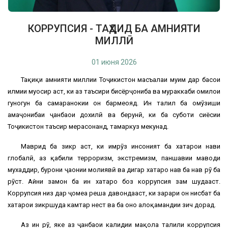
КОРРУПСИЯ - ТАҲДИД БА АМНИЯТИ
МИЛЛӢ
01 июня 2026
Таҳқиқи амнияти миллии Тоҷикистон масъалаи муҳим дар баҳсҳои
илмии муосир аст, ки аз таъсири бисёрҷониба ва мураккаби омилҳои
гуногун ба самаранокии он бармеояд. Ин таҳлил ба омӯзиши
ҳамаҷонибаи ҷанбаҳои дохилӣ ва берунӣ, ки ба суботи сиёсии
Тоҷикистон таъсир мерасонанд, тамаркуз мекунад.
Маврид ба зикр аст, ки имрӯз инсоният ба хатарҳои нави
глобалӣ, аз қабили терроризм, экстремизм, паҳншавии маводи
мухаддир, буҳрони ҷаҳонии молиявӣ ва дигар хатарҳо нав ба нав рӯ ба
рӯст. Айни замон ба ин хатарҳо боз коррупсия зам шудааст.
Коррупсия низ дар ҷомеа реша давондааст, ки зарари он нисбат ба
хатарҳои зикршуда камтар нест ва ба онҳо алоқамандии зич дорад.
Аз ин рӯ, яке аз ҷанбаҳои калидии мақола таҳлили коррупсия