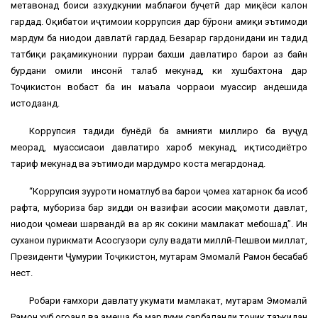
метавонад боиси азхудкунии маблағҳои буҷетӣ дар миқёси калон
гардад. Оқибатҳои иҷтимоии коррупсия дар бӯҳрони амиқи эътимоди
мардум ба ниҳодҳои давлатӣ гардад. Безарар гардонидани ин таҳдид
татбиқи рақамикунонии пурраи бахши давлатиро барои аз байн
бурдани омили инсонӣ талаб мекунад, ки хушбахтона дар
Тоҷикистон вобаст ба ин маъала чорраҳои муассир андешида
истодаанд.
Коррупсия таҳдиди бунёдӣ ба амнияти миллиро ба вуҷуд
меорад, муассисаҳои давлатиро хароб мекунад, иқтисодиётро
таҳриф мекунад ва эътимоди мардумро коста мегардонад.
“Коррупсия зуҳуроти номатлуб ва барои ҷомеа хатарнок ба ҳисоб
рафта, мубориза бар зидди он вазифаи асосии мақомоти давлат,
ниҳодҳои ҷомеаи шаҳрвандӣ ва ҳар як сокини мамлакат мебошад”. Ин
суханҳои пурҳикмати Асосгузори сулҳу ваҳдати миллӣ-Пешвои миллат,
Президенти Ҷумҳурии Тоҷикистон, муҳтарам Эмомалӣ Раҳмон бесабаб
нест.
Роҳбари ғамхори давлату ҳукумати мамлакат, муҳтарам Эмомалӣ
Раҳмон хуб огоҳанд ва ҳамеша ба мардуми сарбаланди тоҷик таъкидан