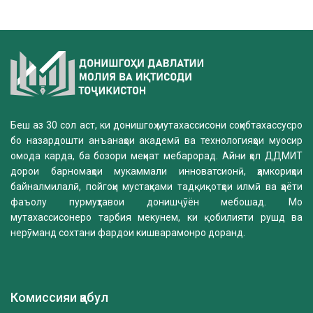
Беш аз 30 сол аст, ки донишгоҳ мутахассисони соҳибтахассусро
бо назардошти анъанаҳои академӣ ва технологияҳои муосир
омода карда, ба бозори меҳнат мебарорад. Айни ҳол ДДМИТ
дорои барномаҳои мукаммали инноватсионӣ, ҳамкориҳои
байналмилалӣ, пойгоҳи мустаҳками тадқиқотҳои илмӣ ва ҳаёти
фаъолу пурмуҳтавои донишҷӯён мебошад. Мо
мутахассисонеро тарбия мекунем, ки қобилияти рушд ва
нерӯманд сохтани фардои кишварамонро доранд.
Комиссияи қабул