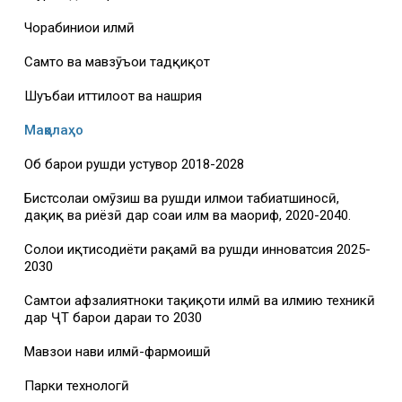
Чорабиниҳои илмӣ
Самтҳо ва мавзӯъҳои тадқиқот
Шуъбаи иттилоот ва нашрия
Мақолаҳо
Об барои рушди устувор 2018-2028
Бистсолаи омӯзиш ва рушди илмҳои табиатшиносӣ,
дақиқ ва риёзӣ дар соҳаи илм ва маориф, 2020-2040.
Солҳои иқтисодиёти рақамӣ ва рушди инноватсия 2025-
2030
Самтҳои афзалиятноки таҳқиқоти илмӣ ва илмию техникӣ
дар ҶТ барои дараи то 2030
Мавзҳои нави илмӣ-фармоишӣ
Парки технологӣ