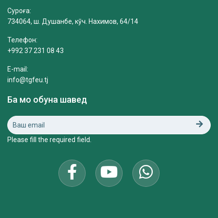
Суроға:
734064, ш. Душанбе, кӯч. Нахимов, 64/14
Телефон:
+992 37 231 08 43
E-mail:
info@tgfeu.tj
Ба мо обуна шавед
Please fill the required field.