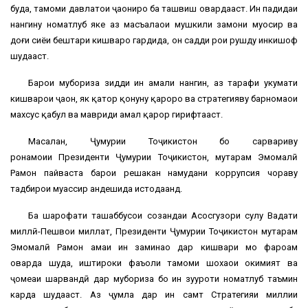
буда, тамоми давлатҳои ҷаҳониро ба ташвиш овардааст. Ин падидаи
нангину номатлуб яке аз масъалаҳои мушкили замони муосир ва
доғи сиёҳи бештари кишварҳо гардида, он садди роҳи рушду инкишоф
шудааст.
Барои мубориза зидди ин амали нангин, аз тарафи ҳукумати
кишварҳои ҷаҳон, як қатор қонуну қарорҳо ва стратегияву барномаҳои
махсус қабул ва мавриди амал қарор гирифтааст.
Масалан, Ҷумҳурии Тоҷикистон бо сарвариву
роҳнамоии Президенти Ҷумҳурии Тоҷикистон, муҳтарам Эмомалӣ
Раҳмон пайваста барои решакан намудани коррупсия чораву
тадбирҳои муассир андешида истодаанд.
Ба шарофати ташаббусҳои созандаи Асосгузори сулҳу Ваҳдати
миллӣ-Пешвои миллат, Президенти Ҷумҳурии Тоҷикистон муҳтарам
Эмомалӣ Раҳмон ҳамаи ин заминаҳо дар кишвари мо фароҳам
оварда шуда, иштироки фаъоли тамоми шохаҳои ҳокимият ва
ҷомеаи шаҳрвандӣ дар мубориза бо ин зуҳуроти номатлуб таъмин
карда шудааст. Аз ҷумла дар ин самт Стратегияи миллии