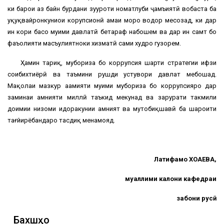
ки барои аз байн бурдани зуҳуроти номатлуби ҷамъиятӣ вобаста ба
ҳуқуқвайронкуниҳои корупсионӣ ҳамаи моро водор месозад, ки дар
ин кори басо муҳими давлатӣ бетараф набошем ва дар ин самт бо
фаъолияти масъулиятноки хизматӣ саҳми худро гузорем.
Ҳамин тариқ, мубориза бо коррупсия шарти стратегии ҳифзи
соҳибихтиёрӣ ва таъмини рушди устувори давлат мебошад.
Мақолаи мазкур аҳамияти муҳими мубориза бо коррупсияро дар
заминаи амнияти миллӣ таъкид мекунад ва зарурати такмили
доимии низоми идоракунии амният ва мутобиқшавӣ ба шароити
тағйирёбандаро тасдиқ менамояд.
Латифамо ХОҶАЕВА,
муаллими калони кафедраи
забони русӣ
Бахшҳо