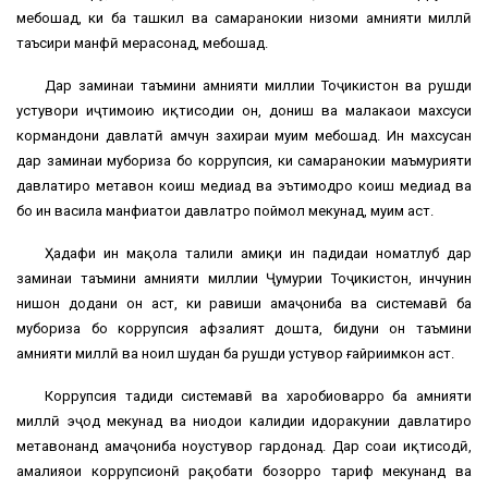
мебошад, ки ба ташкил ва самаранокии низоми амнияти миллӣ
таъсири манфӣ мерасонад, мебошад.
Дар заминаи таъмини амнияти миллии Тоҷикистон ва рушди
устувори иҷтимоию иқтисодии он, дониш ва малакаҳои махсуси
кормандони давлатӣ ҳамчун захираи муҳим мебошад. Ин махсусан
дар заминаи мубориза бо коррупсия, ки самаранокии маъмурияти
давлатиро метавон коҳиш медиҳад ва эътимодро коҳиш медиҳад ва
бо ин васила манфиатҳои давлатро поймол мекунад, муҳим аст.
Ҳадафи ин мақола таҳлили амиқи ин падидаи номатлуб дар
заминаи таъмини амнияти миллии Ҷумҳурии Тоҷикистон, инчунин
нишон додани он аст, ки равиши ҳамаҷониба ва системавӣ ба
мубориза бо коррупсия афзалият дошта, бидуни он таъмини
амнияти миллӣ ва ноил шудан ба рушди устувор ғайриимкон аст.
Коррупсия таҳдиди системавӣ ва харобиоварро ба амнияти
миллӣ эҷод мекунад ва ниҳодҳои калидии идоракунии давлатиро
метавонанд ҳамаҷониба ноустувор гардонад. Дар соҳаи иқтисодӣ,
амалияҳои коррупсионӣ рақобати бозорро таҳриф мекунанд ва