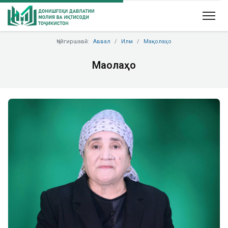
Ҷойгиршавӣ:
Аввал
Илм
Мақолаҳо
Мақолаҳо