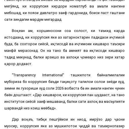
мегӯянд, ки коррупсия кирдори номатлуб ва амали нангине
мебошад, ки пояҳои давлатро заиф гардонида, боиси паст гаштани
сатҳи зиндагии мардум мегардад.
Воқеан ҳам, коршиносони соҳа солҳост, ки таъкид карда
истодаанд, ки коррупсия яке аз хатарноктарин падидаҳои иҷтимоӣ
буда, ба сохторҳои сиёсӣ, иқтисодӣ ва иҷтимоии кишварҳо таъсири
манфӣ мерасонад. Он на танҳо ба амният ва иқтисоди кишварҳо
таҳдид мекунад, балки арзишҳо ва ахлоқи ҷомеаро низ зери хатар
қарор додааст.
“Transparency International” ташкилоти байналмилалии
мубориза бо коррупсия баъди таҳқиқоту таҳлилҳои солҳои зиёди худ,
зимни як гузориши худ соли 2026 вобаста ба ин амали нангин чунин
баён доштааст: «Дар кишварҳое, ки коррупсия паҳн шудааст, на танҳо
институтҳои сиёсӣ заиф мешаванд, балки сатҳи ахлоқ ва масъулияти
шаҳрвандӣ низ коҳиш меёбад».
Дар воқеъ, тибқи пешгӯйиҳои ин ниҳод, имрӯзҳо дар ҷаҳони
муосир, коррупсия яке аз мушкилотҳои ҷиддӣ ва таъхирнопазир