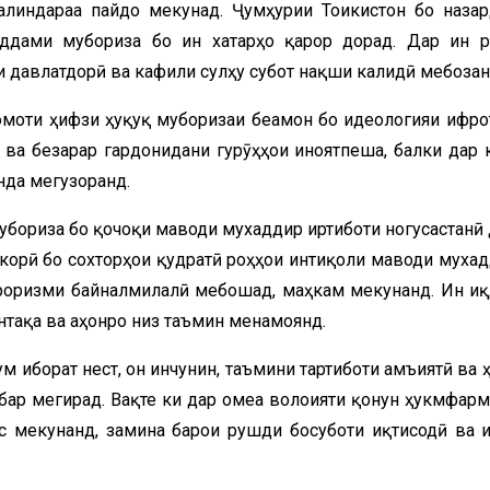
алиндараҷа пайдо мекунад. Ҷумҳурии Тоҷикистон бо наза
ддами мубориза бо ин хатарҳо қарор дорад. Дар ин р
и давлатдорӣ ва кафили сулҳу субот нақши калидӣ мебозан
омоти ҳифзи ҳуқуқ муборизаи беамон бо идеологияи ифро
ва безарар гардонидани гурӯҳҳои ҷиноятпеша, балки дар 
нда мегузоранд.
убориза бо қочоқи маводи мухаддир иртиботи ногусастанӣ 
корӣ бо сохторҳои қудратӣ роҳҳои интиқоли маводи мухад
рроризми байналмилалӣ мебошад, маҳкам мекунанд. Ин и
нтақа ва ҷаҳонро низ таъмин менамоянд.
м иборат нест, он инчунин, таъмини тартиботи ҷамъиятӣ ва 
 бар мегирад. Вақте ки дар ҷомеа волоияти қонун ҳукмфарм
с мекунанд, замина барои рушди босуботи иқтисодӣ ва и