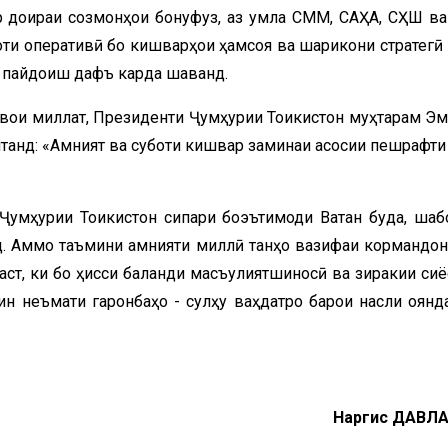
р доираи созмонҳои бонуфуз, аз ҷумла СММ, САҲА, СҲШ в
оти оперативӣ бо кишварҳои ҳамсоя ва шарикони стратегӣ
и пайдоиш дафъ карда шаванд.
швои миллат, Президенти Ҷумҳурии Тоҷикистон муҳтарам Э
танд: «Амният ва суботи кишвар заминаи асосии пешрафти
Ҷумҳурии Тоҷикистон сипари боэътимоди Ватан буда, шаб
. Аммо таъмини амнияти миллӣ танҳо вазифаи кормандон
 аст, ки бо ҳисси баланди масъулиятшиносӣ ва зиракии сиё
н неъмати гаронбаҳо - сулҳу ваҳдатро барои насли оянд
Наргис ДАВЛА