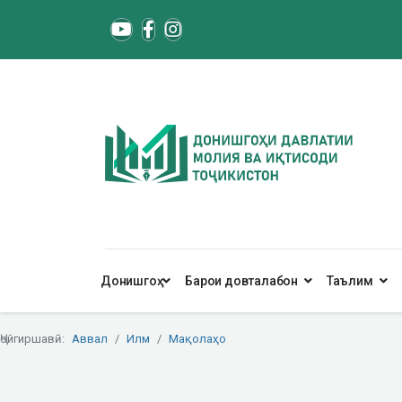
Донишгоҳ
Барои довталабон
Таълим
Ҷойгиршавӣ:
Аввал
Илм
Мақолаҳо