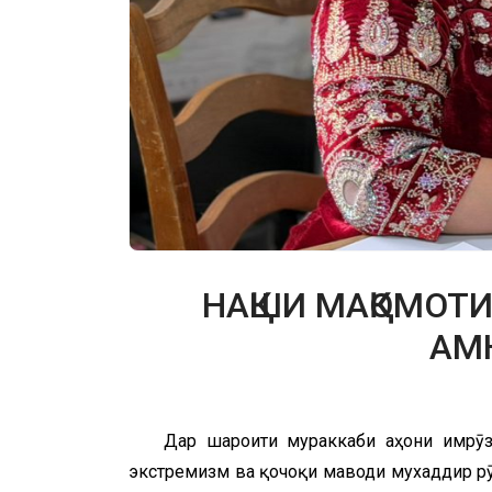
НАҚШИ МАҚОМОТИ
АМ
Дар шароити мураккаби ҷаҳони имрӯз
экстремизм ва қочоқи маводи мухаддир рӯ