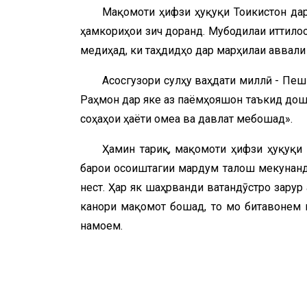
Мақомоти ҳифзи ҳуқуқи Тоҷикистон да
ҳамкориҳои зич доранд. Мубодилаи иттило
медиҳад, ки таҳдидҳо дар марҳилаи аввал
Асосгузори сулҳу ваҳдати миллӣ - Пе
Раҳмон дар яке аз паёмҳояшон таъкид дош
соҳаҳои ҳаёти ҷомеа ва давлат мебошад».
Ҳамин тариқ, мақомоти ҳифзи ҳуқуқи 
барои осоиштагии мардум талош мекунанд
нест. Ҳар як шаҳрванди ватандӯстро зарур
канори мақомот бошад, то мо битавонем и
намоем.