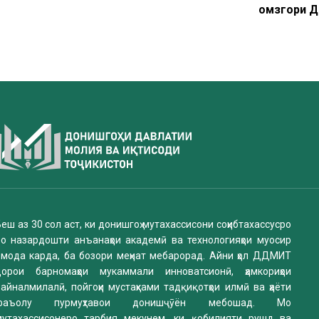
омӯзгори 
еш аз 30 сол аст, ки донишгоҳ мутахассисони соҳибтахассусро
бо назардошти анъанаҳои академӣ ва технологияҳои муосир
омода карда, ба бозори меҳнат мебарорад. Айни ҳол ДДМИТ
дорои барномаҳои мукаммали инноватсионӣ, ҳамкориҳои
айналмилалӣ, пойгоҳи мустаҳками тадқиқотҳои илмӣ ва ҳаёти
фаъолу пурмуҳтавои донишҷӯён мебошад. Мо
мутахассисонеро тарбия мекунем, ки қобилияти рушд ва