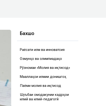
Бахшҳо
Раёсати илм ва инноватсия
Озмунҳо ва олимпиадаҳо
Рӯзномаи «Молия ва иқтисод»
Маҷаллаҳои илмии донишгоҳ
Паёми молия ва иқтисод
Шуъбаи омодакунии кадрҳои
илмӣ ва илмӣ-педагогӣ