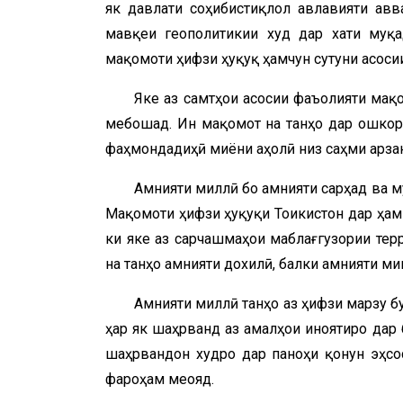
як давлати соҳибистиқлол авлавияти авв
мавқеи геополитикии худ дар хати муқа
мақомоти ҳифзи ҳуқуқ ҳамчун сутуни асоси
Яке аз самтҳои асосии фаъолияти мақ
мебошад. Ин мақомот на танҳо дар ошкор 
фаҳмондадиҳӣ миёни аҳолӣ низ саҳми арза
Амнияти миллӣ бо амнияти сарҳад ва м
Мақомоти ҳифзи ҳуқуқи Тоҷикистон дар ҳам
ки яке аз сарчашмаҳои маблағгузории те
на танҳо амнияти дохилӣ, балки амнияти ми
Амнияти миллӣ танҳо аз ҳифзи марзу бу
ҳар як шаҳрванд аз амалҳои ҷиноятиро дар
шаҳрвандон худро дар паноҳи қонун эҳсо
фароҳам меояд.