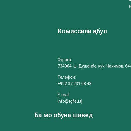
Комиссияи қабул
Суроға:
734064, ш. Душанбе, кӯч. Нахимов, 64
Телефон:
+992 37 231 08 43
E-mail:
info@tgfeu.tj
Ба мо обуна шавед