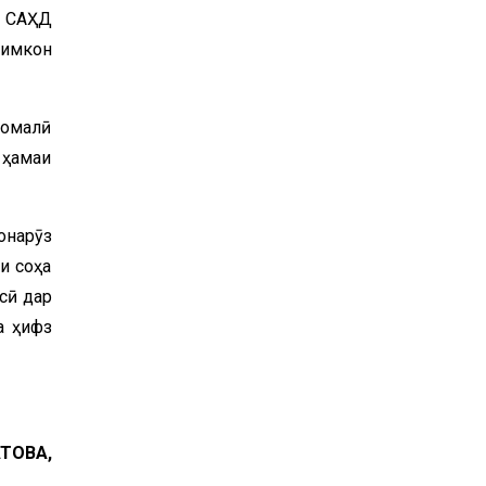
а САҲД
 имкон
момалӣ
 ҳамаи
онарӯз
и соҳа
сӣ дар
а ҳифз
ТОВА,