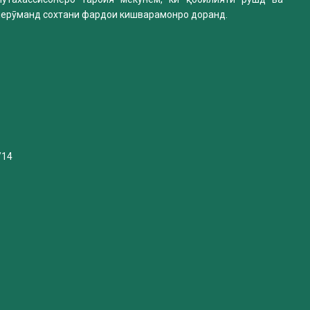
нерӯманд сохтани фардои кишварамонро доранд.
/14