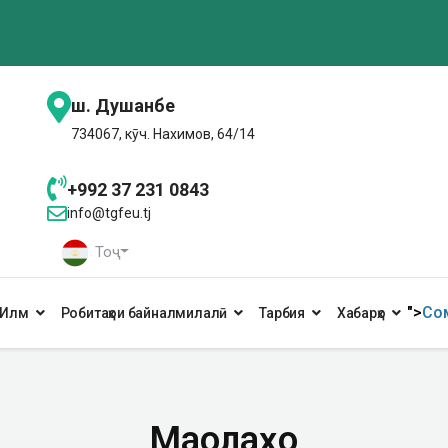
ш. Душанбе
734067, кӯч. Нахимов, 64/14
+992 37 231 0843
info@tgfeu.tj
Тоҷ
">
Сом
Илм
Робитаҳои байналмилалӣ
Тарбия
Хабарҳо
Мақолаҳо