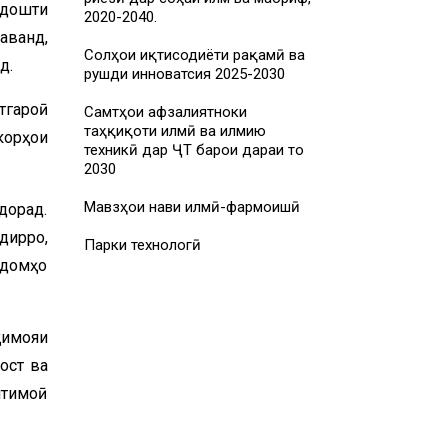
рдошти
2020-2040.
аванд,
Солҳои иқтисодиёти рақамӣ ва
д.
рушди инноватсия 2025-2030
тгароӣ
Самтҳои афзалиятноки
таҳқиқоти илмӣ ва илмию
корҳои
техникӣ дар ҶТ барои дараи то
2030
Мавзҳои нави илмӣ-фармоишӣ
дорад.
дирро,
Парки технологӣ
қдомҳо
ҳимояи
ост ва
ҷтимоӣ