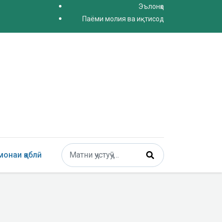
Эълонҳо
Паёми молия ва иқтисод
Поиск
онаи қаблӣ
Type 2 or more characters for results.