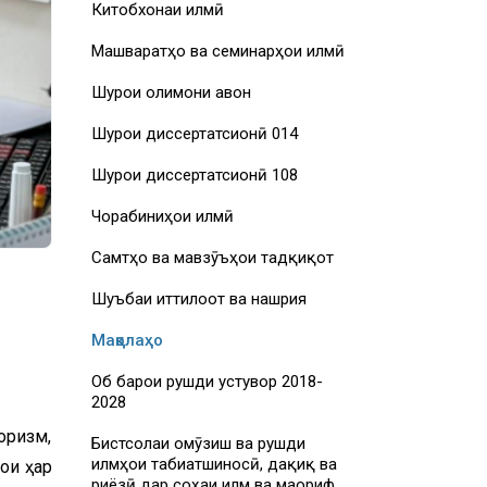
Китобхонаи илмӣ
Машваратҳо ва семинарҳои илмӣ
Шурои олимони ҷавон
Шурои диссертатсионӣ 014
Шурои диссертатсионӣ 108
Чорабиниҳои илмӣ
Самтҳо ва мавзӯъҳои тадқиқот
Шуъбаи иттилоот ва нашрия
Мақолаҳо
Об барои рушди устувор 2018-
2028
оризм,
Бистсолаи омӯзиш ва рушди
илмҳои табиатшиносӣ, дақиқ ва
ои ҳар
риёзӣ дар соҳаи илм ва маориф,