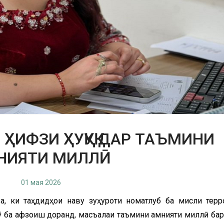
 ҲИФЗИ ҲУҚУҚ ДАР ТАЪМИНИ
НИЯТИ МИЛЛӢ
01 мая 2026
а, ки таҳдидҳои наву зуҳуроти номатлуб ба мисли терр
 ба афзоиш доранд, масъалаи таъмини амнияти миллӣ бар