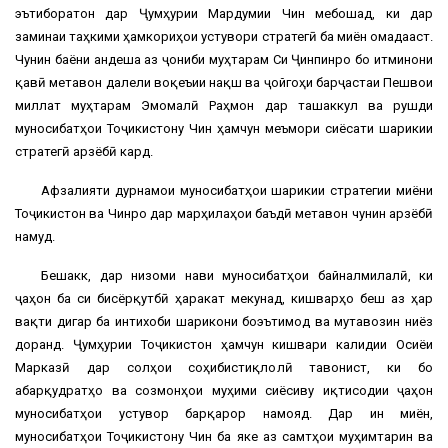
эътиборатон дар Ҷумҳурии Мардумии Чин мебошад, ки дар
заминаи таҳкими ҳамкориҳои устувори стратегӣ ба миён омадааст.
Чунин баёни андеша аз ҷониби муҳтарам Си Ҷинпинро бо итминони
қавӣ метавон далели воқеъии нақш ва ҷойгоҳи барҷастаи Пешвои
миллат муҳтарам Эмомалӣ Раҳмон дар ташаккул ва рушди
муносибатҳои Тоҷикистону Чин ҳамчун меъмори сиёсати шарикии
стратегӣ арзёбӣ кард.
Афзалияти дурнамои муносибатҳои шарикии стратегии миёни
Тоҷикистон ва Чинро дар марҳилаҳои баъдӣ метавон чунин арзёбӣ
намуд.
Бешакк, дар низоми нави муносибатҳои байналмилалӣ, ки
ҷаҳон ба сӯи бисёрқутбӣ ҳаракат мекунад, кишварҳо беш аз ҳар
вақти дигар ба интихоби шарикони боэътимод ва мутавозин ниёз
доранд. Ҷумҳурии Тоҷикистон ҳамчун кишвари калидии Осиёи
Марказӣ дар солҳои соҳибистиқлолӣ тавонист, ки бо
абарқудратҳо ва созмонҳои муҳими сиёсиву иқтисодии ҷаҳон
муносибатҳои устувор барқарор намояд. Дар ин миён,
муносибатҳои Тоҷикистону Чин ба яке аз самтҳои муҳимтарин ва