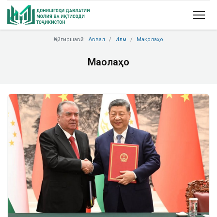
Ҷойгиршавӣ:
Аввал
Илм
Мақолаҳо
Мақолаҳо