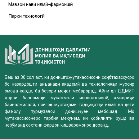
Мавзҳои нави илмӣ-фармоишӣ
Парки технологӣ
Беш аз 30 сол аст, ки донишгоҳ мутахассисони соҳибтахассусро
бо назардошти анъанаҳои академӣ ва технологияҳои муосир
омода карда, ба бозори меҳнат мебарорад. Айни ҳол ДДМИТ
дорои барномаҳои мукаммали инноватсионӣ, ҳамкориҳои
байналмилалӣ, пойгоҳи мустаҳками тадқиқотҳои илмӣ ва ҳаёти
фаъолу пурмуҳтавои донишҷӯён мебошад. Мо
мутахассисонеро тарбия мекунем, ки қобилияти рушд ва
нерӯманд сохтани фардои кишварамонро доранд.