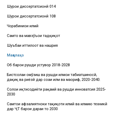
Шурои диссертатсионӣ 014
Шурои диссертатсионӣ 108
Чорабиниҳои илмӣ
Самтҳо ва мавзӯъҳои тадқиқот
Шуъбаи иттилоот ва нашрия
Мақолаҳо
Об барои рушди устувор 2018-2028
Бистсолаи омӯзиш ва рушди илмҳои табиатшиносӣ,
дақиқ ва риёзӣ дар соҳаи илм ва маориф, 2020-2040.
Солҳои иқтисодиёти рақамӣ ва рушди инноватсия 2025-
2030
Самтҳои афзалиятноки таҳқиқоти илмӣ ва илмию техникӣ
дар ҶТ барои дараи то 2030