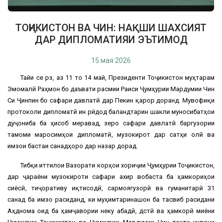
ТОҶИКИСТОН ВА ЧИН: НАҚШИ ШАХСИЯТ
ДАР ДИПЛОМАТИЯИ ЭЪТИМОД
15 мая 2026
Тайи се рӯз, аз 11 то 14 май, Президенти Тоҷикистон муҳтарам
Эмомалӣ Раҳмон бо даъвати расмии Раиси Ҷумҳурии Мардумии Чин
Си Ҷинпин бо сафари давлатӣ дар Пекин қарор доранд. Мувофиқи
протоколи дипломатӣ ин рӯйдод баландтарин шакли муносибатҳои
дуҷониба ба ҳисоб меравад, зеро сафари давлатӣ баргузории
тамоми маросимҳои дипломатӣ, музокирот дар сатҳи олӣ ва
имзои бастаи санадҳоро дар назар дорад.
Тибқи иттилои Вазорати корҳои хориҷии Ҷумҳурии Тоҷикистон,
дар ҷараёни музокироти сафари ахир вобаста ба ҳамкориҳои
сиёсӣ, тиҷоративу иқтисодӣ, сармоягузорӣ ва гуманитарӣ 31
санад ба имзо расиданд, ки муҳимтаринашон ба тасвиб расидани
Аҳднома оид ба ҳамҷавории неку абадӣ, дӯстӣ ва ҳамкорӣ миёни