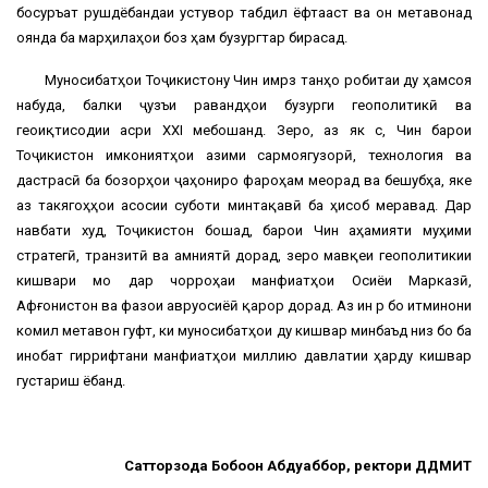
босуръат рушдёбандаи устувор табдил ёфтааст ва он метавонад
оянда ба марҳилаҳои боз ҳам бузургтар бирасад.
Муносибатҳои Тоҷикистону Чин имрӯз танҳо робитаи ду ҳамсоя
набуда, балки ҷузъи равандҳои бузурги геополитикӣ ва
геоиқтисодии асри XXI мебошанд. Зеро, аз як сӯ, Чин барои
Тоҷикистон имкониятҳои азими сармоягузорӣ, технология ва
дастрасӣ ба бозорҳои ҷаҳониро фароҳам меорад ва бешубҳа, яке
аз такягоҳҳои асосии суботи минтақавӣ ба ҳисоб меравад. Дар
навбати худ, Тоҷикистон бошад, барои Чин аҳамияти муҳими
стратегӣ, транзитӣ ва амниятӣ дорад, зеро мавқеи геополитикии
кишвари мо дар чорроҳаи манфиатҳои Осиёи Марказӣ,
Афғонистон ва фазои авруосиёӣ қарор дорад. Аз ин рӯ бо итминони
комил метавон гуфт, ки муносибатҳои ду кишвар минбаъд низ бо ба
инобат гиррифтани манфиатҳои миллию давлатии ҳарду кишвар
густариш ёбанд.
Сатторзода Бобоҷон Абдуҷаббор, ректори ДДМИТ