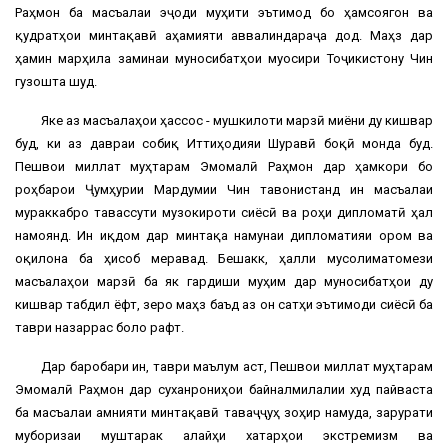
Раҳмон ба масъалаи эҷоди муҳити эътимод бо ҳамсоягон ва
қудратҳои минтақавӣ аҳамияти аввалиндараҷа дод. Маҳз дар
ҳамин марҳила заминаи муносибатҳои муосири Тоҷикистону Чин
гузошта шуд.
Яке аз масъалаҳои ҳассос - мушкилоти марзӣ миёни ду кишвар
буд, ки аз давраи собиқ Иттиҳодияи Шуравӣ боқӣ монда буд.
Пешвои миллат муҳтарам Эмомалӣ Раҳмон дар ҳамкори бо
роҳбарои Ҷумҳурии Мардумии Чин тавонистанд ин масъалаи
мураккабро тавассути музокироти сиёсӣ ва роҳи дипломатӣ ҳал
намоянд. Ин иқдом дар минтақа намунаи дипломатияи ором ва
оқилона ба ҳисоб меравад. Бешакк, ҳалли мусолиматомези
масъалаҳои марзӣ ба як гардиши муҳим дар муносибатҳои ду
кишвар табдил ёфт, зеро маҳз баъд аз он сатҳи эътимоди сиёсӣ ба
таври назаррас боло рафт.
Дар баробари ин, таври маълум аст, Пешвои миллат муҳтарам
Эмомалӣ Раҳмон дар суханрониҳои байналмилалии худ пайваста
ба масъалаи амнияти минтақавӣ таваҷҷуҳ зоҳир намуда, зарурати
муборизаи муштарак алайҳи хатарҳои экстремизм ва