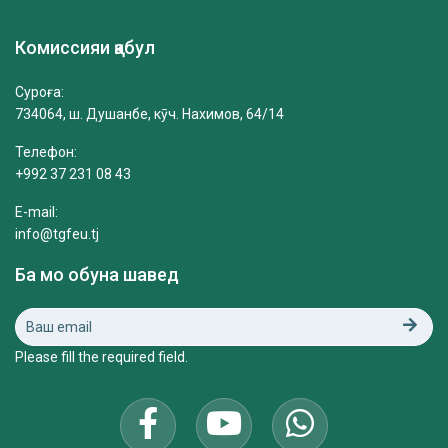
Комиссияи қабул
Суроға:
734064, ш. Душанбе, кӯч. Нахимов, 64/14
Телефон:
+992 37 231 08 43
E-mail:
info@tgfeu.tj
Ба мо обуна шавед
Please fill the required field.