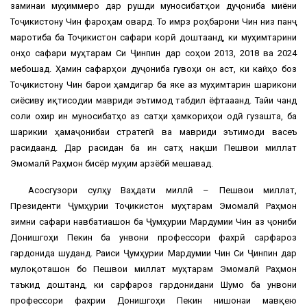
заминаи муҳиммеро дар рушди муносибатҳои дуҷониба миёни
Тоҷикистону Чин фароҳам овард. То имрӯз роҳбарони Чин низ панҷ
маротиба ба Тоҷикистон сафари корӣ доштаанд, ки муҳимтарини
онҳо сафари муҳтарам Си Ҷинпин дар соҳои 2013, 2018 ва 2024
мебошад. Ҳамин сафарҳои дуҷониба гувоҳи он аст, ки кайҳо боз
Тоҷикистону Чин барои ҳамдигар ба яке аз муҳимтарин шарикони
сиёсиву иқтисодии мавриди эътимод табдил ёфтааанд. Тайи чанд
соли охир ин муносибатҳо аз сатҳи ҳамкориҳои одӣ гузашта, ба
шарикии ҳамаҷонибаи стратегӣ ва мавриди эътимоди васеъ
расидаанд. Дар расидан ба ин сатҳ нақши Пешвои миллат
Эмомалӣ Раҳмон бисёр муҳим арзёбӣ мешавад.
Асосгузори сулҳу Ваҳдати миллӣ – Пешвои миллат,
Президенти Ҷумҳурии Тоҷикистон муҳтарам Эмомалӣ Раҳмон
зимни сафари навбатиашон ба Ҷумҳурии Мардумии Чин аз ҷониби
Донишгоҳи Пекин ба унвони профессори фахрӣ сарфароз
гардонида шуданд. Раиси Ҷумҳурии Мардумии Чин Си Ҷинпин дар
мулоқоташон бо Пешвои миллат муҳтарам Эмомалӣ Раҳмон
таъкид доштанд, ки сарфароз гардонидани Шумо ба унвони
профессори фахрии Донишгоҳи Пекин нишонаи мавқею