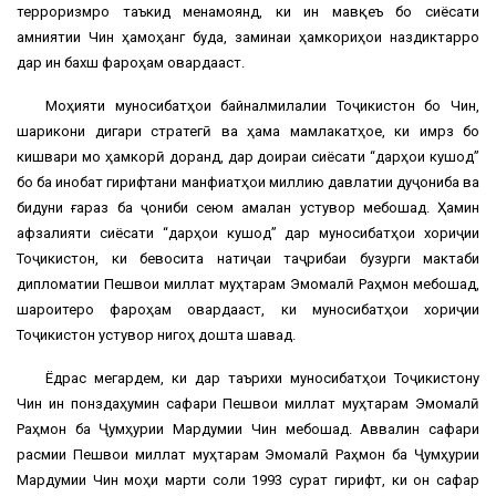
терроризмро таъкид менамоянд, ки ин мавқеъ бо сиёсати
амниятии Чин ҳамоҳанг буда, заминаи ҳамкориҳои наздиктарро
дар ин бахш фароҳам овардааст.
Моҳияти муносибатҳои байналмилалии Тоҷикистон бо Чин,
шарикони дигари стратегӣ ва ҳама мамлакатҳое, ки имрӯз бо
кишвари мо ҳамкорӣ доранд, дар доираи сиёсати “дарҳои кушод”
бо ба инобат гирифтани манфиатҳои миллию давлатии дуҷониба ва
бидуни ғараз ба ҷониби сеюм амалан устувор мебошад. Ҳамин
афзалияти сиёсати “дарҳои кушод” дар муносибатҳои хориҷии
Тоҷикистон, ки бевосита натиҷаи таҷрибаи бузурги мактаби
дипломатии Пешвои миллат муҳтарам Эмомалӣ Раҳмон мебошад,
шароитеро фароҳам овардааст, ки муносибатҳои хориҷии
Тоҷикистон устувор нигоҳ дошта шавад.
Ёдрас мегардем, ки дар таърихи муносибатҳои Тоҷикистону
Чин ин понздаҳумин сафари Пешвои миллат муҳтарам Эмомалӣ
Раҳмон ба Ҷумҳурии Мардумии Чин мебошад. Аввалин сафари
расмии Пешвои миллат муҳтарам Эмомалӣ Раҳмон ба Ҷумҳурии
Мардумии Чин моҳи марти соли 1993 сурат гирифт, ки он сафар