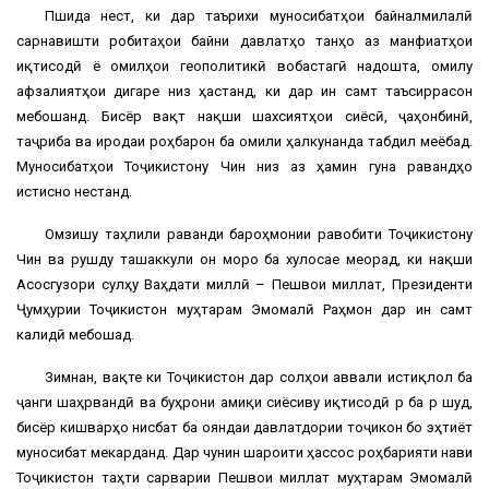
Пӯшида нест, ки дар таърихи муносибатҳои байналмилалӣ
сарнавишти робитаҳои байни давлатҳо танҳо аз манфиатҳои
иқтисодӣ ё омилҳои геополитикӣ вобастагӣ надошта, омилу
афзалиятҳои дигаре низ ҳастанд, ки дар ин самт таъсиррасон
мебошанд. Бисёр вақт нақши шахсиятҳои сиёсӣ, ҷаҳонбинӣ,
таҷриба ва иродаи роҳбарон ба омили ҳалкунанда табдил меёбад.
Муносибатҳои Тоҷикистону Чин низ аз ҳамин гуна равандҳо
истисно нестанд.
Омӯзишу таҳлили раванди бароҳмонии равобити Тоҷикистону
Чин ва рушду ташаккули он моро ба хулосае меорад, ки нақши
Асосгузори сулҳу Ваҳдати миллӣ – Пешвои миллат, Президенти
Ҷумҳурии Тоҷикистон муҳтарам Эмомалӣ Раҳмон дар ин самт
калидӣ мебошад.
Зимнан, вақте ки Тоҷикистон дар солҳои аввали истиқлол ба
ҷанги шаҳрвандӣ ва буҳрони амиқи сиёсиву иқтисодӣ рӯ ба рӯ шуд,
бисёр кишварҳо нисбат ба ояндаи давлатдории тоҷикон бо эҳтиёт
муносибат мекарданд. Дар чунин шароити ҳассос роҳбарияти нави
Тоҷикистон таҳти сарварии Пешвои миллат муҳтарам Эмомалӣ