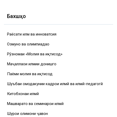
Бахшҳо
Раёсати илм ва инноватсия
Озмунҳо ва олимпиадаҳо
Рӯзномаи «Молия ва иқтисод»
Маҷаллаҳои илмии донишгоҳ
Паёми молия ва иқтисод
Шуъбаи омодакунии кадрҳои илмӣ ва илмӣ-педагогӣ
Китобхонаи илмӣ
Машваратҳо ва семинарҳои илмӣ
Шурои олимони ҷавон