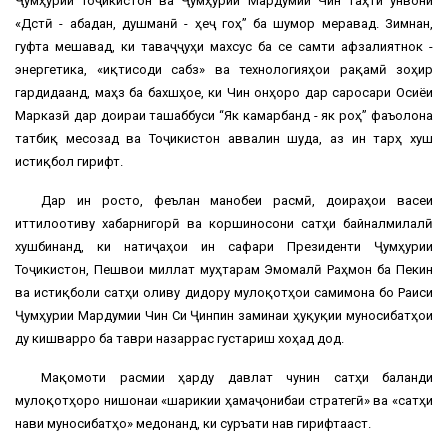
Ҷумҳурии Тоҷикистон ва Ҷумҳурии Мардумии Чин таҳти унвони
«Дӯстӣ - абадан, душманӣ - ҳеҷ гоҳ” ба шумор меравад. Зимнан,
гуфта мешавад, ки таваҷҷуҳи махсус ба се самти афзалиятнок -
энергетика, «иқтисоди сабз» ва технологияҳои рақамӣ зоҳир
гардидаанд, маҳз ба бахшҳое, ки Чин онҳоро дар саросари Осиёи
Марказӣ дар доираи ташаббуси “Як камарбанд - як роҳ” фаъолона
татбиқ месозад ва Тоҷикистон аввалин шуда, аз ин тарҳ хуш
истиқбол гирифт.
Дар ин росто, феълан манобеи расмӣ, доираҳои васеи
иттилоотиву хабарнигорӣ ва коршиносони сатҳи байналмилалӣ
хушбинанд, ки натиҷаҳои ин сафари Президенти Ҷумҳурии
Тоҷикистон, Пешвои миллат муҳтарам Эмомалӣ Раҳмон ба Пекин
ва истиқболи сатҳи оливу дидору мулоқотҳои самимона бо Раиси
Ҷумҳурии Мардумии Чин Си Ҷинпин заминаи ҳуқуқии муносибатҳои
ду кишварро ба таври назаррас густариш хоҳад дод.
Мақомоти расмии ҳарду давлат чунин сатҳи баланди
мулоқотҳоро нишонаи «шарикии ҳамаҷонибаи стратегӣ» ва «сатҳи
нави муносибатҳо» медонанд, ки суръати нав гирифтааст.