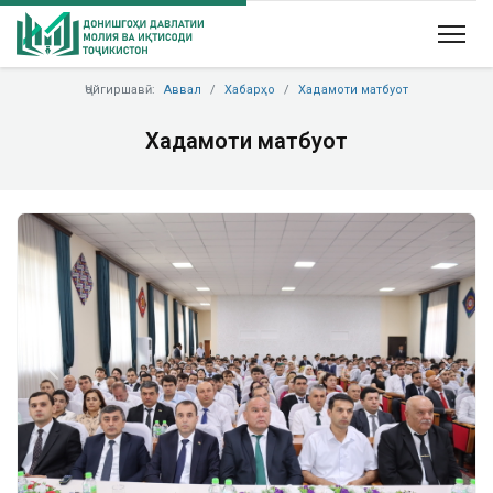
Ҷойгиршавӣ:
Аввал
Хабарҳо
Хадамоти матбуот
Хадамоти матбуот
Previous
Next