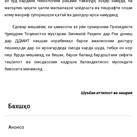
аз худ кардани технологияи рақамӣ таваҷҷуҳ зоҳир намуда, ба
масъулин ҷиҳати ҳалли масъалаҳои ҷойдошта ва пешрафти соҳаи
илму маориф супоришҳои қатъӣ ва дахлдор ироа намуданд.
Ёдовар мешавем, ки ҳамасола аз рӯйи суханронии Президенти
Ҷумҳурии Тоҷикистон муҳтарам Эмомалӣ Раҳмон дар Рӯзи дониш
дар ДДМИТ нақшаи чорабиниҳо барои амалисозии дастуру
пешниҳоди дар он ироагардида омода карда шуда, тибқи он кор
пеш бурда мешавад, ки бешак, барои баланд бардоштани сифати
таҳсилот ва омодасозии кадрҳои баландихтисос мусоидати
бевосита менамояд.
Шуъбаи иттилоот ва нашрия
Бахшҳо
Анонсҳо