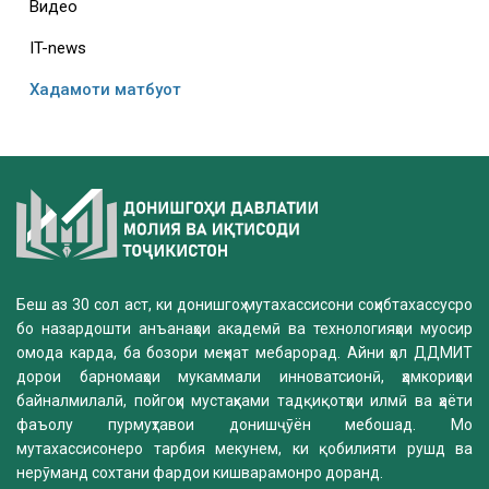
Видео
IT-news
Хадамоти матбуот
Беш аз 30 сол аст, ки донишгоҳ мутахассисони соҳибтахассусро
бо назардошти анъанаҳои академӣ ва технологияҳои муосир
омода карда, ба бозори меҳнат мебарорад. Айни ҳол ДДМИТ
дорои барномаҳои мукаммали инноватсионӣ, ҳамкориҳои
байналмилалӣ, пойгоҳи мустаҳками тадқиқотҳои илмӣ ва ҳаёти
фаъолу пурмуҳтавои донишҷӯён мебошад. Мо
мутахассисонеро тарбия мекунем, ки қобилияти рушд ва
нерӯманд сохтани фардои кишварамонро доранд.