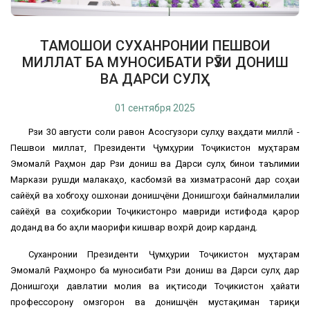
ТАМОШОИ СУХАНРОНИИ ПЕШВОИ
МИЛЛАТ БА МУНОСИБАТИ РӮЗИ ДОНИШ
ВА ДАРСИ СУЛҲ
01 сентября 2025
Рӯзи 30 августи соли равон Асосгузори сулҳу ваҳдати миллӣ -
Пешвои миллат, Президенти Ҷумҳурии Тоҷикистон муҳтарам
Эмомалӣ Раҳмон дар Рӯзи дониш ва Дарси сулҳ бинои таълимии
Маркази рушди малакаҳо, касбомӯзӣ ва хизматрасонӣ дар соҳаи
сайёҳӣ ва хобгоҳу ошхонаи донишҷӯёни Донишгоҳи байналмилалии
сайёҳӣ ва соҳибкории Тоҷикистонро мавриди истифода қарор
доданд ва бо аҳли маорифи кишвар вохӯрӣ доир карданд.
Суханронии Президенти Ҷумҳурии Тоҷикистон муҳтарам
Эмомалӣ Раҳмонро ба муносибати Рӯзи дониш ва Дарси сулҳ дар
Донишгоҳи давлатии молия ва иқтисоди Тоҷикистон ҳайати
профессорону омӯзгорон ва донишҷӯён мустақиман тариқи