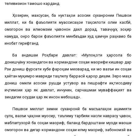
телевизион тамошо карданд.
Ҳозирин, махсусан, ба нуктаҳои асосии суханронии Пешвои
миллат, ки ба фаъолияти муассисаҳои таҳсилоти олии касбӣ,
омӯзгорон ва илмомӯзии ҷавонон дахл дорад, таваҷҷуҳ зоҳир
намуда, онро барои фаъолияти минбаъдаи худ ҳамчун раҳнамо ба
инобат гирифтанд.
Ба андешаи Роҳбари давлат: «Мулоқоти ҳарсола бо
донишҷӯёну хонандагон ва кормандони соҳаи маорифи кишвар дар
Рӯзи дониш фурсати хубе фароҳам меоварад, ки мо вазъи ин соҳаи
ҳаётан муҳимро мавриди таҳлилу баррасӣ қарор диҳем. Зеро маҳз
дониш омили асосии рушди устувор ва пешрафти иқтисодиву
иҷтимоии ҳар як давлат, инчунин, сарчашмаи муваффақият ва
зиндагии осудаи ҳар як инсон мебошад».
Пешвои миллат зимни суханронӣ ба масъалаҳои аҳамияти
сулҳ, вазъи ҷаҳони муосир, таълиму тарбияи насли наврасу ҷавон,
маблағгузорӣ ба соҳаи маориф, баланд бардоштани музди маоши
омӯзгорон ва дигар кормандони соҳаи илму маориф, забономӯзӣ ва