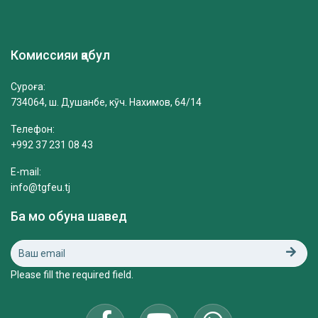
Комиссияи қабул
Суроға:
734064, ш. Душанбе, кӯч. Нахимов, 64/14
Телефон:
+992 37 231 08 43
E-mail:
info@tgfeu.tj
Ба мо обуна шавед
Please fill the required field.