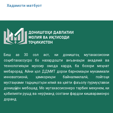
Хадамоти матбуот
Беш аз 30 сол аст, ки донишгоҳ мутахассисони
соҳибтахассусро бо назардошти анъанаҳои академӣ ва
технологияҳои муосир омода карда, ба бозори меҳнат
мебарорад. Айни ҳол ДДМИТ дорои барномаҳои мукаммали
инноватсионӣ, ҳамкориҳои байналмилалӣ, пойгоҳи
мустаҳками тадқиқотҳои илмӣ ва ҳаёти фаъолу пурмуҳтавои
донишҷӯён мебошад. Мо мутахассисонеро тарбия мекунем, ки
қобилияти рушд ва нерӯманд сохтани фардои кишварамонро
доранд.