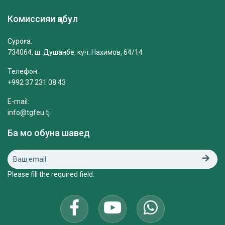
Комиссияи қабул
Суроға:
734064, ш. Душанбе, кӯч. Нахимов, 64/14
Телефон:
+992 37 231 08 43
E-mail:
info@tgfeu.tj
Ба мо обуна шавед
Please fill the required field.