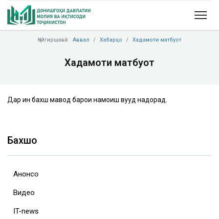
Ҷойгиршавӣ:
Аввал
Хабарҳо
Хадамоти матбуот
Хадамоти матбуот
Дар ин бахш мавод барои намоиш вуҷуд надорад.
Бахшҳо
Анонсҳо
Видео
IT-news