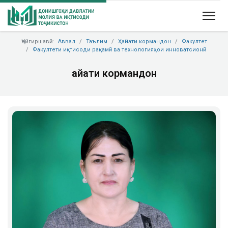
Ҷойгиршавӣ:
Аввал
Таълим
Ҳайати кормандон
Факултет
Факултети иқтисоди рақамӣ ва технологияҳои инноватсионӣ
Ҳайати кормандон