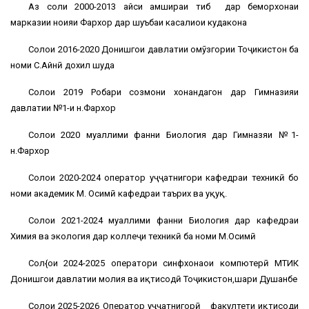
Аз соли 2000-2013 ҳайси ҳамшираи тиб дар беморхонаи
марказии ноҳияи Фархор дар шуъбаи касалиҳои кудакона
Солҳои 2016-2020 Донишгоҳи давлатии омӯзгории Тоҷикистон ба
номи С.Айнӣ дохил шуда
Солҳои 2019 Роҳбари созмони хонандагон дар Гимназияи
давлатии №1-и н.Фархор
Солҳои 2020 муаллими фанни Биология дар Гимназяи №1-
н.Фархор
Солҳои 2020-2024 оператор ҳуҷҷатнигори кафедраи техникӣ бо
номи академик М. Осимӣ кафедраи таърих ва ҳуқуқ.
Солҳои 2021-2024 муаллими фанни Биология дар кафедраи
Химия ва экология дар коллеҷи техникӣ ба номи М.Осимӣ
Сол{ои 2024-2025 оператори синфхонаҳои компютерӣ МТИК
Донишгоҳи давлатии молия ва иқтисодӣ Тоҷикистон,шаҳри Душанбе
Солҳои 2025-2026 Оператор ҳуҷҷатнигорӣ факултети иқтисоди