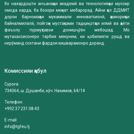
бо назардошти анъанаҳои академӣ ва технологияҳои муосир
омода карда, ба бозори меҳнат мебарорад. Айни ҳол ДДМИТ
дорои барномаҳои мукаммали инноватсионӣ, ҳамкориҳои
байналмилалӣ, пойгоҳи мустаҳками тадқиқотҳои илмӣ ва ҳаёти
фаъолу пурмуҳтавои донишҷӯён мебошад. Мо
мутахассисонеро тарбия мекунем, ки қобилияти рушд ва
нерӯманд сохтани фардои кишварамонро доранд.
Комиссияи қабул
Суроға:
734064, ш. Душанбе, кӯч. Нахимов, 64/14
Телефон:
+992 37 231 08 43
E-mail:
info@tgfeu.tj