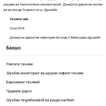
рақами ва технологияҳои инноватсионӣ Донишгоҳи давлатии молия
ва иқтисоди Тоҷикистон ш. Душанбе
Таҳсилот олӣ
Соли 2016
Донишгоҳи давлатии омӯзгории ба номи С.Айнӣ,шаҳри Душанбе
Бахшҳо
Раёсати таълим
Шуъбаи мониторинг ва идораи сифати таълим
Барномаҳои таълимӣ
Ҷадвали дарсҳо
Шуъбаи таҷрибаомӯзӣ ва рушди касбият