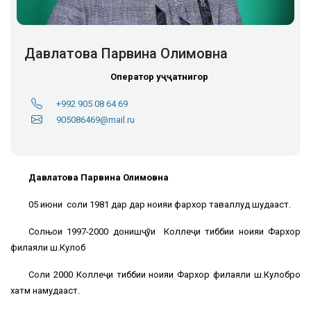
Давлатова Парвина Олимовна
Оператор ҳуҷҷатнигор
+992 905 08 64 69
905086469@mail.ru
Давлатова Парвина Олимовна
05 июни соли 1981 дар дар ноҳияи фархор таваллуд шудааст.
Солњои 1997-2000 донишҷўи Коллеҷи тиббии ноҳияи Фархор
филаяли ш.Кулоб
Соли 2000 Коллеҷи тиббии ноҳияи Фархор филаяли ш.Кулобро
хатм намудааст.