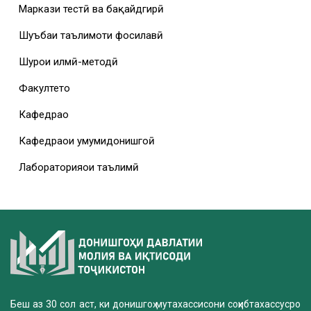
Маркази тестӣ ва бақайдгирӣ
Шуъбаи таълимоти фосилавӣ
Шурои илмӣ-методӣ
Факултетҳо
Кафедраҳо
Кафедраҳои умумидонишгоҳӣ
Лабораторияҳои таълимӣ
Беш аз 30 сол аст, ки донишгоҳ мутахассисони соҳибтахассусро