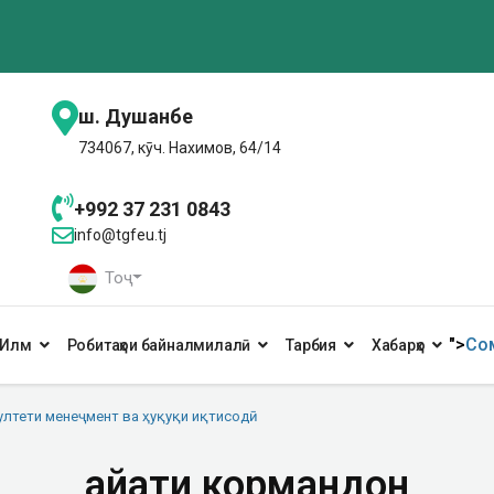
ш. Душанбе
734067, кӯч. Нахимов, 64/14
+992 37 231 0843
info@tgfeu.tj
Тоҷ
">
Сом
Илм
Робитаҳои байналмилалӣ
Тарбия
Хабарҳо
ултети менеҷмент ва ҳуқуқи иқтисодӣ
Ҳайати кормандон