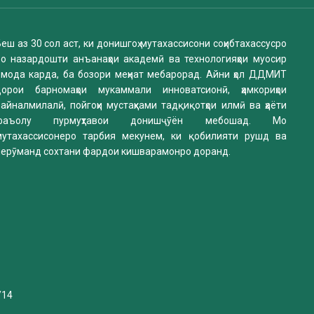
еш аз 30 сол аст, ки донишгоҳ мутахассисони соҳибтахассусро
бо назардошти анъанаҳои академӣ ва технологияҳои муосир
омода карда, ба бозори меҳнат мебарорад. Айни ҳол ДДМИТ
дорои барномаҳои мукаммали инноватсионӣ, ҳамкориҳои
айналмилалӣ, пойгоҳи мустаҳками тадқиқотҳои илмӣ ва ҳаёти
фаъолу пурмуҳтавои донишҷӯён мебошад. Мо
мутахассисонеро тарбия мекунем, ки қобилияти рушд ва
нерӯманд сохтани фардои кишварамонро доранд.
/14