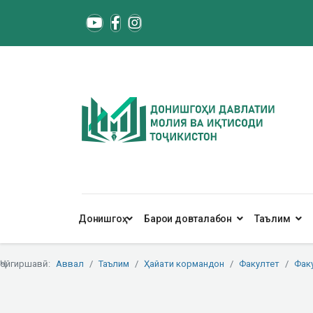
Донишгоҳ
Барои довталабон
Таълим
Ҷойгиршавӣ:
Аввал
Таълим
Ҳайати кормандон
Факултет
Фак