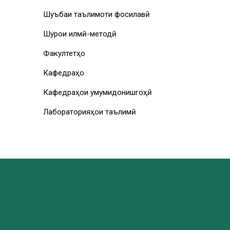
Шуъбаи таълимоти фосилавӣ
Шурои илмӣ-методӣ
Факултетҳо
Кафедраҳо
Кафедраҳои умумидонишгоҳӣ
Лабораторияҳои таълимӣ