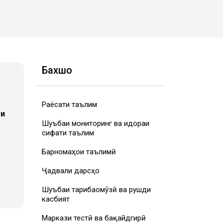
Бахшҳо
Раёсати таълим
ои
Шуъбаи мониторинг ва идораи
сифати таълим
Барномаҳои таълимӣ
Ҷадвали дарсҳо
Шуъбаи таҷрибаомӯзӣ ва рушди
касбият
Маркази тестӣ ва бақайдгирӣ