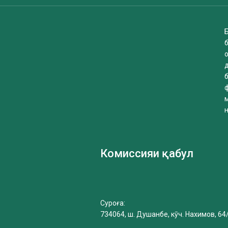
Б
б
Комиссияи қабул
Суроға:
734064, ш. Душанбе, кӯч. Нахимов, 64