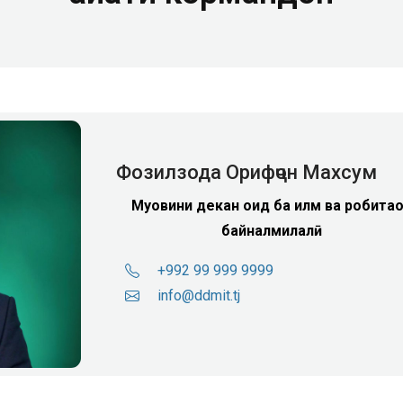
Фозилзода Орифҷон Махсум
Муовини декан оид ба илм ва робитаҳ
байналмилалӣ
+992 99 999 9999
info@ddmit.tj