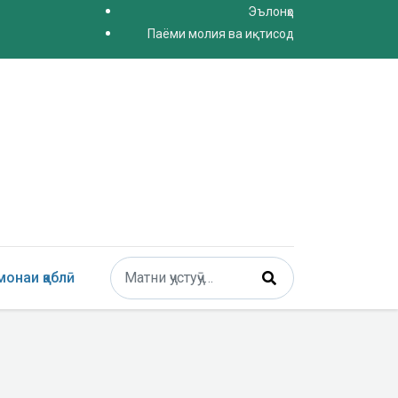
Эълонҳо
Паёми молия ва иқтисод
Поиск
онаи қаблӣ
Type 2 or more characters for results.