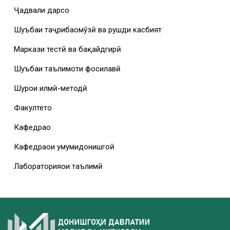
Ҷадвали дарсҳо
Шуъбаи таҷрибаомӯзӣ ва рушди касбият
Маркази тестӣ ва бақайдгирӣ
Шуъбаи таълимоти фосилавӣ
Шурои илмӣ-методӣ
Факултетҳо
Кафедраҳо
Кафедраҳои умумидонишгоҳӣ
Лабораторияҳои таълимӣ