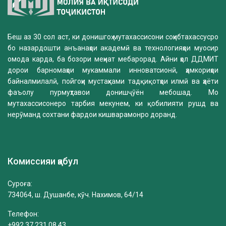
Беш аз 30 сол аст, ки донишгоҳ мутахассисони соҳибтахассусро
бо назардошти анъанаҳои академӣ ва технологияҳои муосир
омода карда, ба бозори меҳнат мебарорад. Айни ҳол ДДМИТ
дорои барномаҳои мукаммали инноватсионӣ, ҳамкориҳои
байналмилалӣ, пойгоҳи мустаҳками тадқиқотҳои илмӣ ва ҳаёти
фаъолу пурмуҳтавои донишҷӯён мебошад. Мо
мутахассисонеро тарбия мекунем, ки қобилияти рушд ва
нерӯманд сохтани фардои кишварамонро доранд.
Комиссияи қабул
Суроға:
734064, ш. Душанбе, кӯч. Нахимов, 64/14
Телефон:
+992 37 231 08 43