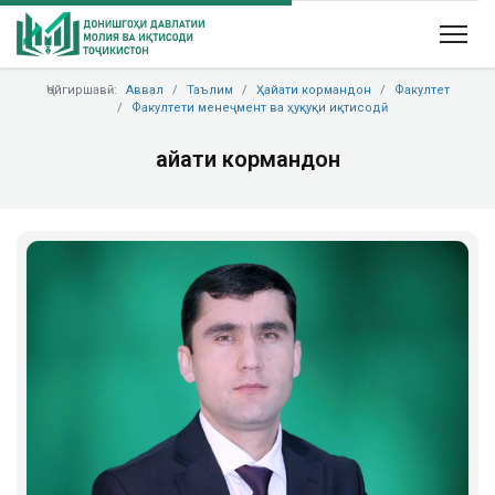
Ҷойгиршавӣ:
Аввал
Таълим
Ҳайати кормандон
Факултет
Факултети менеҷмент ва ҳуқуқи иқтисодӣ
Ҳайати кормандон