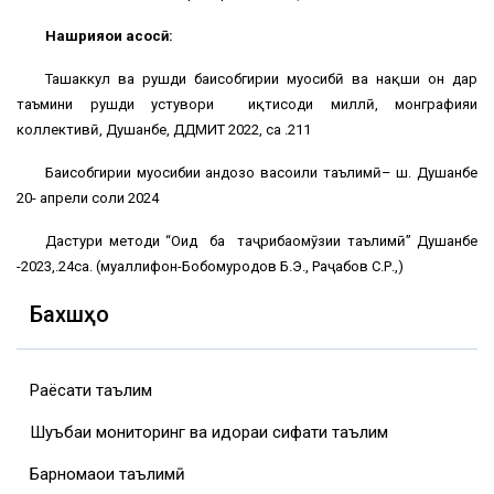
Нашрияҳои асосӣ:
Ташаккул ва рушди баҳисобгирии муҳосибӣ ва нақши он дар
таъмини рушди устувори иқтисоди миллӣ, монграфияи
коллективӣ, Душанбе, ДДМИТ 2022, саҳ .211
Баҳисобгирии муҳосибии андозҳо васоили таълимӣ– ш. Душанбе
20- апрели соли 2024
Дастури методи “Оид ба таҷрибаомӯзии таълимӣ” Душанбе
-2023,.24саҳ. (муаллифон-Бобомуродов Б.Э., Раҷабов С.Р.,)
Бахшҳо
Раёсати таълим
Шуъбаи мониторинг ва идораи сифати таълим
Барномаҳои таълимӣ