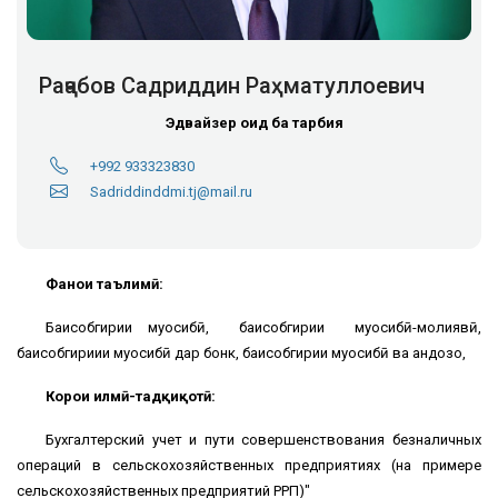
Раҷабов Садриддин Раҳматуллоевич
Эдвайзер оид ба тарбия
+992 933323830
Sadriddinddmi.tj@mail.ru
Фанҳои таълимӣ:
Баҳисобгирии муҳосибӣ, баҳисобгирии муҳосибӣ-молиявӣ,
баҳисобгириии муҳосибӣ дар бонкҳ, баҳисобгирии муҳосибӣ ва андозҳо,
Корҳои илмӣ-тадқиқотӣ:
Бухгалтерский учет и пути совершенствования безналичных
операций в сельскохозяйственных предприятиях (на примере
сельскохозяйственных предприятий РРП)"