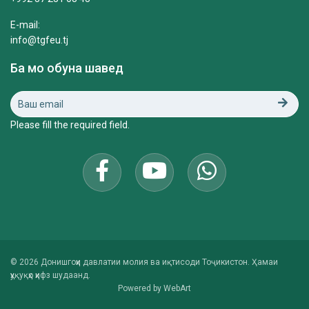
E-mail:
info@tgfeu.tj
Ба мо обуна шавед
Please fill the required field.
© 2026 Донишгоҳи давлатии молия ва иқтисоди Тоҷикистон. Ҳамаи
ҳуқуқҳо ҳифз шудаанд.
Powered by
WebArt