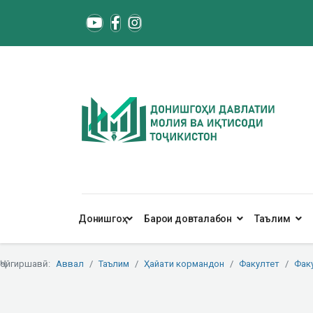
Донишгоҳ
Барои довталабон
Таълим
Ҷойгиршавӣ:
Аввал
Таълим
Ҳайати кормандон
Факултет
Фак