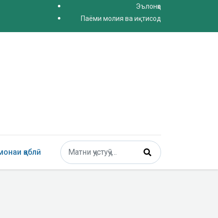
Эълонҳо
Паёми молия ва иқтисод
Поиск
онаи қаблӣ
Type 2 or more characters for results.