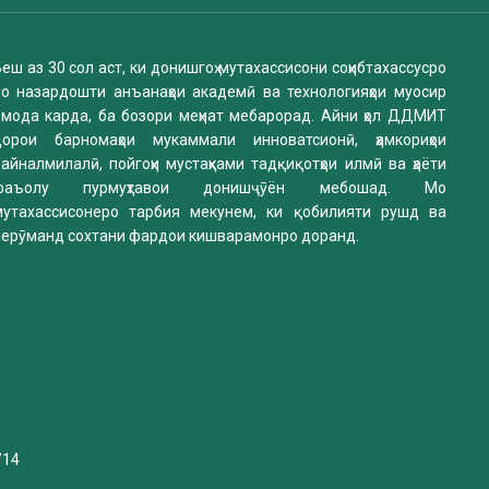
еш аз 30 сол аст, ки донишгоҳ мутахассисони соҳибтахассусро
бо назардошти анъанаҳои академӣ ва технологияҳои муосир
омода карда, ба бозори меҳнат мебарорад. Айни ҳол ДДМИТ
дорои барномаҳои мукаммали инноватсионӣ, ҳамкориҳои
айналмилалӣ, пойгоҳи мустаҳками тадқиқотҳои илмӣ ва ҳаёти
фаъолу пурмуҳтавои донишҷӯён мебошад. Мо
мутахассисонеро тарбия мекунем, ки қобилияти рушд ва
нерӯманд сохтани фардои кишварамонро доранд.
/14