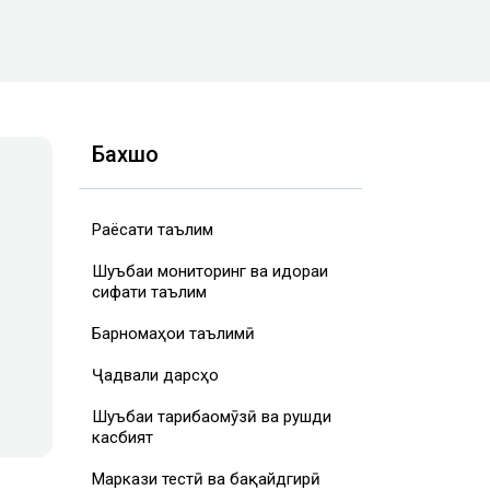
Бахшҳо
Раёсати таълим
Шуъбаи мониторинг ва идораи
сифати таълим
Барномаҳои таълимӣ
Ҷадвали дарсҳо
Шуъбаи таҷрибаомӯзӣ ва рушди
касбият
Маркази тестӣ ва бақайдгирӣ