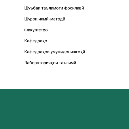
Шуъбаи таълимоти фосилавӣ
Шурои илмӣ-методӣ
Факултетҳо
Кафедраҳо
Кафедраҳои умумидонишгоҳӣ
Лабораторияҳои таълимӣ