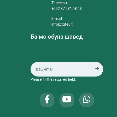
Телефон:
+992 37 231 08 43
E-mail:
info@tgfeu.tj
Ба мо обуна шавед
Please fill the required field.