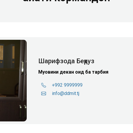
Шарифзода Беҳруз
Муовини декан оид ба тарбия
+992 9999999
info@ddmit.tj