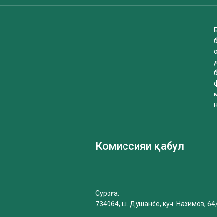
Б
б
Комиссияи қабул
Суроға:
734064, ш. Душанбе, кӯч. Нахимов, 64