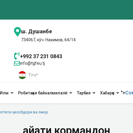
ш. Душанбе
734067, кӯч. Нахимов, 64/14
+992 37 231 0843
info@tgfeu.tj
Тоҷ
">
Сом
Илм
Робитаҳои байналмилалӣ
Тарбия
Хабарҳо
ултети ҳисобдори ва омор
Ҳайати кормандон