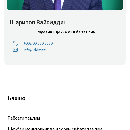
Шарипов Вайсиддин
Муовини декна оид ба таълим
+992 99 999 9999
info@ddmit.tj
Бахшҳо
Раёсати таълим
Шуъбаи мониторинг ва идораи сифати таълим