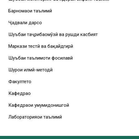
Барномаҳои таълимӣ
Ҷадвали дарсҳо
Шуъбаи таҷрибаомӯзӣ ва рушди касбият
Маркази тестӣ ва бақайдгирӣ
Шуъбаи таълимоти фосилавӣ
Шурои илмӣ-методӣ
Факултетҳо
Кафедраҳо
Кафедраҳои умумидонишгоҳӣ
Лабораторияҳои таълимӣ