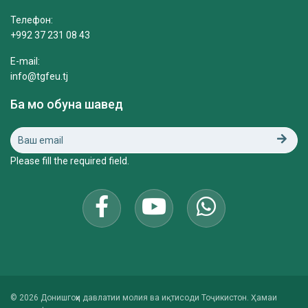
Телефон:
+992 37 231 08 43
E-mail:
info@tgfeu.tj
Ба мо обуна шавед
Please fill the required field.
© 2026 Донишгоҳи давлатии молия ва иқтисоди Тоҷикистон. Ҳамаи