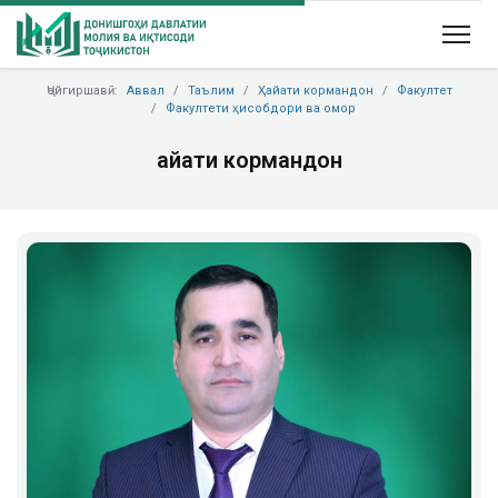
Ҷойгиршавӣ:
Аввал
Таълим
Ҳайати кормандон
Факултет
Факултети ҳисобдори ва омор
Ҳайати кормандон