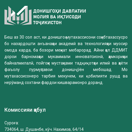
Беш аз 30 сол аст, ки донишгоҳ мутахассисони соҳибтахассусро
бо назардошти анъанаҳои академӣ ва технологияҳои муосир
омода карда, ба бозори меҳнат мебарорад. Айни ҳол ДДМИТ
дорои барномаҳои мукаммали инноватсионӣ, ҳамкориҳои
байналмилалӣ, пойгоҳи мустаҳками тадқиқотҳои илмӣ ва ҳаёти
фаъолу пурмуҳтавои донишҷӯён мебошад. Мо
мутахассисонеро тарбия мекунем, ки қобилияти рушд ва
нерӯманд сохтани фардои кишварамонро доранд.
Комиссияи қабул
Суроға:
734064, ш. Душанбе, кӯч. Нахимов, 64/14