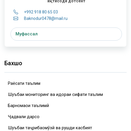
иқтисоди дотсент
+992 918 80 65 03
Baknodur0478@mail.ru
Муфассал
Бахшҳо
Раёсати таълим
Шуъбаи мониторинг ва идораи сифати таълим
Барномаҳои таълимӣ
Ҷадвали дарсҳо
Шуъбаи таҷрибаомӯзӣ ва рушди касбият