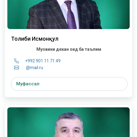
Толиби Исмонқул
Муовини декан оид ба таълим
+992 901 11 71 49
@mail.ru
Муфассал