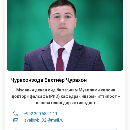
Ҷурахонзода Бахтиёр Ҷурахон
Муовини декан оид ба таълим
Муаллими калони
доктори фалсафа (PhD) кафедраи низоми иттилоотӣ –
инноватсионӣ дар иқтисодиёт
+992 200 58 91 11
Isvalievb_92 @mail.ru