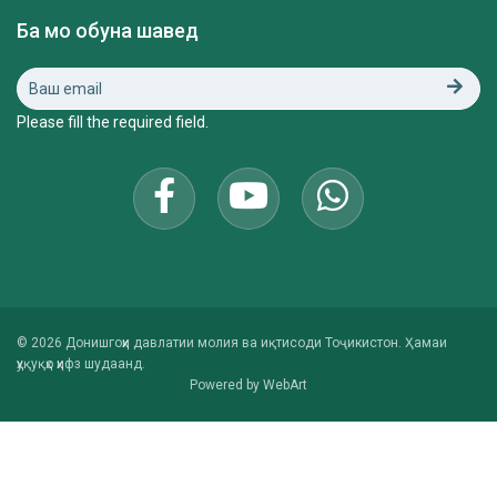
Ба мо обуна шавед
Please fill the required field.
© 2026 Донишгоҳи давлатии молия ва иқтисоди Тоҷикистон. Ҳамаи
ҳуқуқҳо ҳифз шудаанд.
Powered by
WebArt