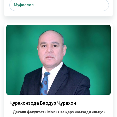
Муфассал
Ҷурахонзода Баҳодур Ҷурахон
Декани факултети Молия ва қарз
номзади илмҳои