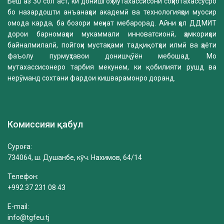
Беш аз 30 сол аст, ки донишгоҳ мутахассисони соҳибтахассусро
бо назардошти анъанаҳои академӣ ва технологияҳои муосир
омода карда, ба бозори меҳнат мебарорад. Айни ҳол ДДМИТ
дорои барномаҳои мукаммали инноватсионӣ, ҳамкориҳои
байналмилалӣ, пойгоҳи мустаҳками тадқиқотҳои илмӣ ва ҳаёти
фаъолу пурмуҳтавои донишҷӯён мебошад. Мо
мутахассисонеро тарбия мекунем, ки қобилияти рушд ва
нерӯманд сохтани фардои кишварамонро доранд.
Комиссияи қабул
Суроға:
734064, ш. Душанбе, кӯч. Нахимов, 64/14
Телефон:
+992 37 231 08 43
E-mail:
info@tgfeu.tj