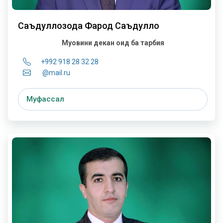
Саъдуллозода Фарҳод Саъдулло
Муовини декан оид ба тарбия
+992 918 28 32 28
@mail.ru
Муфассал