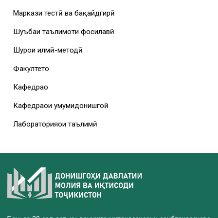
Маркази тестӣ ва бақайдгирӣ
Шуъбаи таълимоти фосилавӣ
Шурои илмӣ-методӣ
Факултетҳо
Кафедраҳо
Кафедраҳои умумидонишгоҳӣ
Лабораторияҳои таълимӣ