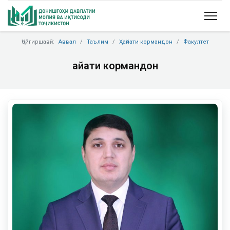
Ҷойгиршавӣ:
Аввал
Таълим
Ҳайати кормандон
Факултет
Ҳайати кормандон