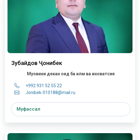
Зубайдов Ҷонибек
Муовини декан оид ба илм ва иноватсия
+992 931 52 55 22
Jonibek-010188@mail.ru
Муфассал