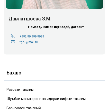
Давлатшоева З.М.
Номзади илмҳои иқтисодӣ, дотсент
+992 99 999 9999
tgfu@mail.ru
Бахшҳо
Раёсати таълим
Шуъбаи мониторинг ва идораи сифати таълим
Барномаҳои таълимӣ