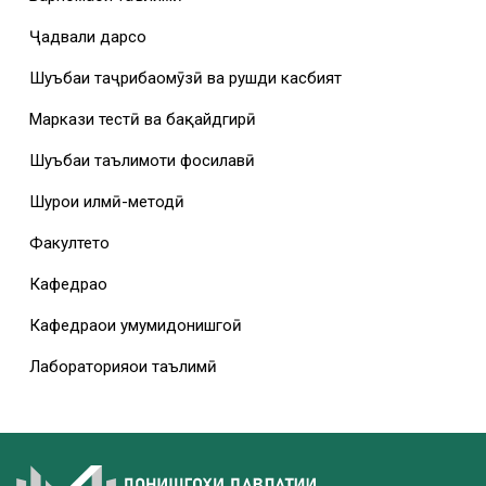
Ҷадвали дарсҳо
Шуъбаи таҷрибаомӯзӣ ва рушди касбият
Маркази тестӣ ва бақайдгирӣ
Шуъбаи таълимоти фосилавӣ
Шурои илмӣ-методӣ
Факултетҳо
Кафедраҳо
Кафедраҳои умумидонишгоҳӣ
Лабораторияҳои таълимӣ