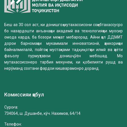
Беш аз 30 сол аст, ки донишгоҳ мутахассисони соҳибтахассусро
бо назардошти анъанаҳои академӣ ва технологияҳои муосир
омода карда, ба бозори меҳнат мебарорад. Айни ҳол ДДМИТ
дорои барномаҳои мукаммали инноватсионӣ, ҳамкориҳои
байналмилалӣ, пойгоҳи мустаҳками тадқиқотҳои илмӣ ва ҳаёти
фаъолу пурмуҳтавои донишҷӯён мебошад. Мо
мутахассисонеро тарбия мекунем, ки қобилияти рушд ва
нерӯманд сохтани фардои кишварамонро доранд.
Комиссияи қабул
Суроға:
734064, ш. Душанбе, кӯч. Нахимов, 64/14
Телефон: