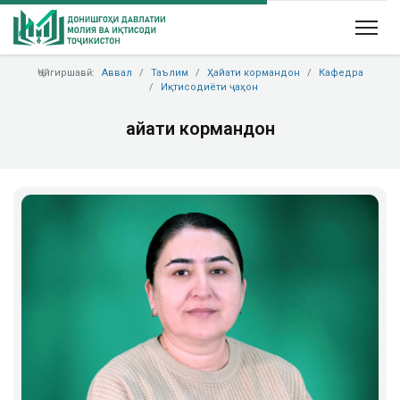
Ҷойгиршавӣ:
Аввал
Таълим
Ҳайати кормандон
Кафедра
Иқтисодиёти ҷаҳон
Ҳайати кормандон