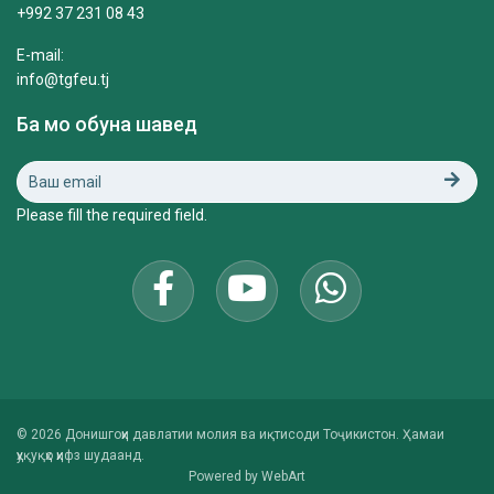
+992 37 231 08 43
E-mail:
info@tgfeu.tj
Ба мо обуна шавед
Please fill the required field.
© 2026 Донишгоҳи давлатии молия ва иқтисоди Тоҷикистон. Ҳамаи
ҳуқуқҳо ҳифз шудаанд.
Powered by
WebArt