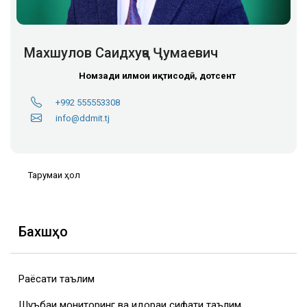
Махшулов Саидхуҷа Ҷумаевич
Номзади илмҳои иқтисодӣ, дотсент
+992 555553308
info@ddmit.tj
Тарҷумаи ҳол
Бахшҳо
Раёсати таълим
Шуъбаи мониторинг ва идораи сифати таълим