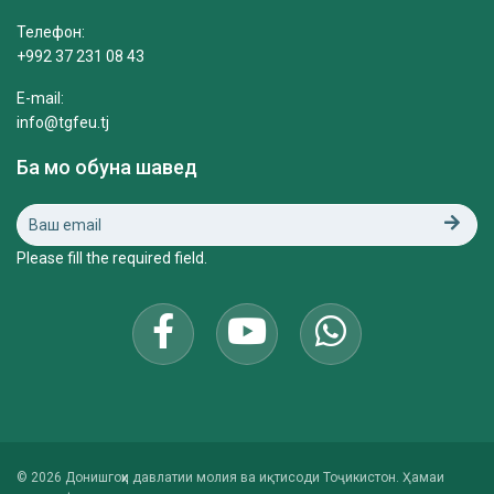
Телефон:
+992 37 231 08 43
E-mail:
info@tgfeu.tj
Ба мо обуна шавед
Please fill the required field.
© 2026 Донишгоҳи давлатии молия ва иқтисоди Тоҷикистон. Ҳамаи