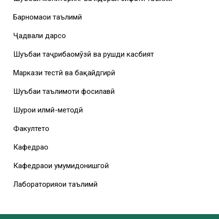
Барномаҳои таълимӣ
Ҷадвали дарсҳо
Шуъбаи таҷрибаомӯзӣ ва рушди касбият
Маркази тестӣ ва бақайдгирӣ
Шуъбаи таълимоти фосилавӣ
Шурои илмӣ-методӣ
Факултетҳо
Кафедраҳо
Кафедраҳои умумидонишгоҳӣ
Лабораторияҳои таълимӣ