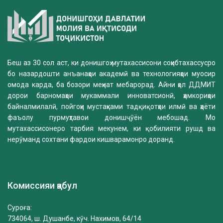
Беш аз 30 сол аст, ки донишгоҳ мутахассисони соҳибтахассусро
бо назардошти анъанаҳои академӣ ва технологияҳои муосир
омода карда, ба бозори меҳнат мебарорад. Айни ҳол ДДМИТ
дорои барномаҳои мукаммали инноватсионӣ, ҳамкориҳои
байналмилалӣ, пойгоҳи мустаҳками тадқиқотҳои илмӣ ва ҳаёти
фаъолу пурмуҳтавои донишҷӯён мебошад. Мо
мутахассисонеро тарбия мекунем, ки қобилияти рушд ва
нерӯманд сохтани фардои кишварамонро доранд.
Комиссияи қабул
Суроға:
734064, ш. Душанбе, кӯч. Нахимов, 64/14