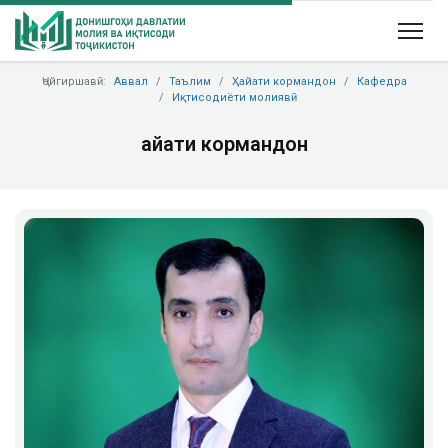
Ҷойгиршавӣ:
Аввал
Таълим
Ҳайати кормандон
Кафедра
Иқтисодиёти молиявӣ
Ҳайати кормандон