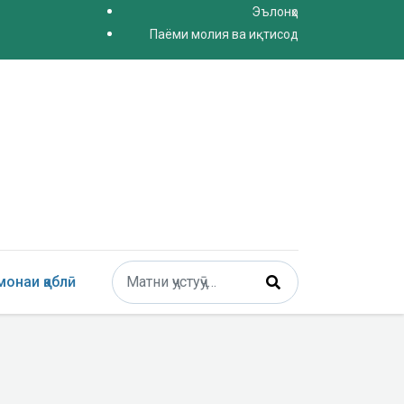
Эълонҳо
Паёми молия ва иқтисод
Поиск
онаи қаблӣ
Type 2 or more characters for results.