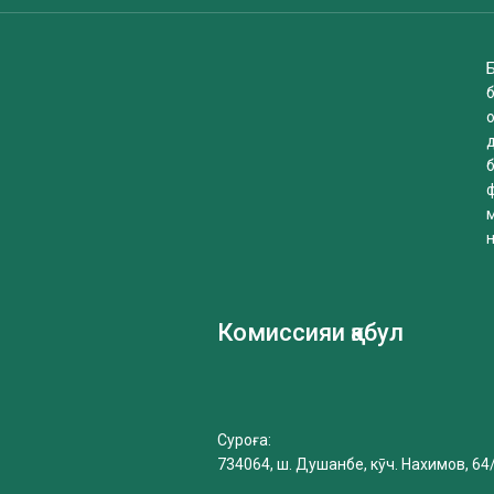
Б
б
Комиссияи қабул
Суроға:
734064, ш. Душанбе, кӯч. Нахимов, 64