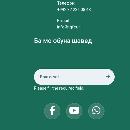
Телефон:
+992 37 231 08 43
E-mail:
info@tgfeu.tj
Ба мо обуна шавед
Please fill the required field.