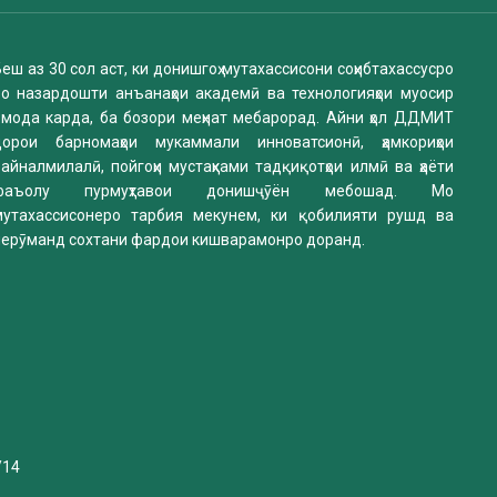
еш аз 30 сол аст, ки донишгоҳ мутахассисони соҳибтахассусро
бо назардошти анъанаҳои академӣ ва технологияҳои муосир
омода карда, ба бозори меҳнат мебарорад. Айни ҳол ДДМИТ
дорои барномаҳои мукаммали инноватсионӣ, ҳамкориҳои
айналмилалӣ, пойгоҳи мустаҳками тадқиқотҳои илмӣ ва ҳаёти
фаъолу пурмуҳтавои донишҷӯён мебошад. Мо
мутахассисонеро тарбия мекунем, ки қобилияти рушд ва
нерӯманд сохтани фардои кишварамонро доранд.
/14