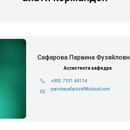
Сафарова Парвина Фузайловн
Ассистенти кафедра
+992 7101 44114
parvinasafarova98icloud.com