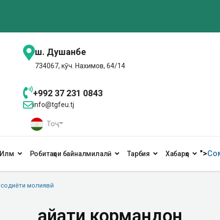
ш. Душанбе
734067, кӯч. Нахимов, 64/14
+992 37 231 0843
info@tgfeu.tj
Тоҷ
">
Сом
Илм
Робитаҳои байналмилалӣ
Тарбия
Хабарҳо
содиёти молиявӣ
Ҳайати кормандон