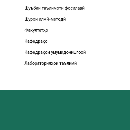
Шуъбаи таълимоти фосилавӣ
Шурои илмӣ-методӣ
Факултетҳо
Кафедраҳо
Кафедраҳои умумидонишгоҳӣ
Лабораторияҳои таълимӣ