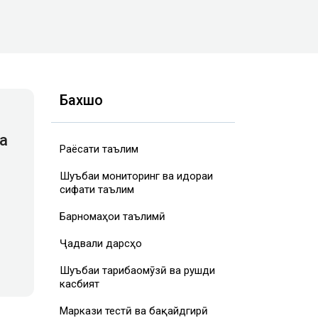
Бахшҳо
а
Раёсати таълим
Шуъбаи мониторинг ва идораи
сифати таълим
Барномаҳои таълимӣ
Ҷадвали дарсҳо
Шуъбаи таҷрибаомӯзӣ ва рушди
касбият
Маркази тестӣ ва бақайдгирӣ