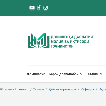
Донишгоҳ
Барои довталабон
Таълим
Ҷойгиршавӣ:
Аввал
Таълим
Ҳайати кормандон
Кафедра
Иқти