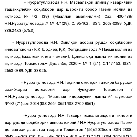
- Нусратуллозода Н.Н. Масъалаҳои илмиву назариявии
ташаккулёбии соҳибкорӣ дар шароити бозор Паёми молия ва
иқтисод№4/2 (39) (Маҷаллаи амалӣ-илмӣ) Саҳ. 430-438/
Н.Н.Нусратуллозода // № 4/1(29). С. 95-102.. ISSN: 2663-0389. УДК:
338.24:63 (575.3);
- Нусратуллозода Н.Н. Омилҳои асосии рушди соҳибкории
инноватсиони / К.Қ. Шодиев, Қ.Қ. Фатҳиддинзода // Паёми молия ва
иқтисод (маҷаллаи илмӣ - амалӣ), Донишгоҳи давлатии молия ва
иқтисоди Тоҷикистон.– Душанбе, 2020.– № 1 (21). С.147-153. ISSN:
2663-0389. УДК: 338.26;
- Нусратуллозода Н.Н. Таҳлили омилҳои таъсири ба рушди
соҳибкории истеҳсолӣ дар Ҷумҳурии Тоҷикистон /
Н.Н.,Нусратуллозода ”Маҷаллаи идоракунии давлатӣ” шумораи
№4/2 (71)сол 2024 (ISS-2664-0651/ISS-2709-8561)
-Нусратуллозода Н.Н. Таьсири техналогияҳои иттилоотӣ
дар рушди соҳибкории инноватсионӣ / Н.Н.Нусратуллозода Паёми
донишгоҳи давлатии тиҷорати Тоҷикистон 1(56)/2025сол ISSN 2308-
054Х саҳ303-310, Душанбе, 2019.– № 3. – С.137-142. ISSN: 2074-5435.