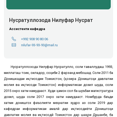
Нусратуллозода Нилуфар Нусрат
Ассистенти кафедра
+992 908 90 80 06
nilufar-93-93-93@mail.ru
Нусратуллозода Нилуфар Нусратулло, соли таваллудаш 1993,
миллаташ тоҷик, оиладор, соҳиби 2 фарзанд мебошад. Соли 2011 ба
Донишкадаи иқтисодии Тоҷикистон, (ҳозира Донишгоҳи давлатии
молия ва иқтисоди Тоҷикистон) информатикаи дохил шуда, соли
2015 онро хатм намудааст. Худи ҳамон сол ба шуъбаи магистратура
дохил, шуда соли 2017 онро хатм намудааст. Номбурда баъди
хатми донишгох фаъолияти меҳнатии худро аз соли 2019 дар
кафедраи информатикаи амалӣ дар иқтисодиёти Донишгоҳи
давлатии молия ва иқтисодӣ Тоҷикистон дар шаҳри Душанбе, ба