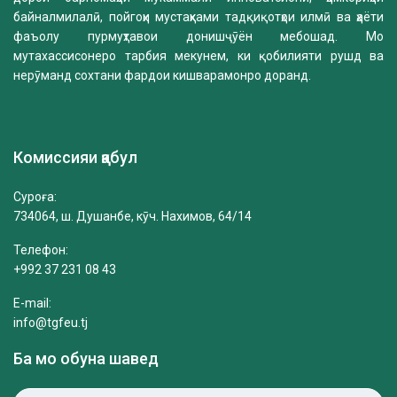
байналмилалӣ, пойгоҳи мустаҳками тадқиқотҳои илмӣ ва ҳаёти
фаъолу пурмуҳтавои донишҷӯён мебошад. Мо
мутахассисонеро тарбия мекунем, ки қобилияти рушд ва
нерӯманд сохтани фардои кишварамонро доранд.
Комиссияи қабул
Суроға:
734064, ш. Душанбе, кӯч. Нахимов, 64/14
Телефон:
+992 37 231 08 43
E-mail:
info@tgfeu.tj
Ба мо обуна шавед