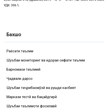
УДК: 336.1;
Бахшҳо
Раёсати таълим
Шуъбаи мониторинг ва идораи сифати таълим
Барномаҳои таълимӣ
Ҷадвали дарсҳо
Шуъбаи таҷрибаомӯзӣ ва рушди касбият
Маркази тестӣ ва бақайдгирӣ
Шуъбаи таълимоти фосилавӣ