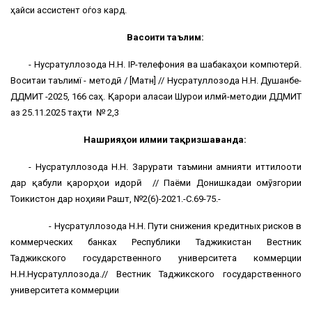
ҳайси ассистент оѓоз кард.
Васоити таълимӣ:
- Нусратуллозода Н.Н. IP-телефония ва шабакаҳои компютерӣ.
Воситаи таълимї - методӣ / [Матн] // Нусратуллозода Н.Н. Душанбе-
ДДМИТ -2025, 166 саҳ. Қарори ҷаласаи Шурои илмӣ-методии ДДМИТ
аз 25.11.2025 таҳти № 2,3
Нашрияҳои илмии тақризшаванда:
- Нусратуллозода Н.Н. Зарурати таъмини амнияти иттилооти
дар қабули қарорҳои идорӣ // Паёми Донишкадаи омӯзгории
Тоҷикистон дар ноҳияи Рашт, №2(6)-2021.-С.69-75.-
- Нусратуллозода Н.Н. Пути снижения кредитных рисков в
коммерческих банках Республики Таджикистан Вестник
Таджикского государственного университета коммерции
Н.Н.Нусратуллозода.// Вестник Таджикского государственного
университета коммерции