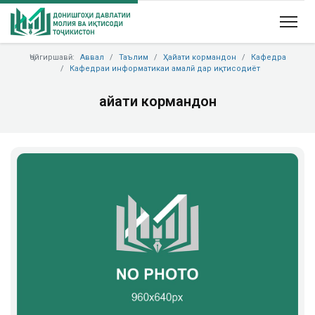
Ҷойгиршавӣ:
Аввал
Таълим
Ҳайати кормандон
Кафедра
Кафедраи информатикаи амалӣ дар иқтисодиёт
Ҳайати кормандон