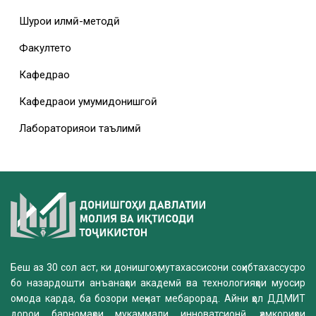
Шурои илмӣ-методӣ
Факултетҳо
Кафедраҳо
Кафедраҳои умумидонишгоҳӣ
Лабораторияҳои таълимӣ
Беш аз 30 сол аст, ки донишгоҳ мутахассисони соҳибтахассусро
бо назардошти анъанаҳои академӣ ва технологияҳои муосир
омода карда, ба бозори меҳнат мебарорад. Айни ҳол ДДМИТ
дорои барномаҳои мукаммали инноватсионӣ, ҳамкориҳои