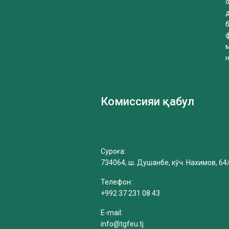
б
Комиссияи қабул
Суроға:
734064, ш. Душанбе, кӯч. Нахимов, 64
Телефон:
+992 37 231 08 43
E-mail:
info@tgfeu.tj