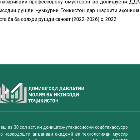
-назариявии профессорону омӯзгорон ва донишҷӯёни ДД
одии рушди Ҷумҳурии Тоҷикистон дар шароити ҷаҳониша
та ба ба солҳои рушди саноат (2022-2026) с. 2022.
еш аз 30 сол аст, ки донишгоҳ мутахассисони соҳибтахассусро
бо назардошти анъанаҳои академӣ ва технологияҳои муосир