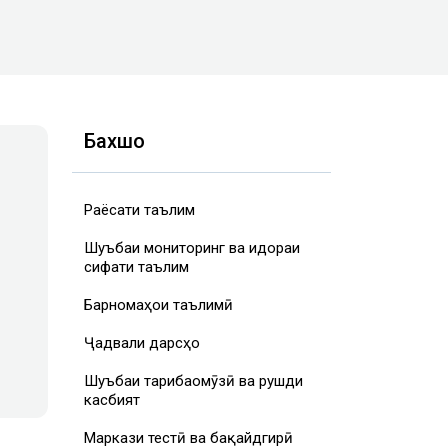
Бахшҳо
Раёсати таълим
Шуъбаи мониторинг ва идораи
сифати таълим
Барномаҳои таълимӣ
Ҷадвали дарсҳо
Шуъбаи таҷрибаомӯзӣ ва рушди
касбият
Маркази тестӣ ва бақайдгирӣ