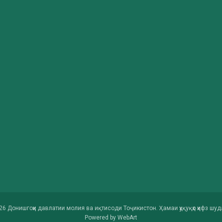
26 Донишгоҳи давлатии молия ва иқтисоди Тоҷикистон. Ҳамаи ҳуқуқҳо ҳифз шуд
Powered by
WebArt