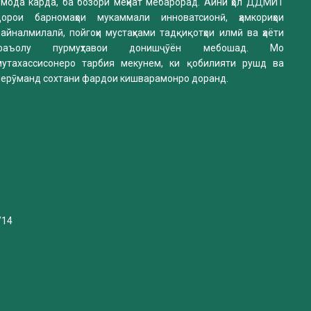
омода карда, ба бозори меҳнат мебарорад. Айни ҳол ДДМИТ
дорои барномаҳои мукаммали инноватсионӣ, ҳамкориҳои
айналмилалӣ, пойгоҳи мустаҳками тадқиқотҳои илмӣ ва ҳаёти
фаъолу пурмуҳтавои донишҷӯён мебошад. Мо
мутахассисонеро тарбия мекунем, ки қобилияти рушд ва
нерӯманд сохтани фардои кишварамонро доранд.
/14