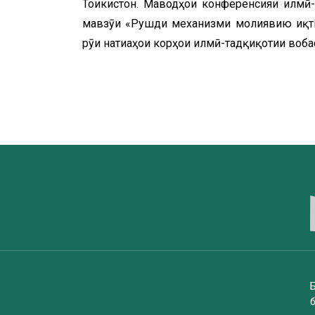
Тоҷикистон. Маводҳои конференсияи илмӣ
мавзӯи «Рушди механизми молиявию иқтис
рӯи натиҷаҳои корҳои илмӣ-тадқиқотии вобас
Б