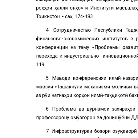
роҳҳои ҳалли онҳо»-и Институти масъала
Тоҷикистон. - саҳ. 174-183
4. Сотрудничество Республики Тад
финансово-экономических институтов в р
конференции на тему «Проблемы развит
перехода к индустриально- инновационно
119
5. Маводи конференсияи илмӣ-назар
мавзӯи «Ташаккули механизми молиявӣ ва
аз рӯи натиҷаҳои корҳои илмӣ-таҳқиқотӣ ба
6. Проблема ва дурнамои захираҳои
профессорону омӯзгорон ва донишҷӯёни ДДМТ
7. Инфраструктураи бозори озуқавор