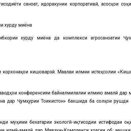
исодиёти саноат, идоракунии корпоративӣ, асосҳои соҳи
и хурду миёна
ибкории хурду миёна да комплекси агросаноатии Ҷу
ии корхонаҳои кишоварзӣ. Маҷалаи илмии истеҳсолии «Киш
 Маводҳои конференсияи байналмилалии илмию амалӣ дар 
на дар Ҷумҳурии Тоҷикистон» бахшида ба солҳои рушди 
нди муҳими бехатарии экологӣ-иқтисодии истифодаи оқ
рии илмӣ-амалӣ дар Мавзуи«Комплекси хоҷагии об: мушки