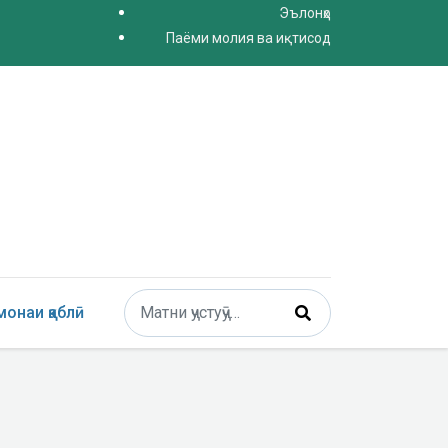
Эълонҳо
Паёми молия ва иқтисод
Поиск
онаи қаблӣ
Type 2 or more characters for results.