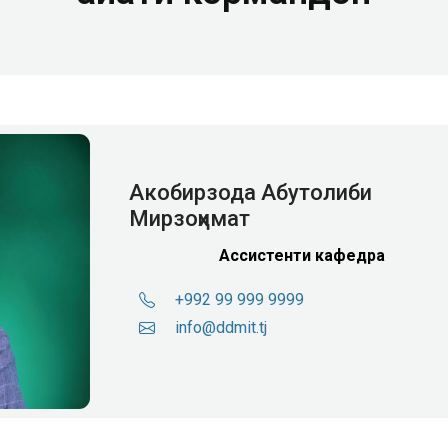
Акобирзода Абутолиби
Мирзоҳимат
Ассистенти кафедра
+992 99 999 9999
info@ddmit.tj