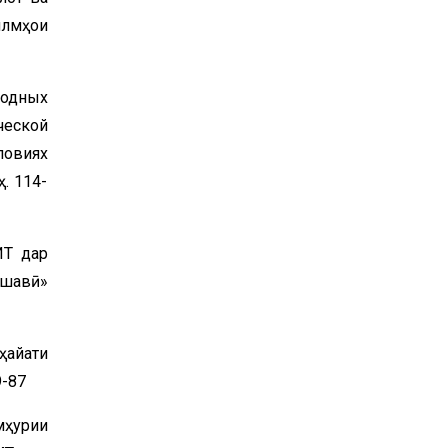
илмҳои
родных
ческой
ловиях
. 114-
ИТ дар
ишавӣ»
ҳайати
9-87
мҳурии