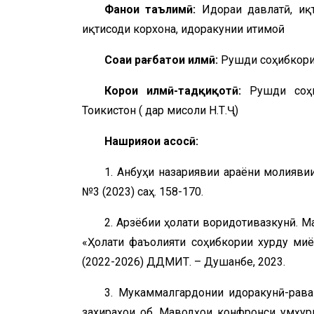
Фанҳои таълимӣ:
Идораи давлатӣ, иқт
иқтисоди корхона, идоракунии иҷтимоӣ
Соҳаи рағбатҳои илмӣ:
Рушди соҳибкори
Корҳои илмӣ-тадқиқотӣ:
Рушди соҳ
Тоҷикистон ( дар мисоли Н.Т.Ҷ)
Нашрияҳои асосӣ:
1. Анбуҳи назариявии ҷараёни молияв
№3 (2023) саҳ. 158-170.
2. Арзёбии ҳолати воридотивазкунӣ.
«Ҳолати фаъолияти соҳибкории хурду миё
(2022-2026) ДДМИТ. – Душанбе, 2023.
3. Мукаммалгардонии идоракунӣ-рава
захираҳои об. Маводҳои конфронси ҷумҳу