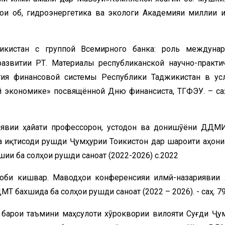
ҳои об, гидроэнергетика ва экологи Академияи миллии 
жикистан с группой Всемирного банка: роль междуна
азвитии РТ. Материалы республиканской научно-практи
ия финансовой системы Республики Таджикистан в ус
й экономике» посвящённой Дню финансиста, ТГФЭУ. – саҳ
иявии ҳайати профессорон, устодон ва донишҷӯёни ДДМ
 иқтисоди рушди Ҷумҳурии Тоҷикистон дар шароити ҷаҳон
хшии ба солҳои рушди саноат (2022-2026) с.2022
 оби кишвар. Маводҳои конференсияи илмӣ-назариявии 
 бахшида ба солҳои рушди саноат (2022 – 2026). - саҳ. 7
ӣ барои таъмини маҳсулоти хӯроквории вилояти Суғди Ҷу