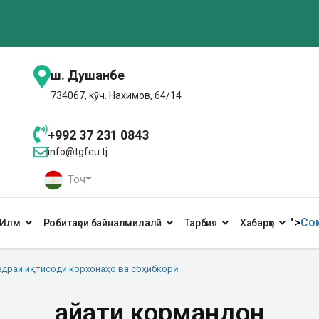
ш. Душанбе
734067, кӯч. Нахимов, 64/14
+992 37 231 0843
info@tgfeu.tj
Тоҷ
">
Сом
Илм
Робитаҳои байналмилалӣ
Тарбия
Хабарҳо
драи иқтисоди корхонаҳо ва соҳибкорӣ
Ҳайати кормандон