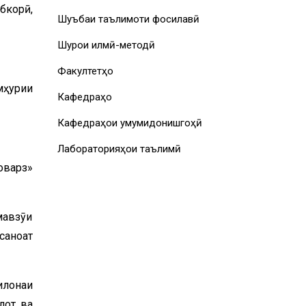
бкорӣ,
Шуъбаи таълимоти фосилавӣ
Шурои илмӣ-методӣ
Факултетҳо
мҳурии
Кафедраҳо
Кафедраҳои умумидонишгоҳӣ
Лабораторияҳои таълимӣ
оварз»
мавзӯи
саноат
илонаи
лот ва