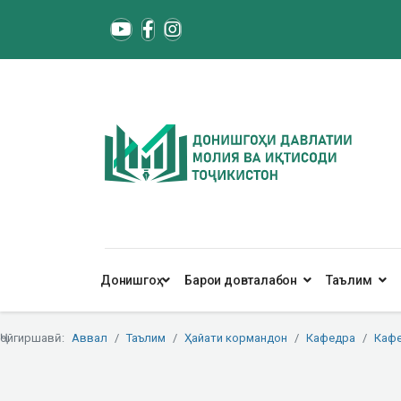
Донишгоҳ
Барои довталабон
Таълим
Ҷойгиршавӣ:
Аввал
Таълим
Ҳайати кормандон
Кафедра
Кафе