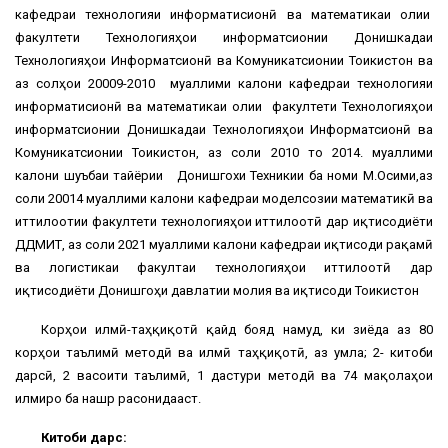
кафедраи технологияи информатисионӣ ва математикаи олии
факултети Технологияҳои информатсионии Донишкадаи
Технологияҳои Информатсионӣ ва Комуникатсионии Тоҷикистон ва
аз солҳои 20009-2010 муаллими калони кафедраи технологияи
информатисионӣ ва математикаи олии факултети Технологияҳои
информатсионии Донишкадаи Технологияҳои Информатсионӣ ва
Комуникатсионии Тоҷикистон, аз соли 2010 то 2014. муаллими
калони шуъбаи тайёрии Донишгохи Техникии ба номи М.Осими,аз
соли 20014 муаллими калони кафедраи моделсозии математикӣ ва
иттилоотии факултети технологияҳои иттилоотӣ дар иқтисодиёти
ДДМИТ, аз соли 2021 муаллими калони кафедраи иқтисоди рақамӣ
ва логистикаи факултаи технологияҳои иттилоотӣ дар
иқтисодиёти Донишгоҳи давлатии молия ва иқтисоди Тоҷикистон
Корҳои илмӣ-таҳқиқотӣ қайд бояд намуд, ки зиёда аз 80
корҳои таълимӣ методӣ ва илмӣ таҳқиқотӣ, аз ҷумла; 2- китоби
дарсӣ, 2 васоити таълимӣ, 1 дастури методӣ ва 74 мақолаҳои
илмиро ба нашр расонидааст.
Китоби дарсӣ: