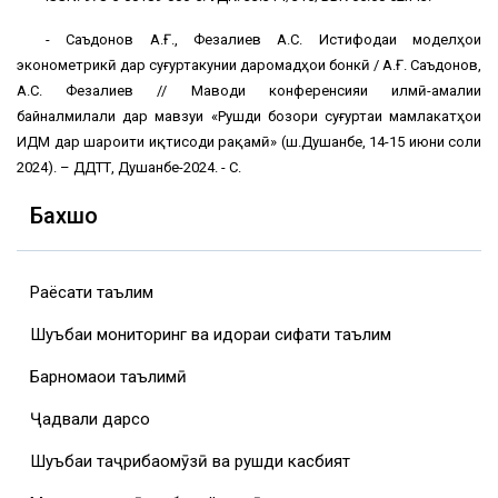
- Саъдонов А.Ғ., Фезалиев А.С. Истифодаи моделҳои
эконометрикӣ дар суғуртакунии даромадҳои бонкӣ / А.Ғ. Саъдонов,
А.С. Фезалиев // Маводи конференсияи илмӣ-амалии
байналмилали дар мавзуи «Рушди бозори суғуртаи мамлакатҳои
ИДМ дар шароити иқтисоди рақамӣ» (ш.Душанбе, 14-15 июни соли
2024). – ДДТТ, Душанбе-2024. - С.
Бахшҳо
Раёсати таълим
Шуъбаи мониторинг ва идораи сифати таълим
Барномаҳои таълимӣ
Ҷадвали дарсҳо
Шуъбаи таҷрибаомӯзӣ ва рушди касбият