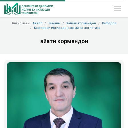
Ҷойгиршавӣ:
Аввал
Таълим
Ҳайати кормандон
Кафедра
Кафедраи иқтисоди рақамӣ ва логистика
Ҳайати кормандон