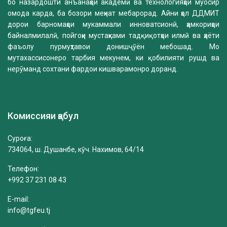
бо назардошти анъанаҳои академӣ ва технологияҳои муосир
омода карда, ба бозори меҳнат мебарорад. Айни ҳол ДДМИТ
дорои барномаҳои мукаммали инноватсионӣ, ҳамкориҳои
байналмилалӣ, пойгоҳи мустаҳками тадқиқотҳои илмӣ ва ҳаёти
фаъолу пурмуҳтавои донишҷӯён мебошад. Мо
мутахассисонеро тарбия мекунем, ки қобилияти рушд ва
нерӯманд сохтани фардои кишварамонро доранд.
Комиссияи қабул
Суроға:
734064, ш. Душанбе, кӯч. Нахимов, 64/14
Телефон:
+992 37 231 08 43
E-mail:
info@tgfeu.tj