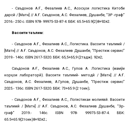
- Саъдонов А.Ғ., Фезалиев А.С., Асосҳои логистика Китоби
дарсӣ / [Матн] // А.Ғ. Саъдонов, А.С. Фезалиев, Душанбе, “ЭР -граф”
2016.- 250 с. ISBN 978- 99975-53-87-4. ББК: 65.5+65.9(2)8+92я2.
Васоити таълимӣ:
- Саъдонов А.Ғ., Фезалиев А.С., Логистика. Васоити таълимӣ /
[Матн] // А.Ғ. Саъдонов, А.С. Фезалиев Душанбе, “Престиж сервис”
2019.- 146с. ISBN 2617-5320. ББК: 65,5+65,9 (2тадж). 92я2;
Саъдонов А.Ғ., Фезалиев А.С., Гулов А. Логистика (маҷмӯи
корҳои лабораторӣ). Васоити таълимӣ- методӣ / [Матн] // А.Ғ.
Саъдонов, А.С. Фезалиев, А.Гулов, Душанбе, “Престиж сервис”
2025.- 136с. ISBN 2617-5320. ББК: 73+65.9 (2 тоҷик);
- Саъдонов А.Ғ., Фезалиев А.С., Логистикаи молиявӣ. Васоити
таълимӣ / [Матн] // А.Ғ. Саъдонов, А.С. Фезалиев Душанбе, “Эр-
граф” 2019.- 146с. ISBN 978- 99975-53-87-4. ББК:
65.5+65.9(2тоҷик)8+92я2.;