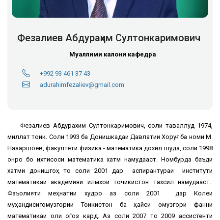
Фезалиев Абдураҳим Султонкаримович
Муаллими калони кафедра
+992 93 461 37 43
adurahimfezaliev@gmail.com
Фезалиев Абдурахим Султонкаримович, соли таваллуд 1974,
миллат тоҷик. Соли 1993 ба Донишкадаи Давлатии Хоруғ ба номи М.
Назаршоев, факултети физика - математика дохил шуда, соли 1998
онро бо ихтисоси математика хатм намудааст. Номбурда баъди
хатми донишгоҳ то соли 2001 дар аспирантураи институти
математикаи академияи илмхои точикистон тахсил намудааст.
Фаъолияти меҳнатии худро аз соли 2001 дар Колеҷи
муҳандисиғомузгории Тоҷикистон ба ҳайси омузгори фанни
математикаи оли оѓоз кард. Аз соли 2007 то 2009 ассистенти