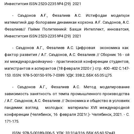
Инвеститсия ISSN 2520-2235 №4 (29) 2021
- Саъдонов А.Ғ., Фезалиев А.С. Истифодаи моделҳои
математикӣ дар болоравии динамикаи корхона. А.Ғ. Саъдонов, А.С.
Фезалиев// Паёми Политехникӣ: Бахши Интеллект, инноватсия,
Инвеститсия ISSN 2520-2235 №4 (29) 2021
- Саъдонов А.Г., Фезалиев А.С. Цифровая экономика как
фактор развития / А.Г. Саъдонов, А.С. Фезалиев // Сборник 16 - ой
xvi международнойнаучно - практической конференции студентов,
магистрантов и аспирантов (18 февраля 2020 г.) стр. 400 -402 С.147-
153. ISSN: 978-5-00150-976-7-0389. УДК: 338.2; ББК 65.05 Ц75.
- Саъдонов А.Г., Фезалиев А.С. Метод моделирование
зависимость занятность от темпа промышленного производства
/ А.Г. Саъдонов, А.С. Фезалиев // Экономика и общество в условиях
пандемии: взгляд молодых: материалы XVII международной
конференции (Челябинск, 16 февраля 2021г.)- Челябинск, 2021. - С.
171-175.
ISSN: 978-5-00189-006-5. УДК: 33:314/316; ББК 65.60 52я43.