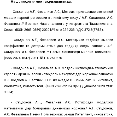
Нашрияҳои илмии тақризшаванда:
- Саъдонов А.Ғ., Фезалиев А.С., Методы приведение степенной
модели парной регрессии к линейному виду / А.Ғ. Саъдонов, А.С.
Фезалиев // Вестник Национального университета Таджикистана.
Серия: (ISSN:2663-0389) 2020 №1 стр 224-233. УДК: 372.8(575.3).
- Саъдонов А.Ғ., Фезалиев А.С. Методикаи тадбиқи амалии
коэффитсиенти детерминатсия дар тадқиқи соҳаи саноат / А.Ғ.
Саъдонов, А.С. Фезалиев // Паёми Донишгоҳи миллии Тоҷикистон.-
(ISSN 2074-1847) 2021.-№1.-С.261-270.
- Саъдонов А.Ғ., Фезалиев А.С. Модели иқтисодӣ-математикии
хароҷотӣ арзиши аслии истеҳсоли маҳсулот дар корхонаи саноатӣ/
К.К Шодиев.// Вестник ТТУ им.акад.М.С Осими,бахши интелект,
Иноватсия, Инвеститсия, (ISSN 2520-2235) 3(51) Душанбе 2020 УДК:
338.4;
- Саъдонов А.Ғ., Фезалиев А.С. Истифодаи моделҳои
математикӣ дар болоравии динамикаи корхона./ А.Ғ. Саъдонов,
А.С. Фезалиев// Паёми Политехникӣ: Бахши Интеллект, инноватсия,