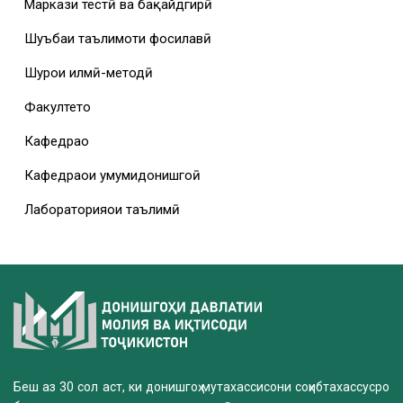
Маркази тестӣ ва бақайдгирӣ
Шуъбаи таълимоти фосилавӣ
Шурои илмӣ-методӣ
Факултетҳо
Кафедраҳо
Кафедраҳои умумидонишгоҳӣ
Лабораторияҳои таълимӣ
Беш аз 30 сол аст, ки донишгоҳ мутахассисони соҳибтахассусро