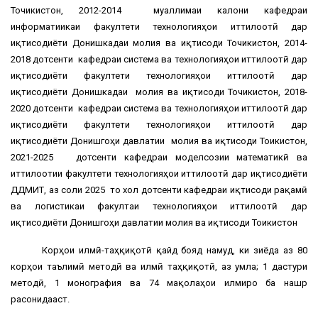
Точикистон, 2012-2014 муаллимаи калони кафедраи
информатиикаи факултети технологияҳои иттилоотӣ дар
иқтисодиёти Донишкадаи молия ва иқтисоди Точикистон, 2014-
2018 дотсенти кафедраи система ва технологияҳои иттилоотӣ дар
иқтисодиёти факултети технологияҳои иттилоотӣ дар
иқтисодиёти Донишкадаи молия ва иқтисоди Точикистон, 2018-
2020 дотсенти кафедраи система ва технологияҳои иттилоотӣ дар
иқтисодиёти факултети технологияҳои иттилоотӣ дар
иқтисодиёти Донишгоҳи давлатии молия ва иқтисоди Тоҷикистон,
2021-2025 дотсенти кафедраи моделсозии математикӣ ва
иттилоотии факултети технологияҳои иттилоотӣ дар иқтисодиёти
ДДМИТ, аз соли 2025 то хол дотсенти кафедраи иқтисоди рақамӣ
ва логистикаи факултаи технологияҳои иттилоотӣ дар
иқтисодиёти Донишгоҳи давлатии молия ва иқтисоди Тоҷикистон
Корҳои илмӣ-таҳқиқотӣ қайд бояд намуд, ки зиёда аз 80
корҳои таълимӣ методӣ ва илмӣ таҳқиқотӣ, аз ҷумла; 1 дастури
методӣ, 1 монография ва 74 мақолаҳои илмиро ба нашр
расонидааст.