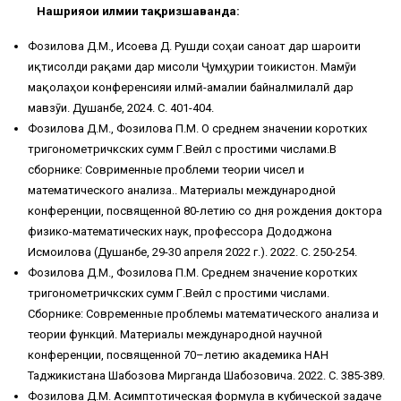
Нашрияҳои илмии тақризшаванда:
Фозилова Д.М., Исоева Д. Рушди соҳаи саноат дар шароити
иқтисолди рақами дар мисоли Ҷумҳурии тоҷикистон. Маҷмӯи
мақолаҳои конференсияи илмӣ-амалии байналмилалӣ дар
мавзӯи. Душанбе, 2024. С. 401-404.
Фозилова Д.М., Фозилова П.М. О среднем значении коротких
тригонометричкских сумм Г.Вейл с простими числами.В
сборнике: Соврименные проблеми теории чисел и
математического анализа.. Материалы международной
конференции, посвященной 80-летию со дня рождения доктора
физико-математических наук, профессора Дододжона
Исмоилова (Душанбе, 29-30 апреля 2022 г.). 2022. С. 250-254.
Фозилова Д.М., Фозилова П.М. Среднем значение коротких
тригонометричкских сумм Г.Вейл с простими числами.
Сборнике: Современные проблемы математического анализа и
теории функций. Материалы международной научной
конференции, посвященной 70–летию академика НАН
Таджикистана Шабозова Мирганда Шабозовича. 2022. С. 385-389.
Фозилова Д.М. Асимптотическая формула в кубической задаче