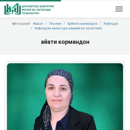
Ҷойгиршавӣ:
Аввал
Таълим
Ҳайати кормандон
Кафедра
Кафедраи иқтисоди рақамӣ ва логистика
Ҳайати кормандон