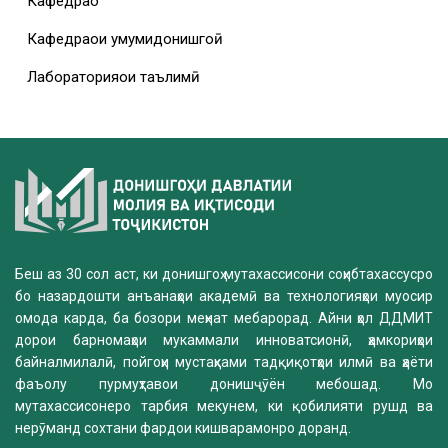
Кафедраҳо
Кафедраҳои умумидонишгоҳӣ
Лабораторияҳои таълимӣ
Беш аз 30 сол аст, ки донишгоҳ мутахассисони соҳибтахассусро
бо назардошти анъанаҳои академӣ ва технологияҳои муосир
омода карда, ба бозори меҳнат мебарорад. Айни ҳол ДДМИТ
дорои барномаҳои мукаммали инноватсионӣ, ҳамкориҳои
байналмилалӣ, пойгоҳи мустаҳками тадқиқотҳои илмӣ ва ҳаёти
фаъолу пурмуҳтавои донишҷӯён мебошад. Мо
мутахассисонеро тарбия мекунем, ки қобилияти рушд ва
нерӯманд сохтани фардои кишварамонро доранд.