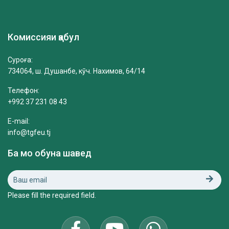
Комиссияи қабул
Суроға:
734064, ш. Душанбе, кӯч. Нахимов, 64/14
Телефон:
+992 37 231 08 43
E-mail:
info@tgfeu.tj
Ба мо обуна шавед
Please fill the required field.