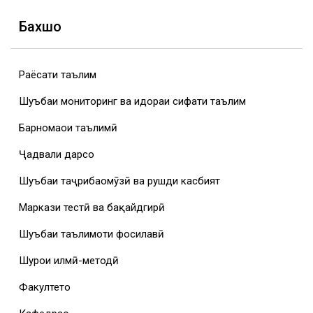
Бахшҳо
Раёсати таълим
Шуъбаи мониторинг ва идораи сифати таълим
Барномаҳои таълимӣ
Ҷадвали дарсҳо
Шуъбаи таҷрибаомӯзӣ ва рушди касбият
Маркази тестӣ ва бақайдгирӣ
Шуъбаи таълимоти фосилавӣ
Шурои илмӣ-методӣ
Факултетҳо