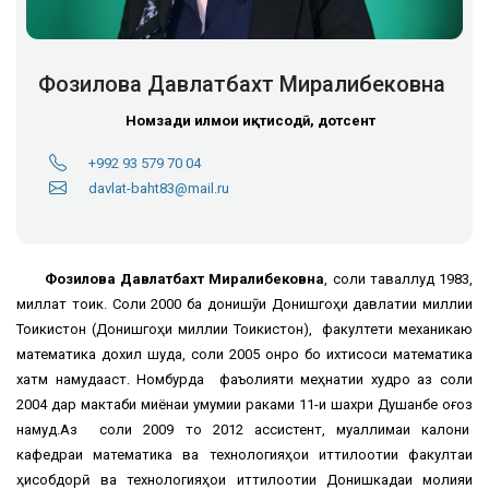
Фозилова Давлатбахт Миралибековна
Номзади илмҳои иқтисодӣ, дотсент
+992 93 579 70 04
davlat-baht83@mail.ru
Фозилова Давлатбахт Миралибековна
, соли таваллуд 1983,
миллат тоҷик. Соли 2000 ба донишҷӯи Донишгоҳи давлатии миллии
Тоҷикистон (Донишгоҳи миллии Тоҷикистон), факултети механикаю
математика дохил шуда, соли 2005 онро бо ихтисоси математика
хатм намудааст. Номбурда фаъолияти меҳнатии худро аз соли
2004 дар мактаби миёнаи умумии раками 11-и шахри Душанбе оғоз
намуд.Аз соли 2009 то 2012 ассистент, муаллимаи калони
кафедраи математика ва технологияҳои иттилоотии факултаи
ҳисобдорӣ ва технологияҳои иттилоотии Донишкадаи молияи