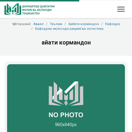
Ҷойгиршавӣ:
Аввал
Таълим
Ҳайати кормандон
Кафедра
Кафедраи иқтисоди рақамӣ ва логистика
Ҳайати кормандон