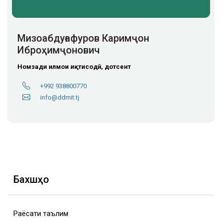
Мизоабдуғафуров Каримҷон
Иброҳимҷонович
Номзади илмҳои иқтисодӣ, дотсент
+992 938800770
info@ddmit.tj
Бахшҳо
Раёсати таълим