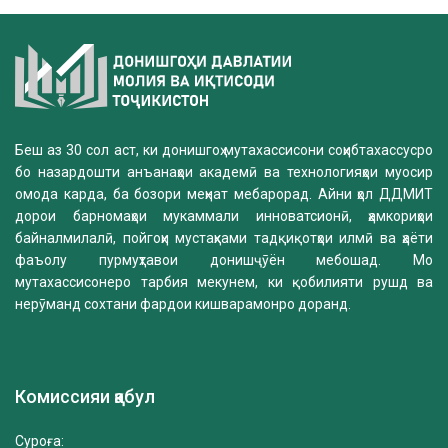
Беш аз 30 сол аст, ки донишгоҳ мутахассисони соҳибтахассусро
бо назардошти анъанаҳои академӣ ва технологияҳои муосир
омода карда, ба бозори меҳнат мебарорад. Айни ҳол ДДМИТ
дорои барномаҳои мукаммали инноватсионӣ, ҳамкориҳои
байналмилалӣ, пойгоҳи мустаҳками тадқиқотҳои илмӣ ва ҳаёти
фаъолу пурмуҳтавои донишҷӯён мебошад. Мо
мутахассисонеро тарбия мекунем, ки қобилияти рушд ва
нерӯманд сохтани фардои кишварамонро доранд.
Комиссияи қабул
Суроға: