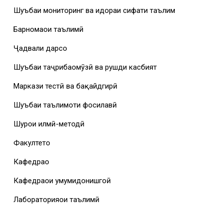
Шуъбаи мониторинг ва идораи сифати таълим
Барномаҳои таълимӣ
Ҷадвали дарсҳо
Шуъбаи таҷрибаомӯзӣ ва рушди касбият
Маркази тестӣ ва бақайдгирӣ
Шуъбаи таълимоти фосилавӣ
Шурои илмӣ-методӣ
Факултетҳо
Кафедраҳо
Кафедраҳои умумидонишгоҳӣ
Лабораторияҳои таълимӣ