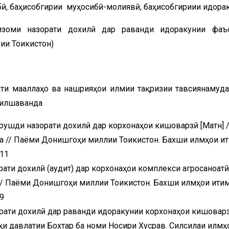
ӣ, баҳисобгирии муҳосибӣ-молиявӣ, баҳисобгириии идора
оми назорати дохилӣ дар раванди идоракунии фаъо
и Тоҷикистон)
ати маҷаллаҳо ва нашрияҳои илмии тақризии тавсиянамуд
хилшаванда
рушди назорати дохилӣ дар корхонаҳои кишоварзӣ [Матн] / 
ва // Паёми Донишгоҳи миллии Тоҷикистон. Бахши илмҳои иҷ
-11
рати дохилӣ (аудит) дар корхонаҳои комплекси агросаноатӣ
в // Паёми Донишгоҳи миллии Тоҷикистон. Бахши илмҳои иҷти
-9
орати дохилӣ дар раванди идоракунии корхонаҳои кишовар
оҳи давлатии Бохтар ба номи Носири Хусрав. Силсилаи илмҳ