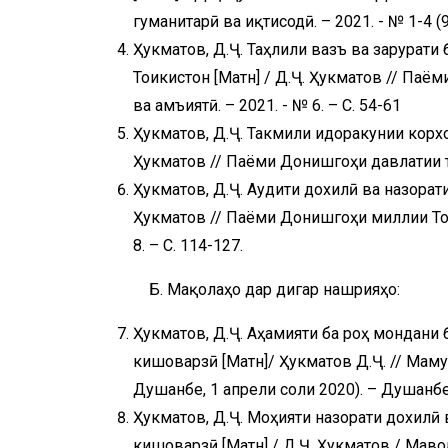
гуманитарӣ ва иқтисодӣ. – 2021. - № 1-4 (9
Ҳукматов, Д.Ҷ. Таҳлили вазъ ва зарурат
Тоҷикистон [Матн] / Д.Ҷ. Ҳукматов // Па
ва ҷамъиятӣ. – 2021. - № 6. – С. 54-61
Ҳукматов, Д.Ҷ. Такмили идоракунии корхо
Ҳукматов // Паёми Донишгоҳи давлатии тиҷо
Ҳукматов, Д.Ҷ. Аудити дохилӣ ва назорати
Ҳукматов // Паёми Донишгоҳи миллии Тоҷи
8. – С. 114-127.
Б. Мақолаҳо дар дигар нашрияҳо:
Ҳукматов, Д.Ҷ. Аҳамияти ба роҳ мондани
кишоварзӣ [Матн]/ Ҳукматов Д.Ҷ. // Маҷ
Душанбе, 1 апрели соли 2020). – Душанбе
Ҳукматов, Д.Ҷ. Моҳияти назорати дохилӣ
кишоварзӣ [Матн] / Д.Ҷ. Ҳукматов / Мав