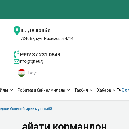
ш. Душанбе
734067, кӯч. Нахимов, 64/14
+992 37 231 0843
info@tgfeu.tj
Тоҷ
">
Сом
Илм
Робитаҳои байналмилалӣ
Тарбия
Хабарҳо
драи баҳисобгирии муҳосибӣ
Ҳайати кормандон