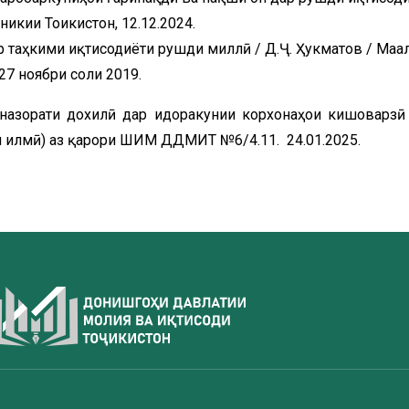
икии Тоҷикистон, 12.12.2024.
таҳкими иқтисодиёти рушди миллӣ / Д.Ҷ. Ҳукматов / Маҷа
7 ноябри соли 2019.
ти дохилӣ дар идоракунии корхонаҳои кишоварзӣ /
яи илмӣ) аз қарори ШИМ ДДМИТ №6/4.11. 24.01.2025.