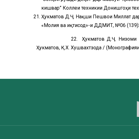
кишвар” Коллеҷи техникии Донишгоҳи техн
Ҳукматов Д.Ҷ. Нақши Пешвои Миллат дар 
«Молия ва иқтисод»-и ДДМИТ, №06 (139)2
22. Ҳукматов Д.Ҷ. Низоми назора
Ҳукматов, Қ.Х. Хушвахтзода / (Монографи