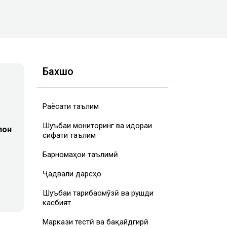
Бахшҳо
Раёсати таълим
Шуъбаи мониторинг ва идораи
лон
сифати таълим
Барномаҳои таълимӣ
Ҷадвали дарсҳо
Шуъбаи таҷрибаомӯзӣ ва рушди
касбият
Маркази тестӣ ва бақайдгирӣ