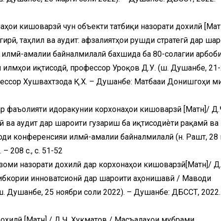
аҳои кишоварзӣ чун объекти татбиқи назорати дохилӣ [Матн
бгирӣ, таҳлил ва аудит: афзалиятҳои рушди стратегӣ дар ша
 илмӣ-амалии байналмилалӣ бахшида ба 80-солагии арбоб
и илмҳои иқтисодӣ, профессор Уроқов Д.У. (ш. Душанбе, 21
рофессор Хушвахтзода Қ.Х. – Душанбе: Матбааи Донишгоҳи м
ар фаъолияти идоракунии корхонаҳои кишоварзӣ [Матн]/ Д.
 ва аудит дар шароити гузариш ба иқтисодиѐти рақамӣ ва
оди конференсияи илмӣ-амалии байналмилалӣ (н. Рашт, 28
– 208 с., с. 51-52
изоми назорати дохилӣ дар корхонаҳои кишоварзӣ[Матн]/ Д.
ибкории инноватсионӣ дар шароити ҷаҳонишавӣ / Маводи
 Душанбе, 25 ноябри соли 2022). – Душанбе: ДБССТ, 2022.
охилӣ [Матн] / Д.Ҷ. Ҳукматов / Масъалаҳои мубрами