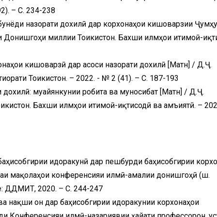
2). – С. 234-238
и бунёди назорати дохилӣ дар корхонаҳои кишоварзии Ҷумҳ
ёми Донишгоҳи миллии Тоҷикистон. Бахши илмҳои иҷтимоӣ-иқ
наҳои кишоварзӣ дар асоси назорати дохилӣ [Матн] / Д.Ҷ.
рати Тоҷикистон. – 2022. - № 2 (41). – С. 187-193
 дохилӣ: муайянкунии робита ва муносибат [Матн] / Д.Ҷ.
кистон. Бахши илмҳои иҷтимоӣ-иқтисодӣ ва ҷамъиятӣ. – 202
 баҳисобгирии идоракунӣ дар пешбурди баҳисобгирии корх
муаи мақолаҳои конференсияи илмӣ-амалии донишгоҳӣ (ш.
: ДДМИТ, 2020. – С. 244-247
 ва нақши он дар баҳисобгирии идоракунии корхонаҳои
оди Конференсияи илмӣ-назариявии ҳайати профессорон, у