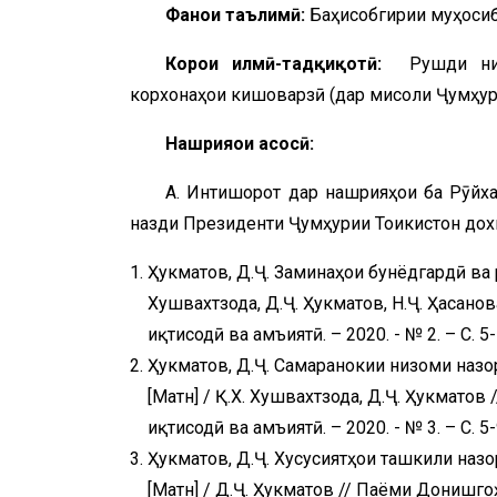
Фанҳои таълимӣ:
Баҳисобгирии муҳосиб
Корҳои илмӣ-тадқиқотӣ:
Рушди низ
корхонаҳои кишоварзӣ (дар мисоли Ҷумҳури
Нашрияҳои асосӣ:
А. Интишорот дар нашрияҳои ба Рӯйх
назди Президенти Ҷумҳурии Тоҷикистон до
Ҳукматов, Д.Ҷ. Заминаҳои бунёдгардӣ ва 
Хушвахтзода, Д.Ҷ. Ҳукматов, Н.Ҷ. Ҳасано
иқтисодӣ ва ҷамъиятӣ. – 2020. - № 2. – С. 5
Ҳукматов, Д.Ҷ. Самаранокии низоми назо
[Матн] / Қ.Х. Хушвахтзода, Д.Ҷ. Ҳукмато
иқтисодӣ ва ҷамъиятӣ. – 2020. - № 3. – С. 5
Ҳукматов, Д.Ҷ. Хусусиятҳои ташкили наз
[Матн] / Д.Ҷ. Ҳукматов // Паёми Донишг