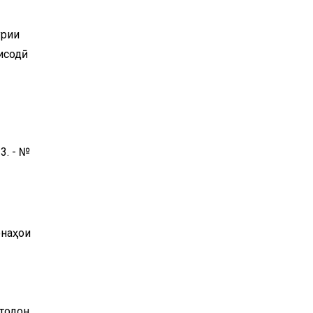
урии
тисодӣ
3. - №
онаҳои
стодон