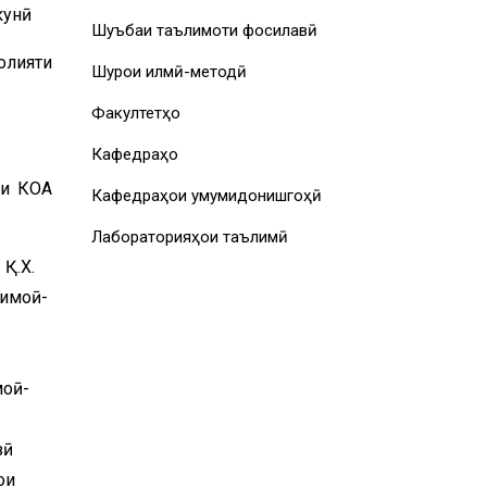
кунӣ
Шуъбаи таълимоти фосилавӣ
лияти
Шурои илмӣ-методӣ
Факултетҳо
Кафедраҳо
аи КОА
Кафедраҳои умумидонишгоҳӣ
Лабораторияҳои таълимӣ
Қ.Х.
тимоӣ-
моӣ-
зӣ
ои