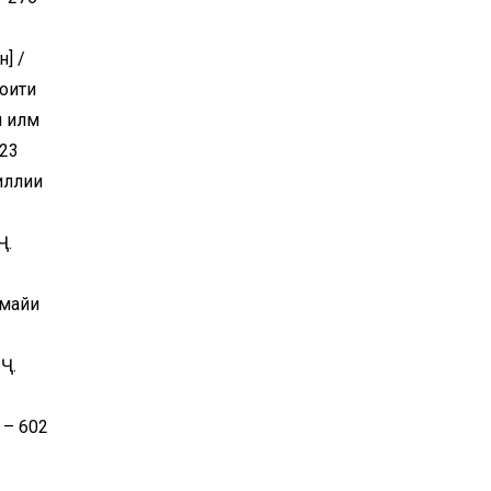
] /
роити
и илм
-23
иллии
Ҷ.
 майи
Ҷ.
 – 602