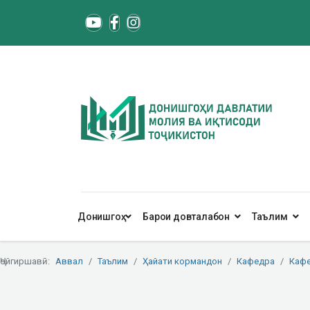
Донишгоҳ
Барои довталабон
Таълим
Ҷойгиршавӣ:
Аввал
Таълим
Ҳайати кормандон
Кафедра
Кафе