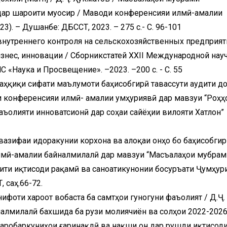
 дар шароити муосир / Маводи конференсияи илмӣ-амалии
3). – Душанбе: ДБССТ, 2023. – 275 с.- С. 96-101
нутреннего контроля на сельскохозяйственных предприят
бизнес, инновации / Сборникстатей XXII Международной нау
«Наука и Просвещение». –2023. –200 с. - С. 55
аҳқиқи сифати маълумоти баҳисобгирӣ тавассути аудити до
ди конференсияи илмӣ- амалии ҷумҳуриявӣ дар мавзуи “Роҳҳ
ъолияти инноватсионӣ дар соҳаи сайёҳии вилояти Хатлон”
 вазифаи идоракунии корхона ва алоқаи онҳо бо баҳисобги
илмӣ-амалии байналмилалӣ дар мавзуи “Масъалаҳои мубрам
ити иқтисоди рақамӣ ва саноатикунонии босуръати Ҷумҳур
, саҳ.66-72.
оти хароҷот вобаста ба самтҳои гуногуни фаъолият / Д.Ҷ.
алмилалӣ бахшида ба рузи молиячиён ва солҳои 2022-202
баробаркуниҳои ғаринақдӣ ва нақши он дар рушди иқтисод