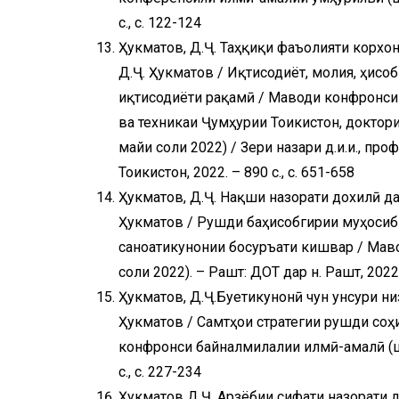
с., с. 122-124
Ҳукматов, Д.Ҷ. Таҳқиқи фаъолияти корхон
Д.Ҷ. Ҳукматов / Иқтисодиёт, молия, ҳисо
иқтисодиёти рақамӣ / Маводи конфронси
ва техникаи Ҷумҳурии Тоҷикистон, доктор
майи соли 2022) / Зери назари д.и.и., п
Тоҷикистон, 2022. – 890 с., с. 651-658
Ҳукматов, Д.Ҷ. Нақши назорати дохилӣ д
Ҳукматов / Рушди баҳисобгирии муҳосибӣ
саноатикунонии босуръати кишвар / Мав
соли 2022). – Рашт: ДОТ дар н. Рашт, 2022. 
Ҳукматов, Д.Ҷ.Буҷетикунонӣ чун унсури н
Ҳукматов / Самтҳои стратегии рушди соҳ
конфронси байналмилалии илмӣ-амалӣ (ш.
с., с. 227-234
Ҳукматов Д.Ҷ. Арзёбии сифати назорати д