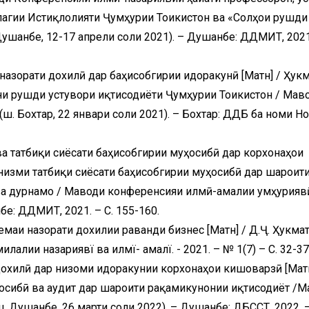
агии Истиқлолияти Ҷумҳурии Тоҷикистон ва «Солҳои рушди
Душанбе, 12-17 апрели соли 2021). – Душанбе: ДДМИТ, 2021.
назорати дохилӣ дар баҳисобгирии идоракунӣ [Матн] / Ҳук
ни рушди устувори иқтисодиёти Ҷумҳурии Тоҷикистон / Мав
. Бохтар, 22 январи соли 2021). – Бохтар: ДДБ ба номи Н
ва татбиқи сиёсати баҳисобгирии муҳосибӣ дар корхонаҳои
анизми татбиқи сиёсати баҳисобгирии муҳосибӣ дар шароит
а дурнамо / Маводи конференсияи илмӣ-амалии ҷумҳуриявӣ
бе: ДДМИТ, 2021. – С. 155-160.
емаи назорати дохилии раванди бизнес [Матн] / Д.Ҷ. Ҳукмат
лии назариявї ва илмї- амалї. - 2021. – № 1(7) – С. 32-37
дохилӣ дар низоми идоракунии корхонаҳои кишоварзӣ [Матн
ҳосибӣ ва аудит дар шароити рақамикунонии иқтисодиёт /
 Душанбе, 26 марти соли 2022). – Душанбе: ДБССТ, 2022. 