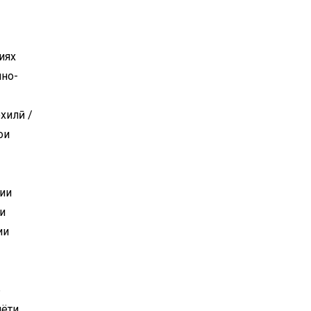
иях
чно-
хилӣ /
ои
рии
и
ии
6
иёти