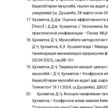
баҳисобгирии муҳосибӣ, таҳлил ва аудит
ҷумҳуриявӣ (ш. Душанбе, 28 марти соли 202
Хукматов Д.Дж. Оценка эффективности в
[Текст] / Д.Дж. Хукматов // Экономика, 
практической конференции. –Пенза: МЦНС 
Ҳукматов Д.Ҷ. Муносибати методологии т
Д.Ҷ. Ҳукматов, Қ.Х. Хушвахтзода / Маво
такмилдиҳии механизмҳои идоракунии фа
(30.09.2023), саҳ.88-101.
Ҳукматов Д.Ҷ. Таҳаввули назорат ҳамчун
муҳосибӣ / Д.Ҷ. Ҳукматов / Конфронси 
баҳисобгирии муосибӣ ва аудит дар шаро
Тоҷикистон” (9.11.2024, ш.Душанбе), ДБССТ
Ҳукматов Д.Ҷ. Асосҳои назариявии тасниф
Ҳукматов / Конфронси илмӣ-амалии байн
“Солҳои рушди деҳот”дар мавзуи “Ҳисоб