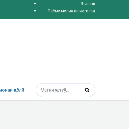
Эълонҳо
Паёми молия ва иқтисод
Поиск
онаи қаблӣ
Type 2 or more characters for results.