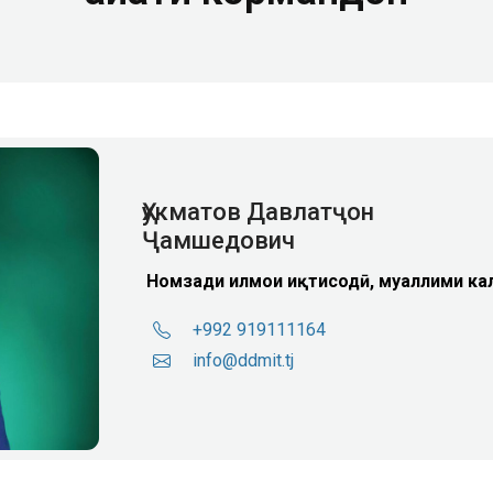
Ҳукматов Давлатҷон
Ҷамшедович
Номзади илмҳои иқтисодӣ, муаллими ка
+992 919111164
info@ddmit.tj