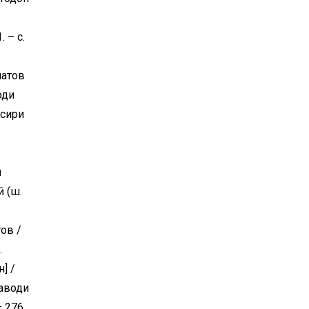
 – с.
матов
оди
осири
и
 (ш.
ов /
.
] /
Маводи
– 276